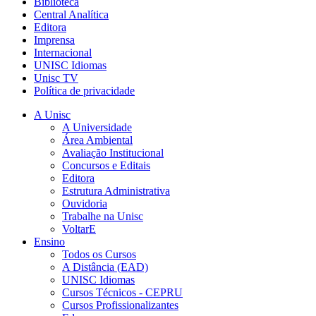
Biblioteca
Central Analítica
Editora
Imprensa
Internacional
UNISC Idiomas
Unisc TV
Política de privacidade
A Unisc
A Universidade
Área Ambiental
Avaliação Institucional
Concursos e Editais
Editora
Estrutura Administrativa
Ouvidoria
Trabalhe na Unisc
VoltarE
Ensino
Todos os Cursos
A Distância (EAD)
UNISC Idiomas
Cursos Técnicos - CEPRU
Cursos Profissionalizantes