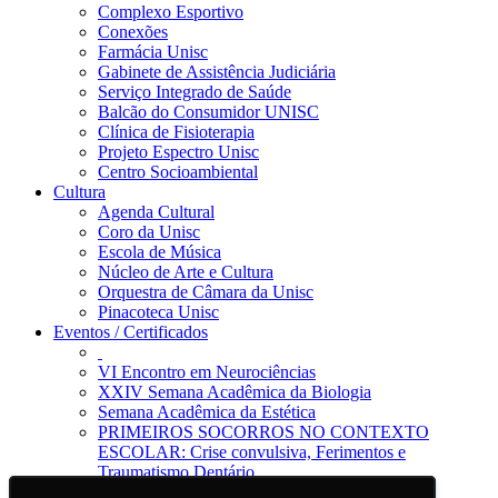
Complexo Esportivo
Conexões
Farmácia Unisc
Gabinete de Assistência Judiciária
Serviço Integrado de Saúde
Balcão do Consumidor UNISC
Clínica de Fisioterapia
Projeto Espectro Unisc
Centro Socioambiental
Cultura
Agenda Cultural
Coro da Unisc
Escola de Música
Núcleo de Arte e Cultura
Orquestra de Câmara da Unisc
Pinacoteca Unisc
Eventos / Certificados
VI Encontro em Neurociências
XXIV Semana Acadêmica da Biologia
Semana Acadêmica da Estética
PRIMEIROS SOCORROS NO CONTEXTO
ESCOLAR: Crise convulsiva, Ferimentos e
Traumatismo Dentário
Notícias