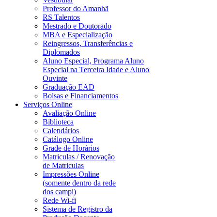
Professor do Amanhã
RS Talentos
Mestrado e Doutorado
MBA e Especialização
Reingressos, Transferências e
Diplomados
Aluno Especial, Programa Aluno
Especial na Terceira Idade e Aluno
Ouvinte
Graduação EAD
Bolsas e Financiamentos
Serviços Online
Avaliação Online
Biblioteca
Calendários
Catálogo Online
Grade de Horários
Matriculas / Renovação
de Matriculas
Impressões Online
(somente dentro da rede
dos campi)
Rede Wi-fi
Sistema de Registro da