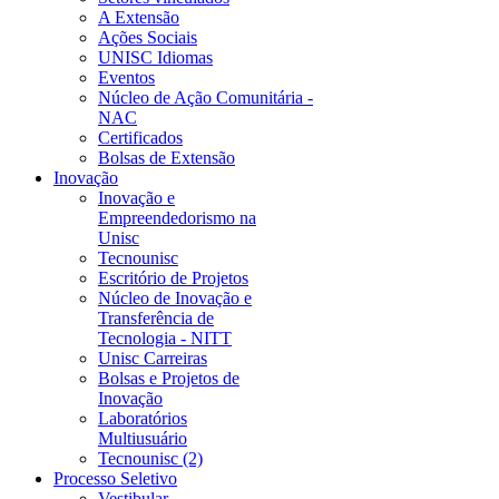
A Extensão
Ações Sociais
UNISC Idiomas
Eventos
Núcleo de Ação Comunitária -
NAC
Certificados
Bolsas de Extensão
Inovação
Inovação e
Empreendedorismo na
Unisc
Tecnounisc
Escritório de Projetos
Núcleo de Inovação e
Transferência de
Tecnologia - NITT
Unisc Carreiras
Bolsas e Projetos de
Inovação
Laboratórios
Multiusuário
Tecnounisc (2)
Processo Seletivo
Vestibular