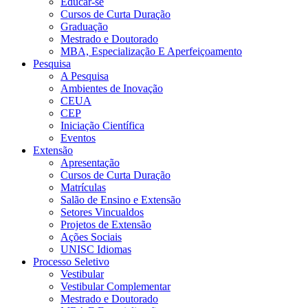
Educar-se
Cursos de Curta Duração
Graduação
Mestrado e Doutorado
MBA, Especialização E Aperfeiçoamento
Pesquisa
A Pesquisa
Ambientes de Inovação
CEUA
CEP
Iniciação Científica
Eventos
Extensão
Apresentação
Cursos de Curta Duração
Matrículas
Salão de Ensino e Extensão
Setores Vincualdos
Projetos de Extensão
Ações Sociais
UNISC Idiomas
Processo Seletivo
Vestibular
Vestibular Complementar
Mestrado e Doutorado