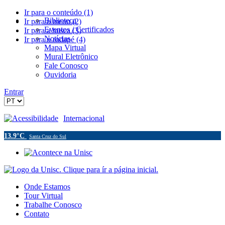
Ir para o conteúdo (1)
Biblioteca
Ir para o menu (2)
Eventos / Certificados
Ir para a busca (3)
Notícias
Ir para o rodapé (4)
Mapa Virtual
Mural Eletrônico
Fale Conosco
Ouvidoria
Entrar
Acessibilidade
Internacional
13.9°C
Santa Cruz do Sul
Onde Estamos
Tour Virtual
Trabalhe Conosco
Contato