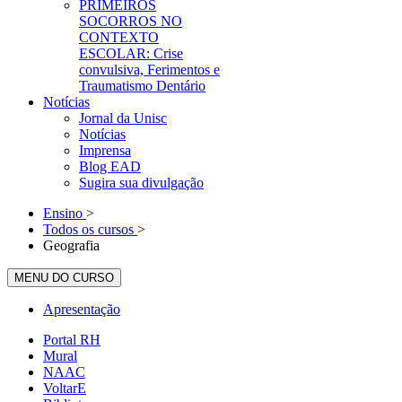
PRIMEIROS
SOCORROS NO
CONTEXTO
ESCOLAR: Crise
convulsiva, Ferimentos e
Traumatismo Dentário
Notícias
Jornal da Unisc
Notícias
Imprensa
Blog EAD
Sugira sua divulgação
Ensino
>
Todos os cursos
>
Geografia
MENU DO CURSO
Apresentação
Portal RH
Mural
NAAC
VoltarE