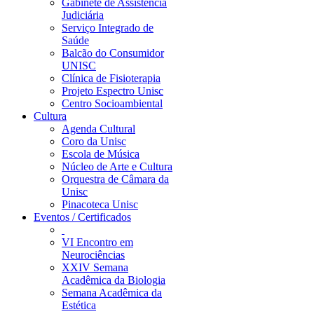
Gabinete de Assistência
Judiciária
Serviço Integrado de
Saúde
Balcão do Consumidor
UNISC
Clínica de Fisioterapia
Projeto Espectro Unisc
Centro Socioambiental
Cultura
Agenda Cultural
Coro da Unisc
Escola de Música
Núcleo de Arte e Cultura
Orquestra de Câmara da
Unisc
Pinacoteca Unisc
Eventos / Certificados
VI Encontro em
Neurociências
XXIV Semana
Acadêmica da Biologia
Semana Acadêmica da
Estética