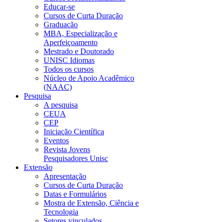
Educar-se
Cursos de Curta Duração
Graduação
MBA, Especialização e
Aperfeiçoamento
Mestrado e Doutorado
UNISC Idiomas
Todos os cursos
Núcleo de Apoio Acadêmico
(NAAC)
Pesquisa
A pesquisa
CEUA
CEP
Iniciação Científica
Eventos
Revista Jovens
Pesquisadores Unisc
Extensão
Apresentação
Cursos de Curta Duração
Datas e Formulários
Mostra de Extensão, Ciência e
Tecnologia
Setores vinculados