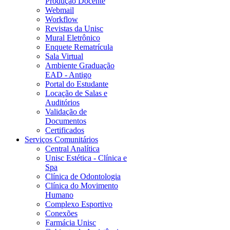
Produção Docente
Webmail
Workflow
Revistas da Unisc
Mural Eletrônico
Enquete Rematrícula
Sala Virtual
Ambiente Graduação
EAD - Antigo
Portal do Estudante
Locação de Salas e
Auditórios
Validação de
Documentos
Certificados
Serviços Comunitários
Central Analítica
Unisc Estética - Clínica e
Spa
Clínica de Odontologia
Clínica do Movimento
Humano
Complexo Esportivo
Conexões
Farmácia Unisc