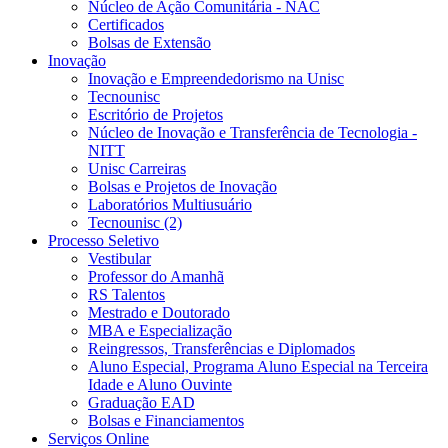
Núcleo de Ação Comunitária - NAC
Certificados
Bolsas de Extensão
Inovação
Inovação e Empreendedorismo na Unisc
Tecnounisc
Escritório de Projetos
Núcleo de Inovação e Transferência de Tecnologia -
NITT
Unisc Carreiras
Bolsas e Projetos de Inovação
Laboratórios Multiusuário
Tecnounisc (2)
Processo Seletivo
Vestibular
Professor do Amanhã
RS Talentos
Mestrado e Doutorado
MBA e Especialização
Reingressos, Transferências e Diplomados
Aluno Especial, Programa Aluno Especial na Terceira
Idade e Aluno Ouvinte
Graduação EAD
Bolsas e Financiamentos
Serviços Online