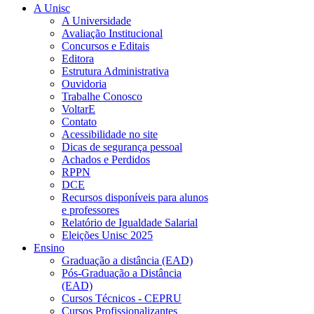
A Unisc
A Universidade
Avaliação Institucional
Concursos e Editais
Editora
Estrutura Administrativa
Ouvidoria
Trabalhe Conosco
VoltarE
Contato
Acessibilidade no site
Dicas de segurança pessoal
Achados e Perdidos
RPPN
DCE
Recursos disponíveis para alunos
e professores
Relatório de Igualdade Salarial
Eleições Unisc 2025
Ensino
Graduação a distância (EAD)
Pós-Graduação a Distância
(EAD)
Cursos Técnicos - CEPRU
Cursos Profissionalizantes