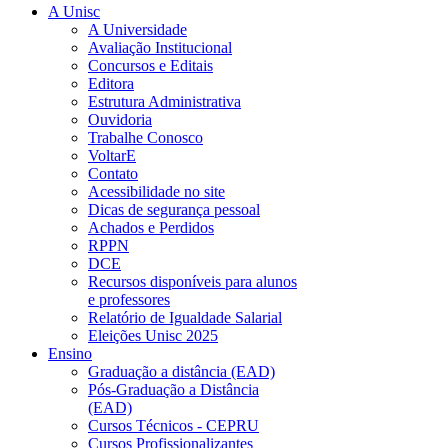
A Unisc
A Universidade
Avaliação Institucional
Concursos e Editais
Editora
Estrutura Administrativa
Ouvidoria
Trabalhe Conosco
VoltarE
Contato
Acessibilidade no site
Dicas de segurança pessoal
Achados e Perdidos
RPPN
DCE
Recursos disponíveis para alunos
e professores
Relatório de Igualdade Salarial
Eleições Unisc 2025
Ensino
Graduação a distância (EAD)
Pós-Graduação a Distância
(EAD)
Cursos Técnicos - CEPRU
Cursos Profissionalizantes