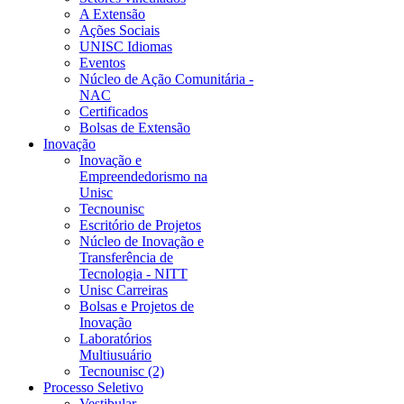
A Extensão
Ações Sociais
UNISC Idiomas
Eventos
Núcleo de Ação Comunitária -
NAC
Certificados
Bolsas de Extensão
Inovação
Inovação e
Empreendedorismo na
Unisc
Tecnounisc
Escritório de Projetos
Núcleo de Inovação e
Transferência de
Tecnologia - NITT
Unisc Carreiras
Bolsas e Projetos de
Inovação
Laboratórios
Multiusuário
Tecnounisc (2)
Processo Seletivo
Vestibular