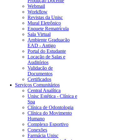
Produção Docente
Webmail
Workflow
Revistas da Unisc
Mural Eletrônico
Enquete Rematrícula
Sala Virtual
Ambiente Graduação
EAD - Antigo
Portal do Estudante
Locação de Salas e
Auditórios
Validação de
Documentos
Certificados
Serviços Comunitários
Central Analítica
Unisc Estética - Clínica e
Spa
Clínica de Odontologia
Clínica do Movimento
Humano
Complexo Esportivo
Conexões
Farmácia Unisc