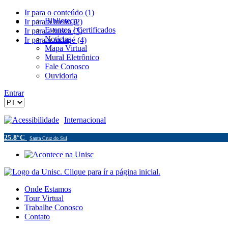
Ir para o conteúdo (1)
Biblioteca
Ir para o menu (2)
Eventos / Certificados
Ir para a busca (3)
Notícias
Ir para o rodapé (4)
Mapa Virtual
Mural Eletrônico
Fale Conosco
Ouvidoria
Entrar
Acessibilidade
Internacional
25.8°C
Santa Cruz do Sul
Onde Estamos
Tour Virtual
Trabalhe Conosco
Contato