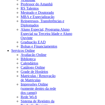
Professor do Amanhã
RS Talentos
Mestrado e Doutorado
MBA e Especialização
Reingressos, Transferências e
Diplomados
Aluno Especial, Programa Aluno
Especial na Terceira Idade e Aluno
Ouvinte
Graduação EAD
Bolsas e Financiamentos
Serviços Online
Avaliação Online
Biblioteca
Calendários
Catálogo Online
Grade de Horários
Matriculas / Renovação
de Matriculas
Impressões Online
(somente dentro da rede
dos campi)
Rede Wi-fi
Sistema de Registro da