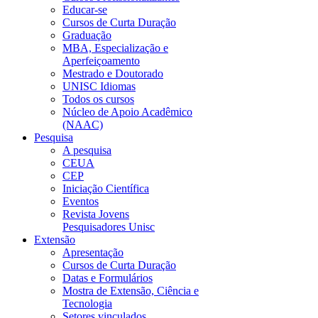
Educar-se
Cursos de Curta Duração
Graduação
MBA, Especialização e
Aperfeiçoamento
Mestrado e Doutorado
UNISC Idiomas
Todos os cursos
Núcleo de Apoio Acadêmico
(NAAC)
Pesquisa
A pesquisa
CEUA
CEP
Iniciação Científica
Eventos
Revista Jovens
Pesquisadores Unisc
Extensão
Apresentação
Cursos de Curta Duração
Datas e Formulários
Mostra de Extensão, Ciência e
Tecnologia
Setores vinculados