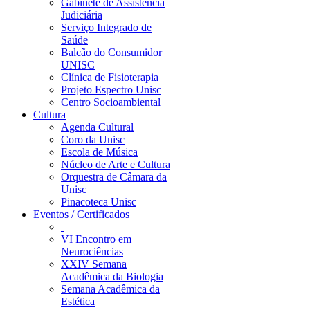
Gabinete de Assistência
Judiciária
Serviço Integrado de
Saúde
Balcão do Consumidor
UNISC
Clínica de Fisioterapia
Projeto Espectro Unisc
Centro Socioambiental
Cultura
Agenda Cultural
Coro da Unisc
Escola de Música
Núcleo de Arte e Cultura
Orquestra de Câmara da
Unisc
Pinacoteca Unisc
Eventos / Certificados
VI Encontro em
Neurociências
XXIV Semana
Acadêmica da Biologia
Semana Acadêmica da
Estética