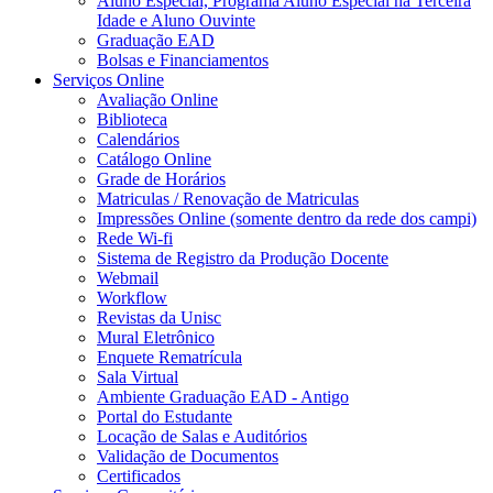
Aluno Especial, Programa Aluno Especial na Terceira
Idade e Aluno Ouvinte
Graduação EAD
Bolsas e Financiamentos
Serviços Online
Avaliação Online
Biblioteca
Calendários
Catálogo Online
Grade de Horários
Matriculas / Renovação de Matriculas
Impressões Online (somente dentro da rede dos campi)
Rede Wi-fi
Sistema de Registro da Produção Docente
Webmail
Workflow
Revistas da Unisc
Mural Eletrônico
Enquete Rematrícula
Sala Virtual
Ambiente Graduação EAD - Antigo
Portal do Estudante
Locação de Salas e Auditórios
Validação de Documentos
Certificados