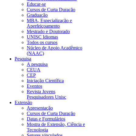
Educar-se
Cursos de Curta Duração
Graduação
MBA, Especialização e
Aperfeiçoamento
Mestrado e Doutorado
UNISC Idiomas
Todos os cursos
Núcleo de Apoio Acadêmico
(NAAC)
Pesquisa
A pesquisa
CEUA
CEP
Iniciação Científica
Eventos
Revista Jovens
Pesquisadores Unisc
Extensão
Apresentação
Cursos de Curta Duração
Datas e Formulários
Mostra de Extensão, Ciência e
Tecnologia
Setores vinculados