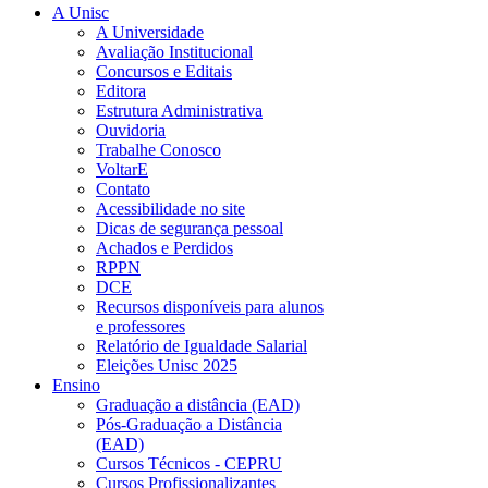
A Unisc
A Universidade
Avaliação Institucional
Concursos e Editais
Editora
Estrutura Administrativa
Ouvidoria
Trabalhe Conosco
VoltarE
Contato
Acessibilidade no site
Dicas de segurança pessoal
Achados e Perdidos
RPPN
DCE
Recursos disponíveis para alunos
e professores
Relatório de Igualdade Salarial
Eleições Unisc 2025
Ensino
Graduação a distância (EAD)
Pós-Graduação a Distância
(EAD)
Cursos Técnicos - CEPRU
Cursos Profissionalizantes