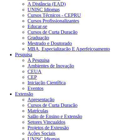
A Distância (EAD)
UNISC Idiomas
Cursos Técnicos - CEPRU
Cursos Profissionalizantes
Educar-se
Cursos de Curta Duração
Graduação
Mestrado e Doutorado
MBA, Especialização E Aperfeiçoamento
Pesquisa
A Pesquisa
Ambientes de Inovação
CEUA
CEP
Iniciação Científica
Eventos
Extensão
Apresentação
Cursos de Curta Duração
Matrículas
Salão de Ensino e Extensão
Setores Vincualdos
Projetos de Extensão
Ações Sociais
UNISC Idiomas