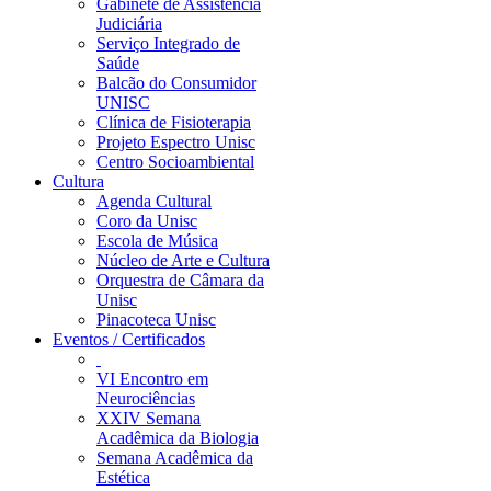
Gabinete de Assistência
Judiciária
Serviço Integrado de
Saúde
Balcão do Consumidor
UNISC
Clínica de Fisioterapia
Projeto Espectro Unisc
Centro Socioambiental
Cultura
Agenda Cultural
Coro da Unisc
Escola de Música
Núcleo de Arte e Cultura
Orquestra de Câmara da
Unisc
Pinacoteca Unisc
Eventos / Certificados
VI Encontro em
Neurociências
XXIV Semana
Acadêmica da Biologia
Semana Acadêmica da
Estética