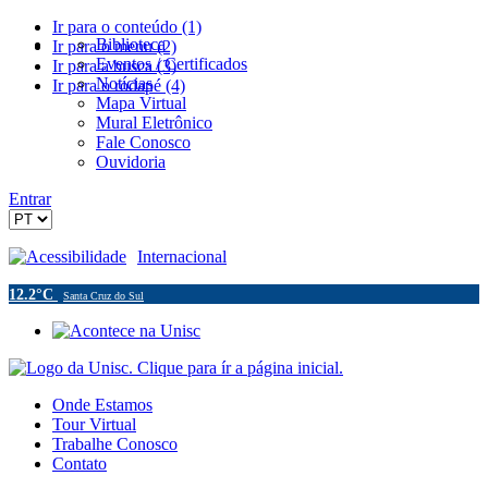
Ir para o conteúdo (1)
Biblioteca
Ir para o menu (2)
Eventos / Certificados
Ir para a busca (3)
Notícias
Ir para o rodapé (4)
Mapa Virtual
Mural Eletrônico
Fale Conosco
Ouvidoria
Entrar
Acessibilidade
Internacional
12.2°C
Santa Cruz do Sul
Onde Estamos
Tour Virtual
Trabalhe Conosco
Contato