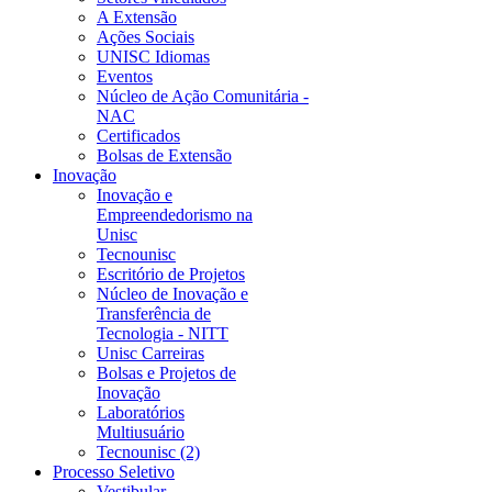
A Extensão
Ações Sociais
UNISC Idiomas
Eventos
Núcleo de Ação Comunitária -
NAC
Certificados
Bolsas de Extensão
Inovação
Inovação e
Empreendedorismo na
Unisc
Tecnounisc
Escritório de Projetos
Núcleo de Inovação e
Transferência de
Tecnologia - NITT
Unisc Carreiras
Bolsas e Projetos de
Inovação
Laboratórios
Multiusuário
Tecnounisc (2)
Processo Seletivo
Vestibular