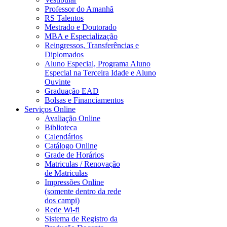
Professor do Amanhã
RS Talentos
Mestrado e Doutorado
MBA e Especialização
Reingressos, Transferências e
Diplomados
Aluno Especial, Programa Aluno
Especial na Terceira Idade e Aluno
Ouvinte
Graduação EAD
Bolsas e Financiamentos
Serviços Online
Avaliação Online
Biblioteca
Calendários
Catálogo Online
Grade de Horários
Matriculas / Renovação
de Matriculas
Impressões Online
(somente dentro da rede
dos campi)
Rede Wi-fi
Sistema de Registro da