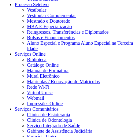
Processo Seletivo
Vestibular
Vestibular Complementar
Mestrado e Doutorado
MBA E Especialização
Reingressos, Transferências e Diplomados
Bolsas e Financiamentos
Aluno Especial e Programa Aluno Especial na Terceira
Idade
Serviços Online
Biblioteca
Catálogo Online
Manual de Formatura
Mural Eletrônico
Matriculas / Renovação de Matriculas
Rede Wi-Fi
Virtual Unisc
Webmail
Impressões Online
Serviços Comunitários
Clinica de Fisioterapia
Clinica de Odontologia
Serviço Integrado de Saúde
Gabinete de Assistência Judiciária
Farmácia Unisc