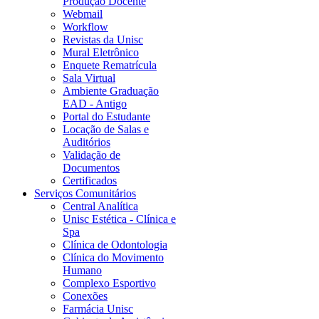
Produção Docente
Webmail
Workflow
Revistas da Unisc
Mural Eletrônico
Enquete Rematrícula
Sala Virtual
Ambiente Graduação
EAD - Antigo
Portal do Estudante
Locação de Salas e
Auditórios
Validação de
Documentos
Certificados
Serviços Comunitários
Central Analítica
Unisc Estética - Clínica e
Spa
Clínica de Odontologia
Clínica do Movimento
Humano
Complexo Esportivo
Conexões
Farmácia Unisc