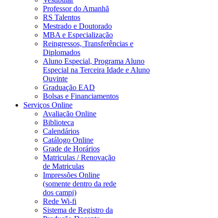
Professor do Amanhã
RS Talentos
Mestrado e Doutorado
MBA e Especialização
Reingressos, Transferências e
Diplomados
Aluno Especial, Programa Aluno
Especial na Terceira Idade e Aluno
Ouvinte
Graduação EAD
Bolsas e Financiamentos
Serviços Online
Avaliação Online
Biblioteca
Calendários
Catálogo Online
Grade de Horários
Matriculas / Renovação
de Matriculas
Impressões Online
(somente dentro da rede
dos campi)
Rede Wi-fi
Sistema de Registro da