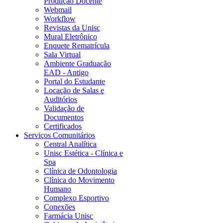
Produção Docente
Webmail
Workflow
Revistas da Unisc
Mural Eletrônico
Enquete Rematrícula
Sala Virtual
Ambiente Graduação
EAD - Antigo
Portal do Estudante
Locação de Salas e
Auditórios
Validação de
Documentos
Certificados
Serviços Comunitários
Central Analítica
Unisc Estética - Clínica e
Spa
Clínica de Odontologia
Clínica do Movimento
Humano
Complexo Esportivo
Conexões
Farmácia Unisc