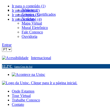
Ir para o conteúdo (1)
Biblioteca
Ir para o menu (2)
Eventos / Certificados
Ir para a busca (3)
Notícias
Ir para o rodapé (4)
Mapa Virtual
Mural Eletrônico
Fale Conosco
Ouvidoria
Entrar
Acessibilidade
Internacional
12.2°C
Santa Cruz do Sul
Onde Estamos
Tour Virtual
Trabalhe Conosco
Contato