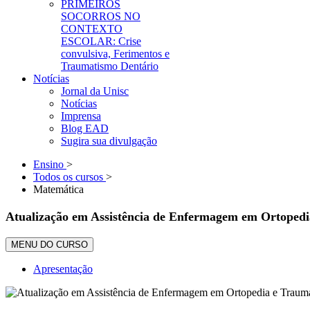
PRIMEIROS
SOCORROS NO
CONTEXTO
ESCOLAR: Crise
convulsiva, Ferimentos e
Traumatismo Dentário
Notícias
Jornal da Unisc
Notícias
Imprensa
Blog EAD
Sugira sua divulgação
Ensino
>
Todos os cursos
>
Matemática
Atualização em Assistência de Enfermagem em Ortopedi
MENU DO CURSO
Apresentação