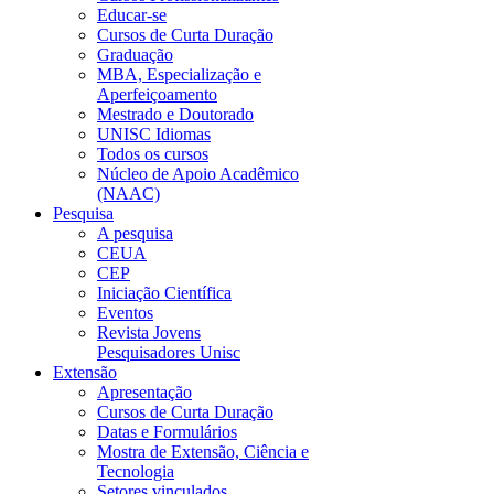
Educar-se
Cursos de Curta Duração
Graduação
MBA, Especialização e
Aperfeiçoamento
Mestrado e Doutorado
UNISC Idiomas
Todos os cursos
Núcleo de Apoio Acadêmico
(NAAC)
Pesquisa
A pesquisa
CEUA
CEP
Iniciação Científica
Eventos
Revista Jovens
Pesquisadores Unisc
Extensão
Apresentação
Cursos de Curta Duração
Datas e Formulários
Mostra de Extensão, Ciência e
Tecnologia
Setores vinculados