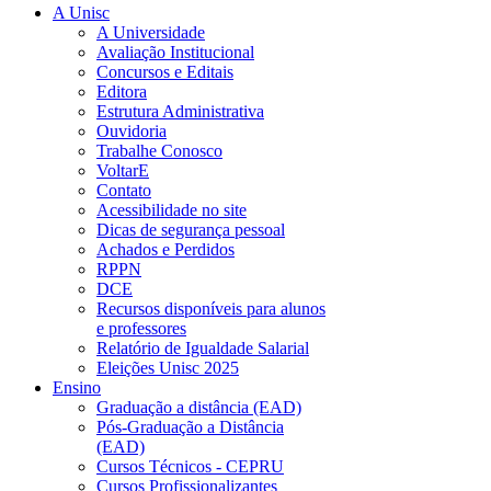
A Unisc
A Universidade
Avaliação Institucional
Concursos e Editais
Editora
Estrutura Administrativa
Ouvidoria
Trabalhe Conosco
VoltarE
Contato
Acessibilidade no site
Dicas de segurança pessoal
Achados e Perdidos
RPPN
DCE
Recursos disponíveis para alunos
e professores
Relatório de Igualdade Salarial
Eleições Unisc 2025
Ensino
Graduação a distância (EAD)
Pós-Graduação a Distância
(EAD)
Cursos Técnicos - CEPRU
Cursos Profissionalizantes