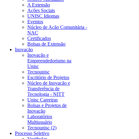
A Extensão
Ações Sociais
UNISC Idiomas
Eventos
Núcleo de Ação Comunitária -
NAC
Certificados
Bolsas de Extensão
Inovação
Inovação e
Empreendedorismo na
Unisc
Tecnounisc
Escritório de Projetos
Núcleo de Inovação e
Transferência de
Tecnologia - NITT
Unisc Carreiras
Bolsas e Projetos de
Inovação
Laboratórios
Multiusuário
Tecnounisc (2)
Processo Seletivo
Vestibular