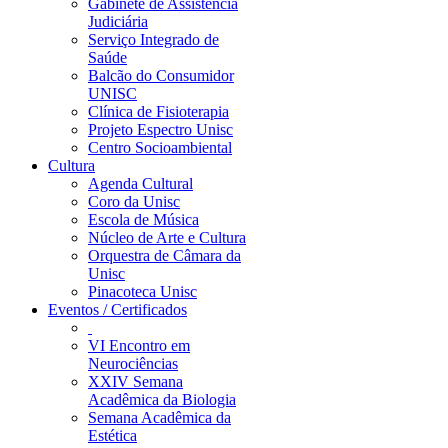
Gabinete de Assistência
Judiciária
Serviço Integrado de
Saúde
Balcão do Consumidor
UNISC
Clínica de Fisioterapia
Projeto Espectro Unisc
Centro Socioambiental
Cultura
Agenda Cultural
Coro da Unisc
Escola de Música
Núcleo de Arte e Cultura
Orquestra de Câmara da
Unisc
Pinacoteca Unisc
Eventos / Certificados
VI Encontro em
Neurociências
XXIV Semana
Acadêmica da Biologia
Semana Acadêmica da
Estética