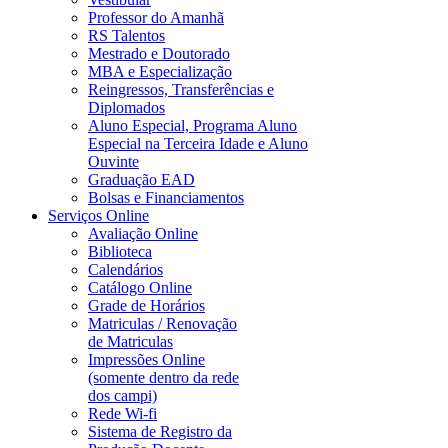
Professor do Amanhã
RS Talentos
Mestrado e Doutorado
MBA e Especialização
Reingressos, Transferências e
Diplomados
Aluno Especial, Programa Aluno
Especial na Terceira Idade e Aluno
Ouvinte
Graduação EAD
Bolsas e Financiamentos
Serviços Online
Avaliação Online
Biblioteca
Calendários
Catálogo Online
Grade de Horários
Matriculas / Renovação
de Matriculas
Impressões Online
(somente dentro da rede
dos campi)
Rede Wi-fi
Sistema de Registro da