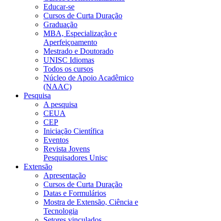
Educar-se
Cursos de Curta Duração
Graduação
MBA, Especialização e
Aperfeiçoamento
Mestrado e Doutorado
UNISC Idiomas
Todos os cursos
Núcleo de Apoio Acadêmico
(NAAC)
Pesquisa
A pesquisa
CEUA
CEP
Iniciação Científica
Eventos
Revista Jovens
Pesquisadores Unisc
Extensão
Apresentação
Cursos de Curta Duração
Datas e Formulários
Mostra de Extensão, Ciência e
Tecnologia
Setores vinculados