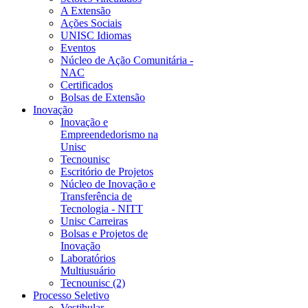
A Extensão
Ações Sociais
UNISC Idiomas
Eventos
Núcleo de Ação Comunitária -
NAC
Certificados
Bolsas de Extensão
Inovação
Inovação e
Empreendedorismo na
Unisc
Tecnounisc
Escritório de Projetos
Núcleo de Inovação e
Transferência de
Tecnologia - NITT
Unisc Carreiras
Bolsas e Projetos de
Inovação
Laboratórios
Multiusuário
Tecnounisc (2)
Processo Seletivo
Vestibular