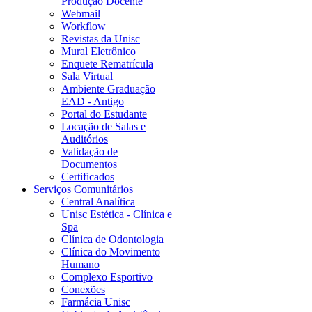
Produção Docente
Webmail
Workflow
Revistas da Unisc
Mural Eletrônico
Enquete Rematrícula
Sala Virtual
Ambiente Graduação
EAD - Antigo
Portal do Estudante
Locação de Salas e
Auditórios
Validação de
Documentos
Certificados
Serviços Comunitários
Central Analítica
Unisc Estética - Clínica e
Spa
Clínica de Odontologia
Clínica do Movimento
Humano
Complexo Esportivo
Conexões
Farmácia Unisc