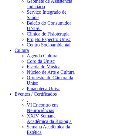
Gabinete de Assistência
Judiciária
Serviço Integrado de
Saúde
Balcão do Consumidor
UNISC
Clínica de Fisioterapia
Projeto Espectro Unisc
Centro Socioambiental
Cultura
Agenda Cultural
Coro da Unisc
Escola de Música
Núcleo de Arte e Cultura
Orquestra de Câmara da
Unisc
Pinacoteca Unisc
Eventos / Certificados
VI Encontro em
Neurociências
XXIV Semana
Acadêmica da Biologia
Semana Acadêmica da
Estética