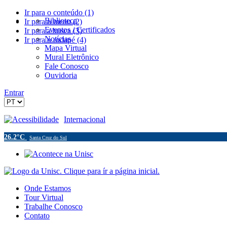
Ir para o conteúdo (1)
Biblioteca
Ir para o menu (2)
Eventos / Certificados
Ir para a busca (3)
Notícias
Ir para o rodapé (4)
Mapa Virtual
Mural Eletrônico
Fale Conosco
Ouvidoria
Entrar
Acessibilidade
Internacional
26.2°C
Santa Cruz do Sul
Onde Estamos
Tour Virtual
Trabalhe Conosco
Contato