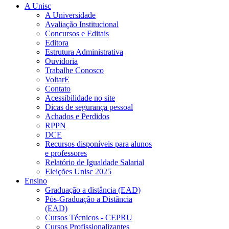
A Unisc
A Universidade
Avaliação Institucional
Concursos e Editais
Editora
Estrutura Administrativa
Ouvidoria
Trabalhe Conosco
VoltarE
Contato
Acessibilidade no site
Dicas de segurança pessoal
Achados e Perdidos
RPPN
DCE
Recursos disponíveis para alunos
e professores
Relatório de Igualdade Salarial
Eleições Unisc 2025
Ensino
Graduação a distância (EAD)
Pós-Graduação a Distância
(EAD)
Cursos Técnicos - CEPRU
Cursos Profissionalizantes