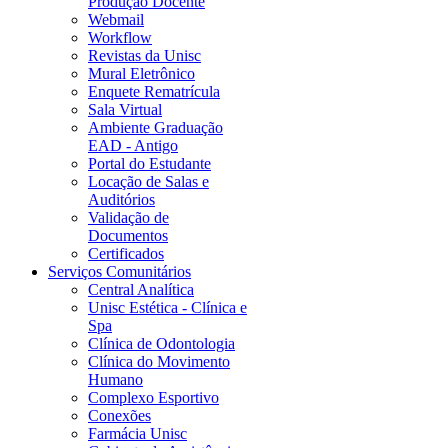
Produção Docente
Webmail
Workflow
Revistas da Unisc
Mural Eletrônico
Enquete Rematrícula
Sala Virtual
Ambiente Graduação
EAD - Antigo
Portal do Estudante
Locação de Salas e
Auditórios
Validação de
Documentos
Certificados
Serviços Comunitários
Central Analítica
Unisc Estética - Clínica e
Spa
Clínica de Odontologia
Clínica do Movimento
Humano
Complexo Esportivo
Conexões
Farmácia Unisc