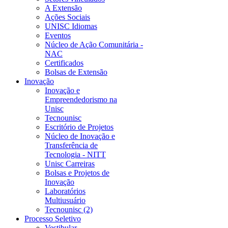
A Extensão
Ações Sociais
UNISC Idiomas
Eventos
Núcleo de Ação Comunitária -
NAC
Certificados
Bolsas de Extensão
Inovação
Inovação e
Empreendedorismo na
Unisc
Tecnounisc
Escritório de Projetos
Núcleo de Inovação e
Transferência de
Tecnologia - NITT
Unisc Carreiras
Bolsas e Projetos de
Inovação
Laboratórios
Multiusuário
Tecnounisc (2)
Processo Seletivo
Vestibular