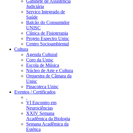
Gabinete de Assistência
Judiciária
Serviço Integrado de
Saúde
Balcão do Consumidor
UNISC
Clínica de Fisioterapia
Projeto Espectro Unisc
Centro Socioambiental
Cultura
Agenda Cultural
Coro da Unisc
Escola de Música
Núcleo de Arte e Cultura
Orquestra de Câmara da
Unisc
Pinacoteca Unisc
Eventos / Certificados
VI Encontro em
Neurociências
XXIV Semana
Acadêmica da Biologia
Semana Acadêmica da
Estética