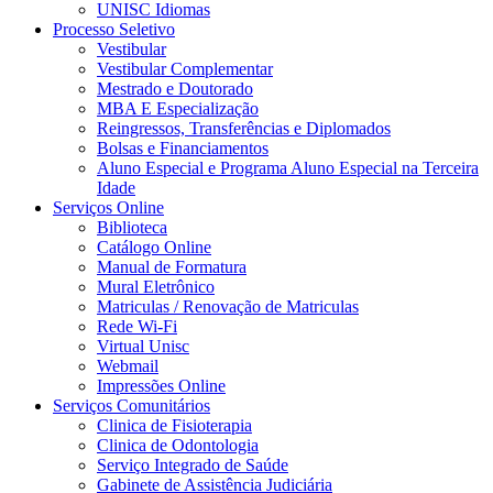
UNISC Idiomas
Processo Seletivo
Vestibular
Vestibular Complementar
Mestrado e Doutorado
MBA E Especialização
Reingressos, Transferências e Diplomados
Bolsas e Financiamentos
Aluno Especial e Programa Aluno Especial na Terceira
Idade
Serviços Online
Biblioteca
Catálogo Online
Manual de Formatura
Mural Eletrônico
Matriculas / Renovação de Matriculas
Rede Wi-Fi
Virtual Unisc
Webmail
Impressões Online
Serviços Comunitários
Clinica de Fisioterapia
Clinica de Odontologia
Serviço Integrado de Saúde
Gabinete de Assistência Judiciária