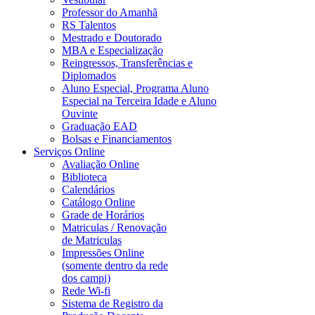
Professor do Amanhã
RS Talentos
Mestrado e Doutorado
MBA e Especialização
Reingressos, Transferências e
Diplomados
Aluno Especial, Programa Aluno
Especial na Terceira Idade e Aluno
Ouvinte
Graduação EAD
Bolsas e Financiamentos
Serviços Online
Avaliação Online
Biblioteca
Calendários
Catálogo Online
Grade de Horários
Matriculas / Renovação
de Matriculas
Impressões Online
(somente dentro da rede
dos campi)
Rede Wi-fi
Sistema de Registro da