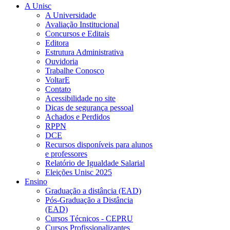
A Unisc
A Universidade
Avaliação Institucional
Concursos e Editais
Editora
Estrutura Administrativa
Ouvidoria
Trabalhe Conosco
VoltarE
Contato
Acessibilidade no site
Dicas de segurança pessoal
Achados e Perdidos
RPPN
DCE
Recursos disponíveis para alunos
e professores
Relatório de Igualdade Salarial
Eleições Unisc 2025
Ensino
Graduação a distância (EAD)
Pós-Graduação a Distância
(EAD)
Cursos Técnicos - CEPRU
Cursos Profissionalizantes