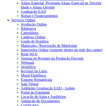
Aluno Especial, Programa Aluno Especial na Terceira
Idade e Aluno Ouvinte
Graduação EAD
Bolsas e Financiamentos
Serviços Online
Avaliação Online
Biblioteca
Calendários
Catálogo Online
Grade de Horários
Matriculas / Renovação de Matriculas
Impressões Online (somente dentro da rede dos campi)
Rede Wi-fi
Sistema de Registro da Produção Docente
Webmail
Workflow
Revistas da Unisc
Mural Eletrônico
Enquete Rematrícula
Sala Virtual
Ambiente Graduação EAD - Antigo
Portal do Estudante
Locação de Salas e Auditórios
Validação de Documentos
Certificados