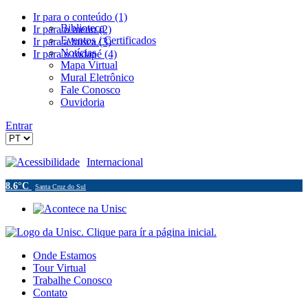
Ir para o conteúdo (1)
Biblioteca
Ir para o menu (2)
Eventos / Certificados
Ir para a busca (3)
Notícias
Ir para o rodapé (4)
Mapa Virtual
Mural Eletrônico
Fale Conosco
Ouvidoria
Entrar
Acessibilidade
Internacional
8.6°C
Santa Cruz do Sul
Onde Estamos
Tour Virtual
Trabalhe Conosco
Contato