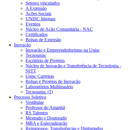
Setores vinculados
A Extensão
Ações Sociais
UNISC Idiomas
Eventos
Núcleo de Ação Comunitária - NAC
Certificados
Bolsas de Extensão
Inovação
Inovação e Empreendedorismo na Unisc
Tecnounisc
Escritório de Projetos
Núcleo de Inovação e Transferência de Tecnologia -
NITT
Unisc Carreiras
Bolsas e Projetos de Inovação
Laboratórios Multiusuário
Tecnounisc (2)
Processo Seletivo
Vestibular
Professor do Amanhã
RS Talentos
Mestrado e Doutorado
MBA e Especialização
Reingressos, Transferências e Diplomados