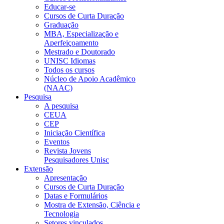
Educar-se
Cursos de Curta Duração
Graduação
MBA, Especialização e
Aperfeiçoamento
Mestrado e Doutorado
UNISC Idiomas
Todos os cursos
Núcleo de Apoio Acadêmico
(NAAC)
Pesquisa
A pesquisa
CEUA
CEP
Iniciação Científica
Eventos
Revista Jovens
Pesquisadores Unisc
Extensão
Apresentação
Cursos de Curta Duração
Datas e Formulários
Mostra de Extensão, Ciência e
Tecnologia
Setores vinculados