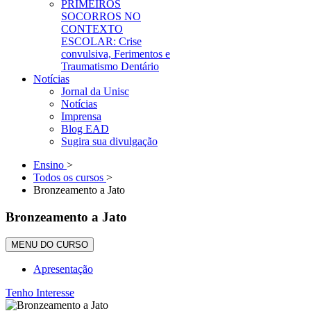
PRIMEIROS
SOCORROS NO
CONTEXTO
ESCOLAR: Crise
convulsiva, Ferimentos e
Traumatismo Dentário
Notícias
Jornal da Unisc
Notícias
Imprensa
Blog EAD
Sugira sua divulgação
Ensino
>
Todos os cursos
>
Bronzeamento a Jato
Bronzeamento a Jato
MENU DO CURSO
Apresentação
Tenho Interesse