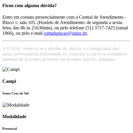
Ficou com alguma dúvida?
Entre em contato presencialmente com a Central de Atendimento -
Bloco 1, sala 105. (Horário de Atendimento: de segunda a sexta-
feira, das 8h às 21h30min), ou pelo telefone (51) 3717-7425 (ramal
1066), ou pelo e-mail
curtaduracao@unisc.br
.
A UNISC reserva-se o direito de alterar o cronograma das
aulas previamente informado ou cancelar o curso se o número
mínimo de inscritos previsto em projeto não for atingido.
Campi
Santa Cruz do Sul
Modalidade
Presencial