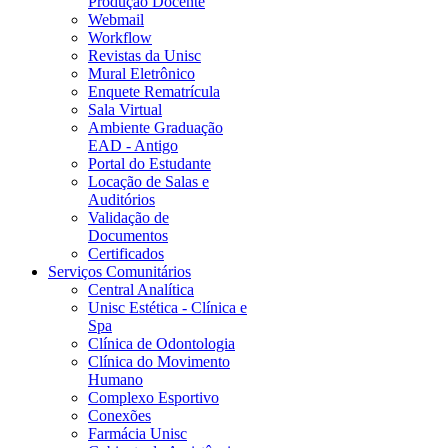
Produção Docente
Webmail
Workflow
Revistas da Unisc
Mural Eletrônico
Enquete Rematrícula
Sala Virtual
Ambiente Graduação
EAD - Antigo
Portal do Estudante
Locação de Salas e
Auditórios
Validação de
Documentos
Certificados
Serviços Comunitários
Central Analítica
Unisc Estética - Clínica e
Spa
Clínica de Odontologia
Clínica do Movimento
Humano
Complexo Esportivo
Conexões
Farmácia Unisc