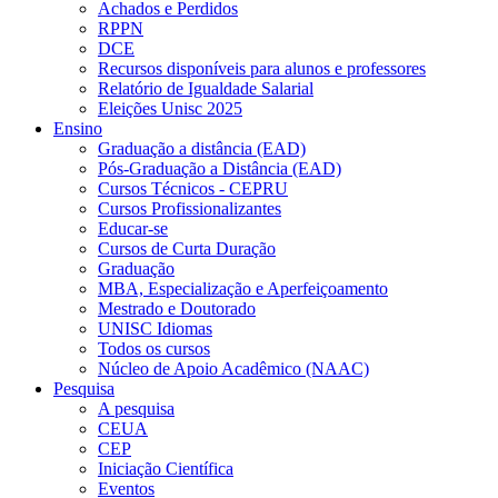
Achados e Perdidos
RPPN
DCE
Recursos disponíveis para alunos e professores
Relatório de Igualdade Salarial
Eleições Unisc 2025
Ensino
Graduação a distância (EAD)
Pós-Graduação a Distância (EAD)
Cursos Técnicos - CEPRU
Cursos Profissionalizantes
Educar-se
Cursos de Curta Duração
Graduação
MBA, Especialização e Aperfeiçoamento
Mestrado e Doutorado
UNISC Idiomas
Todos os cursos
Núcleo de Apoio Acadêmico (NAAC)
Pesquisa
A pesquisa
CEUA
CEP
Iniciação Científica
Eventos