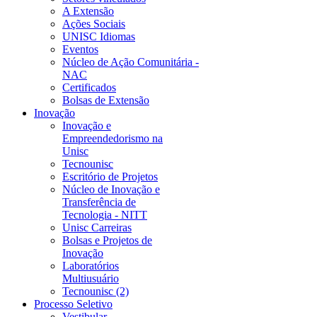
A Extensão
Ações Sociais
UNISC Idiomas
Eventos
Núcleo de Ação Comunitária -
NAC
Certificados
Bolsas de Extensão
Inovação
Inovação e
Empreendedorismo na
Unisc
Tecnounisc
Escritório de Projetos
Núcleo de Inovação e
Transferência de
Tecnologia - NITT
Unisc Carreiras
Bolsas e Projetos de
Inovação
Laboratórios
Multiusuário
Tecnounisc (2)
Processo Seletivo
Vestibular