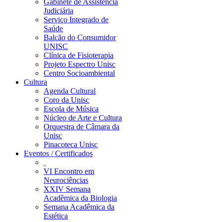
Gabinete de Assistência
Judiciária
Serviço Integrado de
Saúde
Balcão do Consumidor
UNISC
Clínica de Fisioterapia
Projeto Espectro Unisc
Centro Socioambiental
Cultura
Agenda Cultural
Coro da Unisc
Escola de Música
Núcleo de Arte e Cultura
Orquestra de Câmara da
Unisc
Pinacoteca Unisc
Eventos / Certificados
VI Encontro em
Neurociências
XXIV Semana
Acadêmica da Biologia
Semana Acadêmica da
Estética