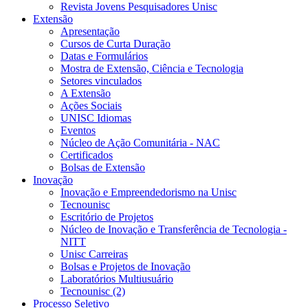
Revista Jovens Pesquisadores Unisc
Extensão
Apresentação
Cursos de Curta Duração
Datas e Formulários
Mostra de Extensão, Ciência e Tecnologia
Setores vinculados
A Extensão
Ações Sociais
UNISC Idiomas
Eventos
Núcleo de Ação Comunitária - NAC
Certificados
Bolsas de Extensão
Inovação
Inovação e Empreendedorismo na Unisc
Tecnounisc
Escritório de Projetos
Núcleo de Inovação e Transferência de Tecnologia -
NITT
Unisc Carreiras
Bolsas e Projetos de Inovação
Laboratórios Multiusuário
Tecnounisc (2)
Processo Seletivo