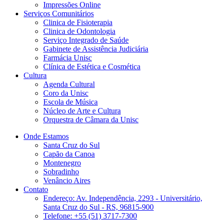
Impressões Online
Serviços Comunitários
Clinica de Fisioterapia
Clinica de Odontologia
Serviço Integrado de Saúde
Gabinete de Assistência Judiciária
Farmácia Unisc
Clínica de Estética e Cosmética
Cultura
Agenda Cultural
Coro da Unisc
Escola de Música
Núcleo de Arte e Cultura
Orquestra de Câmara da Unisc
Onde Estamos
Santa Cruz do Sul
Capão da Canoa
Montenegro
Sobradinho
Venâncio Aires
Contato
Endereço: Av. Independência, 2293 - Universitário,
Santa Cruz do Sul - RS, 96815-900
Telefone: +55 (51) 3717-7300