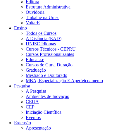
Editora
Estrutura Administrativa
Ouvidoria
Trabalhe na Unisc
VoltarE
Ensino
Todos os Cursos
A Distância (EAD)
UNISC Idiomas
Cursos Técnicos - CEPRU
Cursos Profissionalizantes
Educar-se
Cursos de Curta Duração
Graduação
Mestrado e Doutorado
MBA, Especialização E Aperfeiçoamento
Pesquisa
A Pesquisa
Ambientes de Inovação
CEUA
CEP
Iniciação Científica
Eventos
Extensão
Apresentação