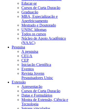
Educar-se
Cursos de Curta Duração
Graduação
MBA, Especialização e
Aperfeiçoamento
Mestrado e Doutorado
UNISC Idiomas
Todos os cursos
Núcleo de Apoio Acadêmico
(NAAC)
Pesquisa
A pesquisa
CEUA
CEP
Iniciação Científica
Eventos
Revista Jovens
Pesquisadores Unisc
Extensão
Apresentação
Cursos de Curta Duração
Datas e Formulários
Mostra de Extensão, Ciência e
Tecnologia
Setores vinculados