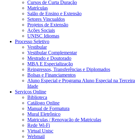
Cursos de Curta Duração
Matrículas
Salão de Ensino e Extensão
Setores Vincualdos
Projetos de Extensão
Ações Sociais
UNISC Idiomas
Processo Seletivo
Vestibular
Vestibular Complementar
Mestrado e Doutorado
MBA E Especialização
Reingressos, Transferências e Diplomados
Bolsas e Financiamentos
Aluno Especial e Programa Aluno Especial na Terceira
Idade
Serviços Online
Biblioteca
Catálogo Online
Manual de Formatura
Mural Eletrônico
Matriculas / Renovação de Matriculas
Rede Wi-Fi
Virtual Unisc
Webmail