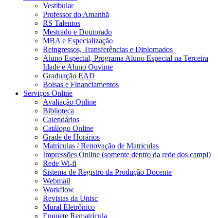
Vestibular
Professor do Amanhã
RS Talentos
Mestrado e Doutorado
MBA e Especialização
Reingressos, Transferências e Diplomados
Aluno Especial, Programa Aluno Especial na Terceira
Idade e Aluno Ouvinte
Graduação EAD
Bolsas e Financiamentos
Serviços Online
Avaliação Online
Biblioteca
Calendários
Catálogo Online
Grade de Horários
Matriculas / Renovação de Matriculas
Impressões Online (somente dentro da rede dos campi)
Rede Wi-fi
Sistema de Registro da Produção Docente
Webmail
Workflow
Revistas da Unisc
Mural Eletrônico
Enquete Rematrícula