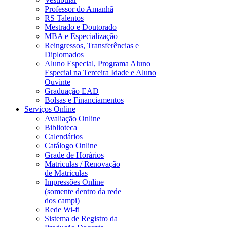
Professor do Amanhã
RS Talentos
Mestrado e Doutorado
MBA e Especialização
Reingressos, Transferências e
Diplomados
Aluno Especial, Programa Aluno
Especial na Terceira Idade e Aluno
Ouvinte
Graduação EAD
Bolsas e Financiamentos
Serviços Online
Avaliação Online
Biblioteca
Calendários
Catálogo Online
Grade de Horários
Matriculas / Renovação
de Matriculas
Impressões Online
(somente dentro da rede
dos campi)
Rede Wi-fi
Sistema de Registro da