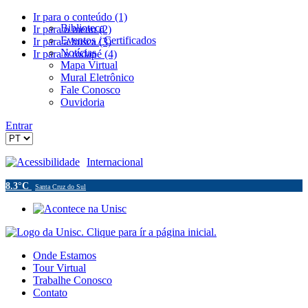
Ir para o conteúdo (1)
Biblioteca
Ir para o menu (2)
Eventos / Certificados
Ir para a busca (3)
Notícias
Ir para o rodapé (4)
Mapa Virtual
Mural Eletrônico
Fale Conosco
Ouvidoria
Entrar
Acessibilidade
Internacional
8.3°C
Santa Cruz do Sul
Onde Estamos
Tour Virtual
Trabalhe Conosco
Contato