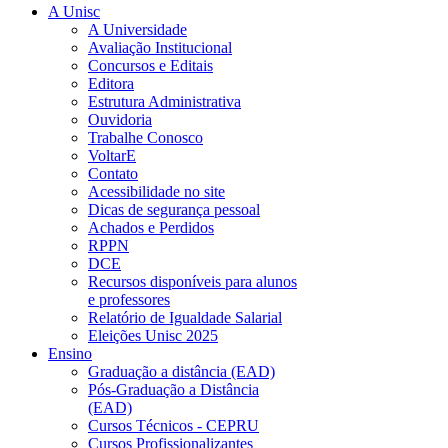
A Unisc
A Universidade
Avaliação Institucional
Concursos e Editais
Editora
Estrutura Administrativa
Ouvidoria
Trabalhe Conosco
VoltarE
Contato
Acessibilidade no site
Dicas de segurança pessoal
Achados e Perdidos
RPPN
DCE
Recursos disponíveis para alunos
e professores
Relatório de Igualdade Salarial
Eleições Unisc 2025
Ensino
Graduação a distância (EAD)
Pós-Graduação a Distância
(EAD)
Cursos Técnicos - CEPRU
Cursos Profissionalizantes