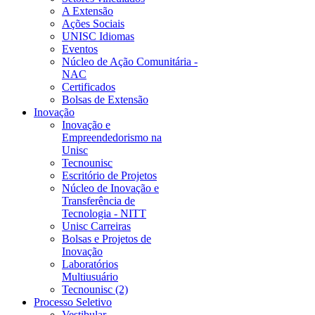
A Extensão
Ações Sociais
UNISC Idiomas
Eventos
Núcleo de Ação Comunitária -
NAC
Certificados
Bolsas de Extensão
Inovação
Inovação e
Empreendedorismo na
Unisc
Tecnounisc
Escritório de Projetos
Núcleo de Inovação e
Transferência de
Tecnologia - NITT
Unisc Carreiras
Bolsas e Projetos de
Inovação
Laboratórios
Multiusuário
Tecnounisc (2)
Processo Seletivo
Vestibular