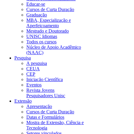
Educar-se
Cursos de Curta Duração
Graduação
MBA, Especialização e
Aperfeiçoamento
Mestrado e Doutorado
UNISC Idiomas
Todos os cursos
Núcleo de Apoio Acadêmico
(NAAC)
Pesquisa
A pesquisa
CEUA
CEP
Iniciação Científica
Eventos
Revista Jovens
Pesquisadores Unisc
Extensão
Apresentação
Cursos de Curta Duração
Datas e Formulários
Mostra de Extensão, Ciência e
Tecnologia
Setores vinculados