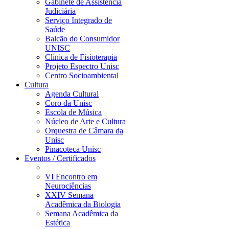
Gabinete de Assistência
Judiciária
Serviço Integrado de
Saúde
Balcão do Consumidor
UNISC
Clínica de Fisioterapia
Projeto Espectro Unisc
Centro Socioambiental
Cultura
Agenda Cultural
Coro da Unisc
Escola de Música
Núcleo de Arte e Cultura
Orquestra de Câmara da
Unisc
Pinacoteca Unisc
Eventos / Certificados
VI Encontro em
Neurociências
XXIV Semana
Acadêmica da Biologia
Semana Acadêmica da
Estética