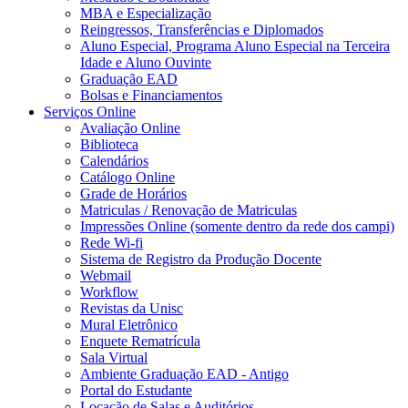
MBA e Especialização
Reingressos, Transferências e Diplomados
Aluno Especial, Programa Aluno Especial na Terceira
Idade e Aluno Ouvinte
Graduação EAD
Bolsas e Financiamentos
Serviços Online
Avaliação Online
Biblioteca
Calendários
Catálogo Online
Grade de Horários
Matriculas / Renovação de Matriculas
Impressões Online (somente dentro da rede dos campi)
Rede Wi-fi
Sistema de Registro da Produção Docente
Webmail
Workflow
Revistas da Unisc
Mural Eletrônico
Enquete Rematrícula
Sala Virtual
Ambiente Graduação EAD - Antigo
Portal do Estudante
Locação de Salas e Auditórios