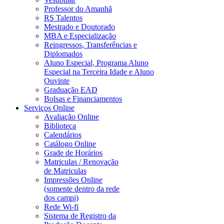
Professor do Amanhã
RS Talentos
Mestrado e Doutorado
MBA e Especialização
Reingressos, Transferências e
Diplomados
Aluno Especial, Programa Aluno
Especial na Terceira Idade e Aluno
Ouvinte
Graduação EAD
Bolsas e Financiamentos
Serviços Online
Avaliação Online
Biblioteca
Calendários
Catálogo Online
Grade de Horários
Matriculas / Renovação
de Matriculas
Impressões Online
(somente dentro da rede
dos campi)
Rede Wi-fi
Sistema de Registro da