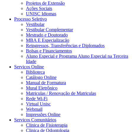
Projetos de Extensão
Ações Sociais
UNISC Idiomas
Processo Seletivo
Vestibular
Vestibular Complementar
Mestrado e Doutorado
MBA E Especialização
Reingressos, Transferências e Diplomados
Bolsas e Financiamentos
Aluno Especial e Programa Aluno Especial na Terceira
Idade
Serviços Online
Biblioteca
Catálogo Online
Manual de Formatura
Mural Eletrônico
Matriculas / Renovação de Matriculas
Rede Wi-Fi
Virtual Unisc
Webmail
Impressões Online
Serviços Comunitários
Clinica de Fisioterapia
Clinica de Odontologia