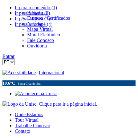
Ir para o conteúdo (1)
Biblioteca
Ir para o menu (2)
Eventos / Certificados
Ir para a busca (3)
Notícias
Ir para o rodapé (4)
Mapa Virtual
Mural Eletrônico
Fale Conosco
Ouvidoria
Entrar
Acessibilidade
Internacional
19.6°C
Santa Cruz do Sul
Onde Estamos
Tour Virtual
Trabalhe Conosco
Contato