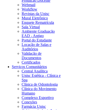
Produção Docente
Webmail
Workflow
Revistas da Unisc
Mural Eletrônico
Enquete Rematrícula
Sala Virtual
Ambiente Graduação
EAD - Antigo
Portal do Estudante
Locação de Salas e
Auditórios
Validação de
Documentos
Certificados
Serviços Comunitários
Central Analítica
Unisc Estética - Clínica e
Spa
Clínica de Odontologia
Clínica do Movimento
Humano
Complexo Esportivo
Conexões
Farmácia Unisc