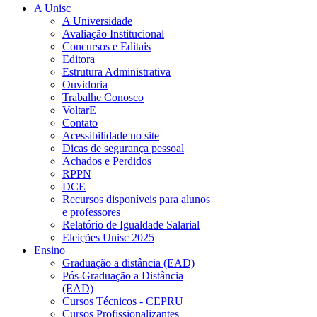
A Unisc
A Universidade
Avaliação Institucional
Concursos e Editais
Editora
Estrutura Administrativa
Ouvidoria
Trabalhe Conosco
VoltarE
Contato
Acessibilidade no site
Dicas de segurança pessoal
Achados e Perdidos
RPPN
DCE
Recursos disponíveis para alunos
e professores
Relatório de Igualdade Salarial
Eleições Unisc 2025
Ensino
Graduação a distância (EAD)
Pós-Graduação a Distância
(EAD)
Cursos Técnicos - CEPRU
Cursos Profissionalizantes