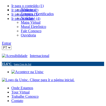
Ir para o conteúdo (1)
Biblioteca
Ir para o menu (2)
Eventos / Certificados
Ir para a busca (3)
Notícias
Ir para o rodapé (4)
Mapa Virtual
Mural Eletrônico
Fale Conosco
Ouvidoria
Entrar
Acessibilidade
Internacional
15.6°C
Santa Cruz do Sul
Onde Estamos
Tour Virtual
Trabalhe Conosco
Contato