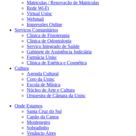
Matriculas / Renovação de Matriculas
Rede Wi-Fi
Virtual Unisc
Webmail
Impressões Online
Serviços Comunitários
Clinica de Fisioterapia
Clinica de Odontologia
Serviço Integrado de Saúde
Gabinete de Assistência Judiciária
Farmácia Unisc
Clínica de Estética e Cosmética
Cultura
Agenda Cultural
Coro da Unisc
Escola de Música
Núcleo de Arte e Cultura
Orquestra de Câmara da Unisc
Onde Estamos
Santa Cruz do Sul
Capão da Canoa
Montenegro
Sobradinho
Venâncio Aires