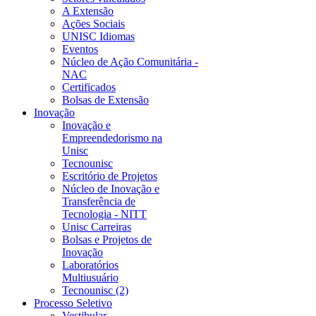
A Extensão
Ações Sociais
UNISC Idiomas
Eventos
Núcleo de Ação Comunitária -
NAC
Certificados
Bolsas de Extensão
Inovação
Inovação e
Empreendedorismo na
Unisc
Tecnounisc
Escritório de Projetos
Núcleo de Inovação e
Transferência de
Tecnologia - NITT
Unisc Carreiras
Bolsas e Projetos de
Inovação
Laboratórios
Multiusuário
Tecnounisc (2)
Processo Seletivo
Vestibular