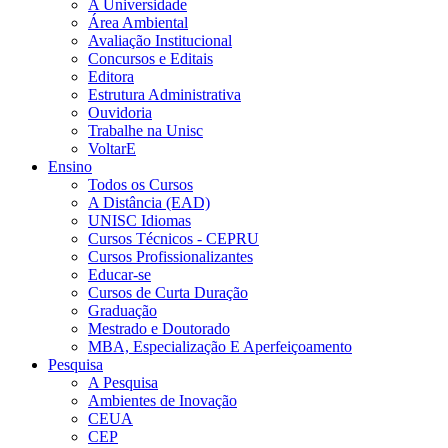
A Universidade
Área Ambiental
Avaliação Institucional
Concursos e Editais
Editora
Estrutura Administrativa
Ouvidoria
Trabalhe na Unisc
VoltarE
Ensino
Todos os Cursos
A Distância (EAD)
UNISC Idiomas
Cursos Técnicos - CEPRU
Cursos Profissionalizantes
Educar-se
Cursos de Curta Duração
Graduação
Mestrado e Doutorado
MBA, Especialização E Aperfeiçoamento
Pesquisa
A Pesquisa
Ambientes de Inovação
CEUA
CEP