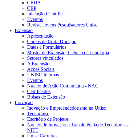
CEUA
CEP
Iniciação Científica
Eventos
Revista Jovens Pesquisadores Unisc
Extensão
Apresentação
Cursos de Curta Duração
Datas e Formulários
Mostra de Extensão, Ciência e Tecnologia
Setores vinculados
A Extensão
Ações Sociais
UNISC Idiomas
Eventos
Núcleo de Ação Comunitária - NAC
Certificados
Bolsas de Extensão
Inovação
Inovação e Empreendedorismo na Unisc
Tecnounisc
Escritório de Projetos
Núcleo de Inovação e Transferência de Tecnologia -
NITT
Unisc Carreiras