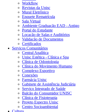
Workflow
Revistas da Unisc
Mural Eletrônico
Enquete Rematrícula
Sala Virtual
Ambiente Graduação EAD - Antigo
Portal do Estudante
Locação de Salas e Auditórios
Validação de Documentos
Certificados
Serviços Comunitários
Central Analítica
Unisc Estética - Clínica e Spa
Clínica de Odontologia
Clínica do Movimento Humano
Complexo Esportivo
Conexões
Farmácia Unisc
Gabinete de Assistência Judiciária
Serviço Integrado de Saúde
Balcão do Consumidor UNISC
Clínica de Fisioterapia
Projeto Espectro Unisc
Centro Socioambiental
Cultura