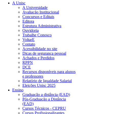
A Unisc
A Universidade
Avaliação Institucional
Concursos e Editais
Editora
Estrutura Administrativa
Ouvidoria
Trabalhe Conosco
VoltarE
Contato
Acessibilidade no site
Dicas de segurança pessoal
Achados e Perdidos
RPPN
DCE
Recursos disponíveis para alunos
e professores
Relatório de Igualdade Salarial
Eleições Unisc 2025
Ensino
Graduação a distância (EAD)
Pós-Graduação a Distância
(EAD)
Cursos Técnicos - CEPRU
Cursos Profissionalizantes