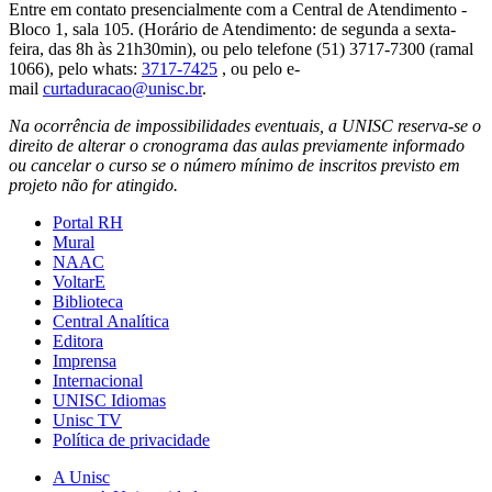
Entre em contato presencialmente com a Central de Atendimento -
Bloco 1, sala 105. (Horário de Atendimento: de segunda a sexta-
feira, das 8h às 21h30min), ou pelo telefone (51) 3717-7300 (ramal
1066), pelo whats:
3717-7425
, ou pelo e-
mail
curtaduracao@unisc.br
.
Na ocorrência de impossibilidades eventuais, a UNISC reserva-se o
direito de alterar o cronograma das aulas previamente informado
ou cancelar o curso se o número mínimo de inscritos previsto em
projeto não for atingido.
Portal RH
Mural
NAAC
VoltarE
Biblioteca
Central Analítica
Editora
Imprensa
Internacional
UNISC Idiomas
Unisc TV
Política de privacidade
A Unisc