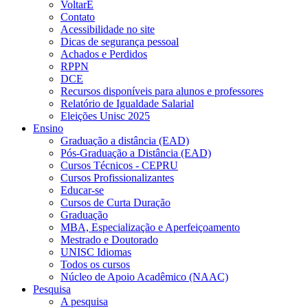
VoltarE
Contato
Acessibilidade no site
Dicas de segurança pessoal
Achados e Perdidos
RPPN
DCE
Recursos disponíveis para alunos e professores
Relatório de Igualdade Salarial
Eleições Unisc 2025
Ensino
Graduação a distância (EAD)
Pós-Graduação a Distância (EAD)
Cursos Técnicos - CEPRU
Cursos Profissionalizantes
Educar-se
Cursos de Curta Duração
Graduação
MBA, Especialização e Aperfeiçoamento
Mestrado e Doutorado
UNISC Idiomas
Todos os cursos
Núcleo de Apoio Acadêmico (NAAC)
Pesquisa
A pesquisa