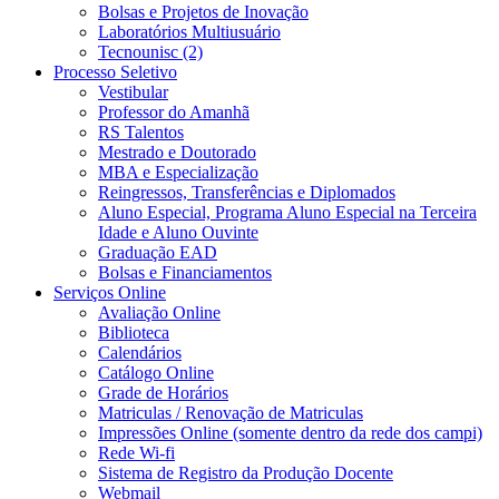
Bolsas e Projetos de Inovação
Laboratórios Multiusuário
Tecnounisc (2)
Processo Seletivo
Vestibular
Professor do Amanhã
RS Talentos
Mestrado e Doutorado
MBA e Especialização
Reingressos, Transferências e Diplomados
Aluno Especial, Programa Aluno Especial na Terceira
Idade e Aluno Ouvinte
Graduação EAD
Bolsas e Financiamentos
Serviços Online
Avaliação Online
Biblioteca
Calendários
Catálogo Online
Grade de Horários
Matriculas / Renovação de Matriculas
Impressões Online (somente dentro da rede dos campi)
Rede Wi-fi
Sistema de Registro da Produção Docente
Webmail