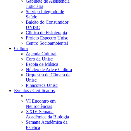
Gabinete de Assistência
Judiciária
Serviço Integrado de
Saúde
Balcão do Consumidor
UNISC
Clínica de Fisioterapia
Projeto Espectro Unisc
Centro Socioambiental
Cultura
Agenda Cultural
Coro da Unisc
Escola de Música
Núcleo de Arte e Cultura
Orquestra de Câmara da
Unisc
Pinacoteca Unisc
Eventos / Certificados
VI Encontro em
Neurociências
XXIV Semana
Acadêmica da Biologia
Semana Acadêmica da
Estética