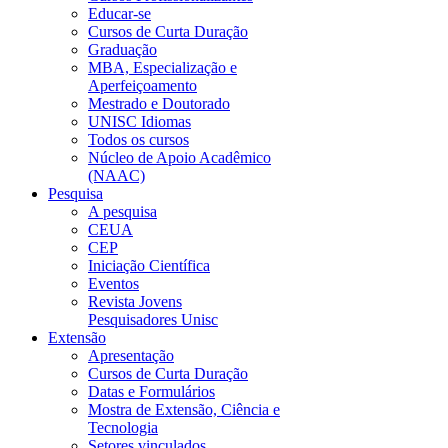
Educar-se
Cursos de Curta Duração
Graduação
MBA, Especialização e
Aperfeiçoamento
Mestrado e Doutorado
UNISC Idiomas
Todos os cursos
Núcleo de Apoio Acadêmico
(NAAC)
Pesquisa
A pesquisa
CEUA
CEP
Iniciação Científica
Eventos
Revista Jovens
Pesquisadores Unisc
Extensão
Apresentação
Cursos de Curta Duração
Datas e Formulários
Mostra de Extensão, Ciência e
Tecnologia
Setores vinculados