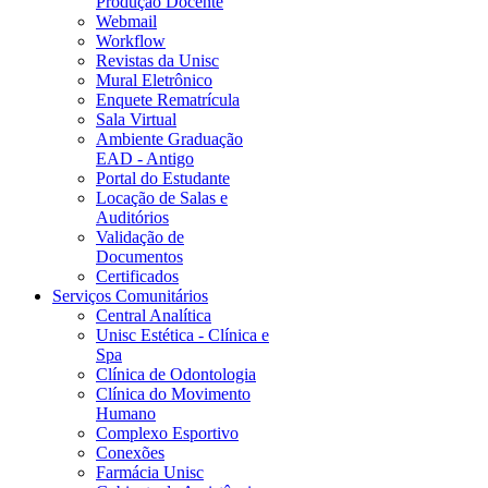
Produção Docente
Webmail
Workflow
Revistas da Unisc
Mural Eletrônico
Enquete Rematrícula
Sala Virtual
Ambiente Graduação
EAD - Antigo
Portal do Estudante
Locação de Salas e
Auditórios
Validação de
Documentos
Certificados
Serviços Comunitários
Central Analítica
Unisc Estética - Clínica e
Spa
Clínica de Odontologia
Clínica do Movimento
Humano
Complexo Esportivo
Conexões
Farmácia Unisc