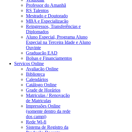
Professor do Amanhã
RS Talentos
Mestrado e Doutorado
MBA e Especialização
Reingressos, Transferências e
Diplomados
Aluno Especial, Programa Aluno
Especial na Terceira Idade e Aluno
Ouvinte
Graduação EAD
Bolsas e Financiamentos
Serviços Online
Avaliação Online
Biblioteca
Calendários
Catálogo Online
Grade de Horários
Matriculas / Renovação
de Matriculas
Impressões Online
(somente dentro da rede
dos campi)
Rede Wi-fi
Sistema de Registro da