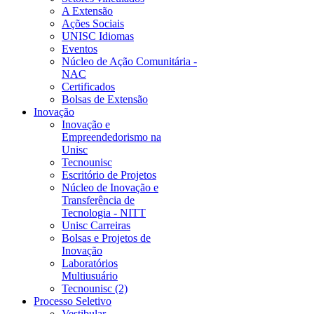
A Extensão
Ações Sociais
UNISC Idiomas
Eventos
Núcleo de Ação Comunitária -
NAC
Certificados
Bolsas de Extensão
Inovação
Inovação e
Empreendedorismo na
Unisc
Tecnounisc
Escritório de Projetos
Núcleo de Inovação e
Transferência de
Tecnologia - NITT
Unisc Carreiras
Bolsas e Projetos de
Inovação
Laboratórios
Multiusuário
Tecnounisc (2)
Processo Seletivo
Vestibular