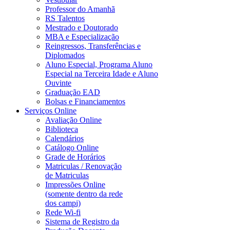
Professor do Amanhã
RS Talentos
Mestrado e Doutorado
MBA e Especialização
Reingressos, Transferências e
Diplomados
Aluno Especial, Programa Aluno
Especial na Terceira Idade e Aluno
Ouvinte
Graduação EAD
Bolsas e Financiamentos
Serviços Online
Avaliação Online
Biblioteca
Calendários
Catálogo Online
Grade de Horários
Matriculas / Renovação
de Matriculas
Impressões Online
(somente dentro da rede
dos campi)
Rede Wi-fi
Sistema de Registro da