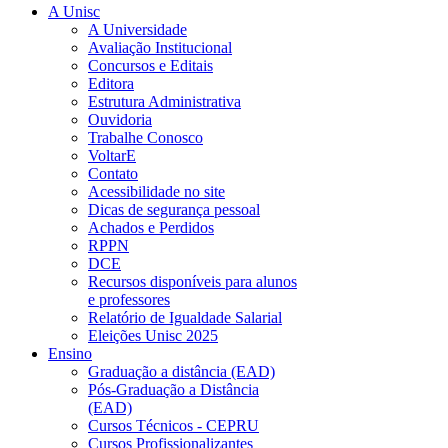
A Unisc
A Universidade
Avaliação Institucional
Concursos e Editais
Editora
Estrutura Administrativa
Ouvidoria
Trabalhe Conosco
VoltarE
Contato
Acessibilidade no site
Dicas de segurança pessoal
Achados e Perdidos
RPPN
DCE
Recursos disponíveis para alunos
e professores
Relatório de Igualdade Salarial
Eleições Unisc 2025
Ensino
Graduação a distância (EAD)
Pós-Graduação a Distância
(EAD)
Cursos Técnicos - CEPRU
Cursos Profissionalizantes