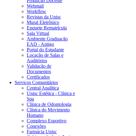
Produção Docente
Webmail
Workflow
Revistas da Unisc
Mural Eletrônico
Enquete Rematrícula
Sala Virtual
Ambiente Graduação
EAD - Antigo
Portal do Estudante
Locação de Salas e
Auditórios
Validação de
Documentos
Certificados
Serviços Comunitários
Central Analítica
Unisc Estética - Clínica e
Spa
Clínica de Odontologia
Clínica do Movimento
Humano
Complexo Esportivo
Conexões
Farmácia Unisc