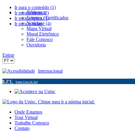
Ir para o conteúdo (1)
Biblioteca
Ir para o menu (2)
Eventos / Certificados
Ir para a busca (3)
Notícias
Ir para o rodapé (4)
Mapa Virtual
Mural Eletrônico
Fale Conosco
Ouvidoria
Entrar
Acessibilidade
Internacional
8.3°C
Santa Cruz do Sul
Onde Estamos
Tour Virtual
Trabalhe Conosco
Contato