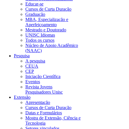
Educar-se
Cursos de Curta Duração
Graduação
MBA, Especialização e
Aperfeiçoamento
Mestrado e Doutorado
UNISC Idiomas
Todos os cursos
Núcleo de Apoio Acadêmico
(NAAC)
Pesquisa
A pesquisa
CEUA
CEP
Iniciação Científica
Eventos
Revista Jovens
Pesquisadores Unisc
Extensão
Apresentação
Cursos de Curta Duração
Datas e Formulários
Mostra de Extensão, Ciência e
Tecnologia
Setores vinculados