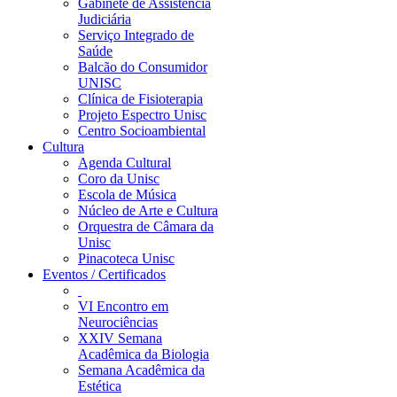
Gabinete de Assistência
Judiciária
Serviço Integrado de
Saúde
Balcão do Consumidor
UNISC
Clínica de Fisioterapia
Projeto Espectro Unisc
Centro Socioambiental
Cultura
Agenda Cultural
Coro da Unisc
Escola de Música
Núcleo de Arte e Cultura
Orquestra de Câmara da
Unisc
Pinacoteca Unisc
Eventos / Certificados
VI Encontro em
Neurociências
XXIV Semana
Acadêmica da Biologia
Semana Acadêmica da
Estética