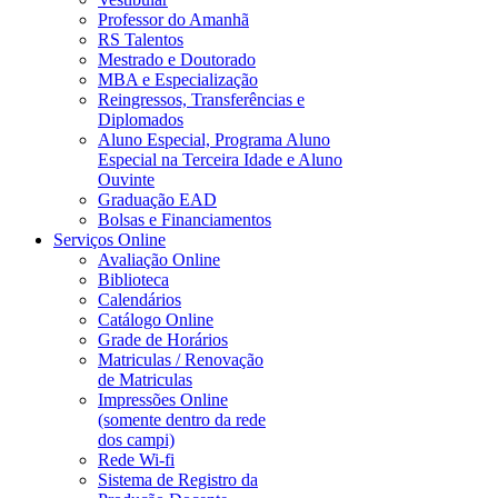
Professor do Amanhã
RS Talentos
Mestrado e Doutorado
MBA e Especialização
Reingressos, Transferências e
Diplomados
Aluno Especial, Programa Aluno
Especial na Terceira Idade e Aluno
Ouvinte
Graduação EAD
Bolsas e Financiamentos
Serviços Online
Avaliação Online
Biblioteca
Calendários
Catálogo Online
Grade de Horários
Matriculas / Renovação
de Matriculas
Impressões Online
(somente dentro da rede
dos campi)
Rede Wi-fi
Sistema de Registro da