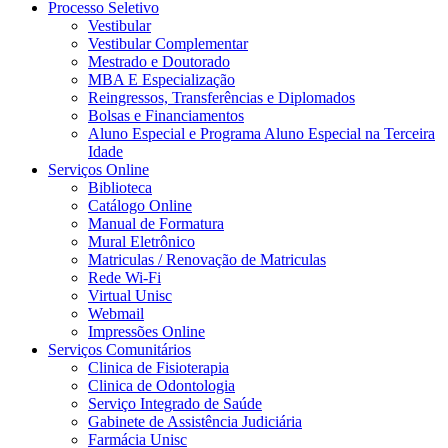
Processo Seletivo
Vestibular
Vestibular Complementar
Mestrado e Doutorado
MBA E Especialização
Reingressos, Transferências e Diplomados
Bolsas e Financiamentos
Aluno Especial e Programa Aluno Especial na Terceira
Idade
Serviços Online
Biblioteca
Catálogo Online
Manual de Formatura
Mural Eletrônico
Matriculas / Renovação de Matriculas
Rede Wi-Fi
Virtual Unisc
Webmail
Impressões Online
Serviços Comunitários
Clinica de Fisioterapia
Clinica de Odontologia
Serviço Integrado de Saúde
Gabinete de Assistência Judiciária
Farmácia Unisc