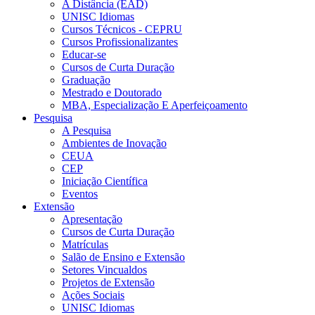
A Distância (EAD)
UNISC Idiomas
Cursos Técnicos - CEPRU
Cursos Profissionalizantes
Educar-se
Cursos de Curta Duração
Graduação
Mestrado e Doutorado
MBA, Especialização E Aperfeiçoamento
Pesquisa
A Pesquisa
Ambientes de Inovação
CEUA
CEP
Iniciação Científica
Eventos
Extensão
Apresentação
Cursos de Curta Duração
Matrículas
Salão de Ensino e Extensão
Setores Vincualdos
Projetos de Extensão
Ações Sociais
UNISC Idiomas