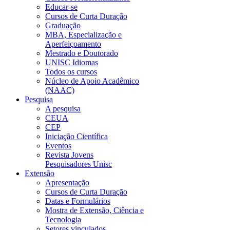
Educar-se
Cursos de Curta Duração
Graduação
MBA, Especialização e
Aperfeiçoamento
Mestrado e Doutorado
UNISC Idiomas
Todos os cursos
Núcleo de Apoio Acadêmico
(NAAC)
Pesquisa
A pesquisa
CEUA
CEP
Iniciação Científica
Eventos
Revista Jovens
Pesquisadores Unisc
Extensão
Apresentação
Cursos de Curta Duração
Datas e Formulários
Mostra de Extensão, Ciência e
Tecnologia
Setores vinculados