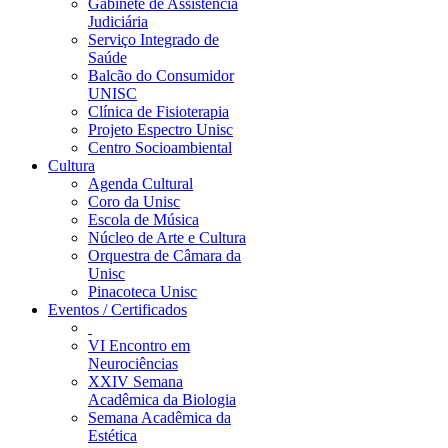
Gabinete de Assistência
Judiciária
Serviço Integrado de
Saúde
Balcão do Consumidor
UNISC
Clínica de Fisioterapia
Projeto Espectro Unisc
Centro Socioambiental
Cultura
Agenda Cultural
Coro da Unisc
Escola de Música
Núcleo de Arte e Cultura
Orquestra de Câmara da
Unisc
Pinacoteca Unisc
Eventos / Certificados
VI Encontro em
Neurociências
XXIV Semana
Acadêmica da Biologia
Semana Acadêmica da
Estética