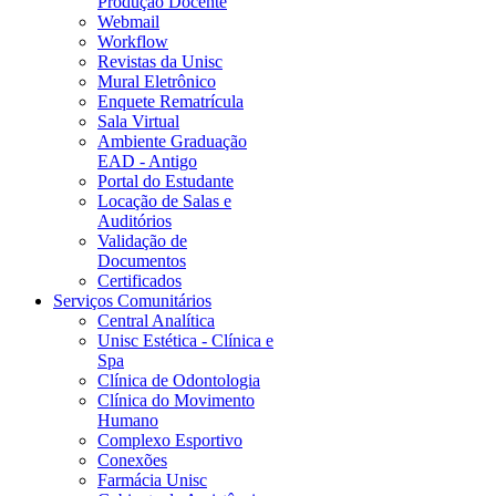
Produção Docente
Webmail
Workflow
Revistas da Unisc
Mural Eletrônico
Enquete Rematrícula
Sala Virtual
Ambiente Graduação
EAD - Antigo
Portal do Estudante
Locação de Salas e
Auditórios
Validação de
Documentos
Certificados
Serviços Comunitários
Central Analítica
Unisc Estética - Clínica e
Spa
Clínica de Odontologia
Clínica do Movimento
Humano
Complexo Esportivo
Conexões
Farmácia Unisc