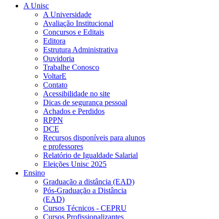
A Unisc
A Universidade
Avaliação Institucional
Concursos e Editais
Editora
Estrutura Administrativa
Ouvidoria
Trabalhe Conosco
VoltarE
Contato
Acessibilidade no site
Dicas de segurança pessoal
Achados e Perdidos
RPPN
DCE
Recursos disponíveis para alunos
e professores
Relatório de Igualdade Salarial
Eleições Unisc 2025
Ensino
Graduação a distância (EAD)
Pós-Graduação a Distância
(EAD)
Cursos Técnicos - CEPRU
Cursos Profissionalizantes