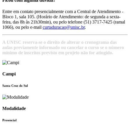
Ficou com alguma dúvida?
Entre em contato presencialmente com a Central de Atendimento -
Bloco 1, sala 105. (Horário de Atendimento: de segunda a sexta-
feira, das 8h às 21h30min), ou pelo telefone (51) 3717-7425 (ramal
1066), ou pelo e-mail
curtaduracao@unisc.br
.
A UNISC reserva-se o direito de alterar o cronograma das
aulas previamente informado ou cancelar o curso se o número
mínimo de inscritos previsto em projeto não for atingido.
Campi
Santa Cruz do Sul
Modalidade
Presencial