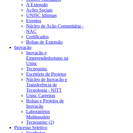
A Extensão
Ações Sociais
UNISC Idiomas
Eventos
Núcleo de Ação Comunitária -
NAC
Certificados
Bolsas de Extensão
Inovação
Inovação e
Empreendedorismo na
Unisc
Tecnounisc
Escritório de Projetos
Núcleo de Inovação e
Transferência de
Tecnologia - NITT
Unisc Carreiras
Bolsas e Projetos de
Inovação
Laboratórios
Multiusuário
Tecnounisc (2)
Processo Seletivo
Vestibular