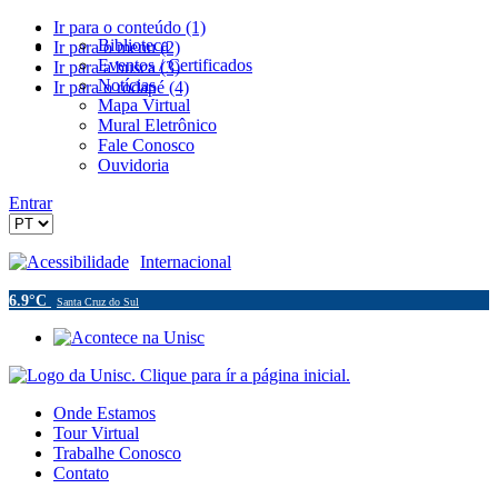
Ir para o conteúdo (1)
Biblioteca
Ir para o menu (2)
Eventos / Certificados
Ir para a busca (3)
Notícias
Ir para o rodapé (4)
Mapa Virtual
Mural Eletrônico
Fale Conosco
Ouvidoria
Entrar
Acessibilidade
Internacional
6.9°C
Santa Cruz do Sul
Onde Estamos
Tour Virtual
Trabalhe Conosco
Contato