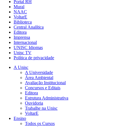
Portal RH
Mural
NAAC
VoltarE
Biblioteca
Central Analítica
Editora
Imprensa
Internacional
UNISC Idiomas
Unisc TV
Política de privacidade
A Unisc
A Universidade
Área Ambiental
Avaliação Institucional
Concursos e Editais
Editora
Estrutura Administrativa
Ouvidoria
Trabalhe na Unisc
VoltarE
Ensino
Todos os Cursos