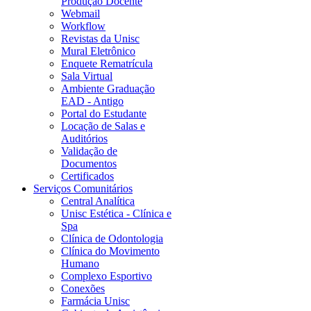
Produção Docente
Webmail
Workflow
Revistas da Unisc
Mural Eletrônico
Enquete Rematrícula
Sala Virtual
Ambiente Graduação
EAD - Antigo
Portal do Estudante
Locação de Salas e
Auditórios
Validação de
Documentos
Certificados
Serviços Comunitários
Central Analítica
Unisc Estética - Clínica e
Spa
Clínica de Odontologia
Clínica do Movimento
Humano
Complexo Esportivo
Conexões
Farmácia Unisc