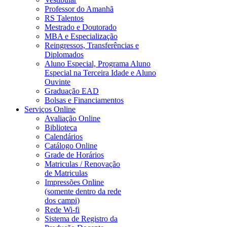
Professor do Amanhã
RS Talentos
Mestrado e Doutorado
MBA e Especialização
Reingressos, Transferências e
Diplomados
Aluno Especial, Programa Aluno
Especial na Terceira Idade e Aluno
Ouvinte
Graduação EAD
Bolsas e Financiamentos
Serviços Online
Avaliação Online
Biblioteca
Calendários
Catálogo Online
Grade de Horários
Matriculas / Renovação
de Matriculas
Impressões Online
(somente dentro da rede
dos campi)
Rede Wi-fi
Sistema de Registro da