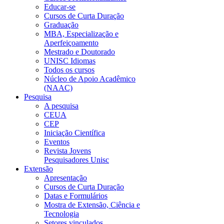
Educar-se
Cursos de Curta Duração
Graduação
MBA, Especialização e
Aperfeiçoamento
Mestrado e Doutorado
UNISC Idiomas
Todos os cursos
Núcleo de Apoio Acadêmico
(NAAC)
Pesquisa
A pesquisa
CEUA
CEP
Iniciação Científica
Eventos
Revista Jovens
Pesquisadores Unisc
Extensão
Apresentação
Cursos de Curta Duração
Datas e Formulários
Mostra de Extensão, Ciência e
Tecnologia
Setores vinculados