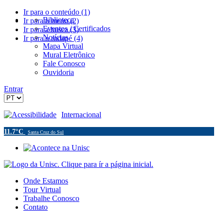
Ir para o conteúdo (1)
Biblioteca
Ir para o menu (2)
Eventos / Certificados
Ir para a busca (3)
Notícias
Ir para o rodapé (4)
Mapa Virtual
Mural Eletrônico
Fale Conosco
Ouvidoria
Entrar
Acessibilidade
Internacional
11.7°C
Santa Cruz do Sul
Onde Estamos
Tour Virtual
Trabalhe Conosco
Contato