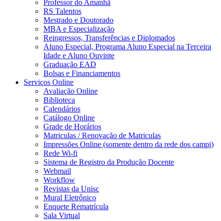
Professor do Amanhã
RS Talentos
Mestrado e Doutorado
MBA e Especialização
Reingressos, Transferências e Diplomados
Aluno Especial, Programa Aluno Especial na Terceira
Idade e Aluno Ouvinte
Graduação EAD
Bolsas e Financiamentos
Serviços Online
Avaliação Online
Biblioteca
Calendários
Catálogo Online
Grade de Horários
Matriculas / Renovação de Matriculas
Impressões Online (somente dentro da rede dos campi)
Rede Wi-fi
Sistema de Registro da Produção Docente
Webmail
Workflow
Revistas da Unisc
Mural Eletrônico
Enquete Rematrícula
Sala Virtual