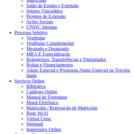
Matrículas
Salão de Ensino e Extensão
Setores Vincualdos
Projetos de Extensão
Ações Sociais
UNISC Idiomas
Processo Seletivo
Vestibular
Vestibular Complementar
Mestrado e Doutorado
MBA E Especialização
Reingressos, Transferências e Diplomados
Bolsas e Financiamentos
Aluno Especial e Programa Aluno Especial na Terceira
Idade
Serviços Online
Biblioteca
Catálogo Online
Manual de Formatura
Mural Eletrônico
Matriculas / Renovação de Matriculas
Rede Wi-Fi
Virtual Unisc
Webmail
Impressões Online