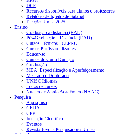
RPPN
DCE
Recursos disponíveis para alunos e professores
Relatório de Igualdade Salarial
Eleições Unisc 2025
Ensino
Graduação a distância (EAD)
Pós-Graduação a Distância (EAD)
Cursos Técnicos - CEPRU
Cursos Profissionalizantes
Educar-se
Cursos de Curta Duração
Graduação
MBA, Especialização e Aperfeiçoamento
Mestrado e Doutorado
UNISC Idiomas
Todos os cursos
Núcleo de Apoio Acadêmico (NAAC)
Pesquisa
A pesquisa
CEUA
CEP
Iniciação Científica
Eventos
Revista Jovens Pesquisadores Unisc