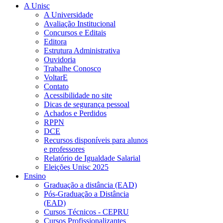
A Unisc
A Universidade
Avaliação Institucional
Concursos e Editais
Editora
Estrutura Administrativa
Ouvidoria
Trabalhe Conosco
VoltarE
Contato
Acessibilidade no site
Dicas de segurança pessoal
Achados e Perdidos
RPPN
DCE
Recursos disponíveis para alunos
e professores
Relatório de Igualdade Salarial
Eleições Unisc 2025
Ensino
Graduação a distância (EAD)
Pós-Graduação a Distância
(EAD)
Cursos Técnicos - CEPRU
Cursos Profissionalizantes