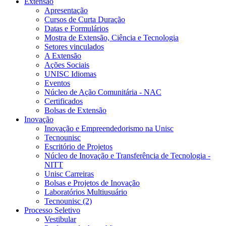
Extensão
Apresentação
Cursos de Curta Duração
Datas e Formulários
Mostra de Extensão, Ciência e Tecnologia
Setores vinculados
A Extensão
Ações Sociais
UNISC Idiomas
Eventos
Núcleo de Ação Comunitária - NAC
Certificados
Bolsas de Extensão
Inovação
Inovação e Empreendedorismo na Unisc
Tecnounisc
Escritório de Projetos
Núcleo de Inovação e Transferência de Tecnologia -
NITT
Unisc Carreiras
Bolsas e Projetos de Inovação
Laboratórios Multiusuário
Tecnounisc (2)
Processo Seletivo
Vestibular