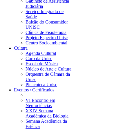
Gabinete de Assistência
Judiciária
Serviço Integrado de
Saúde
Balcão do Consumidor
UNISC
Clínica de Fisioterapia
Projeto Espectro Unisc
Centro Socioambiental
Cultura
Agenda Cultural
Coro da Unisc
Escola de Música
Núcleo de Arte e Cultura
Orquestra de Câmara da
Unisc
Pinacoteca Unisc
Eventos / Certificados
VI Encontro em
Neurociências
XXIV Semana
Acadêmica da Biologia
Semana Acadêmica da
Estética