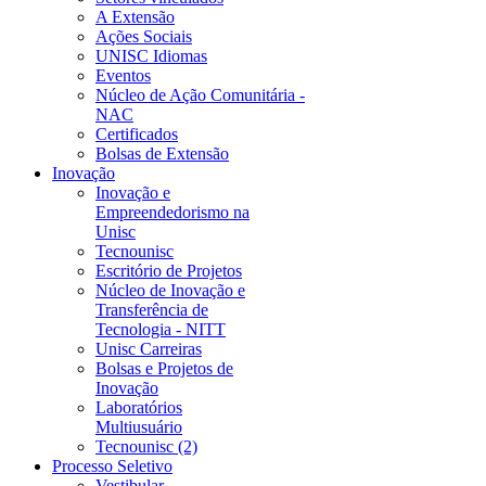
A Extensão
Ações Sociais
UNISC Idiomas
Eventos
Núcleo de Ação Comunitária -
NAC
Certificados
Bolsas de Extensão
Inovação
Inovação e
Empreendedorismo na
Unisc
Tecnounisc
Escritório de Projetos
Núcleo de Inovação e
Transferência de
Tecnologia - NITT
Unisc Carreiras
Bolsas e Projetos de
Inovação
Laboratórios
Multiusuário
Tecnounisc (2)
Processo Seletivo
Vestibular