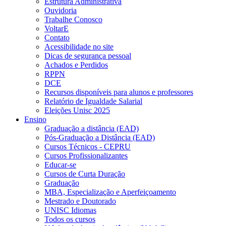
Estrutura Administrativa
Ouvidoria
Trabalhe Conosco
VoltarE
Contato
Acessibilidade no site
Dicas de segurança pessoal
Achados e Perdidos
RPPN
DCE
Recursos disponíveis para alunos e professores
Relatório de Igualdade Salarial
Eleições Unisc 2025
Ensino
Graduação a distância (EAD)
Pós-Graduação a Distância (EAD)
Cursos Técnicos - CEPRU
Cursos Profissionalizantes
Educar-se
Cursos de Curta Duração
Graduação
MBA, Especialização e Aperfeiçoamento
Mestrado e Doutorado
UNISC Idiomas
Todos os cursos