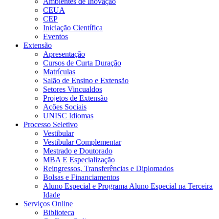
Ambientes de Inovação
CEUA
CEP
Iniciação Científica
Eventos
Extensão
Apresentação
Cursos de Curta Duração
Matrículas
Salão de Ensino e Extensão
Setores Vincualdos
Projetos de Extensão
Ações Sociais
UNISC Idiomas
Processo Seletivo
Vestibular
Vestibular Complementar
Mestrado e Doutorado
MBA E Especialização
Reingressos, Transferências e Diplomados
Bolsas e Financiamentos
Aluno Especial e Programa Aluno Especial na Terceira
Idade
Serviços Online
Biblioteca