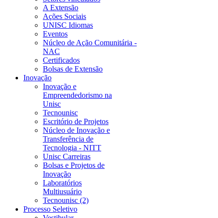
A Extensão
Ações Sociais
UNISC Idiomas
Eventos
Núcleo de Ação Comunitária -
NAC
Certificados
Bolsas de Extensão
Inovação
Inovação e
Empreendedorismo na
Unisc
Tecnounisc
Escritório de Projetos
Núcleo de Inovação e
Transferência de
Tecnologia - NITT
Unisc Carreiras
Bolsas e Projetos de
Inovação
Laboratórios
Multiusuário
Tecnounisc (2)
Processo Seletivo
Vestibular