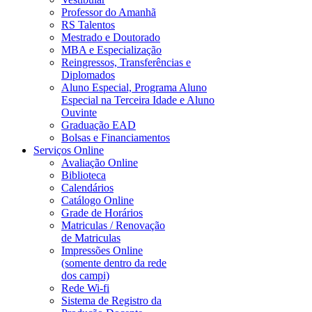
Professor do Amanhã
RS Talentos
Mestrado e Doutorado
MBA e Especialização
Reingressos, Transferências e
Diplomados
Aluno Especial, Programa Aluno
Especial na Terceira Idade e Aluno
Ouvinte
Graduação EAD
Bolsas e Financiamentos
Serviços Online
Avaliação Online
Biblioteca
Calendários
Catálogo Online
Grade de Horários
Matriculas / Renovação
de Matriculas
Impressões Online
(somente dentro da rede
dos campi)
Rede Wi-fi
Sistema de Registro da