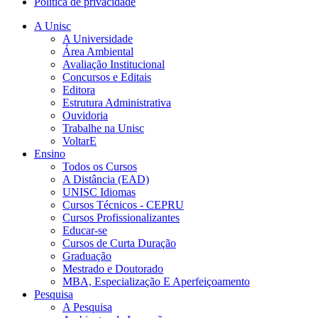
Política de privacidade
A Unisc
A Universidade
Área Ambiental
Avaliação Institucional
Concursos e Editais
Editora
Estrutura Administrativa
Ouvidoria
Trabalhe na Unisc
VoltarE
Ensino
Todos os Cursos
A Distância (EAD)
UNISC Idiomas
Cursos Técnicos - CEPRU
Cursos Profissionalizantes
Educar-se
Cursos de Curta Duração
Graduação
Mestrado e Doutorado
MBA, Especialização E Aperfeiçoamento
Pesquisa
A Pesquisa