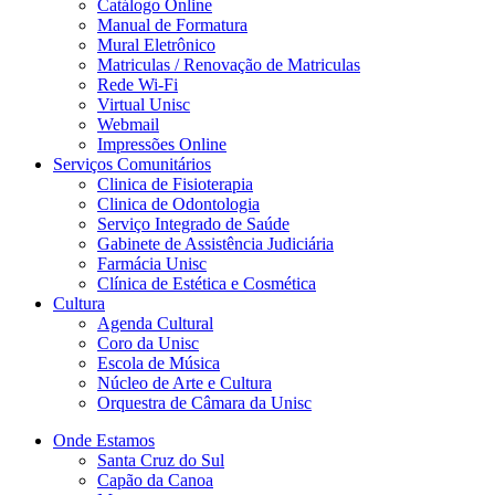
Catálogo Online
Manual de Formatura
Mural Eletrônico
Matriculas / Renovação de Matriculas
Rede Wi-Fi
Virtual Unisc
Webmail
Impressões Online
Serviços Comunitários
Clinica de Fisioterapia
Clinica de Odontologia
Serviço Integrado de Saúde
Gabinete de Assistência Judiciária
Farmácia Unisc
Clínica de Estética e Cosmética
Cultura
Agenda Cultural
Coro da Unisc
Escola de Música
Núcleo de Arte e Cultura
Orquestra de Câmara da Unisc
Onde Estamos
Santa Cruz do Sul
Capão da Canoa