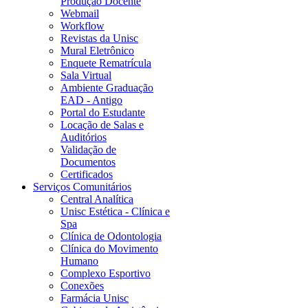
Produção Docente
Webmail
Workflow
Revistas da Unisc
Mural Eletrônico
Enquete Rematrícula
Sala Virtual
Ambiente Graduação
EAD - Antigo
Portal do Estudante
Locação de Salas e
Auditórios
Validação de
Documentos
Certificados
Serviços Comunitários
Central Analítica
Unisc Estética - Clínica e
Spa
Clínica de Odontologia
Clínica do Movimento
Humano
Complexo Esportivo
Conexões
Farmácia Unisc