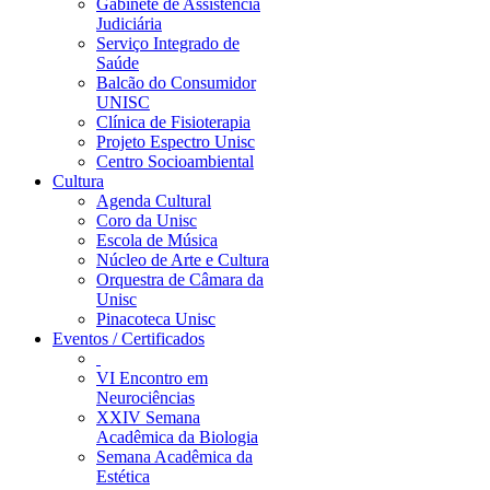
Gabinete de Assistência
Judiciária
Serviço Integrado de
Saúde
Balcão do Consumidor
UNISC
Clínica de Fisioterapia
Projeto Espectro Unisc
Centro Socioambiental
Cultura
Agenda Cultural
Coro da Unisc
Escola de Música
Núcleo de Arte e Cultura
Orquestra de Câmara da
Unisc
Pinacoteca Unisc
Eventos / Certificados
VI Encontro em
Neurociências
XXIV Semana
Acadêmica da Biologia
Semana Acadêmica da
Estética