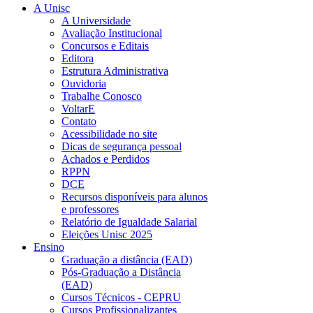
A Unisc
A Universidade
Avaliação Institucional
Concursos e Editais
Editora
Estrutura Administrativa
Ouvidoria
Trabalhe Conosco
VoltarE
Contato
Acessibilidade no site
Dicas de segurança pessoal
Achados e Perdidos
RPPN
DCE
Recursos disponíveis para alunos
e professores
Relatório de Igualdade Salarial
Eleições Unisc 2025
Ensino
Graduação a distância (EAD)
Pós-Graduação a Distância
(EAD)
Cursos Técnicos - CEPRU
Cursos Profissionalizantes