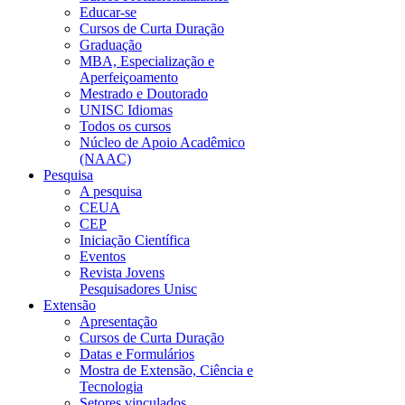
Educar-se
Cursos de Curta Duração
Graduação
MBA, Especialização e
Aperfeiçoamento
Mestrado e Doutorado
UNISC Idiomas
Todos os cursos
Núcleo de Apoio Acadêmico
(NAAC)
Pesquisa
A pesquisa
CEUA
CEP
Iniciação Científica
Eventos
Revista Jovens
Pesquisadores Unisc
Extensão
Apresentação
Cursos de Curta Duração
Datas e Formulários
Mostra de Extensão, Ciência e
Tecnologia
Setores vinculados