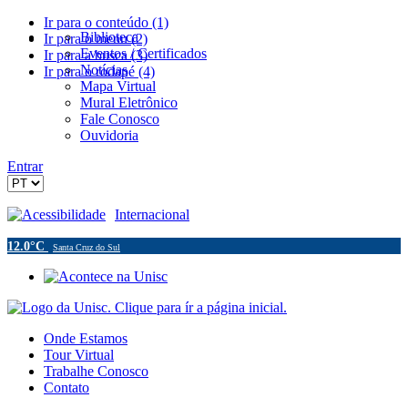
Ir para o conteúdo (1)
Biblioteca
Ir para o menu (2)
Eventos / Certificados
Ir para a busca (3)
Notícias
Ir para o rodapé (4)
Mapa Virtual
Mural Eletrônico
Fale Conosco
Ouvidoria
Entrar
Acessibilidade
Internacional
12.0°C
Santa Cruz do Sul
Onde Estamos
Tour Virtual
Trabalhe Conosco
Contato