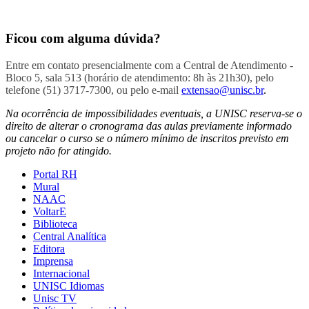
Ficou com alguma dúvida?
Entre em contato presencialmente com a Central de Atendimento -
Bloco 5, sala 513 (horário de atendimento: 8h às 21h30), pelo
telefone (51) 3717-7300, ou pelo e-mail
extensao@unisc.br
.
Na ocorrência de impossibilidades eventuais, a UNISC reserva-se o
direito de alterar o cronograma das aulas previamente informado
ou cancelar o curso se o número mínimo de inscritos previsto em
projeto não for atingido.
Portal RH
Mural
NAAC
VoltarE
Biblioteca
Central Analítica
Editora
Imprensa
Internacional
UNISC Idiomas
Unisc TV