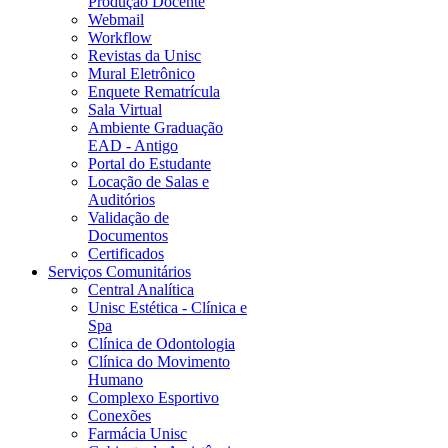
Produção Docente
Webmail
Workflow
Revistas da Unisc
Mural Eletrônico
Enquete Rematrícula
Sala Virtual
Ambiente Graduação
EAD - Antigo
Portal do Estudante
Locação de Salas e
Auditórios
Validação de
Documentos
Certificados
Serviços Comunitários
Central Analítica
Unisc Estética - Clínica e
Spa
Clínica de Odontologia
Clínica do Movimento
Humano
Complexo Esportivo
Conexões
Farmácia Unisc