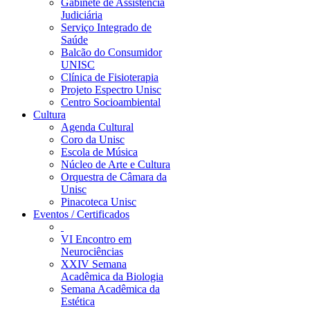
Gabinete de Assistência
Judiciária
Serviço Integrado de
Saúde
Balcão do Consumidor
UNISC
Clínica de Fisioterapia
Projeto Espectro Unisc
Centro Socioambiental
Cultura
Agenda Cultural
Coro da Unisc
Escola de Música
Núcleo de Arte e Cultura
Orquestra de Câmara da
Unisc
Pinacoteca Unisc
Eventos / Certificados
VI Encontro em
Neurociências
XXIV Semana
Acadêmica da Biologia
Semana Acadêmica da
Estética