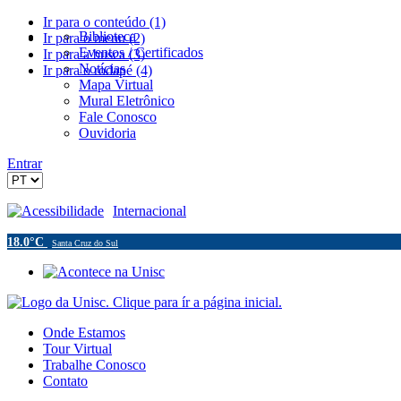
Ir para o conteúdo (1)
Biblioteca
Ir para o menu (2)
Eventos / Certificados
Ir para a busca (3)
Notícias
Ir para o rodapé (4)
Mapa Virtual
Mural Eletrônico
Fale Conosco
Ouvidoria
Entrar
Acessibilidade
Internacional
18.0°C
Santa Cruz do Sul
Onde Estamos
Tour Virtual
Trabalhe Conosco
Contato