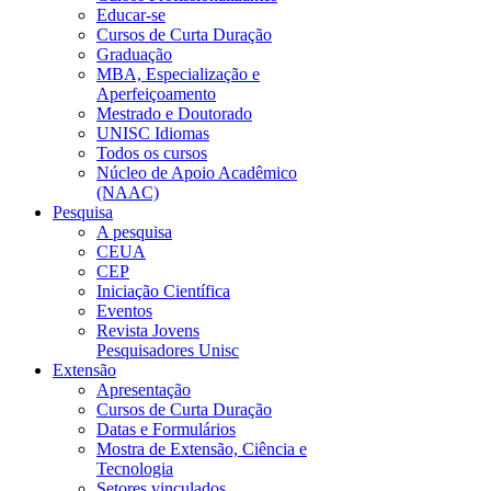
Educar-se
Cursos de Curta Duração
Graduação
MBA, Especialização e
Aperfeiçoamento
Mestrado e Doutorado
UNISC Idiomas
Todos os cursos
Núcleo de Apoio Acadêmico
(NAAC)
Pesquisa
A pesquisa
CEUA
CEP
Iniciação Científica
Eventos
Revista Jovens
Pesquisadores Unisc
Extensão
Apresentação
Cursos de Curta Duração
Datas e Formulários
Mostra de Extensão, Ciência e
Tecnologia
Setores vinculados