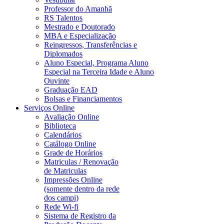
Professor do Amanhã
RS Talentos
Mestrado e Doutorado
MBA e Especialização
Reingressos, Transferências e
Diplomados
Aluno Especial, Programa Aluno
Especial na Terceira Idade e Aluno
Ouvinte
Graduação EAD
Bolsas e Financiamentos
Serviços Online
Avaliação Online
Biblioteca
Calendários
Catálogo Online
Grade de Horários
Matriculas / Renovação
de Matriculas
Impressões Online
(somente dentro da rede
dos campi)
Rede Wi-fi
Sistema de Registro da