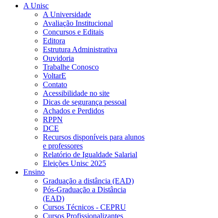
A Unisc
A Universidade
Avaliação Institucional
Concursos e Editais
Editora
Estrutura Administrativa
Ouvidoria
Trabalhe Conosco
VoltarE
Contato
Acessibilidade no site
Dicas de segurança pessoal
Achados e Perdidos
RPPN
DCE
Recursos disponíveis para alunos
e professores
Relatório de Igualdade Salarial
Eleições Unisc 2025
Ensino
Graduação a distância (EAD)
Pós-Graduação a Distância
(EAD)
Cursos Técnicos - CEPRU
Cursos Profissionalizantes