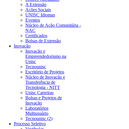
A Extensão
Ações Sociais
UNISC Idiomas
Eventos
Núcleo de Ação Comunitária -
NAC
Certificados
Bolsas de Extensão
Inovação
Inovação e
Empreendedorismo na
Unisc
Tecnounisc
Escritório de Projetos
Núcleo de Inovação e
Transferência de
Tecnologia - NITT
Unisc Carreiras
Bolsas e Projetos de
Inovação
Laboratórios
Multiusuário
Tecnounisc (2)
Processo Seletivo
Vestibular