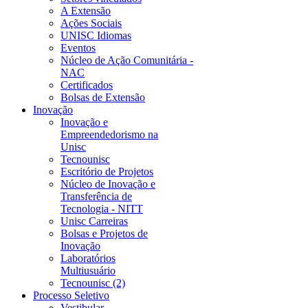
A Extensão
Ações Sociais
UNISC Idiomas
Eventos
Núcleo de Ação Comunitária -
NAC
Certificados
Bolsas de Extensão
Inovação
Inovação e
Empreendedorismo na
Unisc
Tecnounisc
Escritório de Projetos
Núcleo de Inovação e
Transferência de
Tecnologia - NITT
Unisc Carreiras
Bolsas e Projetos de
Inovação
Laboratórios
Multiusuário
Tecnounisc (2)
Processo Seletivo
Vestibular