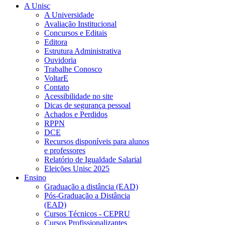
A Unisc
A Universidade
Avaliação Institucional
Concursos e Editais
Editora
Estrutura Administrativa
Ouvidoria
Trabalhe Conosco
VoltarE
Contato
Acessibilidade no site
Dicas de segurança pessoal
Achados e Perdidos
RPPN
DCE
Recursos disponíveis para alunos
e professores
Relatório de Igualdade Salarial
Eleições Unisc 2025
Ensino
Graduação a distância (EAD)
Pós-Graduação a Distância
(EAD)
Cursos Técnicos - CEPRU
Cursos Profissionalizantes