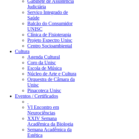
Gabinete de Assistência
Judiciária
Serviço Integrado de
Saúde
Balcão do Consumidor
UNISC
Clínica de Fisioterapia
Projeto Espectro Unisc
Centro Socioambiental
Cultura
Agenda Cultural
Coro da Unisc
Escola de Música
Núcleo de Arte e Cultura
Orquestra de Câmara da
Unisc
Pinacoteca Unisc
Eventos / Certificados
VI Encontro em
Neurociências
XXIV Semana
Acadêmica da Biologia
Semana Acadêmica da
Estética