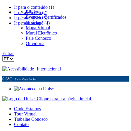
Ir para o conteúdo (1)
Biblioteca
Ir para o menu (2)
Eventos / Certificados
Ir para a busca (3)
Notícias
Ir para o rodapé (4)
Mapa Virtual
Mural Eletrônico
Fale Conosco
Ouvidoria
Entrar
Acessibilidade
Internacional
6.6°C
Santa Cruz do Sul
Onde Estamos
Tour Virtual
Trabalhe Conosco
Contato