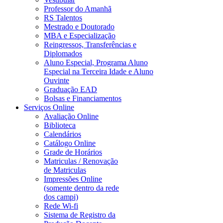
Professor do Amanhã
RS Talentos
Mestrado e Doutorado
MBA e Especialização
Reingressos, Transferências e
Diplomados
Aluno Especial, Programa Aluno
Especial na Terceira Idade e Aluno
Ouvinte
Graduação EAD
Bolsas e Financiamentos
Serviços Online
Avaliação Online
Biblioteca
Calendários
Catálogo Online
Grade de Horários
Matriculas / Renovação
de Matriculas
Impressões Online
(somente dentro da rede
dos campi)
Rede Wi-fi
Sistema de Registro da