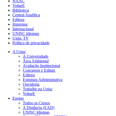
NAAC
VoltarE
Biblioteca
Central Analítica
Editora
Imprensa
Internacional
UNISC Idiomas
Unisc TV
Política de privacidade
A Unisc
A Universidade
Área Ambiental
Avaliação Institucional
Concursos e Editais
Editora
Estrutura Administrativa
Ouvidoria
Trabalhe na Unisc
VoltarE
Ensino
Todos os Cursos
A Distância (EAD)
UNISC Idiomas