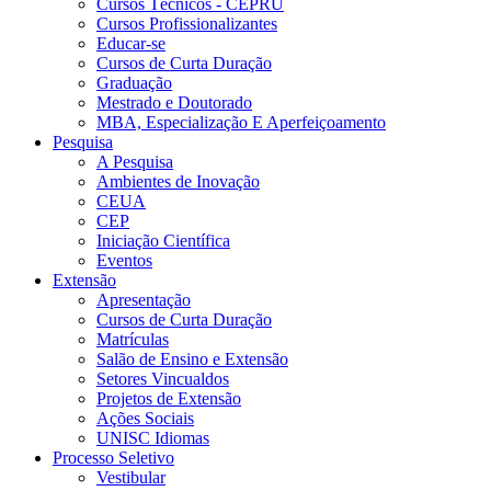
Cursos Técnicos - CEPRU
Cursos Profissionalizantes
Educar-se
Cursos de Curta Duração
Graduação
Mestrado e Doutorado
MBA, Especialização E Aperfeiçoamento
Pesquisa
A Pesquisa
Ambientes de Inovação
CEUA
CEP
Iniciação Científica
Eventos
Extensão
Apresentação
Cursos de Curta Duração
Matrículas
Salão de Ensino e Extensão
Setores Vincualdos
Projetos de Extensão
Ações Sociais
UNISC Idiomas
Processo Seletivo
Vestibular