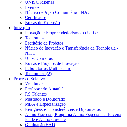
UNISC Idiomas
Eventos
Núcleo de Ação Comunitária - NAC
Certificados
Bolsas de Extensão
Inovação
Inovação e Empreendedorismo na Unisc
Tecnounisc
Escritório de Projetos
Núcleo de Inovação e Transferência de Tecnologia -
NITT
Unisc Carreiras
Bolsas e Projetos de Inovação
Laboratórios Multiusuário
Tecnounisc (2)
Processo Seletivo
Vestibular
Professor do Amanhã
RS Talentos
Mestrado e Doutorado
MBA e Especialização
Reingressos, Transferências e Diplomados
Aluno Especial, Programa Aluno Especial na Terceira
Idade e Aluno Ouvinte
Graduação EAD