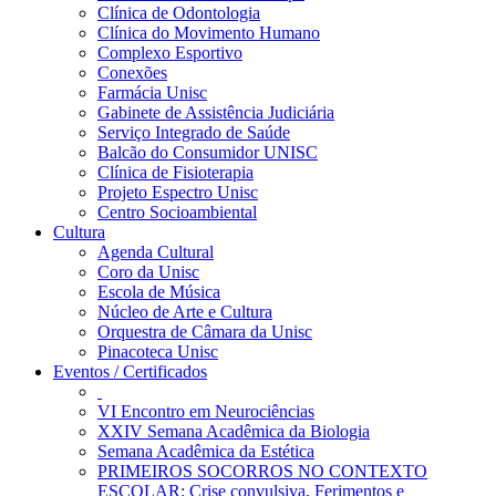
Clínica de Odontologia
Clínica do Movimento Humano
Complexo Esportivo
Conexões
Farmácia Unisc
Gabinete de Assistência Judiciária
Serviço Integrado de Saúde
Balcão do Consumidor UNISC
Clínica de Fisioterapia
Projeto Espectro Unisc
Centro Socioambiental
Cultura
Agenda Cultural
Coro da Unisc
Escola de Música
Núcleo de Arte e Cultura
Orquestra de Câmara da Unisc
Pinacoteca Unisc
Eventos / Certificados
VI Encontro em Neurociências
XXIV Semana Acadêmica da Biologia
Semana Acadêmica da Estética
PRIMEIROS SOCORROS NO CONTEXTO
ESCOLAR: Crise convulsiva, Ferimentos e