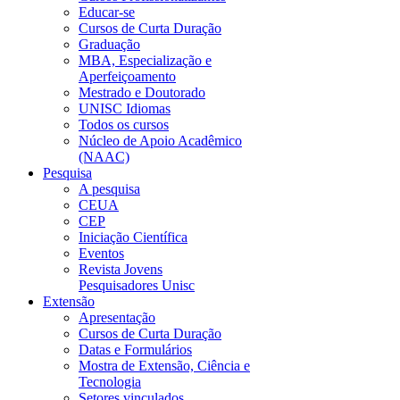
Educar-se
Cursos de Curta Duração
Graduação
MBA, Especialização e
Aperfeiçoamento
Mestrado e Doutorado
UNISC Idiomas
Todos os cursos
Núcleo de Apoio Acadêmico
(NAAC)
Pesquisa
A pesquisa
CEUA
CEP
Iniciação Científica
Eventos
Revista Jovens
Pesquisadores Unisc
Extensão
Apresentação
Cursos de Curta Duração
Datas e Formulários
Mostra de Extensão, Ciência e
Tecnologia
Setores vinculados