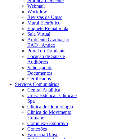
Produção Docente
Webmail
Workflow
Revistas da Unisc
Mural Eletrônico
Enquete Rematrícula
Sala Virtual
Ambiente Graduação
EAD - Antigo
Portal do Estudante
Locação de Salas e
Auditórios
Validação de
Documentos
Certificados
Serviços Comunitários
Central Analítica
Unisc Estética - Clínica e
Spa
Clínica de Odontologia
Clínica do Movimento
Humano
Complexo Esportivo
Conexões
Farmácia Unisc