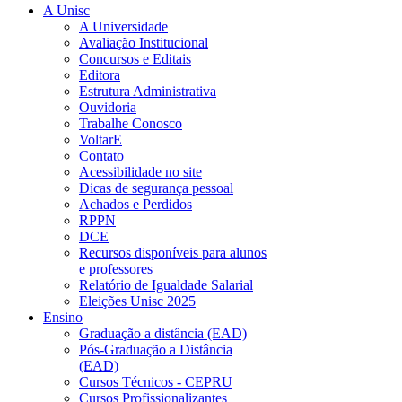
A Unisc
A Universidade
Avaliação Institucional
Concursos e Editais
Editora
Estrutura Administrativa
Ouvidoria
Trabalhe Conosco
VoltarE
Contato
Acessibilidade no site
Dicas de segurança pessoal
Achados e Perdidos
RPPN
DCE
Recursos disponíveis para alunos
e professores
Relatório de Igualdade Salarial
Eleições Unisc 2025
Ensino
Graduação a distância (EAD)
Pós-Graduação a Distância
(EAD)
Cursos Técnicos - CEPRU
Cursos Profissionalizantes