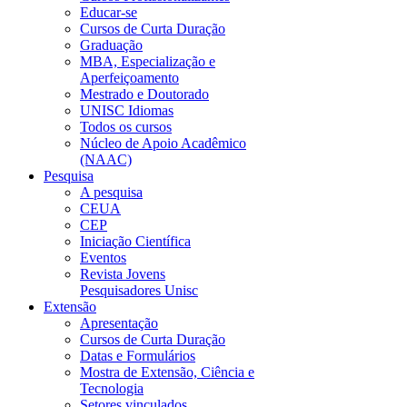
Educar-se
Cursos de Curta Duração
Graduação
MBA, Especialização e
Aperfeiçoamento
Mestrado e Doutorado
UNISC Idiomas
Todos os cursos
Núcleo de Apoio Acadêmico
(NAAC)
Pesquisa
A pesquisa
CEUA
CEP
Iniciação Científica
Eventos
Revista Jovens
Pesquisadores Unisc
Extensão
Apresentação
Cursos de Curta Duração
Datas e Formulários
Mostra de Extensão, Ciência e
Tecnologia
Setores vinculados