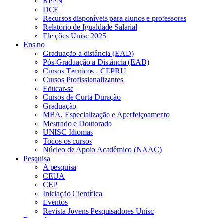
RPPN
DCE
Recursos disponíveis para alunos e professores
Relatório de Igualdade Salarial
Eleições Unisc 2025
Ensino
Graduação a distância (EAD)
Pós-Graduação a Distância (EAD)
Cursos Técnicos - CEPRU
Cursos Profissionalizantes
Educar-se
Cursos de Curta Duração
Graduação
MBA, Especialização e Aperfeiçoamento
Mestrado e Doutorado
UNISC Idiomas
Todos os cursos
Núcleo de Apoio Acadêmico (NAAC)
Pesquisa
A pesquisa
CEUA
CEP
Iniciação Científica
Eventos
Revista Jovens Pesquisadores Unisc