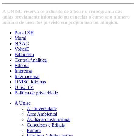
A UNISC reserva-se o direito de alterar o cronograma das
aulas previamente informado ou cancelar o curso se o número
mínimo de inscritos previsto em projeto não for atingido.
Portal RH
Mural
NAAC
VoltarE
Biblioteca
Central Analítica
Editora
Imprensa
Internacional
UNISC Idiomas
Unisc TV
Política de privacidade
A Unisc
A Universidade
Área Ambiental
Avaliação Institucional
Concursos e Editais
Editora
Estrutura Administrativa