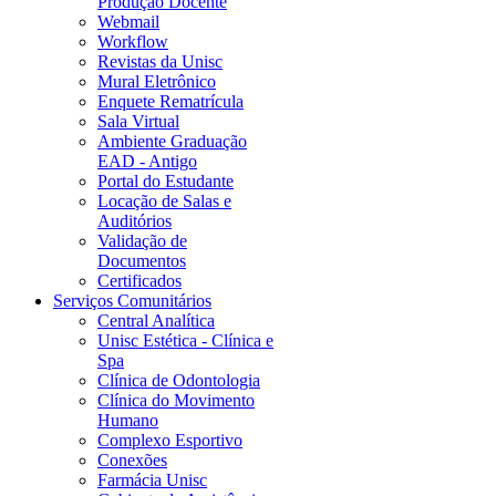
Produção Docente
Webmail
Workflow
Revistas da Unisc
Mural Eletrônico
Enquete Rematrícula
Sala Virtual
Ambiente Graduação
EAD - Antigo
Portal do Estudante
Locação de Salas e
Auditórios
Validação de
Documentos
Certificados
Serviços Comunitários
Central Analítica
Unisc Estética - Clínica e
Spa
Clínica de Odontologia
Clínica do Movimento
Humano
Complexo Esportivo
Conexões
Farmácia Unisc