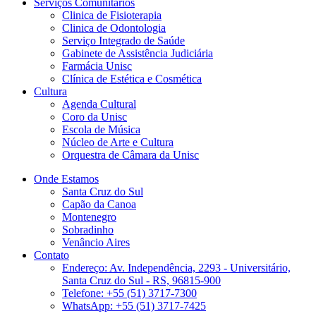
Serviços Comunitários
Clinica de Fisioterapia
Clinica de Odontologia
Serviço Integrado de Saúde
Gabinete de Assistência Judiciária
Farmácia Unisc
Clínica de Estética e Cosmética
Cultura
Agenda Cultural
Coro da Unisc
Escola de Música
Núcleo de Arte e Cultura
Orquestra de Câmara da Unisc
Onde Estamos
Santa Cruz do Sul
Capão da Canoa
Montenegro
Sobradinho
Venâncio Aires
Contato
Endereço: Av. Independência, 2293 - Universitário,
Santa Cruz do Sul - RS, 96815-900
Telefone: +55 (51) 3717-7300
WhatsApp: +55 (51) 3717-7425