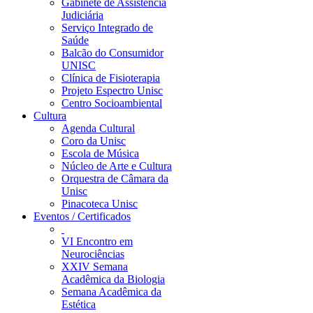
Gabinete de Assistência
Judiciária
Serviço Integrado de
Saúde
Balcão do Consumidor
UNISC
Clínica de Fisioterapia
Projeto Espectro Unisc
Centro Socioambiental
Cultura
Agenda Cultural
Coro da Unisc
Escola de Música
Núcleo de Arte e Cultura
Orquestra de Câmara da
Unisc
Pinacoteca Unisc
Eventos / Certificados
VI Encontro em
Neurociências
XXIV Semana
Acadêmica da Biologia
Semana Acadêmica da
Estética