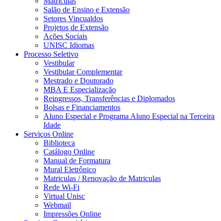
Matrículas
Salão de Ensino e Extensão
Setores Vincualdos
Projetos de Extensão
Ações Sociais
UNISC Idiomas
Processo Seletivo
Vestibular
Vestibular Complementar
Mestrado e Doutorado
MBA E Especialização
Reingressos, Transferências e Diplomados
Bolsas e Financiamentos
Aluno Especial e Programa Aluno Especial na Terceira
Idade
Serviços Online
Biblioteca
Catálogo Online
Manual de Formatura
Mural Eletrônico
Matriculas / Renovação de Matriculas
Rede Wi-Fi
Virtual Unisc
Webmail
Impressões Online