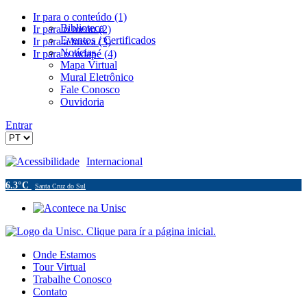
Ir para o conteúdo (1)
Biblioteca
Ir para o menu (2)
Eventos / Certificados
Ir para a busca (3)
Notícias
Ir para o rodapé (4)
Mapa Virtual
Mural Eletrônico
Fale Conosco
Ouvidoria
Entrar
Acessibilidade
Internacional
6.3°C
Santa Cruz do Sul
Onde Estamos
Tour Virtual
Trabalhe Conosco
Contato