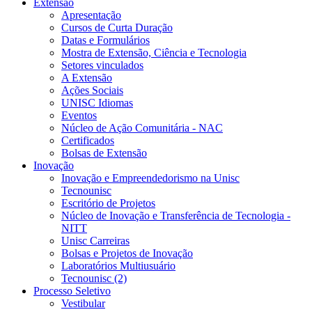
Extensão
Apresentação
Cursos de Curta Duração
Datas e Formulários
Mostra de Extensão, Ciência e Tecnologia
Setores vinculados
A Extensão
Ações Sociais
UNISC Idiomas
Eventos
Núcleo de Ação Comunitária - NAC
Certificados
Bolsas de Extensão
Inovação
Inovação e Empreendedorismo na Unisc
Tecnounisc
Escritório de Projetos
Núcleo de Inovação e Transferência de Tecnologia -
NITT
Unisc Carreiras
Bolsas e Projetos de Inovação
Laboratórios Multiusuário
Tecnounisc (2)
Processo Seletivo
Vestibular