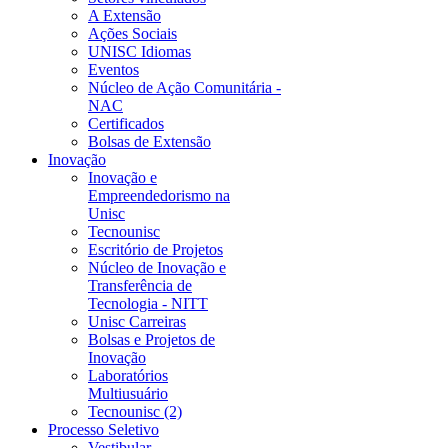
A Extensão
Ações Sociais
UNISC Idiomas
Eventos
Núcleo de Ação Comunitária -
NAC
Certificados
Bolsas de Extensão
Inovação
Inovação e
Empreendedorismo na
Unisc
Tecnounisc
Escritório de Projetos
Núcleo de Inovação e
Transferência de
Tecnologia - NITT
Unisc Carreiras
Bolsas e Projetos de
Inovação
Laboratórios
Multiusuário
Tecnounisc (2)
Processo Seletivo
Vestibular