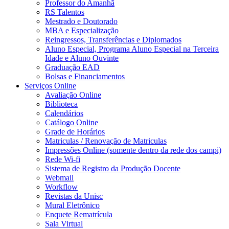
Professor do Amanhã
RS Talentos
Mestrado e Doutorado
MBA e Especialização
Reingressos, Transferências e Diplomados
Aluno Especial, Programa Aluno Especial na Terceira
Idade e Aluno Ouvinte
Graduação EAD
Bolsas e Financiamentos
Serviços Online
Avaliação Online
Biblioteca
Calendários
Catálogo Online
Grade de Horários
Matriculas / Renovação de Matriculas
Impressões Online (somente dentro da rede dos campi)
Rede Wi-fi
Sistema de Registro da Produção Docente
Webmail
Workflow
Revistas da Unisc
Mural Eletrônico
Enquete Rematrícula
Sala Virtual