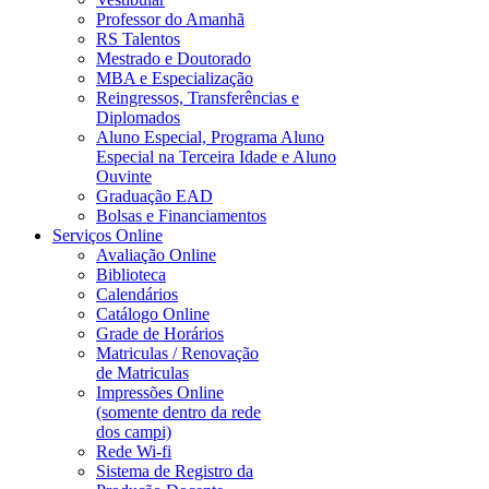
Professor do Amanhã
RS Talentos
Mestrado e Doutorado
MBA e Especialização
Reingressos, Transferências e
Diplomados
Aluno Especial, Programa Aluno
Especial na Terceira Idade e Aluno
Ouvinte
Graduação EAD
Bolsas e Financiamentos
Serviços Online
Avaliação Online
Biblioteca
Calendários
Catálogo Online
Grade de Horários
Matriculas / Renovação
de Matriculas
Impressões Online
(somente dentro da rede
dos campi)
Rede Wi-fi
Sistema de Registro da