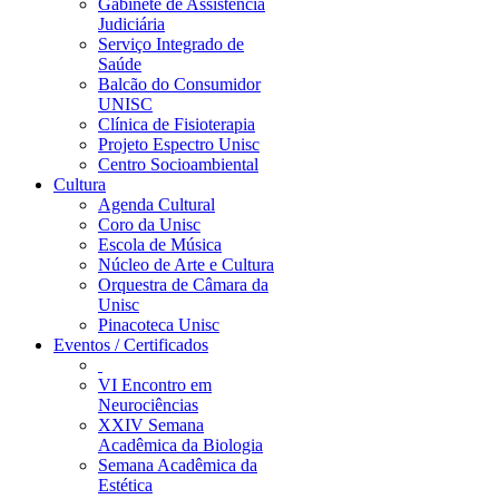
Gabinete de Assistência
Judiciária
Serviço Integrado de
Saúde
Balcão do Consumidor
UNISC
Clínica de Fisioterapia
Projeto Espectro Unisc
Centro Socioambiental
Cultura
Agenda Cultural
Coro da Unisc
Escola de Música
Núcleo de Arte e Cultura
Orquestra de Câmara da
Unisc
Pinacoteca Unisc
Eventos / Certificados
VI Encontro em
Neurociências
XXIV Semana
Acadêmica da Biologia
Semana Acadêmica da
Estética