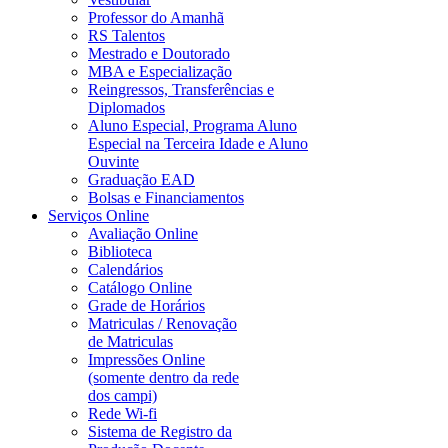
Professor do Amanhã
RS Talentos
Mestrado e Doutorado
MBA e Especialização
Reingressos, Transferências e
Diplomados
Aluno Especial, Programa Aluno
Especial na Terceira Idade e Aluno
Ouvinte
Graduação EAD
Bolsas e Financiamentos
Serviços Online
Avaliação Online
Biblioteca
Calendários
Catálogo Online
Grade de Horários
Matriculas / Renovação
de Matriculas
Impressões Online
(somente dentro da rede
dos campi)
Rede Wi-fi
Sistema de Registro da