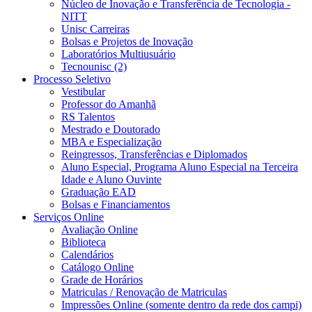
Núcleo de Inovação e Transferência de Tecnologia -
NITT
Unisc Carreiras
Bolsas e Projetos de Inovação
Laboratórios Multiusuário
Tecnounisc (2)
Processo Seletivo
Vestibular
Professor do Amanhã
RS Talentos
Mestrado e Doutorado
MBA e Especialização
Reingressos, Transferências e Diplomados
Aluno Especial, Programa Aluno Especial na Terceira
Idade e Aluno Ouvinte
Graduação EAD
Bolsas e Financiamentos
Serviços Online
Avaliação Online
Biblioteca
Calendários
Catálogo Online
Grade de Horários
Matriculas / Renovação de Matriculas
Impressões Online (somente dentro da rede dos campi)