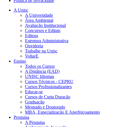
Política de privacidade
A Unisc
A Universidade
Área Ambiental
Avaliação Institucional
Concursos e Editais
Editora
Estrutura Administrativa
Ouvidoria
Trabalhe na Unisc
VoltarE
Ensino
Todos os Cursos
A Distância (EAD)
UNISC Idiomas
Cursos Técnicos - CEPRU
Cursos Profissionalizantes
Educar-se
Cursos de Curta Duração
Graduação
Mestrado e Doutorado
MBA, Especialização E Aperfeiçoamento
Pesquisa
A Pesquisa