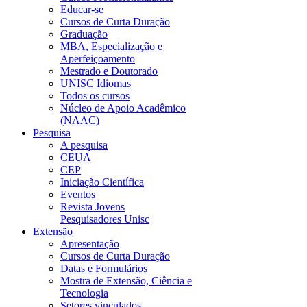
Educar-se
Cursos de Curta Duração
Graduação
MBA, Especialização e
Aperfeiçoamento
Mestrado e Doutorado
UNISC Idiomas
Todos os cursos
Núcleo de Apoio Acadêmico
(NAAC)
Pesquisa
A pesquisa
CEUA
CEP
Iniciação Científica
Eventos
Revista Jovens
Pesquisadores Unisc
Extensão
Apresentação
Cursos de Curta Duração
Datas e Formulários
Mostra de Extensão, Ciência e
Tecnologia
Setores vinculados