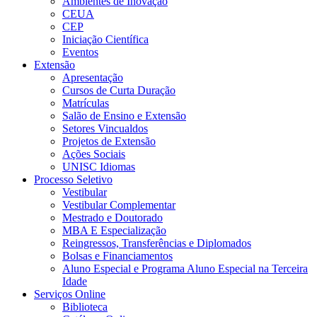
Ambientes de Inovação
CEUA
CEP
Iniciação Científica
Eventos
Extensão
Apresentação
Cursos de Curta Duração
Matrículas
Salão de Ensino e Extensão
Setores Vincualdos
Projetos de Extensão
Ações Sociais
UNISC Idiomas
Processo Seletivo
Vestibular
Vestibular Complementar
Mestrado e Doutorado
MBA E Especialização
Reingressos, Transferências e Diplomados
Bolsas e Financiamentos
Aluno Especial e Programa Aluno Especial na Terceira
Idade
Serviços Online
Biblioteca