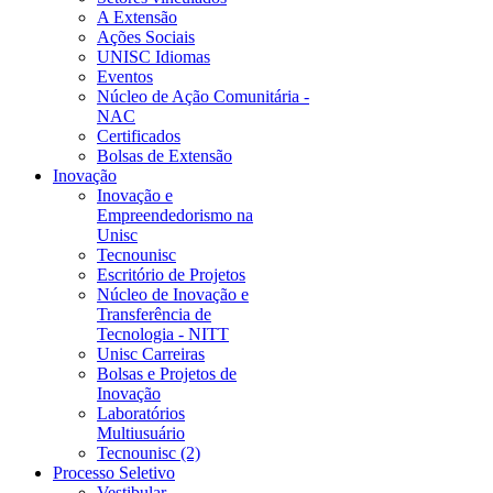
A Extensão
Ações Sociais
UNISC Idiomas
Eventos
Núcleo de Ação Comunitária -
NAC
Certificados
Bolsas de Extensão
Inovação
Inovação e
Empreendedorismo na
Unisc
Tecnounisc
Escritório de Projetos
Núcleo de Inovação e
Transferência de
Tecnologia - NITT
Unisc Carreiras
Bolsas e Projetos de
Inovação
Laboratórios
Multiusuário
Tecnounisc (2)
Processo Seletivo
Vestibular