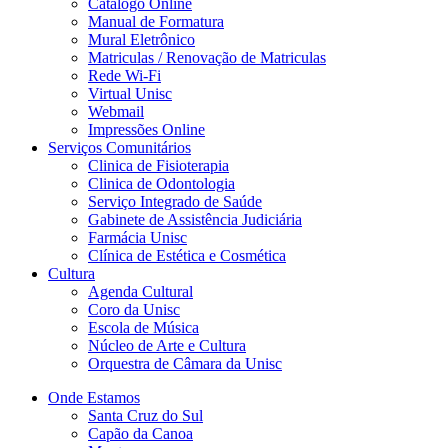
Catálogo Online
Manual de Formatura
Mural Eletrônico
Matriculas / Renovação de Matriculas
Rede Wi-Fi
Virtual Unisc
Webmail
Impressões Online
Serviços Comunitários
Clinica de Fisioterapia
Clinica de Odontologia
Serviço Integrado de Saúde
Gabinete de Assistência Judiciária
Farmácia Unisc
Clínica de Estética e Cosmética
Cultura
Agenda Cultural
Coro da Unisc
Escola de Música
Núcleo de Arte e Cultura
Orquestra de Câmara da Unisc
Onde Estamos
Santa Cruz do Sul
Capão da Canoa