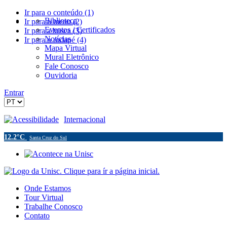
Ir para o conteúdo (1)
Biblioteca
Ir para o menu (2)
Eventos / Certificados
Ir para a busca (3)
Notícias
Ir para o rodapé (4)
Mapa Virtual
Mural Eletrônico
Fale Conosco
Ouvidoria
Entrar
Acessibilidade
Internacional
12.2°C
Santa Cruz do Sul
Onde Estamos
Tour Virtual
Trabalhe Conosco
Contato