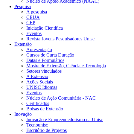
Núcleo de Apoio Acadêmico (NAAC)
Pesquisa
A pesquisa
CEUA
CEP
Iniciação Científica
Eventos
Revista Jovens Pesquisadores Unisc
Extensão
Apresentação
Cursos de Curta Duração
Datas e Formulários
Mostra de Extensão, Ciência e Tecnologia
Setores vinculados
A Extensão
Ações Sociais
UNISC Idiomas
Eventos
Núcleo de Ação Comunitária - NAC
Certificados
Bolsas de Extensão
Inovação
Inovação e Empreendedorismo na Unisc
Tecnounisc
Escritório de Projetos