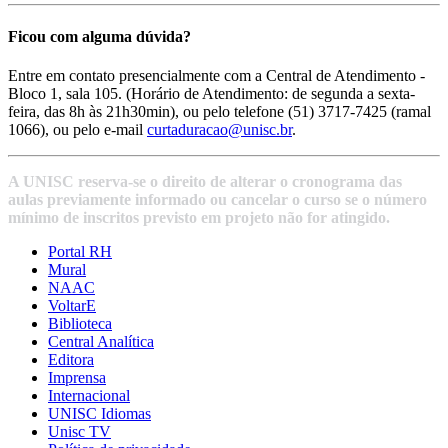
Ficou com alguma dúvida?
Entre em contato presencialmente com a Central de Atendimento -
Bloco 1, sala 105. (Horário de Atendimento: de segunda a sexta-
feira, das 8h às 21h30min), ou pelo telefone (51) 3717-7425 (ramal
1066), ou pelo e-mail
curtaduracao@unisc.br
.
A UNISC reserva-se o direito de alterar o cronograma das
aulas previamente informado ou cancelar o curso se o número
mínimo de inscritos previsto em projeto não for atingido.
Portal RH
Mural
NAAC
VoltarE
Biblioteca
Central Analítica
Editora
Imprensa
Internacional
UNISC Idiomas
Unisc TV