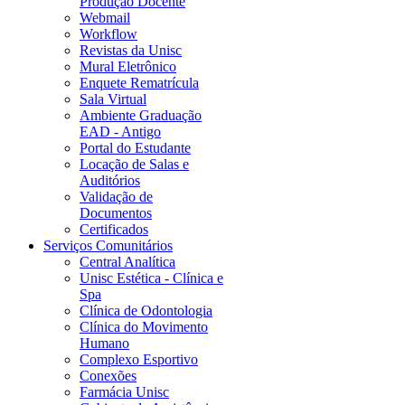
Produção Docente
Webmail
Workflow
Revistas da Unisc
Mural Eletrônico
Enquete Rematrícula
Sala Virtual
Ambiente Graduação
EAD - Antigo
Portal do Estudante
Locação de Salas e
Auditórios
Validação de
Documentos
Certificados
Serviços Comunitários
Central Analítica
Unisc Estética - Clínica e
Spa
Clínica de Odontologia
Clínica do Movimento
Humano
Complexo Esportivo
Conexões
Farmácia Unisc