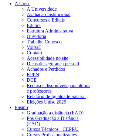
A Unisc
A Universidade
Avaliação Institucional
Concursos e Editais
Editora
Estrutura Administrativa
Ouvidoria
Trabalhe Conosco
VoltarE
Contato
Acessibilidade no site
Dicas de segurança pessoal
Achados e Perdidos
RPPN
DCE
Recursos disponíveis para alunos
e professores
Relatório de Igualdade Salarial
Eleições Unisc 2025
Ensino
Graduação a distância (EAD)
Pós-Graduação a Distância
(EAD)
Cursos Técnicos - CEPRU
Cursos Profissionalizantes