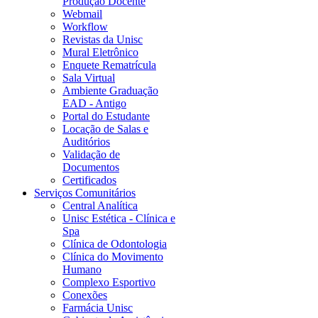
Produção Docente
Webmail
Workflow
Revistas da Unisc
Mural Eletrônico
Enquete Rematrícula
Sala Virtual
Ambiente Graduação
EAD - Antigo
Portal do Estudante
Locação de Salas e
Auditórios
Validação de
Documentos
Certificados
Serviços Comunitários
Central Analítica
Unisc Estética - Clínica e
Spa
Clínica de Odontologia
Clínica do Movimento
Humano
Complexo Esportivo
Conexões
Farmácia Unisc