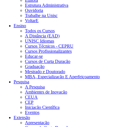
Editora
Estrutura Administrativa
Ouvidoria
Trabalhe na Unisc
VoltarE
Ensino
Todos os Cursos
A Distância (EAD)
UNISC Idiomas
Cursos Técnicos - CEPRU
Cursos Profissionalizantes
Educar-se
Cursos de Curta Duração
Graduação
Mestrado e Doutorado
MBA, Especialização E Aperfeiçoamento
Pesquisa
A Pesquisa
Ambientes de Inovação
CEUA
CEP
Iniciação Científica
Eventos
Extensão
Apresentação