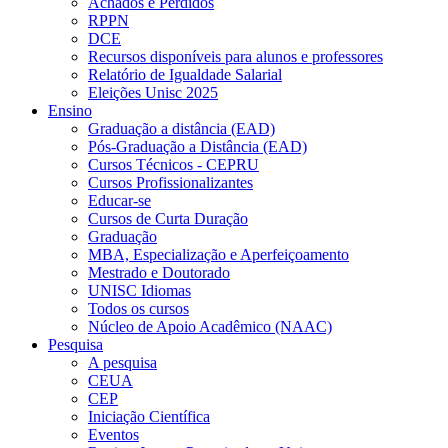
Achados e Perdidos
RPPN
DCE
Recursos disponíveis para alunos e professores
Relatório de Igualdade Salarial
Eleições Unisc 2025
Ensino
Graduação a distância (EAD)
Pós-Graduação a Distância (EAD)
Cursos Técnicos - CEPRU
Cursos Profissionalizantes
Educar-se
Cursos de Curta Duração
Graduação
MBA, Especialização e Aperfeiçoamento
Mestrado e Doutorado
UNISC Idiomas
Todos os cursos
Núcleo de Apoio Acadêmico (NAAC)
Pesquisa
A pesquisa
CEUA
CEP
Iniciação Científica
Eventos