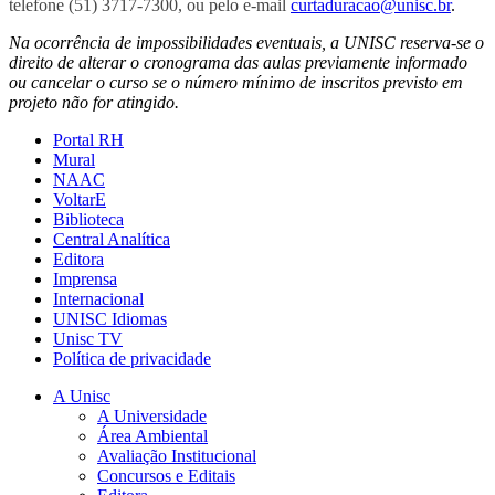
telefone (51) 3717-7300, ou pelo e-mail
curtaduracao@unisc.br
.
Na ocorrência de impossibilidades eventuais, a UNISC reserva-se o
direito de alterar o cronograma das aulas previamente informado
ou cancelar o curso se o número mínimo de inscritos previsto em
projeto não for atingido.
Portal RH
Mural
NAAC
VoltarE
Biblioteca
Central Analítica
Editora
Imprensa
Internacional
UNISC Idiomas
Unisc TV
Política de privacidade
A Unisc
A Universidade
Área Ambiental
Avaliação Institucional
Concursos e Editais