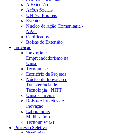
A Extensão
Ações Sociais
UNISC Idiomas
Eventos
Núcleo de Ação Comunitária -
NAC
Certificados
Bolsas de Extensão
Inovação
Inovação e
Empreendedorismo na
Unisc
Tecnounisc
Escritório de Projetos
Núcleo de Inovação e
Transferência de
Tecnologia - NITT
Unisc Carreiras
Bolsas e Projetos de
Inovação
Laboratórios
Multiusuário
Tecnounisc (2)
Processo Seletivo
Vestibular