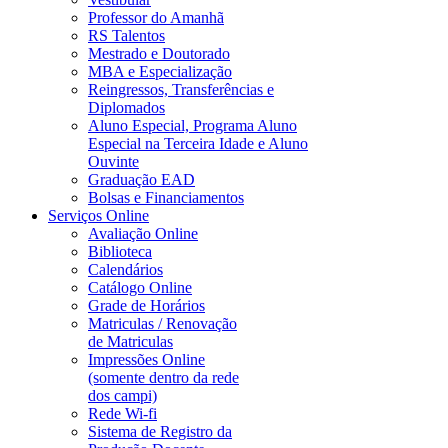
Professor do Amanhã
RS Talentos
Mestrado e Doutorado
MBA e Especialização
Reingressos, Transferências e
Diplomados
Aluno Especial, Programa Aluno
Especial na Terceira Idade e Aluno
Ouvinte
Graduação EAD
Bolsas e Financiamentos
Serviços Online
Avaliação Online
Biblioteca
Calendários
Catálogo Online
Grade de Horários
Matriculas / Renovação
de Matriculas
Impressões Online
(somente dentro da rede
dos campi)
Rede Wi-fi
Sistema de Registro da