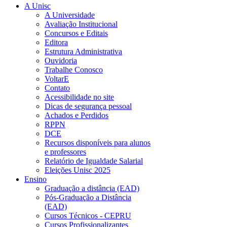
A Unisc
A Universidade
Avaliação Institucional
Concursos e Editais
Editora
Estrutura Administrativa
Ouvidoria
Trabalhe Conosco
VoltarE
Contato
Acessibilidade no site
Dicas de segurança pessoal
Achados e Perdidos
RPPN
DCE
Recursos disponíveis para alunos
e professores
Relatório de Igualdade Salarial
Eleições Unisc 2025
Ensino
Graduação a distância (EAD)
Pós-Graduação a Distância
(EAD)
Cursos Técnicos - CEPRU
Cursos Profissionalizantes