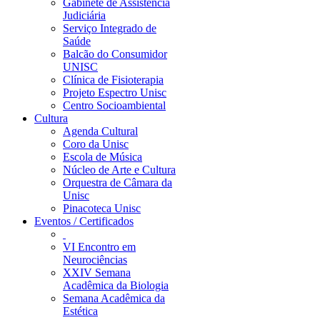
Gabinete de Assistência
Judiciária
Serviço Integrado de
Saúde
Balcão do Consumidor
UNISC
Clínica de Fisioterapia
Projeto Espectro Unisc
Centro Socioambiental
Cultura
Agenda Cultural
Coro da Unisc
Escola de Música
Núcleo de Arte e Cultura
Orquestra de Câmara da
Unisc
Pinacoteca Unisc
Eventos / Certificados
VI Encontro em
Neurociências
XXIV Semana
Acadêmica da Biologia
Semana Acadêmica da
Estética