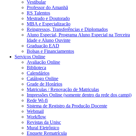
Vestibular
Professor do Amanhã
RS Talentos
Mestrado e Doutorado
MBA e Especialização
Reingressos, Transferências e Diplomados
Aluno Especial, Programa Aluno Especial na Terceira
Idade e Aluno Ouvinte
Graduação EAD
Bolsas e Financiamentos
Serviços Online
Avaliação Online
Biblioteca
Calendários
Catálogo Online
Grade de Horários
Matriculas / Renovação de Matriculas
Impressões Online (somente dentro da rede dos campi)
Rede Wi-fi
Sistema de Registro da Produção Docente
Webmail
Workflow
Revistas da Unisc
Mural Eletrônico
Enquete Rematrícula