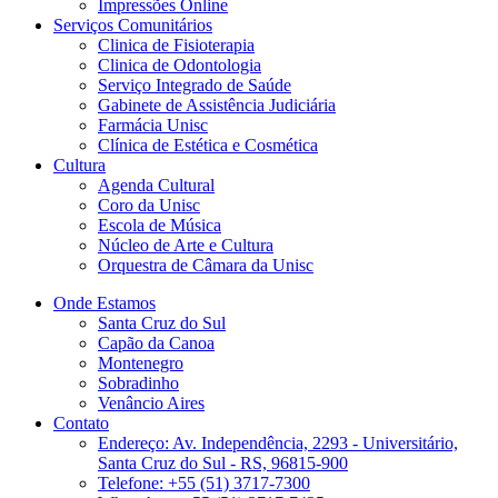
Impressões Online
Serviços Comunitários
Clinica de Fisioterapia
Clinica de Odontologia
Serviço Integrado de Saúde
Gabinete de Assistência Judiciária
Farmácia Unisc
Clínica de Estética e Cosmética
Cultura
Agenda Cultural
Coro da Unisc
Escola de Música
Núcleo de Arte e Cultura
Orquestra de Câmara da Unisc
Onde Estamos
Santa Cruz do Sul
Capão da Canoa
Montenegro
Sobradinho
Venâncio Aires
Contato
Endereço: Av. Independência, 2293 - Universitário,
Santa Cruz do Sul - RS, 96815-900
Telefone: +55 (51) 3717-7300