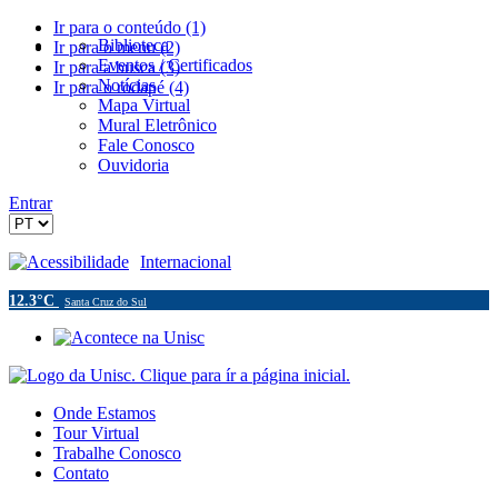
Ir para o conteúdo (1)
Biblioteca
Ir para o menu (2)
Eventos / Certificados
Ir para a busca (3)
Notícias
Ir para o rodapé (4)
Mapa Virtual
Mural Eletrônico
Fale Conosco
Ouvidoria
Entrar
Acessibilidade
Internacional
12.3°C
Santa Cruz do Sul
Onde Estamos
Tour Virtual
Trabalhe Conosco
Contato