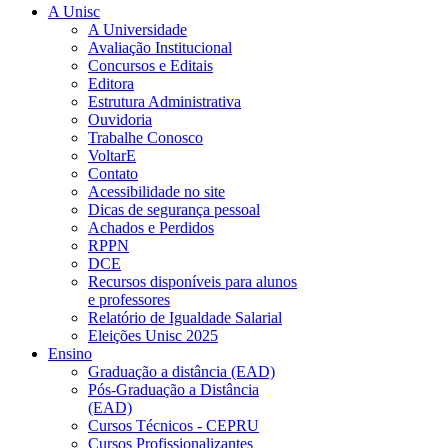
A Unisc
A Universidade
Avaliação Institucional
Concursos e Editais
Editora
Estrutura Administrativa
Ouvidoria
Trabalhe Conosco
VoltarE
Contato
Acessibilidade no site
Dicas de segurança pessoal
Achados e Perdidos
RPPN
DCE
Recursos disponíveis para alunos
e professores
Relatório de Igualdade Salarial
Eleições Unisc 2025
Ensino
Graduação a distância (EAD)
Pós-Graduação a Distância
(EAD)
Cursos Técnicos - CEPRU
Cursos Profissionalizantes