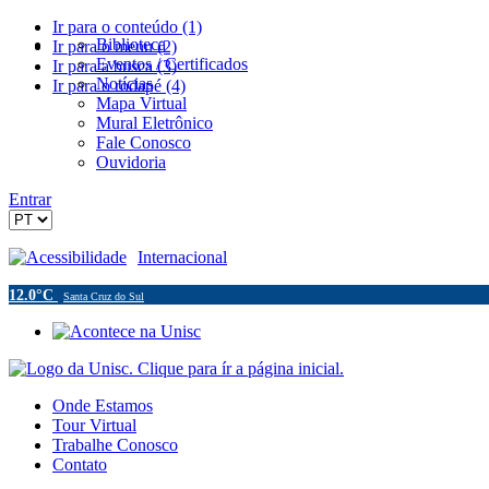
Ir para o conteúdo (1)
Biblioteca
Ir para o menu (2)
Eventos / Certificados
Ir para a busca (3)
Notícias
Ir para o rodapé (4)
Mapa Virtual
Mural Eletrônico
Fale Conosco
Ouvidoria
Entrar
Acessibilidade
Internacional
12.0°C
Santa Cruz do Sul
Onde Estamos
Tour Virtual
Trabalhe Conosco
Contato