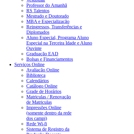
Professor do Amanhã
RS Talentos
Mestrado e Doutorado
MBA e Especialização
Reingressos, Transferências e
Diplomados
Aluno Especial, Programa Aluno
Especial na Terceira Idade e Aluno
Ouvinte
Graduação EAD
Bolsas e Financiamentos
Serviços Online
Avaliação Online
Biblioteca
Calendários
Catálogo Online
Grade de Horários
Matriculas / Renovação
de Matriculas
Impressões Online
(somente dentro da rede
dos campi)
Rede Wi-fi
Sistema de Registro da