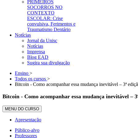
PRIMEIROS
SOCORROS NO
CONTEXTO
ESCOLAR: Crise
convulsiva, Ferimentos e
Traumatismo Dentário
Notícias
Jornal da Unisc
Notícias
Imprensa
Blog EAD
Sugira sua divulgação
Ensino
>
Todos os cursos
>
Bitcoin - Como acompanhar essa mudança inevitável – 3ª ediç
Bitcoin - Como acompanhar essa mudança inevitável – 3ª
MENU DO CURSO
Apresentação
Público-alvo
Professores