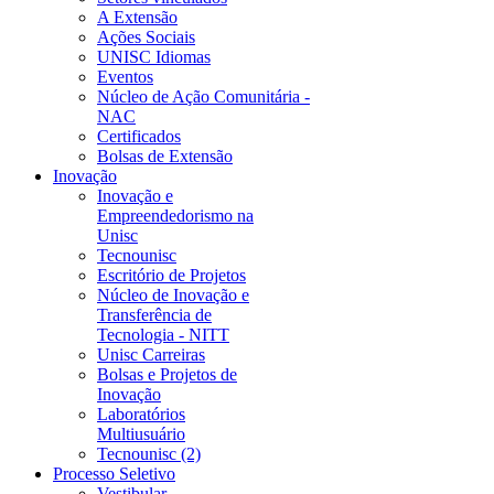
A Extensão
Ações Sociais
UNISC Idiomas
Eventos
Núcleo de Ação Comunitária -
NAC
Certificados
Bolsas de Extensão
Inovação
Inovação e
Empreendedorismo na
Unisc
Tecnounisc
Escritório de Projetos
Núcleo de Inovação e
Transferência de
Tecnologia - NITT
Unisc Carreiras
Bolsas e Projetos de
Inovação
Laboratórios
Multiusuário
Tecnounisc (2)
Processo Seletivo
Vestibular