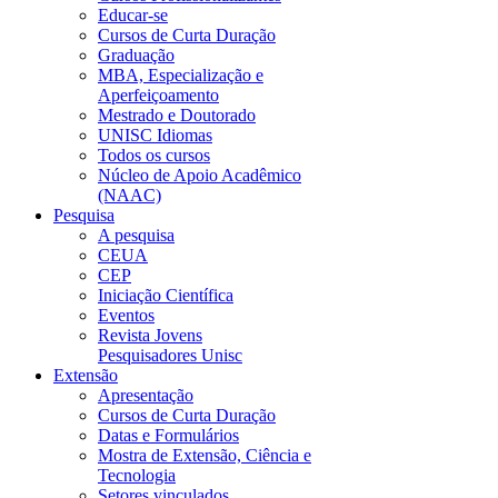
Educar-se
Cursos de Curta Duração
Graduação
MBA, Especialização e
Aperfeiçoamento
Mestrado e Doutorado
UNISC Idiomas
Todos os cursos
Núcleo de Apoio Acadêmico
(NAAC)
Pesquisa
A pesquisa
CEUA
CEP
Iniciação Científica
Eventos
Revista Jovens
Pesquisadores Unisc
Extensão
Apresentação
Cursos de Curta Duração
Datas e Formulários
Mostra de Extensão, Ciência e
Tecnologia
Setores vinculados