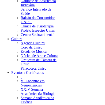
Gabinete de Assistência
Judiciária
Serviço Integrado de
Saúde
Balcão do Consumidor
UNISC
Clínica de Fisioterapia
Projeto Espectro Unisc
Centro Socioambiental
Cultura
Agenda Cultural
Coro da Unisc
Escola de Música
Núcleo de Arte e Cultura
Orquestra de Câmara da
Unisc
Pinacoteca Unisc
Eventos / Certificados
VI Encontro em
Neurociências
XXIV Semana
Acadêmica da Biologia
Semana Acadêmica da
Estética