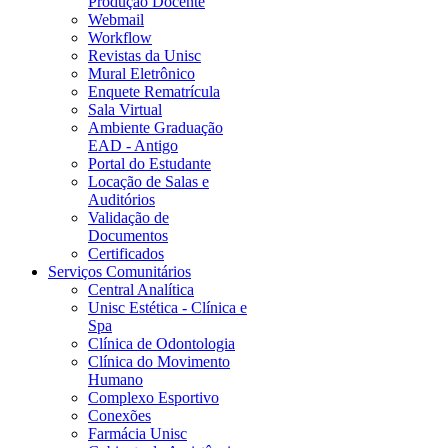
Produção Docente
Webmail
Workflow
Revistas da Unisc
Mural Eletrônico
Enquete Rematrícula
Sala Virtual
Ambiente Graduação
EAD - Antigo
Portal do Estudante
Locação de Salas e
Auditórios
Validação de
Documentos
Certificados
Serviços Comunitários
Central Analítica
Unisc Estética - Clínica e
Spa
Clínica de Odontologia
Clínica do Movimento
Humano
Complexo Esportivo
Conexões
Farmácia Unisc