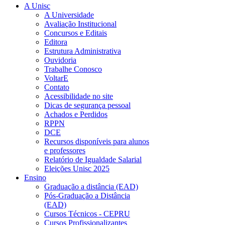
A Unisc
A Universidade
Avaliação Institucional
Concursos e Editais
Editora
Estrutura Administrativa
Ouvidoria
Trabalhe Conosco
VoltarE
Contato
Acessibilidade no site
Dicas de segurança pessoal
Achados e Perdidos
RPPN
DCE
Recursos disponíveis para alunos
e professores
Relatório de Igualdade Salarial
Eleições Unisc 2025
Ensino
Graduação a distância (EAD)
Pós-Graduação a Distância
(EAD)
Cursos Técnicos - CEPRU
Cursos Profissionalizantes