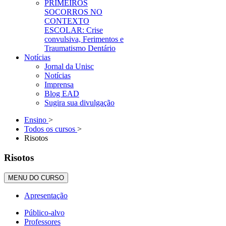
PRIMEIROS
SOCORROS NO
CONTEXTO
ESCOLAR: Crise
convulsiva, Ferimentos e
Traumatismo Dentário
Notícias
Jornal da Unisc
Notícias
Imprensa
Blog EAD
Sugira sua divulgação
Ensino
>
Todos os cursos
>
Risotos
Risotos
MENU DO CURSO
Apresentação
Público-alvo
Professores