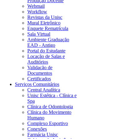
Produção Docente
Webmail
Workflow
Revistas da Unisc
Mural Eletrônico
Enquete Rematrícula
Sala Virtual
Ambiente Graduação
EAD - Antigo
Portal do Estudante
Locação de Salas e
Auditórios
Validação de
Documentos
Certificados
Serviços Comunitários
Central Analítica
Unisc Estética - Clínica e
Spa
Clínica de Odontologia
Clínica do Movimento
Humano
Complexo Esportivo
Conexões
Farmácia Unisc