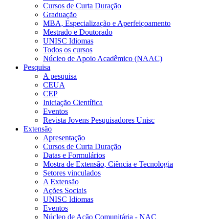
Cursos de Curta Duração
Graduação
MBA, Especialização e Aperfeiçoamento
Mestrado e Doutorado
UNISC Idiomas
Todos os cursos
Núcleo de Apoio Acadêmico (NAAC)
Pesquisa
A pesquisa
CEUA
CEP
Iniciação Científica
Eventos
Revista Jovens Pesquisadores Unisc
Extensão
Apresentação
Cursos de Curta Duração
Datas e Formulários
Mostra de Extensão, Ciência e Tecnologia
Setores vinculados
A Extensão
Ações Sociais
UNISC Idiomas
Eventos
Núcleo de Ação Comunitária - NAC