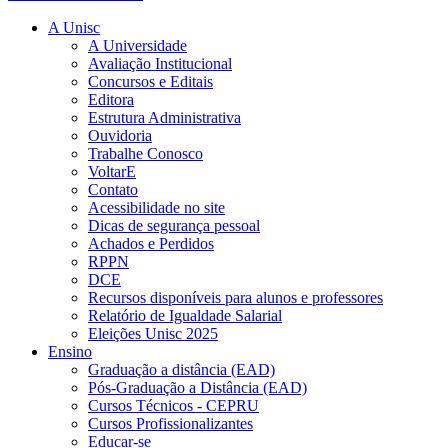
A Unisc
A Universidade
Avaliação Institucional
Concursos e Editais
Editora
Estrutura Administrativa
Ouvidoria
Trabalhe Conosco
VoltarE
Contato
Acessibilidade no site
Dicas de segurança pessoal
Achados e Perdidos
RPPN
DCE
Recursos disponíveis para alunos e professores
Relatório de Igualdade Salarial
Eleições Unisc 2025
Ensino
Graduação a distância (EAD)
Pós-Graduação a Distância (EAD)
Cursos Técnicos - CEPRU
Cursos Profissionalizantes
Educar-se