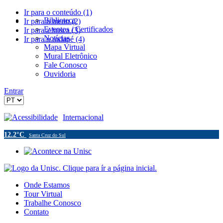
Ir para o conteúdo (1)
Biblioteca
Ir para o menu (2)
Eventos / Certificados
Ir para a busca (3)
Notícias
Ir para o rodapé (4)
Mapa Virtual
Mural Eletrônico
Fale Conosco
Ouvidoria
Entrar
Acessibilidade
Internacional
12.2°C
Santa Cruz do Sul
Onde Estamos
Tour Virtual
Trabalhe Conosco
Contato