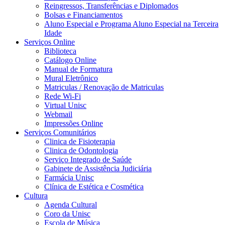
Reingressos, Transferências e Diplomados
Bolsas e Financiamentos
Aluno Especial e Programa Aluno Especial na Terceira
Idade
Serviços Online
Biblioteca
Catálogo Online
Manual de Formatura
Mural Eletrônico
Matriculas / Renovação de Matriculas
Rede Wi-Fi
Virtual Unisc
Webmail
Impressões Online
Serviços Comunitários
Clinica de Fisioterapia
Clinica de Odontologia
Serviço Integrado de Saúde
Gabinete de Assistência Judiciária
Farmácia Unisc
Clínica de Estética e Cosmética
Cultura
Agenda Cultural
Coro da Unisc
Escola de Música