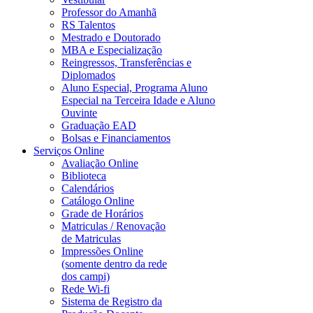
Professor do Amanhã
RS Talentos
Mestrado e Doutorado
MBA e Especialização
Reingressos, Transferências e
Diplomados
Aluno Especial, Programa Aluno
Especial na Terceira Idade e Aluno
Ouvinte
Graduação EAD
Bolsas e Financiamentos
Serviços Online
Avaliação Online
Biblioteca
Calendários
Catálogo Online
Grade de Horários
Matriculas / Renovação
de Matriculas
Impressões Online
(somente dentro da rede
dos campi)
Rede Wi-fi
Sistema de Registro da