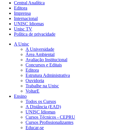
Central Analítica
Editora
Imprensa
Internacional
UNISC Idiomas
Unisc TV
Política de privacidade
A Unisc
A Universidade
Área Ambiental
Avaliação Institucional
Concursos e Editais
Editora
Estrutura Administrativa
Ouvidoria
Trabalhe na Unisc
VoltarE
Ensino
Todos os Cursos
A Distância (EAD)
UNISC Idiomas
Cursos Técnicos - CEPRU
Cursos Profissionalizantes
Educar-se