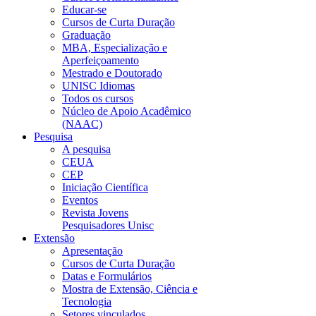
Educar-se
Cursos de Curta Duração
Graduação
MBA, Especialização e
Aperfeiçoamento
Mestrado e Doutorado
UNISC Idiomas
Todos os cursos
Núcleo de Apoio Acadêmico
(NAAC)
Pesquisa
A pesquisa
CEUA
CEP
Iniciação Científica
Eventos
Revista Jovens
Pesquisadores Unisc
Extensão
Apresentação
Cursos de Curta Duração
Datas e Formulários
Mostra de Extensão, Ciência e
Tecnologia
Setores vinculados