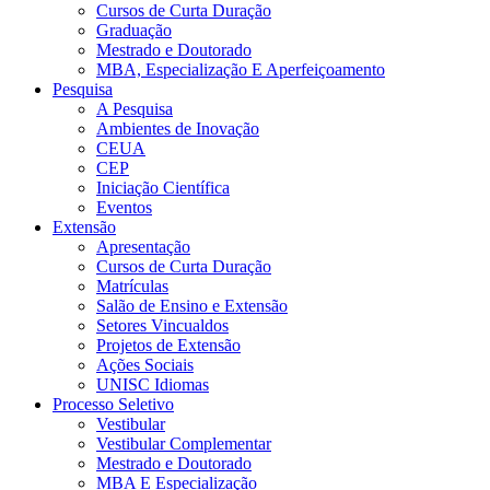
Cursos de Curta Duração
Graduação
Mestrado e Doutorado
MBA, Especialização E Aperfeiçoamento
Pesquisa
A Pesquisa
Ambientes de Inovação
CEUA
CEP
Iniciação Científica
Eventos
Extensão
Apresentação
Cursos de Curta Duração
Matrículas
Salão de Ensino e Extensão
Setores Vincualdos
Projetos de Extensão
Ações Sociais
UNISC Idiomas
Processo Seletivo
Vestibular
Vestibular Complementar
Mestrado e Doutorado
MBA E Especialização