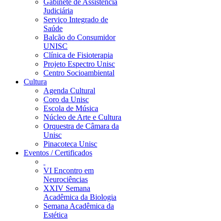
Gabinete de Assistência
Judiciária
Serviço Integrado de
Saúde
Balcão do Consumidor
UNISC
Clínica de Fisioterapia
Projeto Espectro Unisc
Centro Socioambiental
Cultura
Agenda Cultural
Coro da Unisc
Escola de Música
Núcleo de Arte e Cultura
Orquestra de Câmara da
Unisc
Pinacoteca Unisc
Eventos / Certificados
VI Encontro em
Neurociências
XXIV Semana
Acadêmica da Biologia
Semana Acadêmica da
Estética