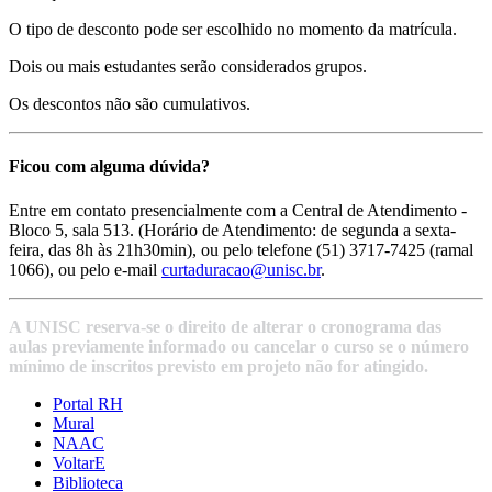
O tipo de desconto pode ser escolhido no momento da matrícula.
Dois ou mais estudantes serão considerados grupos.
Os descontos não são cumulativos.
Ficou com alguma dúvida?
Entre em contato presencialmente com a Central de Atendimento -
Bloco 5, sala 513. (Horário de Atendimento: de segunda a sexta-
feira, das 8h às 21h30min), ou pelo telefone (51) 3717-7425 (ramal
1066), ou pelo e-mail
curtaduracao@unisc.br
.
A UNISC reserva-se o direito de alterar o cronograma das
aulas previamente informado ou cancelar o curso se o número
mínimo de inscritos previsto em projeto não for atingido.
Portal RH
Mural
NAAC
VoltarE
Biblioteca