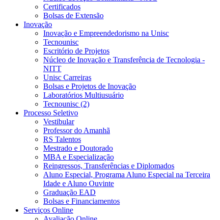
Certificados
Bolsas de Extensão
Inovação
Inovação e Empreendedorismo na Unisc
Tecnounisc
Escritório de Projetos
Núcleo de Inovação e Transferência de Tecnologia -
NITT
Unisc Carreiras
Bolsas e Projetos de Inovação
Laboratórios Multiusuário
Tecnounisc (2)
Processo Seletivo
Vestibular
Professor do Amanhã
RS Talentos
Mestrado e Doutorado
MBA e Especialização
Reingressos, Transferências e Diplomados
Aluno Especial, Programa Aluno Especial na Terceira
Idade e Aluno Ouvinte
Graduação EAD
Bolsas e Financiamentos
Serviços Online
Avaliação Online