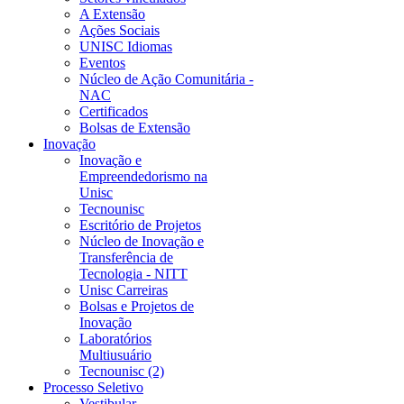
A Extensão
Ações Sociais
UNISC Idiomas
Eventos
Núcleo de Ação Comunitária -
NAC
Certificados
Bolsas de Extensão
Inovação
Inovação e
Empreendedorismo na
Unisc
Tecnounisc
Escritório de Projetos
Núcleo de Inovação e
Transferência de
Tecnologia - NITT
Unisc Carreiras
Bolsas e Projetos de
Inovação
Laboratórios
Multiusuário
Tecnounisc (2)
Processo Seletivo
Vestibular