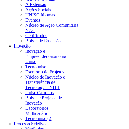
A Extensão
Ações Sociais
UNISC Idiomas
Eventos
Núcleo de Ação Comunitária -
NAC
Certificados
Bolsas de Extensão
Inovação
Inovação e
Empreendedorismo na
Unisc
Tecnounisc
Escritório de Projetos
Núcleo de Inovação e
Transferência de
Tecnologia - NITT
Unisc Carreiras
Bolsas e Projetos de
Inovação
Laboratórios
Multiusuário
Tecnounisc (2)
Processo Seletivo
Vestibular