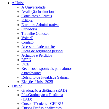
A Unisc
A Universidade
Avaliação Institucional
Concursos e Editais
Editora
Estrutura Administrativa
Ouvidoria
Trabalhe Conosco
VoltarE
Contato
Acessibilidade no site
Dicas de segurança pessoal
Achados e Perdidos
RPPN
DCE
Recursos disponíveis para alunos
e professores
Relatório de Igualdade Salarial
Eleições Unisc 2025
Ensino
Graduação a distância (EAD)
Pós-Graduação a Distância
(EAD)
Cursos Técnicos - CEPRU
Cursos Profissionalizantes