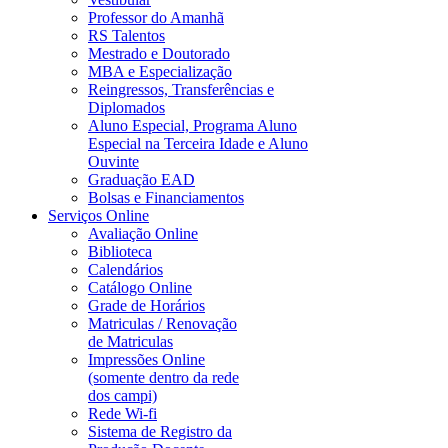
Professor do Amanhã
RS Talentos
Mestrado e Doutorado
MBA e Especialização
Reingressos, Transferências e
Diplomados
Aluno Especial, Programa Aluno
Especial na Terceira Idade e Aluno
Ouvinte
Graduação EAD
Bolsas e Financiamentos
Serviços Online
Avaliação Online
Biblioteca
Calendários
Catálogo Online
Grade de Horários
Matriculas / Renovação
de Matriculas
Impressões Online
(somente dentro da rede
dos campi)
Rede Wi-fi
Sistema de Registro da