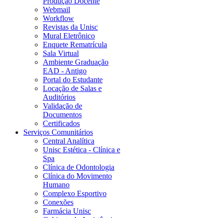
Produção Docente
Webmail
Workflow
Revistas da Unisc
Mural Eletrônico
Enquete Rematrícula
Sala Virtual
Ambiente Graduação
EAD - Antigo
Portal do Estudante
Locação de Salas e
Auditórios
Validação de
Documentos
Certificados
Serviços Comunitários
Central Analítica
Unisc Estética - Clínica e
Spa
Clínica de Odontologia
Clínica do Movimento
Humano
Complexo Esportivo
Conexões
Farmácia Unisc