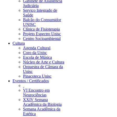
Gabinete de Assistência
Judiciária
Serviço Integrado de
Saúde
Balcão do Consumidor
UNISC
Clínica de Fisioterapia
Projeto Espectro Unisc
Centro Socioambiental
Cultura
Agenda Cultural
Coro da Unisc
Escola de Música
Núcleo de Arte e Cultura
Orquestra de Câmara da
Unisc
Pinacoteca Unisc
Eventos / Certificados
VI Encontro em
Neurociências
XXIV Semana
Acadêmica da Biologia
Semana Acadêmica da
Estética