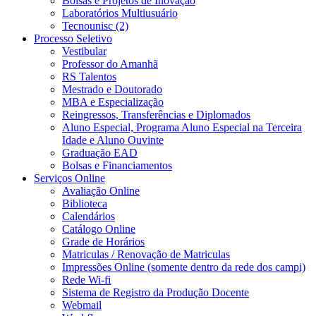
Bolsas e Projetos de Inovação
Laboratórios Multiusuário
Tecnounisc (2)
Processo Seletivo
Vestibular
Professor do Amanhã
RS Talentos
Mestrado e Doutorado
MBA e Especialização
Reingressos, Transferências e Diplomados
Aluno Especial, Programa Aluno Especial na Terceira
Idade e Aluno Ouvinte
Graduação EAD
Bolsas e Financiamentos
Serviços Online
Avaliação Online
Biblioteca
Calendários
Catálogo Online
Grade de Horários
Matriculas / Renovação de Matriculas
Impressões Online (somente dentro da rede dos campi)
Rede Wi-fi
Sistema de Registro da Produção Docente
Webmail