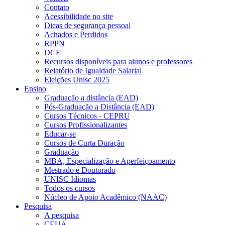
Contato
Acessibilidade no site
Dicas de segurança pessoal
Achados e Perdidos
RPPN
DCE
Recursos disponíveis para alunos e professores
Relatório de Igualdade Salarial
Eleições Unisc 2025
Ensino
Graduação a distância (EAD)
Pós-Graduação a Distância (EAD)
Cursos Técnicos - CEPRU
Cursos Profissionalizantes
Educar-se
Cursos de Curta Duração
Graduação
MBA, Especialização e Aperfeiçoamento
Mestrado e Doutorado
UNISC Idiomas
Todos os cursos
Núcleo de Apoio Acadêmico (NAAC)
Pesquisa
A pesquisa
CEUA