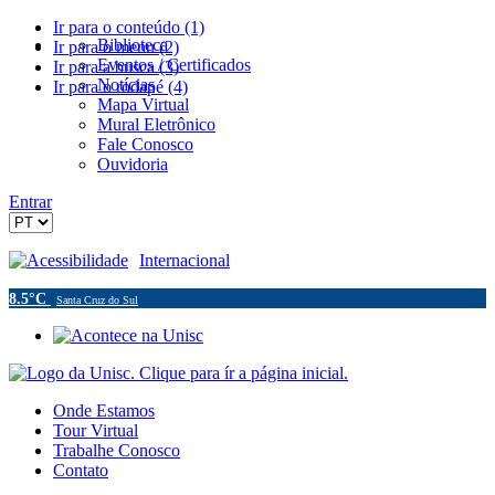
Ir para o conteúdo (1)
Biblioteca
Ir para o menu (2)
Eventos / Certificados
Ir para a busca (3)
Notícias
Ir para o rodapé (4)
Mapa Virtual
Mural Eletrônico
Fale Conosco
Ouvidoria
Entrar
Acessibilidade
Internacional
8.5°C
Santa Cruz do Sul
Onde Estamos
Tour Virtual
Trabalhe Conosco
Contato