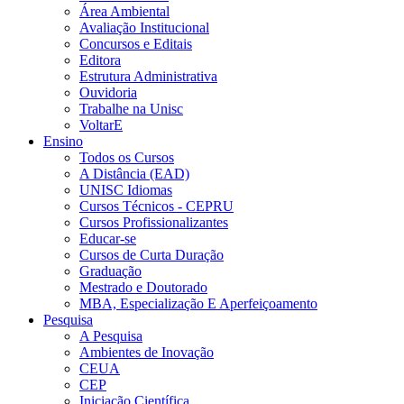
Área Ambiental
Avaliação Institucional
Concursos e Editais
Editora
Estrutura Administrativa
Ouvidoria
Trabalhe na Unisc
VoltarE
Ensino
Todos os Cursos
A Distância (EAD)
UNISC Idiomas
Cursos Técnicos - CEPRU
Cursos Profissionalizantes
Educar-se
Cursos de Curta Duração
Graduação
Mestrado e Doutorado
MBA, Especialização E Aperfeiçoamento
Pesquisa
A Pesquisa
Ambientes de Inovação
CEUA
CEP
Iniciação Científica