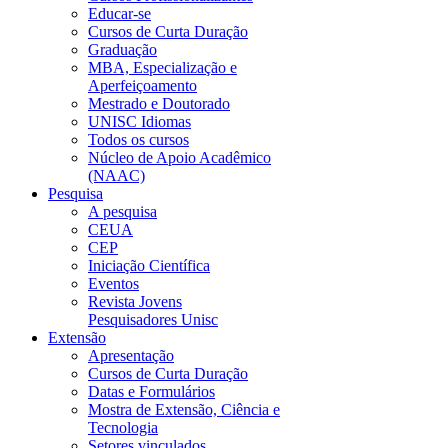
Educar-se
Cursos de Curta Duração
Graduação
MBA, Especialização e
Aperfeiçoamento
Mestrado e Doutorado
UNISC Idiomas
Todos os cursos
Núcleo de Apoio Acadêmico
(NAAC)
Pesquisa
A pesquisa
CEUA
CEP
Iniciação Científica
Eventos
Revista Jovens
Pesquisadores Unisc
Extensão
Apresentação
Cursos de Curta Duração
Datas e Formulários
Mostra de Extensão, Ciência e
Tecnologia
Setores vinculados