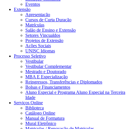
Eventos
Extensão
Apresentação
Cursos de Curta Duração
Matrículas
Salão de Ensino e Extensão
Setores Vincualdos
Projetos de Extensão
Ações Sociais
UNISC Idiomas
Processo Seletivo
Vestibular
Vestibular Complementar
Mestrado e Doutorado
MBA E Especialização
Reingressos, Transferências e Diplomados
Bolsas e Financiamentos
Aluno Especial e Programa Aluno Especial na Terceira
Idade
Serviços Online
Biblioteca
Catálogo Online
Manual de Formatura
Mural Eletrônico
Matriculas / Renovação de Matriculas