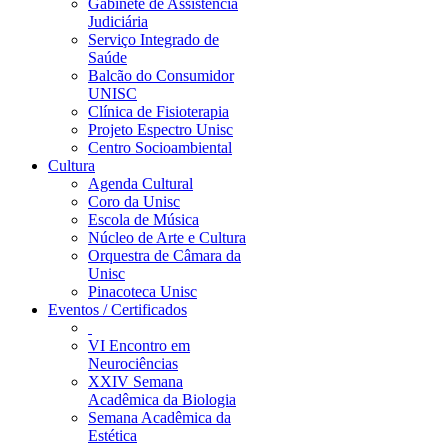
Gabinete de Assistência
Judiciária
Serviço Integrado de
Saúde
Balcão do Consumidor
UNISC
Clínica de Fisioterapia
Projeto Espectro Unisc
Centro Socioambiental
Cultura
Agenda Cultural
Coro da Unisc
Escola de Música
Núcleo de Arte e Cultura
Orquestra de Câmara da
Unisc
Pinacoteca Unisc
Eventos / Certificados
VI Encontro em
Neurociências
XXIV Semana
Acadêmica da Biologia
Semana Acadêmica da
Estética