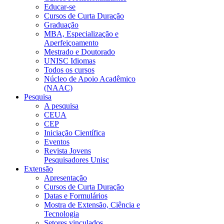
Educar-se
Cursos de Curta Duração
Graduação
MBA, Especialização e
Aperfeiçoamento
Mestrado e Doutorado
UNISC Idiomas
Todos os cursos
Núcleo de Apoio Acadêmico
(NAAC)
Pesquisa
A pesquisa
CEUA
CEP
Iniciação Científica
Eventos
Revista Jovens
Pesquisadores Unisc
Extensão
Apresentação
Cursos de Curta Duração
Datas e Formulários
Mostra de Extensão, Ciência e
Tecnologia
Setores vinculados