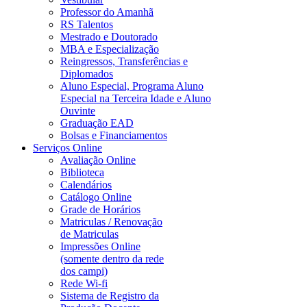
Professor do Amanhã
RS Talentos
Mestrado e Doutorado
MBA e Especialização
Reingressos, Transferências e
Diplomados
Aluno Especial, Programa Aluno
Especial na Terceira Idade e Aluno
Ouvinte
Graduação EAD
Bolsas e Financiamentos
Serviços Online
Avaliação Online
Biblioteca
Calendários
Catálogo Online
Grade de Horários
Matriculas / Renovação
de Matriculas
Impressões Online
(somente dentro da rede
dos campi)
Rede Wi-fi
Sistema de Registro da