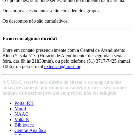
O tipo de desconto pode ser escolhido no momento da matrícula.
Dois ou mais estudantes serão considerados grupos.
Os descontos não são cumulativos.
Ficou com alguma dúvida?
Entre em contato presencialmente com a Central de Atendimento -
Bloco 5, sala 513. (Horário de Atendimento: de segunda a sexta-
feira, das 8h às 21h30min), ou pelo telefone (51) 3717-7425 (ramal
1066), ou pelo e-mail
extensao@unisc.br
.
A UNISC reserva-se o direito de alterar o cronograma das
aulas previamente informado ou cancelar o curso se o número
mínimo de inscritos previsto em projeto não for atingido.
Portal RH
Mural
NAAC
VoltarE
Biblioteca
Central Analítica