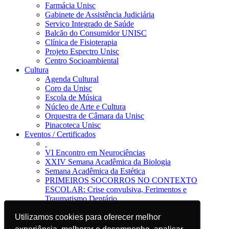
Farmácia Unisc
Gabinete de Assistência Judiciária
Serviço Integrado de Saúde
Balcão do Consumidor UNISC
Clínica de Fisioterapia
Projeto Espectro Unisc
Centro Socioambiental
Cultura
Agenda Cultural
Coro da Unisc
Escola de Música
Núcleo de Arte e Cultura
Orquestra de Câmara da Unisc
Pinacoteca Unisc
Eventos / Certificados
VI Encontro em Neurociências
XXIV Semana Acadêmica da Biologia
Semana Acadêmica da Estética
PRIMEIROS SOCORROS NO CONTEXTO
ESCOLAR: Crise convulsiva, Ferimentos e
Traumatismo Dentário
Notícias
Jornal da Unisc
Utilizamos cookies para oferecer melhor
Utilizamos cookies para oferecer melhor
Notícias