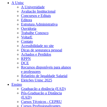
A Unisc
A Universidade
Avaliação Institucional
Concursos e Editais
Editora
Estrutura Administrativa
Ouvidoria
Trabalhe Conosco
VoltarE
Contato
Acessibilidade no site
Dicas de segurança pessoal
Achados e Perdidos
RPPN
DCE
Recursos disponíveis para alunos
e professores
Relatório de Igualdade Salarial
Eleições Unisc 2025
Ensino
Graduação a distância (EAD)
Pós-Graduação a Distância
(EAD)
Cursos Técnicos - CEPRU
Cursos Profissionalizantes