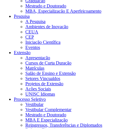
Graduação
Mestrado e Doutorado
MBA, Especialização E Aperfeiçoamento
Pesquisa
A Pesquisa
Ambientes de Inovação
CEUA
CEP
Iniciação Científica
Eventos
Extensão
Apresentação
Cursos de Curta Duração
Matrículas
Salão de Ensino e Extensão
Setores Vincualdos
Projetos de Extensão
Ações Sociais
UNISC Idiomas
Processo Seletivo
Vestibular
Vestibular Complementar
Mestrado e Doutorado
MBA E Especialização
Reingressos, Transferências e Diplomados