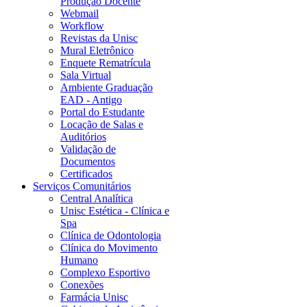
Produção Docente
Webmail
Workflow
Revistas da Unisc
Mural Eletrônico
Enquete Rematrícula
Sala Virtual
Ambiente Graduação
EAD - Antigo
Portal do Estudante
Locação de Salas e
Auditórios
Validação de
Documentos
Certificados
Serviços Comunitários
Central Analítica
Unisc Estética - Clínica e
Spa
Clínica de Odontologia
Clínica do Movimento
Humano
Complexo Esportivo
Conexões
Farmácia Unisc