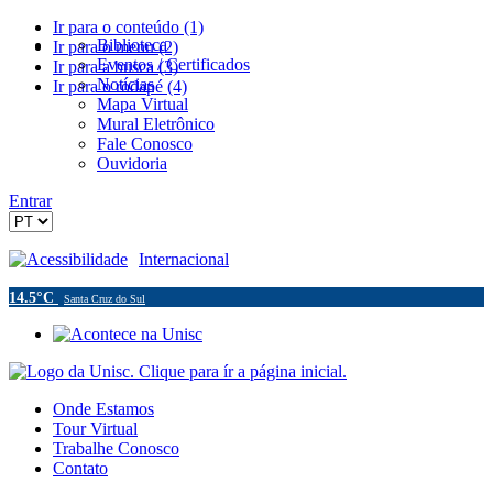
Ir para o conteúdo (1)
Biblioteca
Ir para o menu (2)
Eventos / Certificados
Ir para a busca (3)
Notícias
Ir para o rodapé (4)
Mapa Virtual
Mural Eletrônico
Fale Conosco
Ouvidoria
Entrar
Acessibilidade
Internacional
14.5°C
Santa Cruz do Sul
Onde Estamos
Tour Virtual
Trabalhe Conosco
Contato