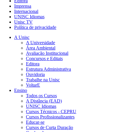
Editora
Imprensa
Internacional
UNISC Idiomas
Unisc TV
Política de privacidade
A Unisc
A Universidade
Área Ambiental
Avaliação Institucional
Concursos e Editais
Editora
Estrutura Administrativa
Ouvidoria
Trabalhe na Unisc
VoltarE
Ensino
Todos os Cursos
A Distância (EAD)
UNISC Idiomas
Cursos Técnicos - CEPRU
Cursos Profissionalizantes
Educar-se
Cursos de Curta Duração