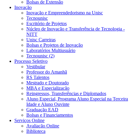
Bolsas de Extensão
Inovação
Inovação e Empreendedorismo na Unisc
Tecnounisc
Escritório de Projetos
Núcleo de Inovação e Transferência de Tecnologia -
NITT
Unisc Carreiras
Bolsas e Projetos de Inovação
Laboratórios Multiusuário
Tecnounisc (2)
Processo Seletivo
Vestibular
Professor do Amanhã
RS Talentos
Mestrado e Doutorado
MBA e Especialização
Reingressos, Transferências e Diplomados
Aluno Especial, Programa Aluno Especial na Terceira
Idade e Aluno Ouvinte
Graduação EAD
Bolsas e Financiamentos
Serviços Online
Avaliação Online
Biblioteca