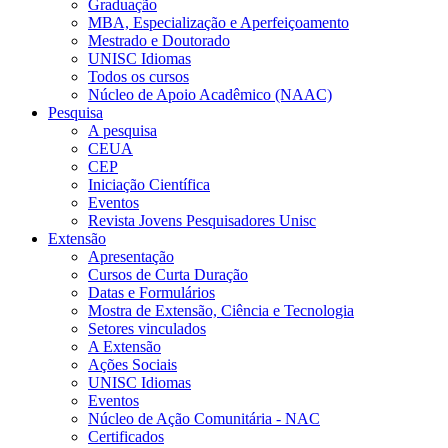
Graduação
MBA, Especialização e Aperfeiçoamento
Mestrado e Doutorado
UNISC Idiomas
Todos os cursos
Núcleo de Apoio Acadêmico (NAAC)
Pesquisa
A pesquisa
CEUA
CEP
Iniciação Científica
Eventos
Revista Jovens Pesquisadores Unisc
Extensão
Apresentação
Cursos de Curta Duração
Datas e Formulários
Mostra de Extensão, Ciência e Tecnologia
Setores vinculados
A Extensão
Ações Sociais
UNISC Idiomas
Eventos
Núcleo de Ação Comunitária - NAC
Certificados