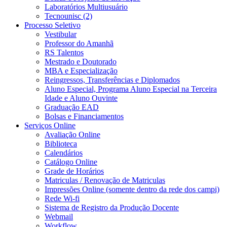
Laboratórios Multiusuário
Tecnounisc (2)
Processo Seletivo
Vestibular
Professor do Amanhã
RS Talentos
Mestrado e Doutorado
MBA e Especialização
Reingressos, Transferências e Diplomados
Aluno Especial, Programa Aluno Especial na Terceira
Idade e Aluno Ouvinte
Graduação EAD
Bolsas e Financiamentos
Serviços Online
Avaliação Online
Biblioteca
Calendários
Catálogo Online
Grade de Horários
Matriculas / Renovação de Matriculas
Impressões Online (somente dentro da rede dos campi)
Rede Wi-fi
Sistema de Registro da Produção Docente
Webmail
Workflow