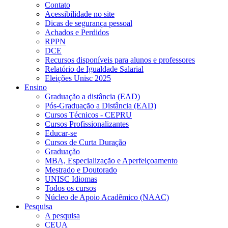
Contato
Acessibilidade no site
Dicas de segurança pessoal
Achados e Perdidos
RPPN
DCE
Recursos disponíveis para alunos e professores
Relatório de Igualdade Salarial
Eleições Unisc 2025
Ensino
Graduação a distância (EAD)
Pós-Graduação a Distância (EAD)
Cursos Técnicos - CEPRU
Cursos Profissionalizantes
Educar-se
Cursos de Curta Duração
Graduação
MBA, Especialização e Aperfeiçoamento
Mestrado e Doutorado
UNISC Idiomas
Todos os cursos
Núcleo de Apoio Acadêmico (NAAC)
Pesquisa
A pesquisa
CEUA