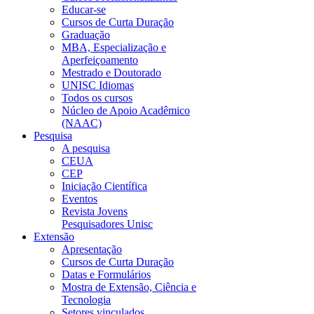
Educar-se
Cursos de Curta Duração
Graduação
MBA, Especialização e
Aperfeiçoamento
Mestrado e Doutorado
UNISC Idiomas
Todos os cursos
Núcleo de Apoio Acadêmico
(NAAC)
Pesquisa
A pesquisa
CEUA
CEP
Iniciação Científica
Eventos
Revista Jovens
Pesquisadores Unisc
Extensão
Apresentação
Cursos de Curta Duração
Datas e Formulários
Mostra de Extensão, Ciência e
Tecnologia
Setores vinculados