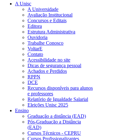
A Unisc
A Universidade
Avaliação Institucional
Concursos e Editais
Editora
Estrutura Administrativa
Ouvidoria
Trabalhe Conosco
VoltarE
Contato
Acessibilidade no site
Dicas de segurança pessoal
Achados e Perdidos
RPPN
DCE
Recursos disponíveis para alunos
e professores
Relatório de Igualdade Salarial
Eleições Unisc 2025
Ensino
Graduação a distância (EAD)
Pós-Graduação a Distância
(EAD)
Cursos Técnicos - CEPRU
Cursos Profissionalizantes