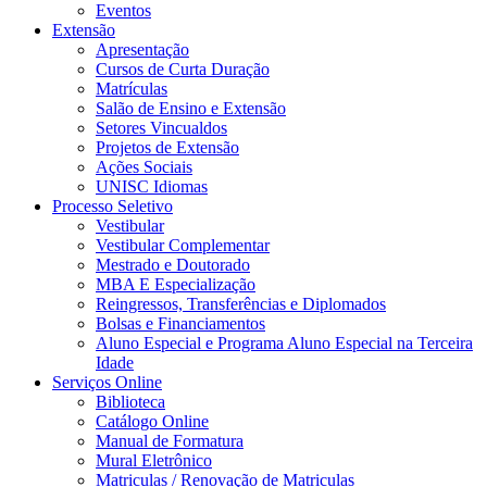
Eventos
Extensão
Apresentação
Cursos de Curta Duração
Matrículas
Salão de Ensino e Extensão
Setores Vincualdos
Projetos de Extensão
Ações Sociais
UNISC Idiomas
Processo Seletivo
Vestibular
Vestibular Complementar
Mestrado e Doutorado
MBA E Especialização
Reingressos, Transferências e Diplomados
Bolsas e Financiamentos
Aluno Especial e Programa Aluno Especial na Terceira
Idade
Serviços Online
Biblioteca
Catálogo Online
Manual de Formatura
Mural Eletrônico
Matriculas / Renovação de Matriculas