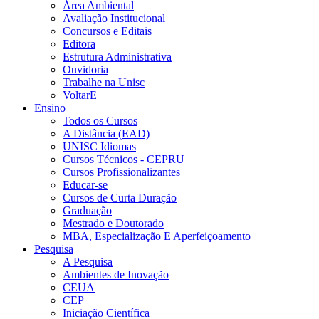
Área Ambiental
Avaliação Institucional
Concursos e Editais
Editora
Estrutura Administrativa
Ouvidoria
Trabalhe na Unisc
VoltarE
Ensino
Todos os Cursos
A Distância (EAD)
UNISC Idiomas
Cursos Técnicos - CEPRU
Cursos Profissionalizantes
Educar-se
Cursos de Curta Duração
Graduação
Mestrado e Doutorado
MBA, Especialização E Aperfeiçoamento
Pesquisa
A Pesquisa
Ambientes de Inovação
CEUA
CEP
Iniciação Científica