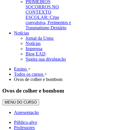
PRIMEIROS
SOCORROS NO
CONTEXTO
ESCOLAR: Crise
convulsiva, Ferimentos e
Traumatismo Dentário
Notícias
Jornal da Unisc
Notícias
Imprensa
Blog EAD
Sugira sua divulgação
Ensino
>
Todos os cursos
>
Ovos de colher e bombom
Ovos de colher e bombom
MENU DO CURSO
Apresentação
Público-alvo
Professores