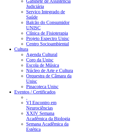
Gabinete de Assistência
Judiciária
Serviço Integrado de
Saúde
Balcão do Consumidor
UNISC
Clínica de Fisioterapia
Projeto Espectro Unisc
Centro Socioambiental
Cultura
Agenda Cultural
Coro da Unisc
Escola de Música
Núcleo de Arte e Cultura
Orquestra de Câmara da
Unisc
Pinacoteca Unisc
Eventos / Certificados
VI Encontro em
Neurociências
XXIV Semana
Acadêmica da Biologia
Semana Acadêmica da
Estética