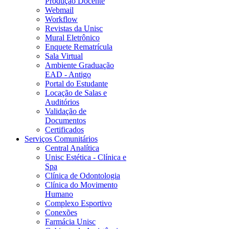
Produção Docente
Webmail
Workflow
Revistas da Unisc
Mural Eletrônico
Enquete Rematrícula
Sala Virtual
Ambiente Graduação
EAD - Antigo
Portal do Estudante
Locação de Salas e
Auditórios
Validação de
Documentos
Certificados
Serviços Comunitários
Central Analítica
Unisc Estética - Clínica e
Spa
Clínica de Odontologia
Clínica do Movimento
Humano
Complexo Esportivo
Conexões
Farmácia Unisc