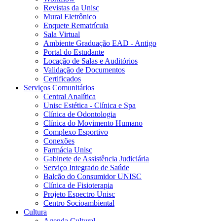
Revistas da Unisc
Mural Eletrônico
Enquete Rematrícula
Sala Virtual
Ambiente Graduação EAD - Antigo
Portal do Estudante
Locação de Salas e Auditórios
Validação de Documentos
Certificados
Serviços Comunitários
Central Analítica
Unisc Estética - Clínica e Spa
Clínica de Odontologia
Clínica do Movimento Humano
Complexo Esportivo
Conexões
Farmácia Unisc
Gabinete de Assistência Judiciária
Serviço Integrado de Saúde
Balcão do Consumidor UNISC
Clínica de Fisioterapia
Projeto Espectro Unisc
Centro Socioambiental
Cultura
Agenda Cultural