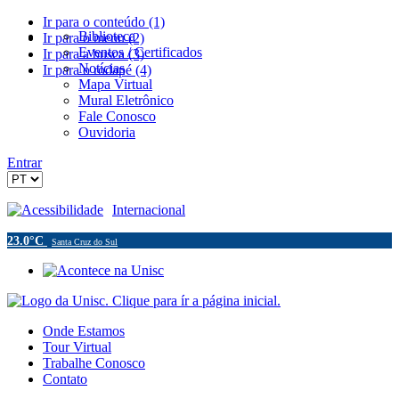
Ir para o conteúdo (1)
Biblioteca
Ir para o menu (2)
Eventos / Certificados
Ir para a busca (3)
Notícias
Ir para o rodapé (4)
Mapa Virtual
Mural Eletrônico
Fale Conosco
Ouvidoria
Entrar
Acessibilidade
Internacional
23.0°C
Santa Cruz do Sul
Onde Estamos
Tour Virtual
Trabalhe Conosco
Contato