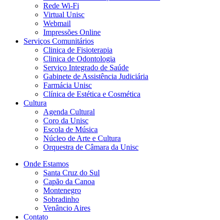
Rede Wi-Fi
Virtual Unisc
Webmail
Impressões Online
Serviços Comunitários
Clinica de Fisioterapia
Clinica de Odontologia
Serviço Integrado de Saúde
Gabinete de Assistência Judiciária
Farmácia Unisc
Clínica de Estética e Cosmética
Cultura
Agenda Cultural
Coro da Unisc
Escola de Música
Núcleo de Arte e Cultura
Orquestra de Câmara da Unisc
Onde Estamos
Santa Cruz do Sul
Capão da Canoa
Montenegro
Sobradinho
Venâncio Aires
Contato