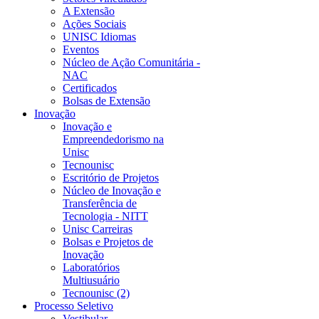
A Extensão
Ações Sociais
UNISC Idiomas
Eventos
Núcleo de Ação Comunitária -
NAC
Certificados
Bolsas de Extensão
Inovação
Inovação e
Empreendedorismo na
Unisc
Tecnounisc
Escritório de Projetos
Núcleo de Inovação e
Transferência de
Tecnologia - NITT
Unisc Carreiras
Bolsas e Projetos de
Inovação
Laboratórios
Multiusuário
Tecnounisc (2)
Processo Seletivo
Vestibular