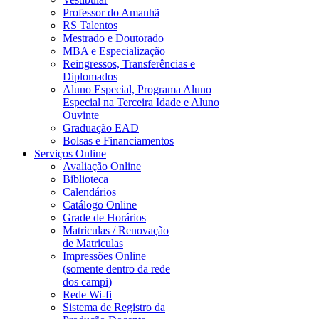
Professor do Amanhã
RS Talentos
Mestrado e Doutorado
MBA e Especialização
Reingressos, Transferências e
Diplomados
Aluno Especial, Programa Aluno
Especial na Terceira Idade e Aluno
Ouvinte
Graduação EAD
Bolsas e Financiamentos
Serviços Online
Avaliação Online
Biblioteca
Calendários
Catálogo Online
Grade de Horários
Matriculas / Renovação
de Matriculas
Impressões Online
(somente dentro da rede
dos campi)
Rede Wi-fi
Sistema de Registro da