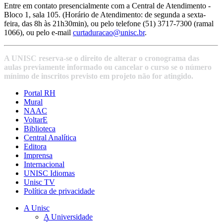
Entre em contato presencialmente com a Central de Atendimento -
Bloco 1, sala 105. (Horário de Atendimento: de segunda a sexta-
feira, das 8h às 21h30min), ou pelo telefone (51) 3717-7300 (ramal
1066), ou pelo e-mail
curtaduracao@unisc.br
.
A UNISC reserva-se o direito de alterar o cronograma das
aulas previamente informado ou cancelar o curso se o número
mínimo de inscritos previsto em projeto não for atingido.
Portal RH
Mural
NAAC
VoltarE
Biblioteca
Central Analítica
Editora
Imprensa
Internacional
UNISC Idiomas
Unisc TV
Política de privacidade
A Unisc
A Universidade