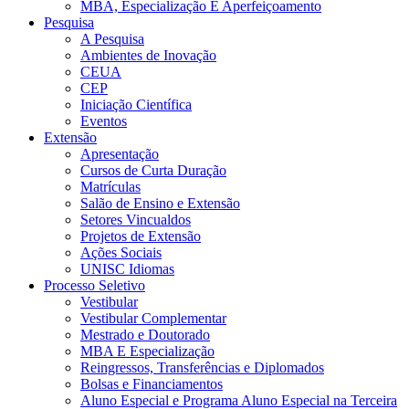
MBA, Especialização E Aperfeiçoamento
Pesquisa
A Pesquisa
Ambientes de Inovação
CEUA
CEP
Iniciação Científica
Eventos
Extensão
Apresentação
Cursos de Curta Duração
Matrículas
Salão de Ensino e Extensão
Setores Vincualdos
Projetos de Extensão
Ações Sociais
UNISC Idiomas
Processo Seletivo
Vestibular
Vestibular Complementar
Mestrado e Doutorado
MBA E Especialização
Reingressos, Transferências e Diplomados
Bolsas e Financiamentos
Aluno Especial e Programa Aluno Especial na Terceira