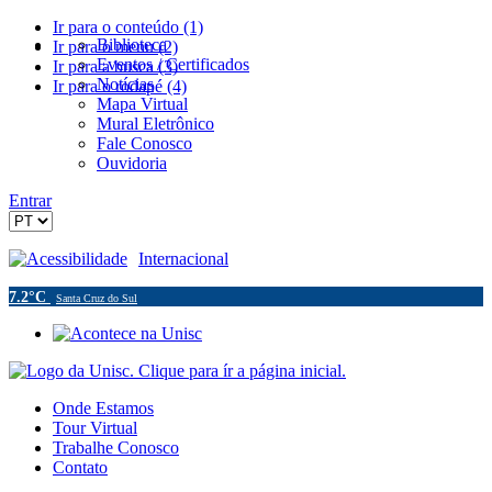
Ir para o conteúdo (1)
Biblioteca
Ir para o menu (2)
Eventos / Certificados
Ir para a busca (3)
Notícias
Ir para o rodapé (4)
Mapa Virtual
Mural Eletrônico
Fale Conosco
Ouvidoria
Entrar
Acessibilidade
Internacional
7.2°C
Santa Cruz do Sul
Onde Estamos
Tour Virtual
Trabalhe Conosco
Contato