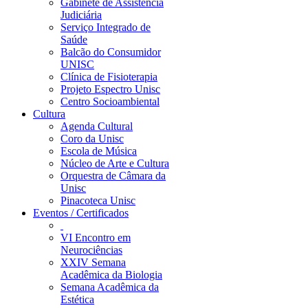
Gabinete de Assistência
Judiciária
Serviço Integrado de
Saúde
Balcão do Consumidor
UNISC
Clínica de Fisioterapia
Projeto Espectro Unisc
Centro Socioambiental
Cultura
Agenda Cultural
Coro da Unisc
Escola de Música
Núcleo de Arte e Cultura
Orquestra de Câmara da
Unisc
Pinacoteca Unisc
Eventos / Certificados
VI Encontro em
Neurociências
XXIV Semana
Acadêmica da Biologia
Semana Acadêmica da
Estética