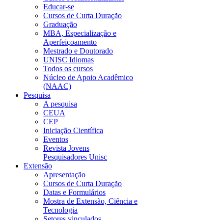
Educar-se
Cursos de Curta Duração
Graduação
MBA, Especialização e
Aperfeiçoamento
Mestrado e Doutorado
UNISC Idiomas
Todos os cursos
Núcleo de Apoio Acadêmico
(NAAC)
Pesquisa
A pesquisa
CEUA
CEP
Iniciação Científica
Eventos
Revista Jovens
Pesquisadores Unisc
Extensão
Apresentação
Cursos de Curta Duração
Datas e Formulários
Mostra de Extensão, Ciência e
Tecnologia
Setores vinculados