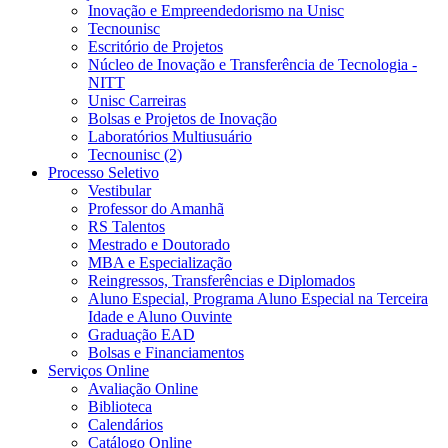
Inovação e Empreendedorismo na Unisc
Tecnounisc
Escritório de Projetos
Núcleo de Inovação e Transferência de Tecnologia -
NITT
Unisc Carreiras
Bolsas e Projetos de Inovação
Laboratórios Multiusuário
Tecnounisc (2)
Processo Seletivo
Vestibular
Professor do Amanhã
RS Talentos
Mestrado e Doutorado
MBA e Especialização
Reingressos, Transferências e Diplomados
Aluno Especial, Programa Aluno Especial na Terceira
Idade e Aluno Ouvinte
Graduação EAD
Bolsas e Financiamentos
Serviços Online
Avaliação Online
Biblioteca
Calendários
Catálogo Online