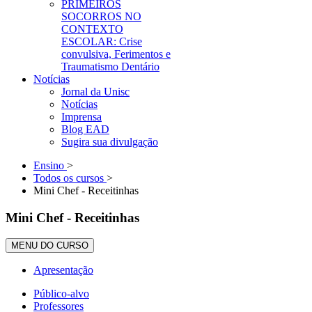
PRIMEIROS
SOCORROS NO
CONTEXTO
ESCOLAR: Crise
convulsiva, Ferimentos e
Traumatismo Dentário
Notícias
Jornal da Unisc
Notícias
Imprensa
Blog EAD
Sugira sua divulgação
Ensino
>
Todos os cursos
>
Mini Chef - Receitinhas
Mini Chef - Receitinhas
MENU DO CURSO
Apresentação
Público-alvo
Professores