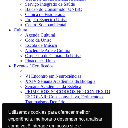
Serviço Integrado de Saúde
Balcão do Consumidor UNISC
Clínica de Fisioterapia
Projeto Espectro Unisc
Centro Socioambiental
Cultura
Agenda Cultural
Coro da Unisc
Escola de Música
Núcleo de Arte e Cultura
Orquestra de Câmara da Unisc
Pinacoteca Unisc
Eventos / Certificados
VI Encontro em Neurociências
XXIV Semana Acadêmica da Biologia
Semana Acadêmica da Estética
PRIMEIROS SOCORROS NO CONTEXTO
ESCOLAR: Crise convulsiva, Ferimentos e
Traumatismo Dentário
Notícias
Utilizamos cookies para oferecer melhor
Utilizamos cookies para oferecer melhor
Jornal da Unisc
Notícias
experiência, melhorar o desempenho, analisar
experiência, melhorar o desempenho, analisar
Imprensa
como você interage em nosso site e
como você interage em nosso site e
Blog EAD