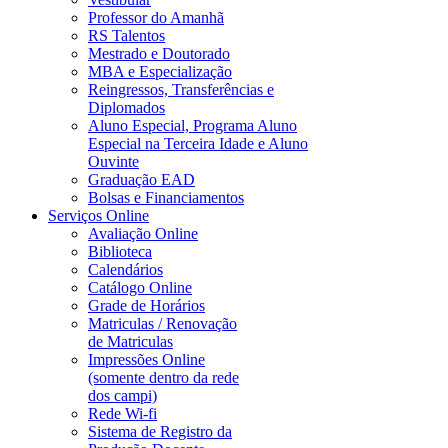
Professor do Amanhã
RS Talentos
Mestrado e Doutorado
MBA e Especialização
Reingressos, Transferências e
Diplomados
Aluno Especial, Programa Aluno
Especial na Terceira Idade e Aluno
Ouvinte
Graduação EAD
Bolsas e Financiamentos
Serviços Online
Avaliação Online
Biblioteca
Calendários
Catálogo Online
Grade de Horários
Matriculas / Renovação
de Matriculas
Impressões Online
(somente dentro da rede
dos campi)
Rede Wi-fi
Sistema de Registro da