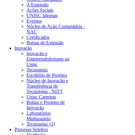
A Extensão
Ações Sociais
UNISC Idiomas
Eventos
Núcleo de Ação Comunitária -
NAC
Certificados
Bolsas de Extensão
Inovação
Inovação e
Empreendedorismo na
Unisc
Tecnounisc
Escritório de Projetos
Núcleo de Inovação e
Transferência de
Tecnologia - NITT
Unisc Carreiras
Bolsas e Projetos de
Inovação
Laboratórios
Multiusuário
Tecnounisc (2)
Processo Seletivo
Vestibular