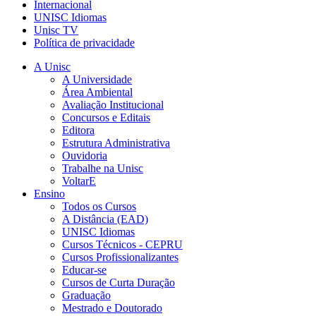
Internacional
UNISC Idiomas
Unisc TV
Política de privacidade
A Unisc
A Universidade
Área Ambiental
Avaliação Institucional
Concursos e Editais
Editora
Estrutura Administrativa
Ouvidoria
Trabalhe na Unisc
VoltarE
Ensino
Todos os Cursos
A Distância (EAD)
UNISC Idiomas
Cursos Técnicos - CEPRU
Cursos Profissionalizantes
Educar-se
Cursos de Curta Duração
Graduação
Mestrado e Doutorado