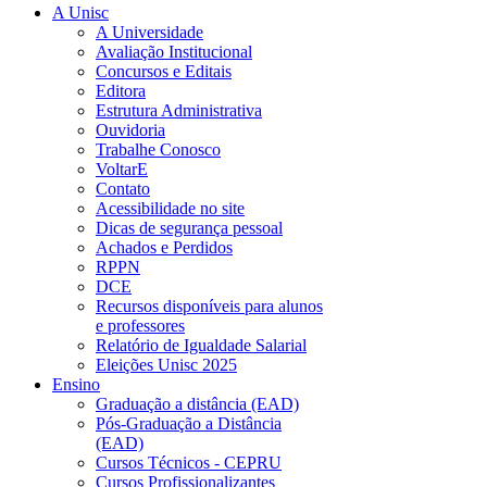
A Unisc
A Universidade
Avaliação Institucional
Concursos e Editais
Editora
Estrutura Administrativa
Ouvidoria
Trabalhe Conosco
VoltarE
Contato
Acessibilidade no site
Dicas de segurança pessoal
Achados e Perdidos
RPPN
DCE
Recursos disponíveis para alunos
e professores
Relatório de Igualdade Salarial
Eleições Unisc 2025
Ensino
Graduação a distância (EAD)
Pós-Graduação a Distância
(EAD)
Cursos Técnicos - CEPRU
Cursos Profissionalizantes