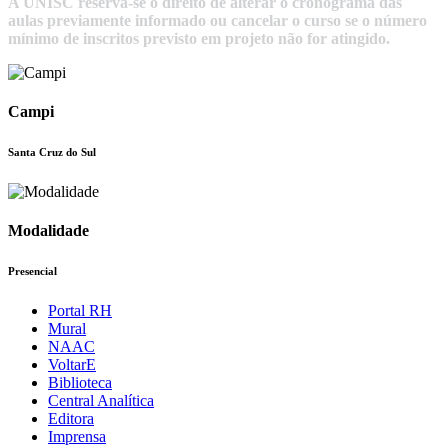
A UNISC reserva-se o direito de alterar o cronograma das
aulas previamente informado ou cancelar o curso se o número
mínimo de inscritos previsto em projeto não for atingido.
Campi
Santa Cruz do Sul
Modalidade
Presencial
Portal RH
Mural
NAAC
VoltarE
Biblioteca
Central Analítica
Editora
Imprensa