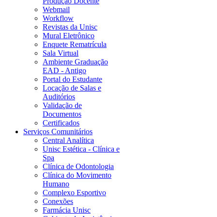
Produção Docente
Webmail
Workflow
Revistas da Unisc
Mural Eletrônico
Enquete Rematrícula
Sala Virtual
Ambiente Graduação
EAD - Antigo
Portal do Estudante
Locação de Salas e
Auditórios
Validação de
Documentos
Certificados
Serviços Comunitários
Central Analítica
Unisc Estética - Clínica e
Spa
Clínica de Odontologia
Clínica do Movimento
Humano
Complexo Esportivo
Conexões
Farmácia Unisc