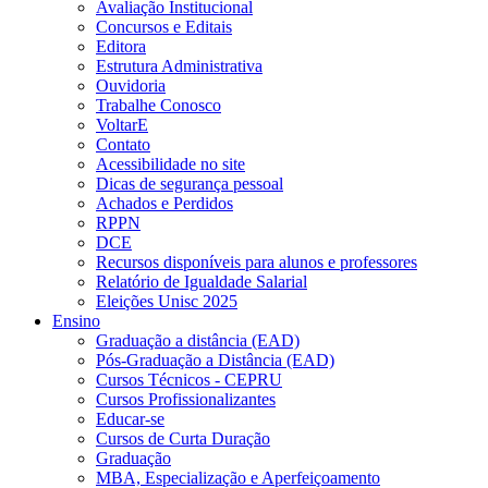
Avaliação Institucional
Concursos e Editais
Editora
Estrutura Administrativa
Ouvidoria
Trabalhe Conosco
VoltarE
Contato
Acessibilidade no site
Dicas de segurança pessoal
Achados e Perdidos
RPPN
DCE
Recursos disponíveis para alunos e professores
Relatório de Igualdade Salarial
Eleições Unisc 2025
Ensino
Graduação a distância (EAD)
Pós-Graduação a Distância (EAD)
Cursos Técnicos - CEPRU
Cursos Profissionalizantes
Educar-se
Cursos de Curta Duração
Graduação
MBA, Especialização e Aperfeiçoamento