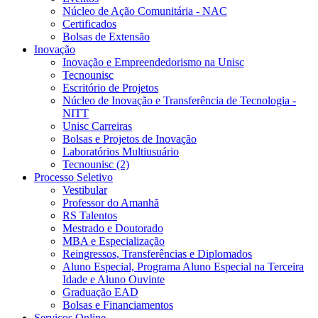
Núcleo de Ação Comunitária - NAC
Certificados
Bolsas de Extensão
Inovação
Inovação e Empreendedorismo na Unisc
Tecnounisc
Escritório de Projetos
Núcleo de Inovação e Transferência de Tecnologia -
NITT
Unisc Carreiras
Bolsas e Projetos de Inovação
Laboratórios Multiusuário
Tecnounisc (2)
Processo Seletivo
Vestibular
Professor do Amanhã
RS Talentos
Mestrado e Doutorado
MBA e Especialização
Reingressos, Transferências e Diplomados
Aluno Especial, Programa Aluno Especial na Terceira
Idade e Aluno Ouvinte
Graduação EAD
Bolsas e Financiamentos
Serviços Online