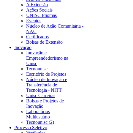
A Extensão
Ações Sociais
UNISC Idiomas
Eventos
Núcleo de Ação Comunitária -
NAC
Certificados
Bolsas de Extensão
Inovação
Inovação e
Empreendedorismo na
Unisc
Tecnounisc
Escritório de Projetos
Núcleo de Inovação e
Transferência de
Tecnologia - NITT
Unisc Carreiras
Bolsas e Projetos de
Inovação
Laboratórios
Multiusuário
Tecnounisc (2)
Processo Seletivo
Vestibular