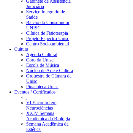
Gabinete de Assistência
Judiciária
Serviço Integrado de
Saúde
Balcão do Consumidor
UNISC
Clínica de Fisioterapia
Projeto Espectro Unisc
Centro Socioambiental
Cultura
Agenda Cultural
Coro da Unisc
Escola de Música
Núcleo de Arte e Cultura
Orquestra de Câmara da
Unisc
Pinacoteca Unisc
Eventos / Certificados
VI Encontro em
Neurociências
XXIV Semana
Acadêmica da Biologia
Semana Acadêmica da
Estética