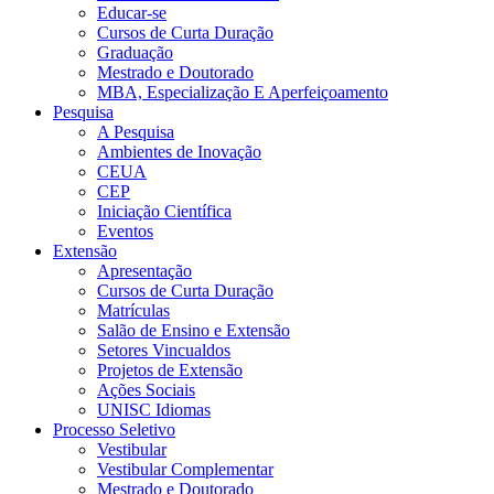
Educar-se
Cursos de Curta Duração
Graduação
Mestrado e Doutorado
MBA, Especialização E Aperfeiçoamento
Pesquisa
A Pesquisa
Ambientes de Inovação
CEUA
CEP
Iniciação Científica
Eventos
Extensão
Apresentação
Cursos de Curta Duração
Matrículas
Salão de Ensino e Extensão
Setores Vincualdos
Projetos de Extensão
Ações Sociais
UNISC Idiomas
Processo Seletivo
Vestibular
Vestibular Complementar
Mestrado e Doutorado