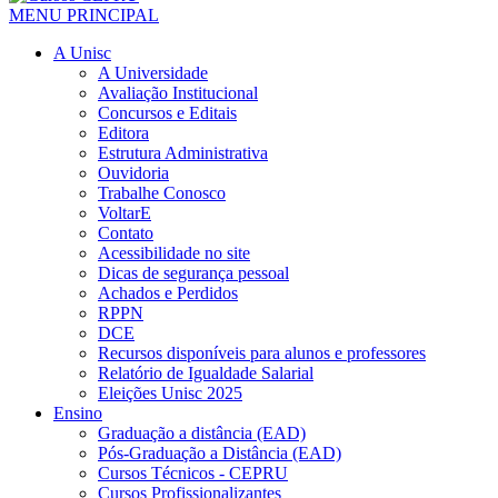
MENU PRINCIPAL
A Unisc
A Universidade
Avaliação Institucional
Concursos e Editais
Editora
Estrutura Administrativa
Ouvidoria
Trabalhe Conosco
VoltarE
Contato
Acessibilidade no site
Dicas de segurança pessoal
Achados e Perdidos
RPPN
DCE
Recursos disponíveis para alunos e professores
Relatório de Igualdade Salarial
Eleições Unisc 2025
Ensino
Graduação a distância (EAD)
Pós-Graduação a Distância (EAD)
Cursos Técnicos - CEPRU
Cursos Profissionalizantes