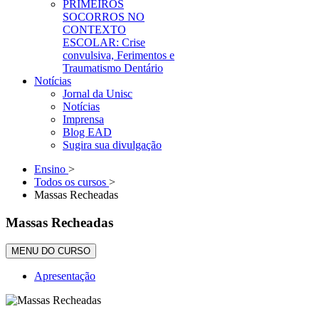
PRIMEIROS
SOCORROS NO
CONTEXTO
ESCOLAR: Crise
convulsiva, Ferimentos e
Traumatismo Dentário
Notícias
Jornal da Unisc
Notícias
Imprensa
Blog EAD
Sugira sua divulgação
Ensino
>
Todos os cursos
>
Massas Recheadas
Massas Recheadas
MENU DO CURSO
Apresentação