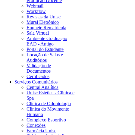
Produção Docente
Webmail
Workflow
Revistas da Unisc
Mural Eletrônico
Enquete Rematrícula
Sala Virtual
Ambiente Graduação
EAD - Antigo
Portal do Estudante
Locação de Salas e
Auditórios
Validação de
Documentos
Certificados
Serviços Comunitários
Central Analítica
Unisc Estética - Clínica e
Spa
Clínica de Odontologia
Clínica do Movimento
Humano
Complexo Esportivo
Conexões
Farmácia Unisc