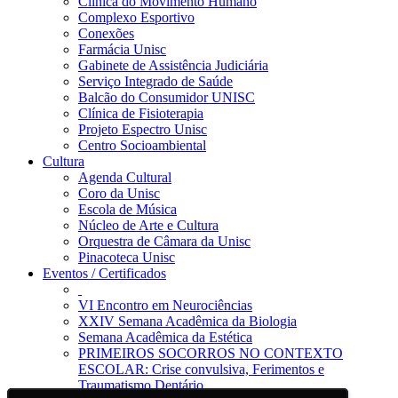
Clínica do Movimento Humano
Complexo Esportivo
Conexões
Farmácia Unisc
Gabinete de Assistência Judiciária
Serviço Integrado de Saúde
Balcão do Consumidor UNISC
Clínica de Fisioterapia
Projeto Espectro Unisc
Centro Socioambiental
Cultura
Agenda Cultural
Coro da Unisc
Escola de Música
Núcleo de Arte e Cultura
Orquestra de Câmara da Unisc
Pinacoteca Unisc
Eventos / Certificados
VI Encontro em Neurociências
XXIV Semana Acadêmica da Biologia
Semana Acadêmica da Estética
PRIMEIROS SOCORROS NO CONTEXTO
ESCOLAR: Crise convulsiva, Ferimentos e
Traumatismo Dentário