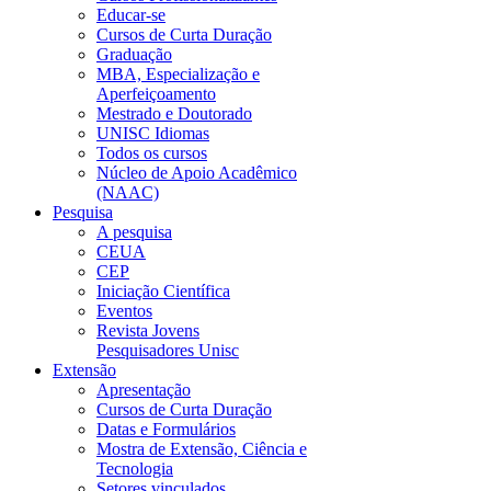
Educar-se
Cursos de Curta Duração
Graduação
MBA, Especialização e
Aperfeiçoamento
Mestrado e Doutorado
UNISC Idiomas
Todos os cursos
Núcleo de Apoio Acadêmico
(NAAC)
Pesquisa
A pesquisa
CEUA
CEP
Iniciação Científica
Eventos
Revista Jovens
Pesquisadores Unisc
Extensão
Apresentação
Cursos de Curta Duração
Datas e Formulários
Mostra de Extensão, Ciência e
Tecnologia
Setores vinculados