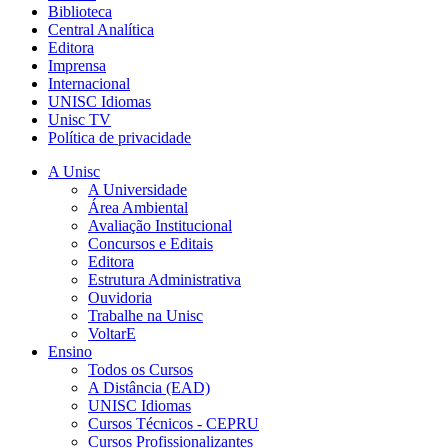
Biblioteca
Central Analítica
Editora
Imprensa
Internacional
UNISC Idiomas
Unisc TV
Política de privacidade
A Unisc
A Universidade
Área Ambiental
Avaliação Institucional
Concursos e Editais
Editora
Estrutura Administrativa
Ouvidoria
Trabalhe na Unisc
VoltarE
Ensino
Todos os Cursos
A Distância (EAD)
UNISC Idiomas
Cursos Técnicos - CEPRU
Cursos Profissionalizantes