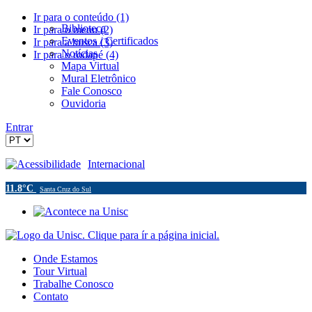
Ir para o conteúdo (1)
Biblioteca
Ir para o menu (2)
Eventos / Certificados
Ir para a busca (3)
Notícias
Ir para o rodapé (4)
Mapa Virtual
Mural Eletrônico
Fale Conosco
Ouvidoria
Entrar
Acessibilidade
Internacional
11.8°C
Santa Cruz do Sul
Onde Estamos
Tour Virtual
Trabalhe Conosco
Contato