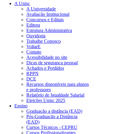
A Unisc
A Universidade
Avaliação Institucional
Concursos e Editais
Editora
Estrutura Administrativa
Ouvidoria
Trabalhe Conosco
VoltarE
Contato
Acessibilidade no site
Dicas de segurança pessoal
Achados e Perdidos
RPPN
DCE
Recursos disponíveis para alunos
e professores
Relatório de Igualdade Salarial
Eleições Unisc 2025
Ensino
Graduação a distância (EAD)
Pós-Graduação a Distância
(EAD)
Cursos Técnicos - CEPRU
Cursos Profissionalizantes