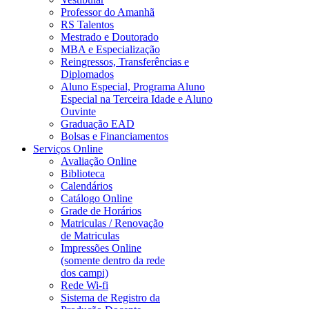
Professor do Amanhã
RS Talentos
Mestrado e Doutorado
MBA e Especialização
Reingressos, Transferências e
Diplomados
Aluno Especial, Programa Aluno
Especial na Terceira Idade e Aluno
Ouvinte
Graduação EAD
Bolsas e Financiamentos
Serviços Online
Avaliação Online
Biblioteca
Calendários
Catálogo Online
Grade de Horários
Matriculas / Renovação
de Matriculas
Impressões Online
(somente dentro da rede
dos campi)
Rede Wi-fi
Sistema de Registro da