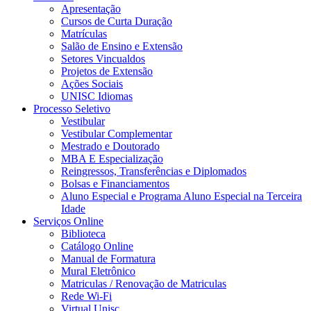
Apresentação
Cursos de Curta Duração
Matrículas
Salão de Ensino e Extensão
Setores Vincualdos
Projetos de Extensão
Ações Sociais
UNISC Idiomas
Processo Seletivo
Vestibular
Vestibular Complementar
Mestrado e Doutorado
MBA E Especialização
Reingressos, Transferências e Diplomados
Bolsas e Financiamentos
Aluno Especial e Programa Aluno Especial na Terceira
Idade
Serviços Online
Biblioteca
Catálogo Online
Manual de Formatura
Mural Eletrônico
Matriculas / Renovação de Matriculas
Rede Wi-Fi
Virtual Unisc