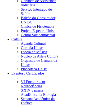
Gabinete de Assistência
Judiciária
Serviço Integrado de
Saúde
Balcão do Consumidor
UNISC
Clínica de Fisioterapia
Projeto Espectro Unisc
Centro Socioambiental
Cultura
Agenda Cultural
Coro da Unisc
Escola de Música
Núcleo de Arte e Cultura
Orquestra de Câmara da
Unisc
Pinacoteca Unisc
Eventos / Certificados
VI Encontro em
Neurociências
XXIV Semana
Acadêmica da Biologia
Semana Acadêmica da
Estética