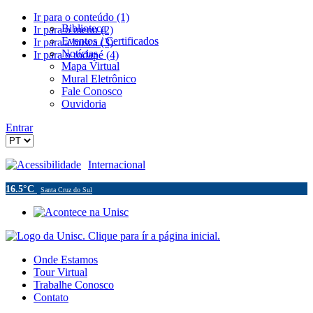
Ir para o conteúdo (1)
Biblioteca
Ir para o menu (2)
Eventos / Certificados
Ir para a busca (3)
Notícias
Ir para o rodapé (4)
Mapa Virtual
Mural Eletrônico
Fale Conosco
Ouvidoria
Entrar
Acessibilidade
Internacional
16.5°C
Santa Cruz do Sul
Onde Estamos
Tour Virtual
Trabalhe Conosco
Contato