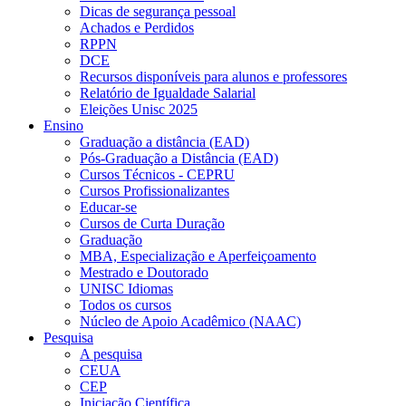
Dicas de segurança pessoal
Achados e Perdidos
RPPN
DCE
Recursos disponíveis para alunos e professores
Relatório de Igualdade Salarial
Eleições Unisc 2025
Ensino
Graduação a distância (EAD)
Pós-Graduação a Distância (EAD)
Cursos Técnicos - CEPRU
Cursos Profissionalizantes
Educar-se
Cursos de Curta Duração
Graduação
MBA, Especialização e Aperfeiçoamento
Mestrado e Doutorado
UNISC Idiomas
Todos os cursos
Núcleo de Apoio Acadêmico (NAAC)
Pesquisa
A pesquisa
CEUA
CEP
Iniciação Científica