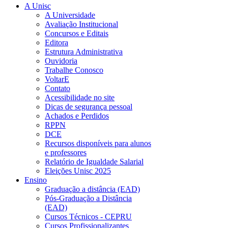
A Unisc
A Universidade
Avaliação Institucional
Concursos e Editais
Editora
Estrutura Administrativa
Ouvidoria
Trabalhe Conosco
VoltarE
Contato
Acessibilidade no site
Dicas de segurança pessoal
Achados e Perdidos
RPPN
DCE
Recursos disponíveis para alunos
e professores
Relatório de Igualdade Salarial
Eleições Unisc 2025
Ensino
Graduação a distância (EAD)
Pós-Graduação a Distância
(EAD)
Cursos Técnicos - CEPRU
Cursos Profissionalizantes