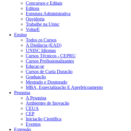
Concursos e Editais
Editora
Estrutura Administrativa
Ouvidoria
Trabalhe na Unisc
VoltarE
Ensino
Todos os Cursos
A Distância (EAD)
UNISC Idiomas
Cursos Técnicos - CEPRU
Cursos Profissionalizantes
Educar-se
Cursos de Curta Duração
Graduação
Mestrado e Doutorado
MBA, Especialização E Aperfeiçoamento
Pesquisa
A Pesquisa
Ambientes de Inovação
CEUA
CEP
Iniciação Científica
Eventos
Extensão