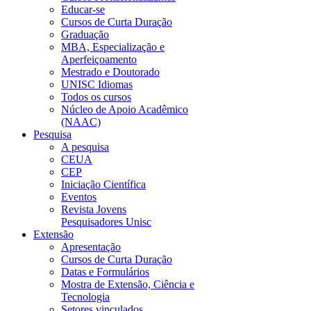
Educar-se
Cursos de Curta Duração
Graduação
MBA, Especialização e
Aperfeiçoamento
Mestrado e Doutorado
UNISC Idiomas
Todos os cursos
Núcleo de Apoio Acadêmico
(NAAC)
Pesquisa
A pesquisa
CEUA
CEP
Iniciação Científica
Eventos
Revista Jovens
Pesquisadores Unisc
Extensão
Apresentação
Cursos de Curta Duração
Datas e Formulários
Mostra de Extensão, Ciência e
Tecnologia
Setores vinculados