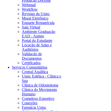
Produção Docente
Webmail
Workflow
Revistas da Unisc
Mural Eletrônico
Enquete Rematrícula
Sala Virtual
Ambiente Graduação
EAD - Antigo
Portal do Estudante
Locação de Salas e
Auditórios
Validação de
Documentos
Certificados
Serviços Comunitários
Central Analítica
Unisc Estética - Clínica e
Spa
Clínica de Odontologia
Clínica do Movimento
Humano
Complexo Esportivo
Conexões
Farmácia Unisc