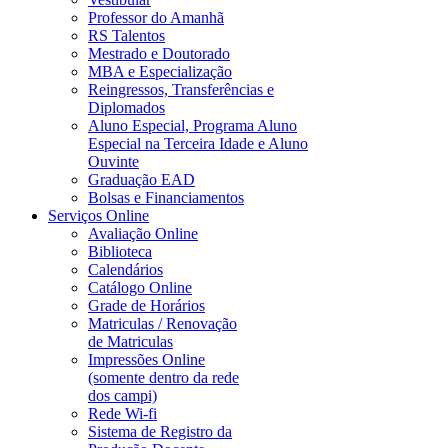
Professor do Amanhã
RS Talentos
Mestrado e Doutorado
MBA e Especialização
Reingressos, Transferências e
Diplomados
Aluno Especial, Programa Aluno
Especial na Terceira Idade e Aluno
Ouvinte
Graduação EAD
Bolsas e Financiamentos
Serviços Online
Avaliação Online
Biblioteca
Calendários
Catálogo Online
Grade de Horários
Matriculas / Renovação
de Matriculas
Impressões Online
(somente dentro da rede
dos campi)
Rede Wi-fi
Sistema de Registro da