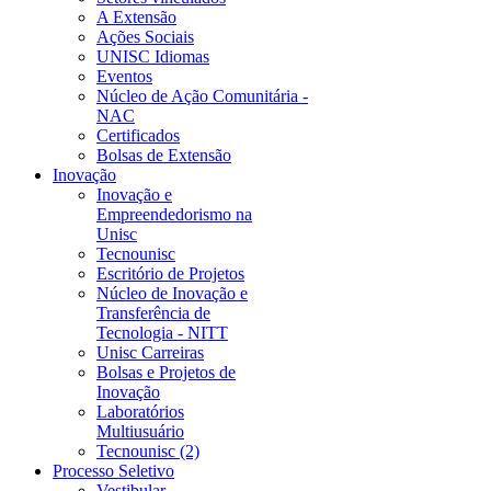
A Extensão
Ações Sociais
UNISC Idiomas
Eventos
Núcleo de Ação Comunitária -
NAC
Certificados
Bolsas de Extensão
Inovação
Inovação e
Empreendedorismo na
Unisc
Tecnounisc
Escritório de Projetos
Núcleo de Inovação e
Transferência de
Tecnologia - NITT
Unisc Carreiras
Bolsas e Projetos de
Inovação
Laboratórios
Multiusuário
Tecnounisc (2)
Processo Seletivo
Vestibular