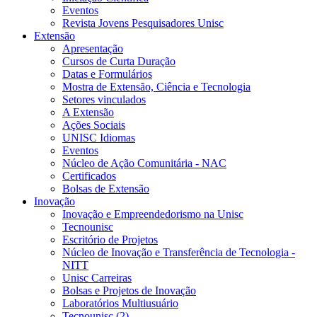
Eventos
Revista Jovens Pesquisadores Unisc
Extensão
Apresentação
Cursos de Curta Duração
Datas e Formulários
Mostra de Extensão, Ciência e Tecnologia
Setores vinculados
A Extensão
Ações Sociais
UNISC Idiomas
Eventos
Núcleo de Ação Comunitária - NAC
Certificados
Bolsas de Extensão
Inovação
Inovação e Empreendedorismo na Unisc
Tecnounisc
Escritório de Projetos
Núcleo de Inovação e Transferência de Tecnologia -
NITT
Unisc Carreiras
Bolsas e Projetos de Inovação
Laboratórios Multiusuário
Tecnounisc (2)