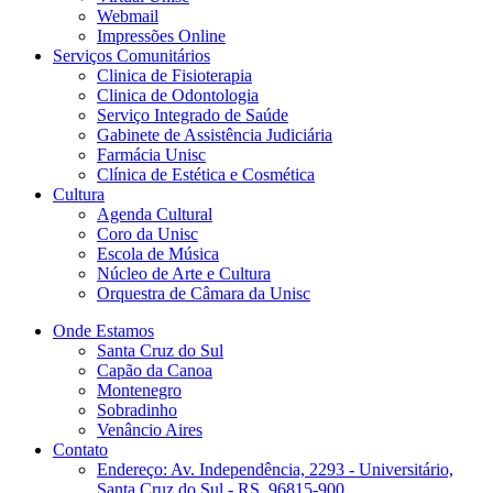
Webmail
Impressões Online
Serviços Comunitários
Clinica de Fisioterapia
Clinica de Odontologia
Serviço Integrado de Saúde
Gabinete de Assistência Judiciária
Farmácia Unisc
Clínica de Estética e Cosmética
Cultura
Agenda Cultural
Coro da Unisc
Escola de Música
Núcleo de Arte e Cultura
Orquestra de Câmara da Unisc
Onde Estamos
Santa Cruz do Sul
Capão da Canoa
Montenegro
Sobradinho
Venâncio Aires
Contato
Endereço: Av. Independência, 2293 - Universitário,
Santa Cruz do Sul - RS, 96815-900