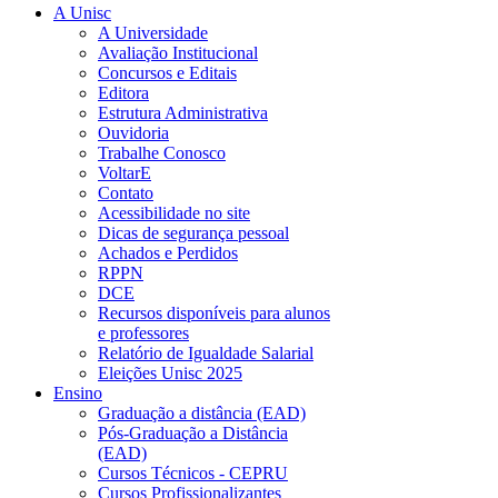
A Unisc
A Universidade
Avaliação Institucional
Concursos e Editais
Editora
Estrutura Administrativa
Ouvidoria
Trabalhe Conosco
VoltarE
Contato
Acessibilidade no site
Dicas de segurança pessoal
Achados e Perdidos
RPPN
DCE
Recursos disponíveis para alunos
e professores
Relatório de Igualdade Salarial
Eleições Unisc 2025
Ensino
Graduação a distância (EAD)
Pós-Graduação a Distância
(EAD)
Cursos Técnicos - CEPRU
Cursos Profissionalizantes