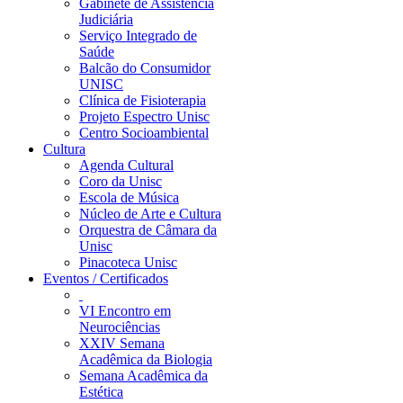
Gabinete de Assistência
Judiciária
Serviço Integrado de
Saúde
Balcão do Consumidor
UNISC
Clínica de Fisioterapia
Projeto Espectro Unisc
Centro Socioambiental
Cultura
Agenda Cultural
Coro da Unisc
Escola de Música
Núcleo de Arte e Cultura
Orquestra de Câmara da
Unisc
Pinacoteca Unisc
Eventos / Certificados
VI Encontro em
Neurociências
XXIV Semana
Acadêmica da Biologia
Semana Acadêmica da
Estética