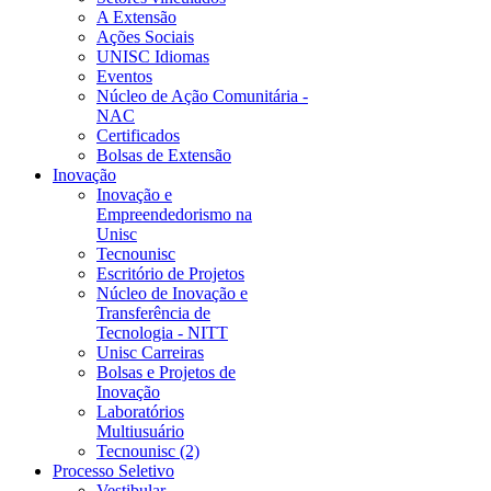
A Extensão
Ações Sociais
UNISC Idiomas
Eventos
Núcleo de Ação Comunitária -
NAC
Certificados
Bolsas de Extensão
Inovação
Inovação e
Empreendedorismo na
Unisc
Tecnounisc
Escritório de Projetos
Núcleo de Inovação e
Transferência de
Tecnologia - NITT
Unisc Carreiras
Bolsas e Projetos de
Inovação
Laboratórios
Multiusuário
Tecnounisc (2)
Processo Seletivo
Vestibular