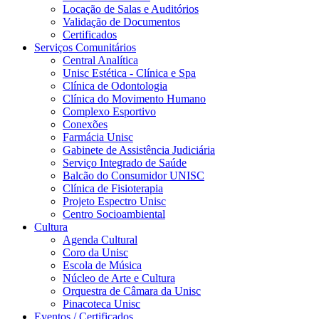
Locação de Salas e Auditórios
Validação de Documentos
Certificados
Serviços Comunitários
Central Analítica
Unisc Estética - Clínica e Spa
Clínica de Odontologia
Clínica do Movimento Humano
Complexo Esportivo
Conexões
Farmácia Unisc
Gabinete de Assistência Judiciária
Serviço Integrado de Saúde
Balcão do Consumidor UNISC
Clínica de Fisioterapia
Projeto Espectro Unisc
Centro Socioambiental
Cultura
Agenda Cultural
Coro da Unisc
Escola de Música
Núcleo de Arte e Cultura
Orquestra de Câmara da Unisc
Pinacoteca Unisc
Eventos / Certificados