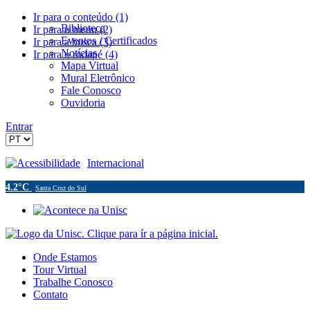
Ir para o conteúdo (1)
Biblioteca
Ir para o menu (2)
Eventos / Certificados
Ir para a busca (3)
Notícias
Ir para o rodapé (4)
Mapa Virtual
Mural Eletrônico
Fale Conosco
Ouvidoria
Entrar
Acessibilidade
Internacional
4.2°C
Santa Cruz do Sul
Onde Estamos
Tour Virtual
Trabalhe Conosco
Contato