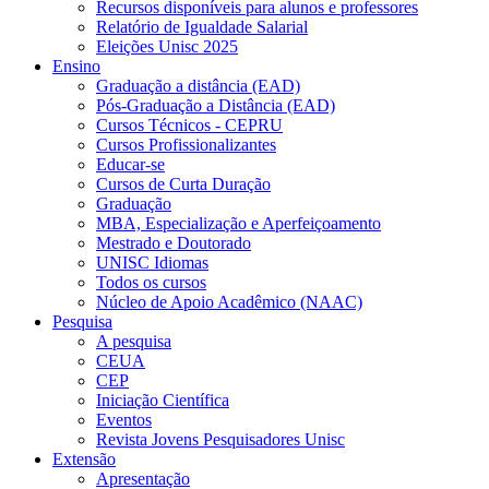
Recursos disponíveis para alunos e professores
Relatório de Igualdade Salarial
Eleições Unisc 2025
Ensino
Graduação a distância (EAD)
Pós-Graduação a Distância (EAD)
Cursos Técnicos - CEPRU
Cursos Profissionalizantes
Educar-se
Cursos de Curta Duração
Graduação
MBA, Especialização e Aperfeiçoamento
Mestrado e Doutorado
UNISC Idiomas
Todos os cursos
Núcleo de Apoio Acadêmico (NAAC)
Pesquisa
A pesquisa
CEUA
CEP
Iniciação Científica
Eventos
Revista Jovens Pesquisadores Unisc
Extensão
Apresentação