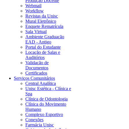
Produção Docente
Webmail
Workflow
Revistas da Unisc
Mural Eletrônico
Enquete Rematrícula
Sala Virtual
Ambiente Graduação
EAD - Antigo
Portal do Estudante
Locação de Salas e
Auditórios
Validação de
Documentos
Certificados
Serviços Comunitários
Central Analítica
Unisc Estética - Clínica e
Spa
Clínica de Odontologia
Clínica do Movimento
Humano
Complexo Esportivo
Conexões
Farmácia Unisc