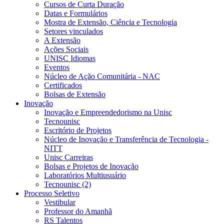
Cursos de Curta Duração
Datas e Formulários
Mostra de Extensão, Ciência e Tecnologia
Setores vinculados
A Extensão
Ações Sociais
UNISC Idiomas
Eventos
Núcleo de Ação Comunitária - NAC
Certificados
Bolsas de Extensão
Inovação
Inovação e Empreendedorismo na Unisc
Tecnounisc
Escritório de Projetos
Núcleo de Inovação e Transferência de Tecnologia -
NITT
Unisc Carreiras
Bolsas e Projetos de Inovação
Laboratórios Multiusuário
Tecnounisc (2)
Processo Seletivo
Vestibular
Professor do Amanhã
RS Talentos