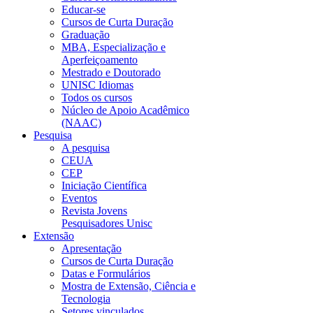
Educar-se
Cursos de Curta Duração
Graduação
MBA, Especialização e
Aperfeiçoamento
Mestrado e Doutorado
UNISC Idiomas
Todos os cursos
Núcleo de Apoio Acadêmico
(NAAC)
Pesquisa
A pesquisa
CEUA
CEP
Iniciação Científica
Eventos
Revista Jovens
Pesquisadores Unisc
Extensão
Apresentação
Cursos de Curta Duração
Datas e Formulários
Mostra de Extensão, Ciência e
Tecnologia
Setores vinculados