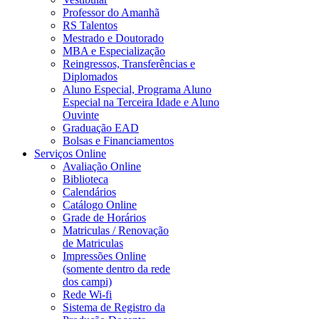
Professor do Amanhã
RS Talentos
Mestrado e Doutorado
MBA e Especialização
Reingressos, Transferências e
Diplomados
Aluno Especial, Programa Aluno
Especial na Terceira Idade e Aluno
Ouvinte
Graduação EAD
Bolsas e Financiamentos
Serviços Online
Avaliação Online
Biblioteca
Calendários
Catálogo Online
Grade de Horários
Matriculas / Renovação
de Matriculas
Impressões Online
(somente dentro da rede
dos campi)
Rede Wi-fi
Sistema de Registro da