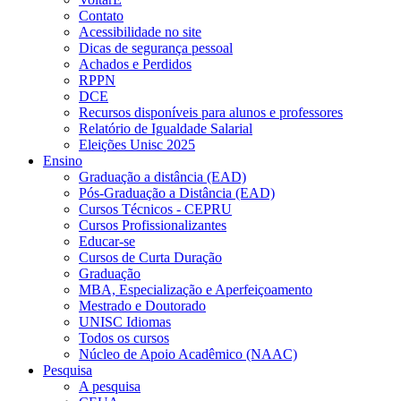
Contato
Acessibilidade no site
Dicas de segurança pessoal
Achados e Perdidos
RPPN
DCE
Recursos disponíveis para alunos e professores
Relatório de Igualdade Salarial
Eleições Unisc 2025
Ensino
Graduação a distância (EAD)
Pós-Graduação a Distância (EAD)
Cursos Técnicos - CEPRU
Cursos Profissionalizantes
Educar-se
Cursos de Curta Duração
Graduação
MBA, Especialização e Aperfeiçoamento
Mestrado e Doutorado
UNISC Idiomas
Todos os cursos
Núcleo de Apoio Acadêmico (NAAC)
Pesquisa
A pesquisa