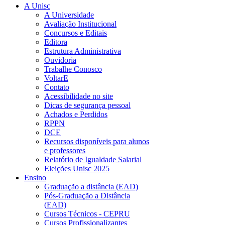
A Unisc
A Universidade
Avaliação Institucional
Concursos e Editais
Editora
Estrutura Administrativa
Ouvidoria
Trabalhe Conosco
VoltarE
Contato
Acessibilidade no site
Dicas de segurança pessoal
Achados e Perdidos
RPPN
DCE
Recursos disponíveis para alunos
e professores
Relatório de Igualdade Salarial
Eleições Unisc 2025
Ensino
Graduação a distância (EAD)
Pós-Graduação a Distância
(EAD)
Cursos Técnicos - CEPRU
Cursos Profissionalizantes