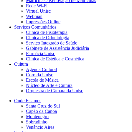
Matriculas / Renovação de Matriculas
Rede Wi-Fi
Virtual Unisc
Webmail
Impressões Online
Serviços Comunitários
Clinica de Fisioterapia
Clinica de Odontologia
Serviço Integrado de Saúde
Gabinete de Assistência Judiciária
Farmácia Unisc
Clínica de Estética e Cosmética
Cultura
Agenda Cultural
Coro da Unisc
Escola de Música
Núcleo de Arte e Cultura
Orquestra de Câmara da Unisc
Onde Estamos
Santa Cruz do Sul
Capão da Canoa
Montenegro
Sobradinho
Venâncio Aires