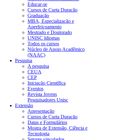
Educar-se
Cursos de Curta Duração
Graduação
MBA, Especialização e
Aperfeiçoamento
Mestrado e Doutorado
UNISC Idiomas
Todos os cursos
Núcleo de Apoio Acadêmico
(NAAC)
Pesquisa
A pesquisa
CEUA
CEP
Iniciação Científica
Eventos
Revista Jovens
Pesquisadores Unisc
Extensão
Apresentação
Cursos de Curta Duração
Datas e Formulários
Mostra de Extensão, Ciência e
Tecnologia
Setores vinculados