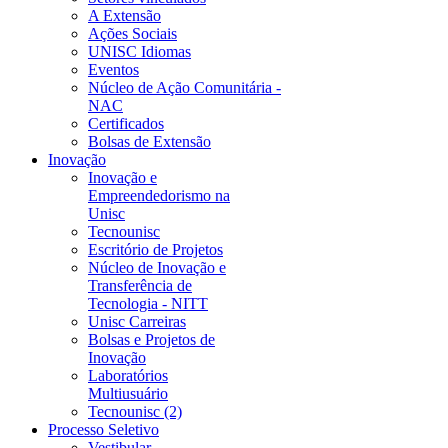
A Extensão
Ações Sociais
UNISC Idiomas
Eventos
Núcleo de Ação Comunitária -
NAC
Certificados
Bolsas de Extensão
Inovação
Inovação e
Empreendedorismo na
Unisc
Tecnounisc
Escritório de Projetos
Núcleo de Inovação e
Transferência de
Tecnologia - NITT
Unisc Carreiras
Bolsas e Projetos de
Inovação
Laboratórios
Multiusuário
Tecnounisc (2)
Processo Seletivo
Vestibular