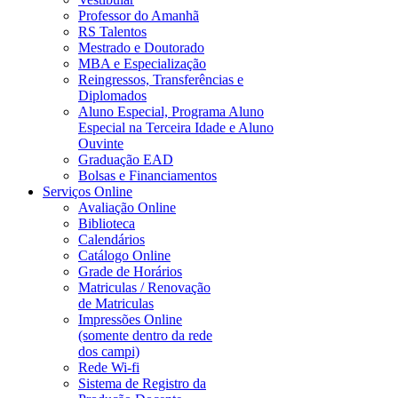
Professor do Amanhã
RS Talentos
Mestrado e Doutorado
MBA e Especialização
Reingressos, Transferências e
Diplomados
Aluno Especial, Programa Aluno
Especial na Terceira Idade e Aluno
Ouvinte
Graduação EAD
Bolsas e Financiamentos
Serviços Online
Avaliação Online
Biblioteca
Calendários
Catálogo Online
Grade de Horários
Matriculas / Renovação
de Matriculas
Impressões Online
(somente dentro da rede
dos campi)
Rede Wi-fi
Sistema de Registro da