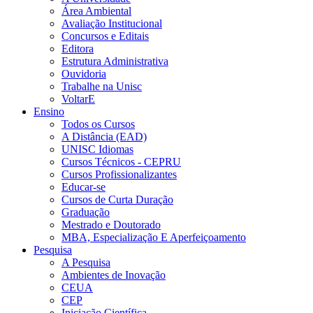
Área Ambiental
Avaliação Institucional
Concursos e Editais
Editora
Estrutura Administrativa
Ouvidoria
Trabalhe na Unisc
VoltarE
Ensino
Todos os Cursos
A Distância (EAD)
UNISC Idiomas
Cursos Técnicos - CEPRU
Cursos Profissionalizantes
Educar-se
Cursos de Curta Duração
Graduação
Mestrado e Doutorado
MBA, Especialização E Aperfeiçoamento
Pesquisa
A Pesquisa
Ambientes de Inovação
CEUA
CEP
Iniciação Científica