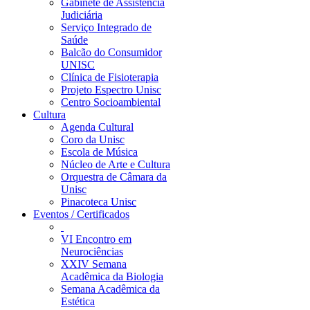
Gabinete de Assistência
Judiciária
Serviço Integrado de
Saúde
Balcão do Consumidor
UNISC
Clínica de Fisioterapia
Projeto Espectro Unisc
Centro Socioambiental
Cultura
Agenda Cultural
Coro da Unisc
Escola de Música
Núcleo de Arte e Cultura
Orquestra de Câmara da
Unisc
Pinacoteca Unisc
Eventos / Certificados
VI Encontro em
Neurociências
XXIV Semana
Acadêmica da Biologia
Semana Acadêmica da
Estética