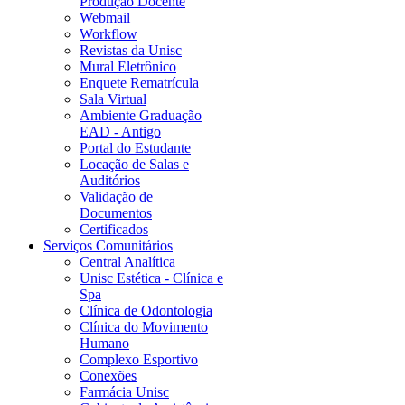
Produção Docente
Webmail
Workflow
Revistas da Unisc
Mural Eletrônico
Enquete Rematrícula
Sala Virtual
Ambiente Graduação
EAD - Antigo
Portal do Estudante
Locação de Salas e
Auditórios
Validação de
Documentos
Certificados
Serviços Comunitários
Central Analítica
Unisc Estética - Clínica e
Spa
Clínica de Odontologia
Clínica do Movimento
Humano
Complexo Esportivo
Conexões
Farmácia Unisc