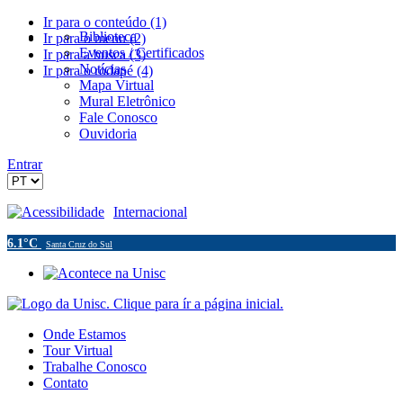
Ir para o conteúdo (1)
Biblioteca
Ir para o menu (2)
Eventos / Certificados
Ir para a busca (3)
Notícias
Ir para o rodapé (4)
Mapa Virtual
Mural Eletrônico
Fale Conosco
Ouvidoria
Entrar
Acessibilidade
Internacional
6.1°C
Santa Cruz do Sul
Onde Estamos
Tour Virtual
Trabalhe Conosco
Contato