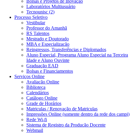
Bolsas e Projetos de Inovação
Laboratórios Multiusuário
Tecnounisc (2)
Processo Seletivo
Vestibular
Professor do Amanhã
RS Talentos
Mestrado e Doutorado
MBA e Especialização
Reingressos, Transferências e Diplomados
Aluno Especial, Programa Aluno Especial na Terceira
Idade e Aluno Ouvinte
Graduação EAD
Bolsas e Financiamentos
Serviços Online
Avaliação Online
Biblioteca
Calendários
Catálogo Online
Grade de Horários
Matriculas / Renovação de Matriculas
Impressões Online (somente dentro da rede dos campi)
Rede Wi-fi
Sistema de Registro da Produção Docente
Webmail