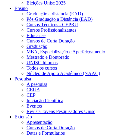
Eleições Unisc 2025
Ensino
Graduação a distância (EAD)
Pós-Graduação a Distância (EAD)
Cursos Técnicos - CEPRU
Cursos Profissionalizantes
Educar-se
Cursos de Curta Duração
Graduação
MBA, Especialização e Aperfeiçoamento
Mestrado e Doutorado
UNISC Idiomas
Todos os cursos
Núcleo de Apoio Acadêmico (NAAC)
Pesquisa
A pesquisa
CEUA
CEP
Iniciação Científica
Eventos
Revista Jovens Pesquisadores Unisc
Extensão
Apresentação
Cursos de Curta Duração
Datas e Formulários