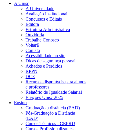
A Unisc
A Universidade
Avaliação Institucional
Concursos e Editais
Editora
Estrutura Administrativa
Ouvidoria
Trabalhe Conosco
VoltarE
Contato
Acessibilidade no site
Dicas de segurança pessoal
Achados e Perdidos
RPPN
DCE
Recursos disponíveis para alunos
e professores
Relatório de Igualdade Salarial
Eleições Unisc 2025
Ensino
Graduação a distância (EAD)
Pós-Graduação a Distância
(EAD)
Cursos Técnicos - CEPRU
Cursos Profissionalizantes