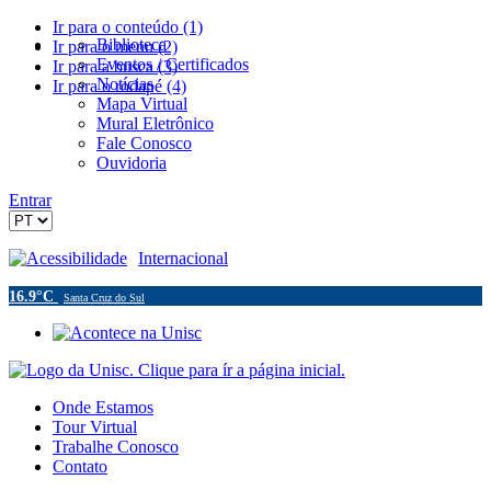
Ir para o conteúdo (1)
Biblioteca
Ir para o menu (2)
Eventos / Certificados
Ir para a busca (3)
Notícias
Ir para o rodapé (4)
Mapa Virtual
Mural Eletrônico
Fale Conosco
Ouvidoria
Entrar
Acessibilidade
Internacional
16.9°C
Santa Cruz do Sul
Onde Estamos
Tour Virtual
Trabalhe Conosco
Contato