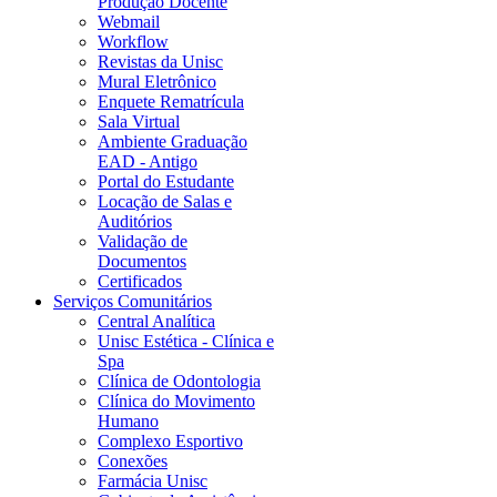
Produção Docente
Webmail
Workflow
Revistas da Unisc
Mural Eletrônico
Enquete Rematrícula
Sala Virtual
Ambiente Graduação
EAD - Antigo
Portal do Estudante
Locação de Salas e
Auditórios
Validação de
Documentos
Certificados
Serviços Comunitários
Central Analítica
Unisc Estética - Clínica e
Spa
Clínica de Odontologia
Clínica do Movimento
Humano
Complexo Esportivo
Conexões
Farmácia Unisc