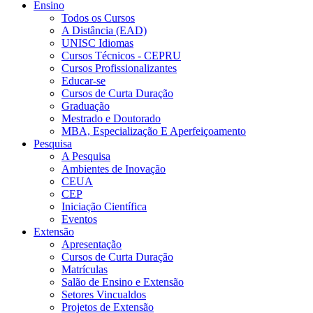
Ensino
Todos os Cursos
A Distância (EAD)
UNISC Idiomas
Cursos Técnicos - CEPRU
Cursos Profissionalizantes
Educar-se
Cursos de Curta Duração
Graduação
Mestrado e Doutorado
MBA, Especialização E Aperfeiçoamento
Pesquisa
A Pesquisa
Ambientes de Inovação
CEUA
CEP
Iniciação Científica
Eventos
Extensão
Apresentação
Cursos de Curta Duração
Matrículas
Salão de Ensino e Extensão
Setores Vincualdos
Projetos de Extensão