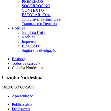
PRIMEIROS
SOCORROS NO
CONTEXTO
ESCOLAR: Crise
convulsiva, Ferimentos e
Traumatismo Dentário
Notícias
Jornal da Unisc
Notícias
Imprensa
Blog EAD
Sugira sua divulgação
Ensino
>
Todos os cursos
>
Cozinha Nordestina
Cozinha Nordestina
MENU DO CURSO
Apresentação
Público-alvo
Professores