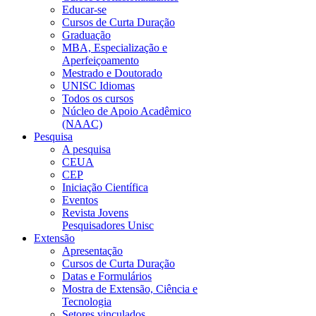
Educar-se
Cursos de Curta Duração
Graduação
MBA, Especialização e
Aperfeiçoamento
Mestrado e Doutorado
UNISC Idiomas
Todos os cursos
Núcleo de Apoio Acadêmico
(NAAC)
Pesquisa
A pesquisa
CEUA
CEP
Iniciação Científica
Eventos
Revista Jovens
Pesquisadores Unisc
Extensão
Apresentação
Cursos de Curta Duração
Datas e Formulários
Mostra de Extensão, Ciência e
Tecnologia
Setores vinculados