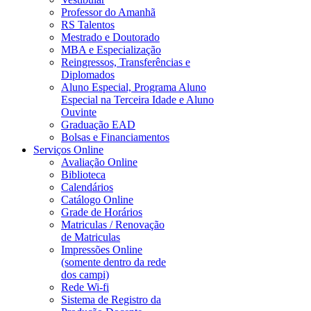
Professor do Amanhã
RS Talentos
Mestrado e Doutorado
MBA e Especialização
Reingressos, Transferências e
Diplomados
Aluno Especial, Programa Aluno
Especial na Terceira Idade e Aluno
Ouvinte
Graduação EAD
Bolsas e Financiamentos
Serviços Online
Avaliação Online
Biblioteca
Calendários
Catálogo Online
Grade de Horários
Matriculas / Renovação
de Matriculas
Impressões Online
(somente dentro da rede
dos campi)
Rede Wi-fi
Sistema de Registro da