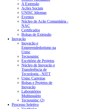
A Extensão
Ações Sociais
UNISC Idiomas
Eventos
Núcleo de Ação Comunitária -
NAC
Certificados
Bolsas de Extensão
Inovação
Inovação e
Empreendedorismo na
Unisc
Tecnounisc
Escritório de Projetos
Núcleo de Inovação e
Transferência de
Tecnologia - NITT
Unisc Carreiras
Bolsas e Projetos de
Inovação
Laboratórios
Multiusuário
Tecnounisc (2)
Processo Seletivo
Vestibular