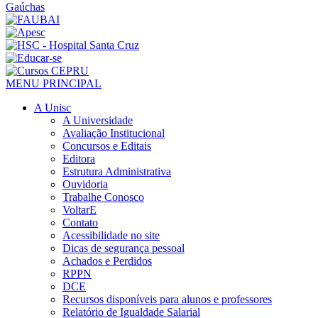
MENU PRINCIPAL
A Unisc
A Universidade
Avaliação Institucional
Concursos e Editais
Editora
Estrutura Administrativa
Ouvidoria
Trabalhe Conosco
VoltarE
Contato
Acessibilidade no site
Dicas de segurança pessoal
Achados e Perdidos
RPPN
DCE
Recursos disponíveis para alunos e professores
Relatório de Igualdade Salarial