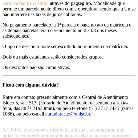
com cartão de crédito
, através do pagseguro. Modalidade que
permite um parcelamento direto com a operadora, sendo que a Unisc
não interfere nas taxas de juros cobradas.
No pagamento parcelado, a 1ª parcela é paga no ato da matrícula e
as demais parcelas terão o vencimento no dia 08 dos meses
subsequentes.
O tipo de desconto pode ser escolhido no momento da matrícula.
Dois ou mais estudantes serão considerados grupos.
Os descontos não são cumulativos.
Ficou com alguma dúvida?
Entre em contato presencialmente com a Central de Atendimento -
Bloco 5, sala 513. (Horário de Atendimento: de segunda a sexta-
feira, das 8h às 21h30min), ou pelo telefone (51) 3717-7425 (ramal
1066), ou pelo e-mail
curtaduracao@unisc.br
.
A UNISC reserva-se o direito de alterar o cronograma das
aulas previamente informado ou cancelar o curso se o número