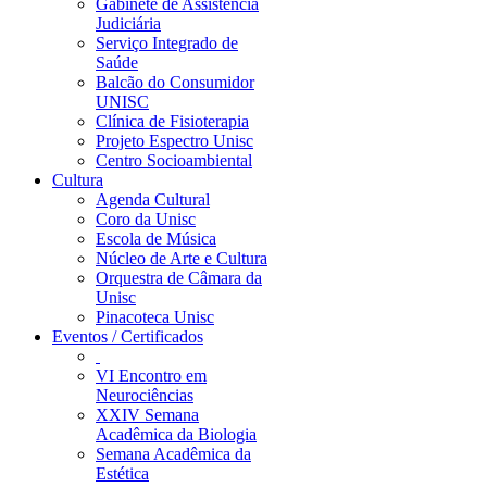
Gabinete de Assistência
Judiciária
Serviço Integrado de
Saúde
Balcão do Consumidor
UNISC
Clínica de Fisioterapia
Projeto Espectro Unisc
Centro Socioambiental
Cultura
Agenda Cultural
Coro da Unisc
Escola de Música
Núcleo de Arte e Cultura
Orquestra de Câmara da
Unisc
Pinacoteca Unisc
Eventos / Certificados
VI Encontro em
Neurociências
XXIV Semana
Acadêmica da Biologia
Semana Acadêmica da
Estética