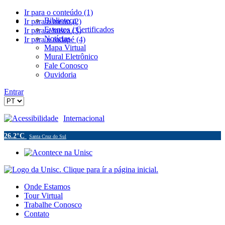
Ir para o conteúdo (1)
Biblioteca
Ir para o menu (2)
Eventos / Certificados
Ir para a busca (3)
Notícias
Ir para o rodapé (4)
Mapa Virtual
Mural Eletrônico
Fale Conosco
Ouvidoria
Entrar
Acessibilidade
Internacional
26.2°C
Santa Cruz do Sul
Onde Estamos
Tour Virtual
Trabalhe Conosco
Contato