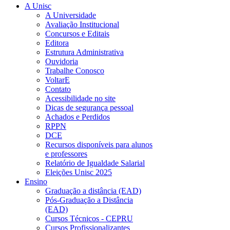
A Unisc
A Universidade
Avaliação Institucional
Concursos e Editais
Editora
Estrutura Administrativa
Ouvidoria
Trabalhe Conosco
VoltarE
Contato
Acessibilidade no site
Dicas de segurança pessoal
Achados e Perdidos
RPPN
DCE
Recursos disponíveis para alunos
e professores
Relatório de Igualdade Salarial
Eleições Unisc 2025
Ensino
Graduação a distância (EAD)
Pós-Graduação a Distância
(EAD)
Cursos Técnicos - CEPRU
Cursos Profissionalizantes