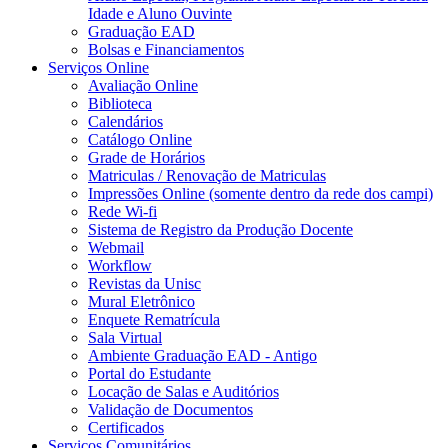
Idade e Aluno Ouvinte
Graduação EAD
Bolsas e Financiamentos
Serviços Online
Avaliação Online
Biblioteca
Calendários
Catálogo Online
Grade de Horários
Matriculas / Renovação de Matriculas
Impressões Online (somente dentro da rede dos campi)
Rede Wi-fi
Sistema de Registro da Produção Docente
Webmail
Workflow
Revistas da Unisc
Mural Eletrônico
Enquete Rematrícula
Sala Virtual
Ambiente Graduação EAD - Antigo
Portal do Estudante
Locação de Salas e Auditórios
Validação de Documentos
Certificados
Serviços Comunitários