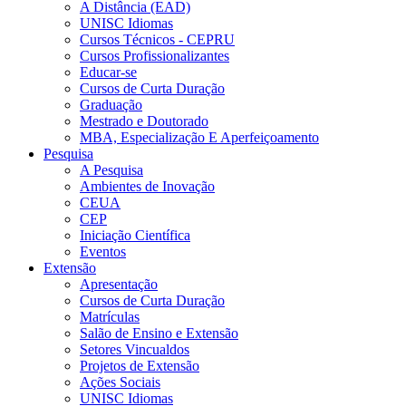
A Distância (EAD)
UNISC Idiomas
Cursos Técnicos - CEPRU
Cursos Profissionalizantes
Educar-se
Cursos de Curta Duração
Graduação
Mestrado e Doutorado
MBA, Especialização E Aperfeiçoamento
Pesquisa
A Pesquisa
Ambientes de Inovação
CEUA
CEP
Iniciação Científica
Eventos
Extensão
Apresentação
Cursos de Curta Duração
Matrículas
Salão de Ensino e Extensão
Setores Vincualdos
Projetos de Extensão
Ações Sociais
UNISC Idiomas