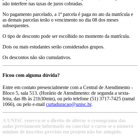
não interfere nas taxas de juros cobradas.
No pagamento parcelado, a 1ª parcela é paga no ato da matrícula e
as demais parcelas terão o vencimento no dia 08 dos meses
subsequentes.
O tipo de desconto pode ser escolhido no momento da matrícula.
Dois ou mais estudantes serão considerados grupos.
Os descontos não são cumulativos.
Ficou com alguma dúvida?
Entre em contato presencialmente com a Central de Atendimento -
Bloco 5, sala 513. (Horário de Atendimento: de segunda a sexta-
feira, das 8h às 21h30min), ou pelo telefone (51) 3717-7425 (ramal
1066), ou pelo e-mail
curtaduracao@unisc.br
.
A UNISC reserva-se o direito de alterar o cronograma das
aulas previamente informado ou cancelar o curso se o número
mínimo de inscritos previsto em projeto não for atingido.