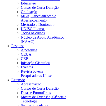
Educar-se
Cursos de Curta Duração
Graduação
MBA, Especialização e
Aperfeiçoamento
Mestrado e Doutorado
UNISC Idiomas
Todos os cursos
Núcleo de Apoio Acadêmico
(NAAC)
Pesquisa
A pesquisa
CEUA
CEP
Iniciação Científica
Eventos
Revista Jovens
Pesquisadores Unisc
Extensão
Apresentação
Cursos de Curta Duração
Datas e Formulários
Mostra de Extensão, Ciência e
Tecnologia
Setores vinculados