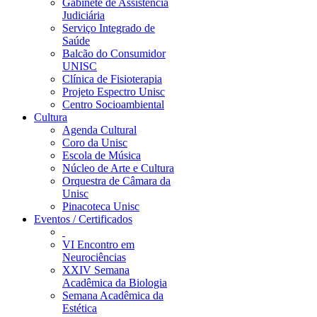
Gabinete de Assistência
Judiciária
Serviço Integrado de
Saúde
Balcão do Consumidor
UNISC
Clínica de Fisioterapia
Projeto Espectro Unisc
Centro Socioambiental
Cultura
Agenda Cultural
Coro da Unisc
Escola de Música
Núcleo de Arte e Cultura
Orquestra de Câmara da
Unisc
Pinacoteca Unisc
Eventos / Certificados
VI Encontro em
Neurociências
XXIV Semana
Acadêmica da Biologia
Semana Acadêmica da
Estética