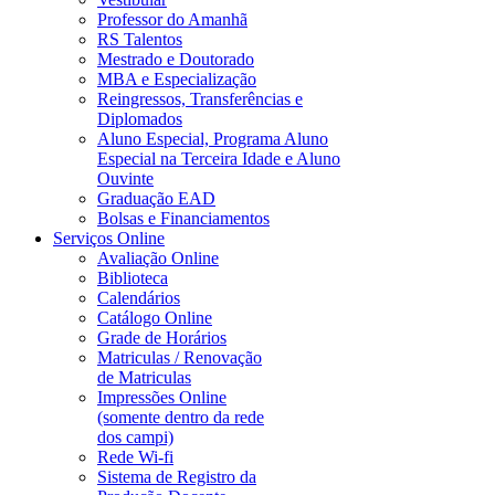
Professor do Amanhã
RS Talentos
Mestrado e Doutorado
MBA e Especialização
Reingressos, Transferências e
Diplomados
Aluno Especial, Programa Aluno
Especial na Terceira Idade e Aluno
Ouvinte
Graduação EAD
Bolsas e Financiamentos
Serviços Online
Avaliação Online
Biblioteca
Calendários
Catálogo Online
Grade de Horários
Matriculas / Renovação
de Matriculas
Impressões Online
(somente dentro da rede
dos campi)
Rede Wi-fi
Sistema de Registro da