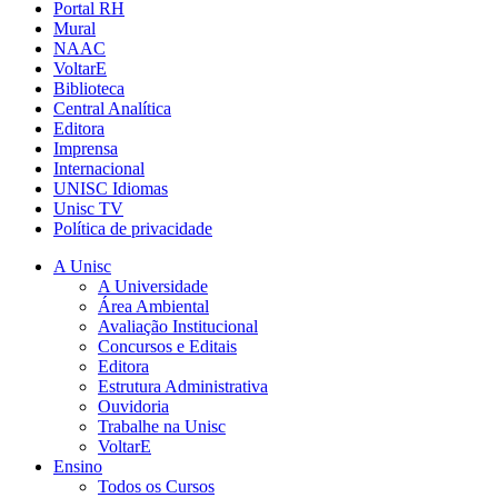
Portal RH
Mural
NAAC
VoltarE
Biblioteca
Central Analítica
Editora
Imprensa
Internacional
UNISC Idiomas
Unisc TV
Política de privacidade
A Unisc
A Universidade
Área Ambiental
Avaliação Institucional
Concursos e Editais
Editora
Estrutura Administrativa
Ouvidoria
Trabalhe na Unisc
VoltarE
Ensino
Todos os Cursos