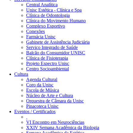
Central Analítica
Unisc Estética - Clínica e Spa
Clínica de Odontologia
Clínica do Movimento Humano
Complexo Esportivo
Conexões
Farmácia Unisc
Gabinete de Assistência Judiciária
Serviço Integrado de Saúde
Balcão do Consumidor UNISC
Clínica de Fisioterapia
Projeto Espectro Unisc
Centro Socioambiental
Cultura
Agenda Cultural
Coro da Unisc
Escola de Música
Núcleo de Arte e Cultura
Orquestra de Câmara da Unisc
Pinacoteca Unisc
Eventos / Certificados
VI Encontro em Neurociências
XXIV Semana Acadêmica da Biologia
Semana Acadêmica da Estética