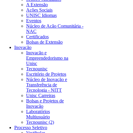
A Extensão
Ações Sociais
UNISC Idiomas
Eventos
Núcleo de Ação Comunitária -
NAC
Certificados
Bolsas de Extensão
Inovação
Inovação e
Empreendedorismo na
Unisc
Tecnounisc
Escritório de Projetos
Núcleo de Inovação e
Transferência de
Tecnologia - NITT
Unisc Carreiras
Bolsas e Projetos de
Inovação
Laboratórios
Multiusuário
Tecnounisc (2)
Processo Seletivo
Vestibular