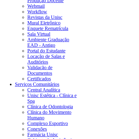
Produção Docente
Webmail
Workflow
Revistas da Unisc
Mural Eletrônico
Enquete Rematrícula
Sala Virtual
Ambiente Graduação
EAD - Antigo
Portal do Estudante
Locação de Salas e
Auditórios
Validação de
Documentos
Certificados
Serviços Comunitários
Central Analítica
Unisc Estética - Clínica e
Spa
Clínica de Odontologia
Clínica do Movimento
Humano
Complexo Esportivo
Conexões
Farmácia Unisc