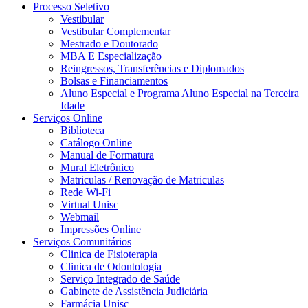
Processo Seletivo
Vestibular
Vestibular Complementar
Mestrado e Doutorado
MBA E Especialização
Reingressos, Transferências e Diplomados
Bolsas e Financiamentos
Aluno Especial e Programa Aluno Especial na Terceira
Idade
Serviços Online
Biblioteca
Catálogo Online
Manual de Formatura
Mural Eletrônico
Matriculas / Renovação de Matriculas
Rede Wi-Fi
Virtual Unisc
Webmail
Impressões Online
Serviços Comunitários
Clinica de Fisioterapia
Clinica de Odontologia
Serviço Integrado de Saúde
Gabinete de Assistência Judiciária
Farmácia Unisc