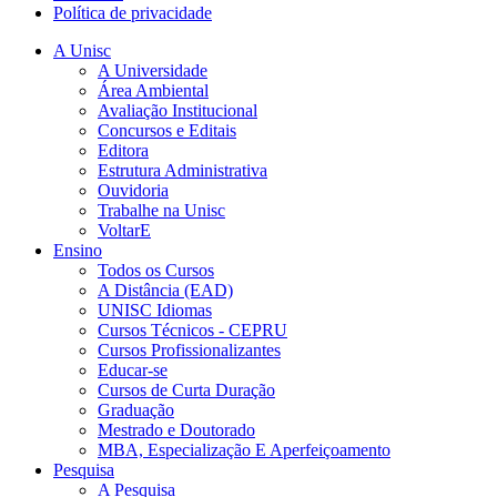
Política de privacidade
A Unisc
A Universidade
Área Ambiental
Avaliação Institucional
Concursos e Editais
Editora
Estrutura Administrativa
Ouvidoria
Trabalhe na Unisc
VoltarE
Ensino
Todos os Cursos
A Distância (EAD)
UNISC Idiomas
Cursos Técnicos - CEPRU
Cursos Profissionalizantes
Educar-se
Cursos de Curta Duração
Graduação
Mestrado e Doutorado
MBA, Especialização E Aperfeiçoamento
Pesquisa
A Pesquisa