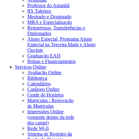
Professor do Amanhã
RS Talentos
Mestrado e Doutorado
MBA e Especialização
Reingressos, Transferências e
Diplomados
Aluno Especial, Programa Aluno
Especial na Terceira Idade e Aluno
Ouvinte
Graduação EAD
Bolsas e Financiamentos
Serviços Online
Avaliação Online
Biblioteca
Calendários
Catálogo Online
Grade de Horários
Matriculas / Renovação
de Matriculas
Impressões Online
(somente dentro da rede
dos campi)
Rede Wi-fi
Sistema de Registro da