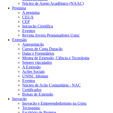
Núcleo de Apoio Acadêmico (NAAC)
Pesquisa
A pesquisa
CEUA
CEP
Iniciação Científica
Eventos
Revista Jovens Pesquisadores Unisc
Extensão
Apresentação
Cursos de Curta Duração
Datas e Formulários
Mostra de Extensão, Ciência e Tecnologia
Setores vinculados
A Extensão
Ações Sociais
UNISC Idiomas
Eventos
Núcleo de Ação Comunitária - NAC
Certificados
Bolsas de Extensão
Inovação
Inovação e Empreendedorismo na Unisc
Tecnounisc
Escritório de Projetos