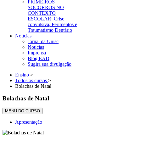
PRIMEIROS
SOCORROS NO
CONTEXTO
ESCOLAR: Crise
convulsiva, Ferimentos e
Traumatismo Dentário
Notícias
Jornal da Unisc
Notícias
Imprensa
Blog EAD
Sugira sua divulgação
Ensino
>
Todos os cursos
>
Bolachas de Natal
Bolachas de Natal
MENU DO CURSO
Apresentação