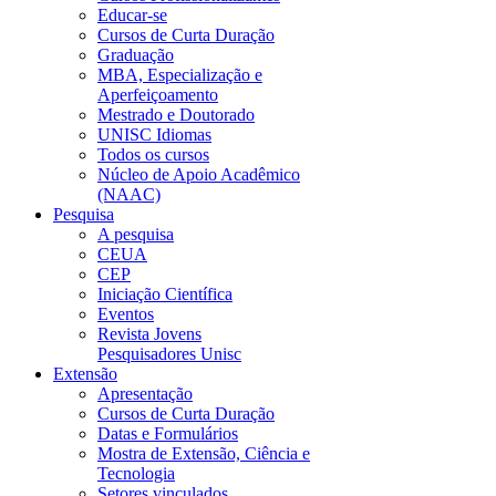
Educar-se
Cursos de Curta Duração
Graduação
MBA, Especialização e
Aperfeiçoamento
Mestrado e Doutorado
UNISC Idiomas
Todos os cursos
Núcleo de Apoio Acadêmico
(NAAC)
Pesquisa
A pesquisa
CEUA
CEP
Iniciação Científica
Eventos
Revista Jovens
Pesquisadores Unisc
Extensão
Apresentação
Cursos de Curta Duração
Datas e Formulários
Mostra de Extensão, Ciência e
Tecnologia
Setores vinculados