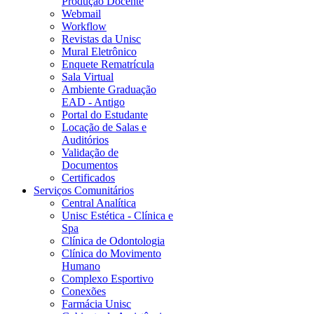
Produção Docente
Webmail
Workflow
Revistas da Unisc
Mural Eletrônico
Enquete Rematrícula
Sala Virtual
Ambiente Graduação
EAD - Antigo
Portal do Estudante
Locação de Salas e
Auditórios
Validação de
Documentos
Certificados
Serviços Comunitários
Central Analítica
Unisc Estética - Clínica e
Spa
Clínica de Odontologia
Clínica do Movimento
Humano
Complexo Esportivo
Conexões
Farmácia Unisc