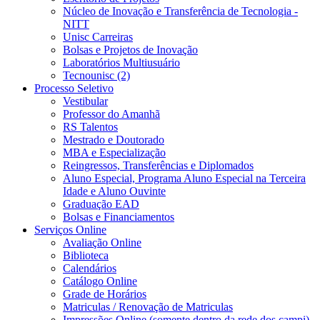
Núcleo de Inovação e Transferência de Tecnologia -
NITT
Unisc Carreiras
Bolsas e Projetos de Inovação
Laboratórios Multiusuário
Tecnounisc (2)
Processo Seletivo
Vestibular
Professor do Amanhã
RS Talentos
Mestrado e Doutorado
MBA e Especialização
Reingressos, Transferências e Diplomados
Aluno Especial, Programa Aluno Especial na Terceira
Idade e Aluno Ouvinte
Graduação EAD
Bolsas e Financiamentos
Serviços Online
Avaliação Online
Biblioteca
Calendários
Catálogo Online
Grade de Horários
Matriculas / Renovação de Matriculas
Impressões Online (somente dentro da rede dos campi)