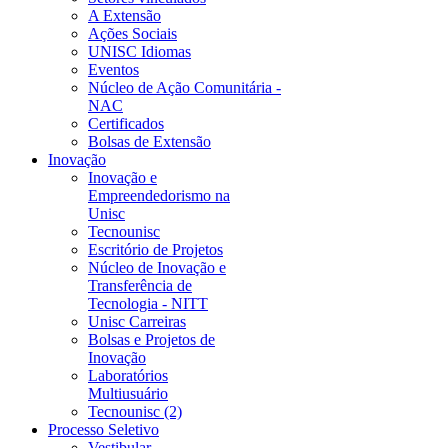
A Extensão
Ações Sociais
UNISC Idiomas
Eventos
Núcleo de Ação Comunitária -
NAC
Certificados
Bolsas de Extensão
Inovação
Inovação e
Empreendedorismo na
Unisc
Tecnounisc
Escritório de Projetos
Núcleo de Inovação e
Transferência de
Tecnologia - NITT
Unisc Carreiras
Bolsas e Projetos de
Inovação
Laboratórios
Multiusuário
Tecnounisc (2)
Processo Seletivo
Vestibular