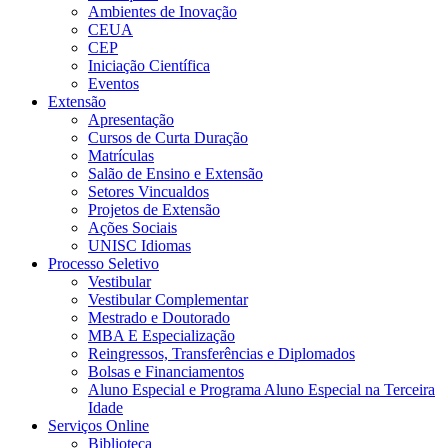
Ambientes de Inovação
CEUA
CEP
Iniciação Científica
Eventos
Extensão
Apresentação
Cursos de Curta Duração
Matrículas
Salão de Ensino e Extensão
Setores Vincualdos
Projetos de Extensão
Ações Sociais
UNISC Idiomas
Processo Seletivo
Vestibular
Vestibular Complementar
Mestrado e Doutorado
MBA E Especialização
Reingressos, Transferências e Diplomados
Bolsas e Financiamentos
Aluno Especial e Programa Aluno Especial na Terceira
Idade
Serviços Online
Biblioteca