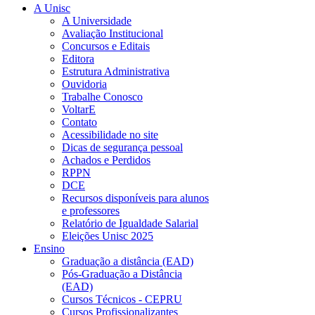
A Unisc
A Universidade
Avaliação Institucional
Concursos e Editais
Editora
Estrutura Administrativa
Ouvidoria
Trabalhe Conosco
VoltarE
Contato
Acessibilidade no site
Dicas de segurança pessoal
Achados e Perdidos
RPPN
DCE
Recursos disponíveis para alunos
e professores
Relatório de Igualdade Salarial
Eleições Unisc 2025
Ensino
Graduação a distância (EAD)
Pós-Graduação a Distância
(EAD)
Cursos Técnicos - CEPRU
Cursos Profissionalizantes