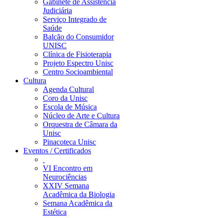
Gabinete de Assistência
Judiciária
Serviço Integrado de
Saúde
Balcão do Consumidor
UNISC
Clínica de Fisioterapia
Projeto Espectro Unisc
Centro Socioambiental
Cultura
Agenda Cultural
Coro da Unisc
Escola de Música
Núcleo de Arte e Cultura
Orquestra de Câmara da
Unisc
Pinacoteca Unisc
Eventos / Certificados
VI Encontro em
Neurociências
XXIV Semana
Acadêmica da Biologia
Semana Acadêmica da
Estética