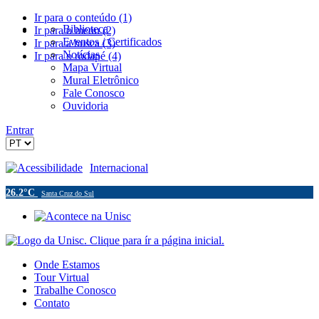
Ir para o conteúdo (1)
Biblioteca
Ir para o menu (2)
Eventos / Certificados
Ir para a busca (3)
Notícias
Ir para o rodapé (4)
Mapa Virtual
Mural Eletrônico
Fale Conosco
Ouvidoria
Entrar
Acessibilidade
Internacional
26.2°C
Santa Cruz do Sul
Onde Estamos
Tour Virtual
Trabalhe Conosco
Contato