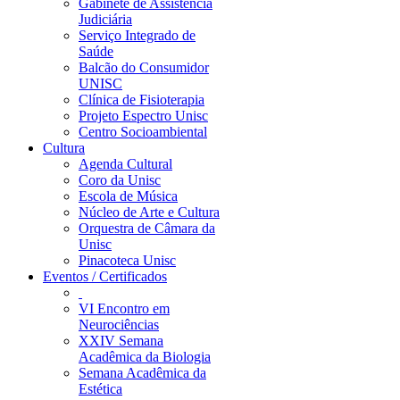
Gabinete de Assistência
Judiciária
Serviço Integrado de
Saúde
Balcão do Consumidor
UNISC
Clínica de Fisioterapia
Projeto Espectro Unisc
Centro Socioambiental
Cultura
Agenda Cultural
Coro da Unisc
Escola de Música
Núcleo de Arte e Cultura
Orquestra de Câmara da
Unisc
Pinacoteca Unisc
Eventos / Certificados
VI Encontro em
Neurociências
XXIV Semana
Acadêmica da Biologia
Semana Acadêmica da
Estética