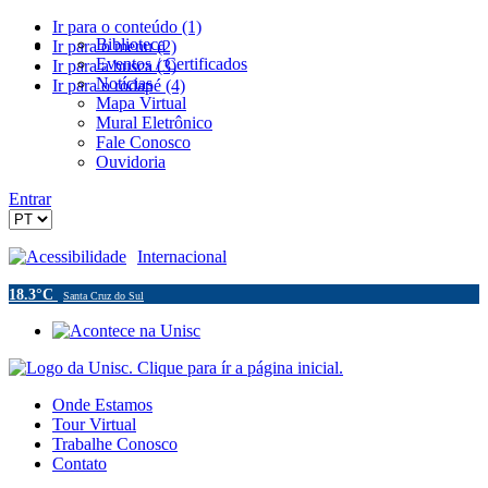
Ir para o conteúdo (1)
Biblioteca
Ir para o menu (2)
Eventos / Certificados
Ir para a busca (3)
Notícias
Ir para o rodapé (4)
Mapa Virtual
Mural Eletrônico
Fale Conosco
Ouvidoria
Entrar
Acessibilidade
Internacional
18.3°C
Santa Cruz do Sul
Onde Estamos
Tour Virtual
Trabalhe Conosco
Contato