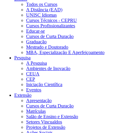
Todos os Cursos
A Distância (EAD)
UNISC Idiomas
Cursos Técnicos - CEPRU
Cursos Profissionalizantes
Educar-se
Cursos de Curta Duração
Graduação
Mestrado e Doutorado
MBA, Especialização E Aperfeiçoamento
Pesquisa
A Pesquisa
Ambientes de Inovação
CEUA
CEP
Iniciação Científica
Eventos
Extensão
Apresentação
Cursos de Curta Duração
Matrículas
Salão de Ensino e Extensão
Setores Vincualdos
Projetos de Extensão
Ações Sociais