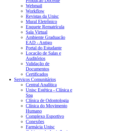
Produção Docente
Webmail
Workflow
Revistas da Unisc
Mural Eletrônico
Enquete Rematrícula
Sala Virtual
Ambiente Graduação
EAD - Antigo
Portal do Estudante
Locação de Salas e
Auditórios
Validação de
Documentos
Certificados
Serviços Comunitários
Central Analítica
Unisc Estética - Clínica e
Spa
Clínica de Odontologia
Clínica do Movimento
Humano
Complexo Esportivo
Conexões
Farmácia Unisc