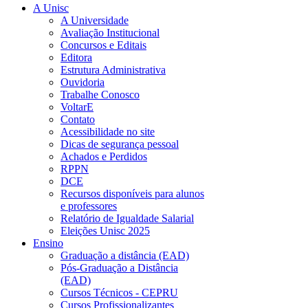
A Unisc
A Universidade
Avaliação Institucional
Concursos e Editais
Editora
Estrutura Administrativa
Ouvidoria
Trabalhe Conosco
VoltarE
Contato
Acessibilidade no site
Dicas de segurança pessoal
Achados e Perdidos
RPPN
DCE
Recursos disponíveis para alunos
e professores
Relatório de Igualdade Salarial
Eleições Unisc 2025
Ensino
Graduação a distância (EAD)
Pós-Graduação a Distância
(EAD)
Cursos Técnicos - CEPRU
Cursos Profissionalizantes