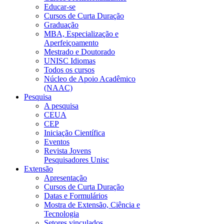
Educar-se
Cursos de Curta Duração
Graduação
MBA, Especialização e
Aperfeiçoamento
Mestrado e Doutorado
UNISC Idiomas
Todos os cursos
Núcleo de Apoio Acadêmico
(NAAC)
Pesquisa
A pesquisa
CEUA
CEP
Iniciação Científica
Eventos
Revista Jovens
Pesquisadores Unisc
Extensão
Apresentação
Cursos de Curta Duração
Datas e Formulários
Mostra de Extensão, Ciência e
Tecnologia
Setores vinculados