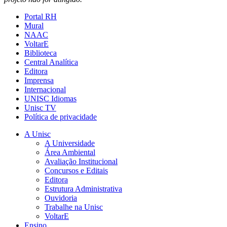
Portal RH
Mural
NAAC
VoltarE
Biblioteca
Central Analítica
Editora
Imprensa
Internacional
UNISC Idiomas
Unisc TV
Política de privacidade
A Unisc
A Universidade
Área Ambiental
Avaliação Institucional
Concursos e Editais
Editora
Estrutura Administrativa
Ouvidoria
Trabalhe na Unisc
VoltarE
Ensino