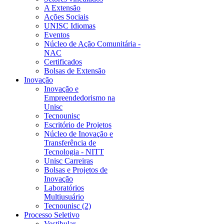
A Extensão
Ações Sociais
UNISC Idiomas
Eventos
Núcleo de Ação Comunitária -
NAC
Certificados
Bolsas de Extensão
Inovação
Inovação e
Empreendedorismo na
Unisc
Tecnounisc
Escritório de Projetos
Núcleo de Inovação e
Transferência de
Tecnologia - NITT
Unisc Carreiras
Bolsas e Projetos de
Inovação
Laboratórios
Multiusuário
Tecnounisc (2)
Processo Seletivo
Vestibular