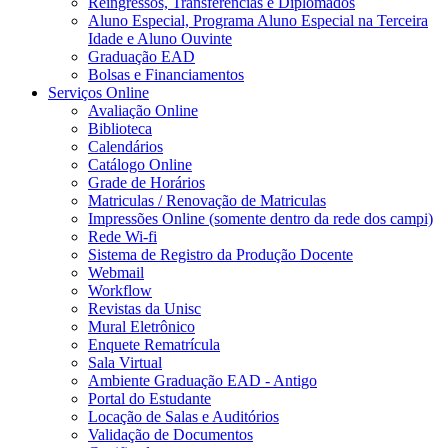
Reingressos, Transferências e Diplomados
Aluno Especial, Programa Aluno Especial na Terceira
Idade e Aluno Ouvinte
Graduação EAD
Bolsas e Financiamentos
Serviços Online
Avaliação Online
Biblioteca
Calendários
Catálogo Online
Grade de Horários
Matriculas / Renovação de Matriculas
Impressões Online (somente dentro da rede dos campi)
Rede Wi-fi
Sistema de Registro da Produção Docente
Webmail
Workflow
Revistas da Unisc
Mural Eletrônico
Enquete Rematrícula
Sala Virtual
Ambiente Graduação EAD - Antigo
Portal do Estudante
Locação de Salas e Auditórios
Validação de Documentos