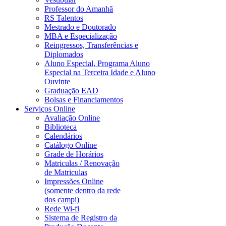
Professor do Amanhã
RS Talentos
Mestrado e Doutorado
MBA e Especialização
Reingressos, Transferências e
Diplomados
Aluno Especial, Programa Aluno
Especial na Terceira Idade e Aluno
Ouvinte
Graduação EAD
Bolsas e Financiamentos
Serviços Online
Avaliação Online
Biblioteca
Calendários
Catálogo Online
Grade de Horários
Matriculas / Renovação
de Matriculas
Impressões Online
(somente dentro da rede
dos campi)
Rede Wi-fi
Sistema de Registro da