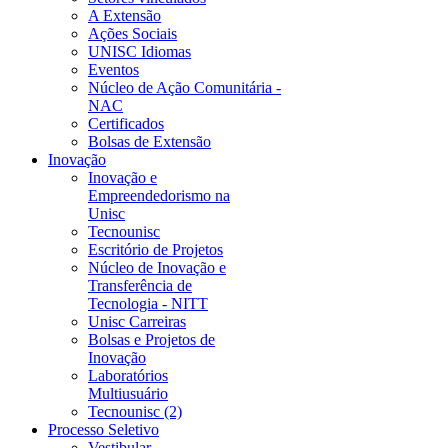
A Extensão
Ações Sociais
UNISC Idiomas
Eventos
Núcleo de Ação Comunitária -
NAC
Certificados
Bolsas de Extensão
Inovação
Inovação e
Empreendedorismo na
Unisc
Tecnounisc
Escritório de Projetos
Núcleo de Inovação e
Transferência de
Tecnologia - NITT
Unisc Carreiras
Bolsas e Projetos de
Inovação
Laboratórios
Multiusuário
Tecnounisc (2)
Processo Seletivo
Vestibular