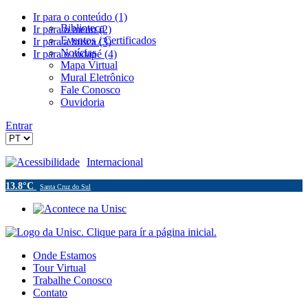
Ir para o conteúdo (1)
Biblioteca
Ir para o menu (2)
Eventos / Certificados
Ir para a busca (3)
Notícias
Ir para o rodapé (4)
Mapa Virtual
Mural Eletrônico
Fale Conosco
Ouvidoria
Entrar
Acessibilidade
Internacional
13.8°C
Santa Cruz do Sul
Onde Estamos
Tour Virtual
Trabalhe Conosco
Contato