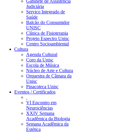
Gabinete de Assistência
Judiciária
Serviço Integrado de
Saúde
Balcão do Consumidor
UNISC
Clínica de Fisioterapia
Projeto Espectro Unisc
Centro Socioambiental
Cultura
Agenda Cultural
Coro da Unisc
Escola de Música
Núcleo de Arte e Cultura
Orquestra de Câmara da
Unisc
Pinacoteca Unisc
Eventos / Certificados
VI Encontro em
Neurociências
XXIV Semana
Acadêmica da Biologia
Semana Acadêmica da
Estética