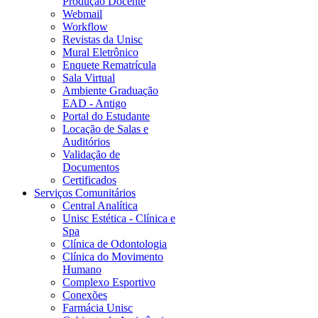
Produção Docente
Webmail
Workflow
Revistas da Unisc
Mural Eletrônico
Enquete Rematrícula
Sala Virtual
Ambiente Graduação
EAD - Antigo
Portal do Estudante
Locação de Salas e
Auditórios
Validação de
Documentos
Certificados
Serviços Comunitários
Central Analítica
Unisc Estética - Clínica e
Spa
Clínica de Odontologia
Clínica do Movimento
Humano
Complexo Esportivo
Conexões
Farmácia Unisc