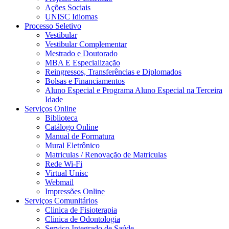
Ações Sociais
UNISC Idiomas
Processo Seletivo
Vestibular
Vestibular Complementar
Mestrado e Doutorado
MBA E Especialização
Reingressos, Transferências e Diplomados
Bolsas e Financiamentos
Aluno Especial e Programa Aluno Especial na Terceira
Idade
Serviços Online
Biblioteca
Catálogo Online
Manual de Formatura
Mural Eletrônico
Matriculas / Renovação de Matriculas
Rede Wi-Fi
Virtual Unisc
Webmail
Impressões Online
Serviços Comunitários
Clinica de Fisioterapia
Clinica de Odontologia
Serviço Integrado de Saúde