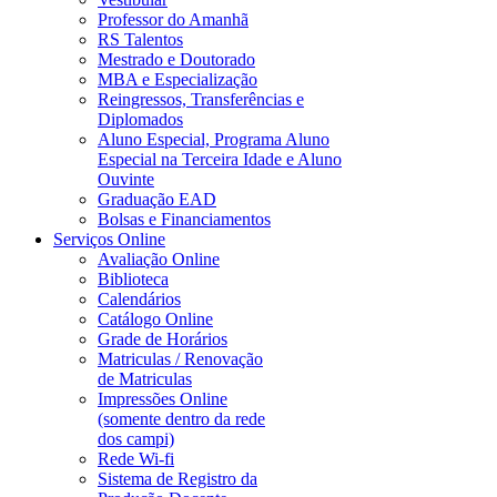
Professor do Amanhã
RS Talentos
Mestrado e Doutorado
MBA e Especialização
Reingressos, Transferências e
Diplomados
Aluno Especial, Programa Aluno
Especial na Terceira Idade e Aluno
Ouvinte
Graduação EAD
Bolsas e Financiamentos
Serviços Online
Avaliação Online
Biblioteca
Calendários
Catálogo Online
Grade de Horários
Matriculas / Renovação
de Matriculas
Impressões Online
(somente dentro da rede
dos campi)
Rede Wi-fi
Sistema de Registro da