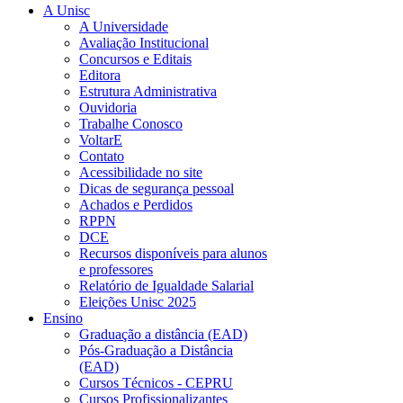
A Unisc
A Universidade
Avaliação Institucional
Concursos e Editais
Editora
Estrutura Administrativa
Ouvidoria
Trabalhe Conosco
VoltarE
Contato
Acessibilidade no site
Dicas de segurança pessoal
Achados e Perdidos
RPPN
DCE
Recursos disponíveis para alunos
e professores
Relatório de Igualdade Salarial
Eleições Unisc 2025
Ensino
Graduação a distância (EAD)
Pós-Graduação a Distância
(EAD)
Cursos Técnicos - CEPRU
Cursos Profissionalizantes