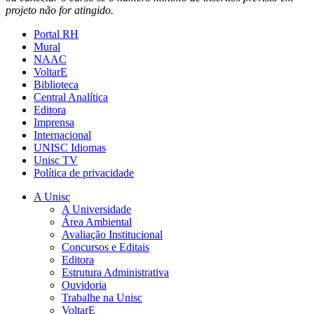
projeto não for atingido.
Portal RH
Mural
NAAC
VoltarE
Biblioteca
Central Analítica
Editora
Imprensa
Internacional
UNISC Idiomas
Unisc TV
Política de privacidade
A Unisc
A Universidade
Área Ambiental
Avaliação Institucional
Concursos e Editais
Editora
Estrutura Administrativa
Ouvidoria
Trabalhe na Unisc
VoltarE