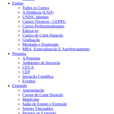
Ensino
Todos os Cursos
A Distância (EAD)
UNISC Idiomas
Cursos Técnicos - CEPRU
Cursos Profissionalizantes
Educar-se
Cursos de Curta Duração
Graduação
Mestrado e Doutorado
MBA, Especialização E Aperfeiçoamento
Pesquisa
A Pesquisa
Ambientes de Inovação
CEUA
CEP
Iniciação Científica
Eventos
Extensão
Apresentação
Cursos de Curta Duração
Matrículas
Salão de Ensino e Extensão
Setores Vincualdos
Projetos de Extensão