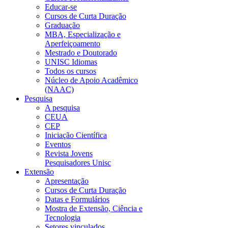
Educar-se
Cursos de Curta Duração
Graduação
MBA, Especialização e
Aperfeiçoamento
Mestrado e Doutorado
UNISC Idiomas
Todos os cursos
Núcleo de Apoio Acadêmico
(NAAC)
Pesquisa
A pesquisa
CEUA
CEP
Iniciação Científica
Eventos
Revista Jovens
Pesquisadores Unisc
Extensão
Apresentação
Cursos de Curta Duração
Datas e Formulários
Mostra de Extensão, Ciência e
Tecnologia
Setores vinculados