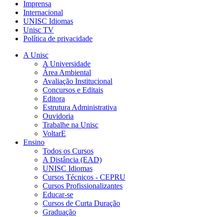
Imprensa
Internacional
UNISC Idiomas
Unisc TV
Política de privacidade
A Unisc
A Universidade
Área Ambiental
Avaliação Institucional
Concursos e Editais
Editora
Estrutura Administrativa
Ouvidoria
Trabalhe na Unisc
VoltarE
Ensino
Todos os Cursos
A Distância (EAD)
UNISC Idiomas
Cursos Técnicos - CEPRU
Cursos Profissionalizantes
Educar-se
Cursos de Curta Duração
Graduação