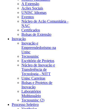
A Extensão
Ações Sociais
UNISC Idiomas
Eventos
Núcleo de Ação Comunitária -
NAC
Certificados
Bolsas de Extensão
Inovação
Inovação e
Empreendedorismo na
Unisc
Tecnounisc
Escritório de Projetos
Núcleo de Inovação e
Transferência de
Tecnologia - NITT
Unisc Carreiras
Bolsas e Projetos de
Inovação
Laboratórios
Multiusuário
Tecnounisc (2)
Processo Seletivo
Vestibular