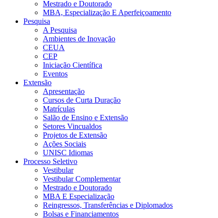
Mestrado e Doutorado
MBA, Especialização E Aperfeiçoamento
Pesquisa
A Pesquisa
Ambientes de Inovação
CEUA
CEP
Iniciação Científica
Eventos
Extensão
Apresentação
Cursos de Curta Duração
Matrículas
Salão de Ensino e Extensão
Setores Vincualdos
Projetos de Extensão
Ações Sociais
UNISC Idiomas
Processo Seletivo
Vestibular
Vestibular Complementar
Mestrado e Doutorado
MBA E Especialização
Reingressos, Transferências e Diplomados
Bolsas e Financiamentos