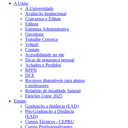
A Unisc
A Universidade
Avaliação Institucional
Concursos e Editais
Editora
Estrutura Administrativa
Ouvidoria
Trabalhe Conosco
VoltarE
Contato
Acessibilidade no site
Dicas de segurança pessoal
Achados e Perdidos
RPPN
DCE
Recursos disponíveis para alunos
e professores
Relatório de Igualdade Salarial
Eleições Unisc 2025
Ensino
Graduação a distância (EAD)
Pós-Graduação a Distância
(EAD)
Cursos Técnicos - CEPRU
Cursos Profissionalizantes