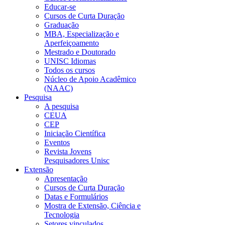
Educar-se
Cursos de Curta Duração
Graduação
MBA, Especialização e
Aperfeiçoamento
Mestrado e Doutorado
UNISC Idiomas
Todos os cursos
Núcleo de Apoio Acadêmico
(NAAC)
Pesquisa
A pesquisa
CEUA
CEP
Iniciação Científica
Eventos
Revista Jovens
Pesquisadores Unisc
Extensão
Apresentação
Cursos de Curta Duração
Datas e Formulários
Mostra de Extensão, Ciência e
Tecnologia
Setores vinculados