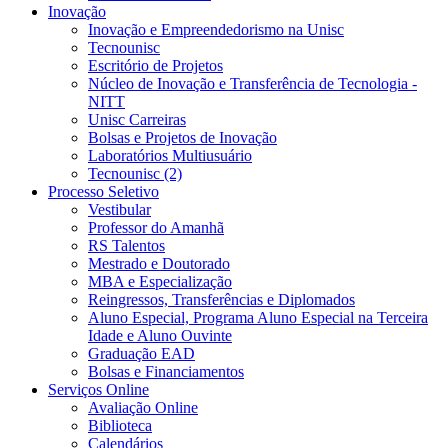
Inovação
Inovação e Empreendedorismo na Unisc
Tecnounisc
Escritório de Projetos
Núcleo de Inovação e Transferência de Tecnologia -
NITT
Unisc Carreiras
Bolsas e Projetos de Inovação
Laboratórios Multiusuário
Tecnounisc (2)
Processo Seletivo
Vestibular
Professor do Amanhã
RS Talentos
Mestrado e Doutorado
MBA e Especialização
Reingressos, Transferências e Diplomados
Aluno Especial, Programa Aluno Especial na Terceira
Idade e Aluno Ouvinte
Graduação EAD
Bolsas e Financiamentos
Serviços Online
Avaliação Online
Biblioteca
Calendários