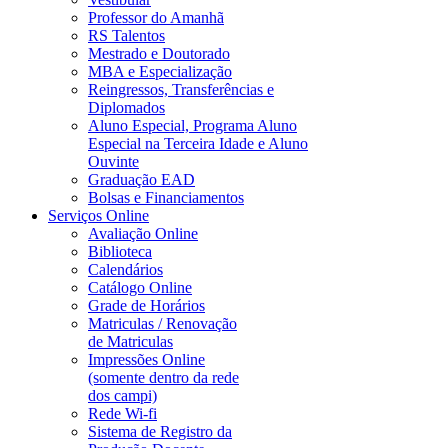
Professor do Amanhã
RS Talentos
Mestrado e Doutorado
MBA e Especialização
Reingressos, Transferências e
Diplomados
Aluno Especial, Programa Aluno
Especial na Terceira Idade e Aluno
Ouvinte
Graduação EAD
Bolsas e Financiamentos
Serviços Online
Avaliação Online
Biblioteca
Calendários
Catálogo Online
Grade de Horários
Matriculas / Renovação
de Matriculas
Impressões Online
(somente dentro da rede
dos campi)
Rede Wi-fi
Sistema de Registro da