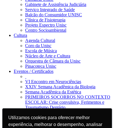
Gabinete de Assistência Judiciária
Serviço Integrado de Saúde
Balcão do Consumidor UNISC
Clínica de Fisioterapia
Projeto Espectro Unisc
Centro Socioambiental
Cultura
Agenda Cultural
Coro da Unisc
Escola de Música
Núcleo de Arte e Cultura
Orquestra de Câmara da Unisc
Pinacoteca Unisc
Eventos / Certificados
VI Encontro em Neurociências
XXIV Semana Acadêmica da Biologia
Semana Acadêmica da Estética
PRIMEIROS SOCORROS NO CONTEXTO
ESCOLAR: Crise convulsiva, Ferimentos e
Traumatismo Dentário
Notícias
Jornal da Unisc
Utilizamos cookies para oferecer melhor
Utilizamos cookies para oferecer melhor
Notícias
experiência, melhorar o desempenho, analisar
experiência, melhorar o desempenho, analisar
Imprensa