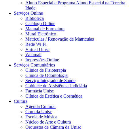
Aluno Especial e Programa Aluno Especial na Terceira
Idade
Serviços Online
Biblioteca
Catálogo Online
Manual de Formatura
Mural Eletrônico
Matriculas / Renovação de Matriculas
Rede Wi-Fi
Virtual Unisc
Webmail
Impressões Online
Serviços Comunitários
Clinica de Fisioterapia
Clinica de Odontologia
Serviço Integrado de Saúde
Gabinete de Assistência Judiciária
Farmácia Unisc
Clínica de Estética e Cosmética
Cultura
Agenda Cultural
Coro da Unisc
Escola de Música
Núcleo de Arte e Cultura
Orquestra de Câmara da Unisc