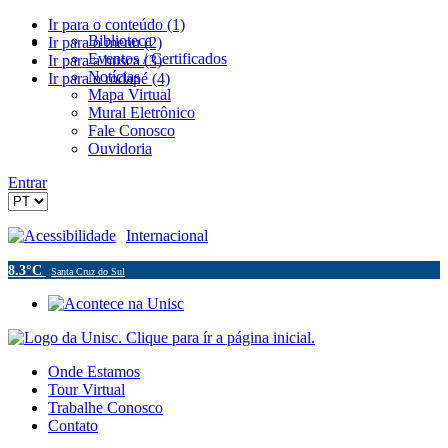
Ir para o conteúdo (1)
Biblioteca
Ir para o menu (2)
Eventos / Certificados
Ir para a busca (3)
Notícias
Ir para o rodapé (4)
Mapa Virtual
Mural Eletrônico
Fale Conosco
Ouvidoria
Entrar
Acessibilidade
Internacional
8.3°C
Santa Cruz do Sul
Onde Estamos
Tour Virtual
Trabalhe Conosco
Contato