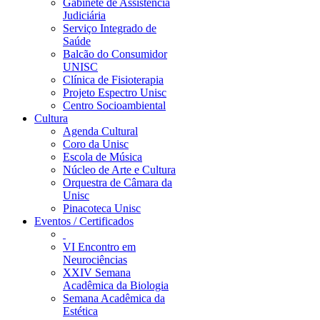
Gabinete de Assistência
Judiciária
Serviço Integrado de
Saúde
Balcão do Consumidor
UNISC
Clínica de Fisioterapia
Projeto Espectro Unisc
Centro Socioambiental
Cultura
Agenda Cultural
Coro da Unisc
Escola de Música
Núcleo de Arte e Cultura
Orquestra de Câmara da
Unisc
Pinacoteca Unisc
Eventos / Certificados
VI Encontro em
Neurociências
XXIV Semana
Acadêmica da Biologia
Semana Acadêmica da
Estética