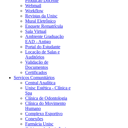
Produção Docente
Webmail
Workflow
Revistas da Unisc
Mural Eletrônico
Enquete Rematrícula
Sala Virtual
Ambiente Graduação
EAD - Antigo
Portal do Estudante
Locação de Salas e
Auditórios
Validação de
Documentos
Certificados
Serviços Comunitários
Central Analítica
Unisc Estética - Clínica e
Spa
Clínica de Odontologia
Clínica do Movimento
Humano
Complexo Esportivo
Conexões
Farmácia Unisc