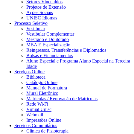
Setores Vincualdos
Projetos de Extensão
Ações Sociais
UNISC Idiomas
Processo Seletivo
Vestibular
Vestibular Complementar
Mestrado e Doutorado
MBA E Especialização
Reingressos, Transferências e Diplomados
Bolsas e Financiamentos
Aluno Especial e Programa Aluno Especial na Terceira
Idade
Serviços Online
Biblioteca
Catálogo Online
Manual de Formatura
Mural Eletrônico
Matriculas / Renovação de Matriculas
Rede Wi-Fi
Virtual Unisc
Webmail
Impressões Online
Serviços Comunitários
Clinica de Fisioterapia