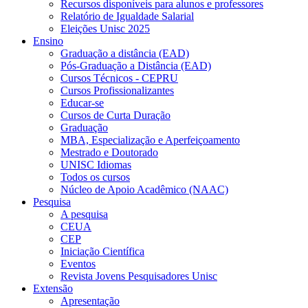
Recursos disponíveis para alunos e professores
Relatório de Igualdade Salarial
Eleições Unisc 2025
Ensino
Graduação a distância (EAD)
Pós-Graduação a Distância (EAD)
Cursos Técnicos - CEPRU
Cursos Profissionalizantes
Educar-se
Cursos de Curta Duração
Graduação
MBA, Especialização e Aperfeiçoamento
Mestrado e Doutorado
UNISC Idiomas
Todos os cursos
Núcleo de Apoio Acadêmico (NAAC)
Pesquisa
A pesquisa
CEUA
CEP
Iniciação Científica
Eventos
Revista Jovens Pesquisadores Unisc
Extensão
Apresentação