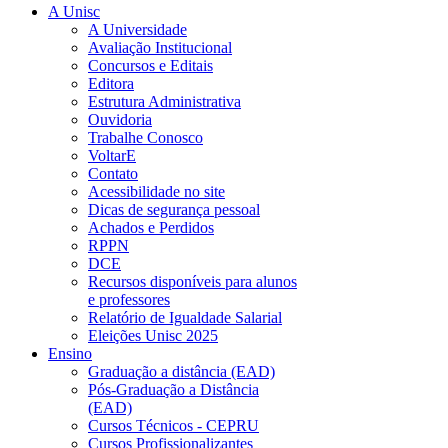
A Unisc
A Universidade
Avaliação Institucional
Concursos e Editais
Editora
Estrutura Administrativa
Ouvidoria
Trabalhe Conosco
VoltarE
Contato
Acessibilidade no site
Dicas de segurança pessoal
Achados e Perdidos
RPPN
DCE
Recursos disponíveis para alunos
e professores
Relatório de Igualdade Salarial
Eleições Unisc 2025
Ensino
Graduação a distância (EAD)
Pós-Graduação a Distância
(EAD)
Cursos Técnicos - CEPRU
Cursos Profissionalizantes