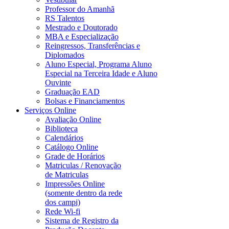
Professor do Amanhã
RS Talentos
Mestrado e Doutorado
MBA e Especialização
Reingressos, Transferências e
Diplomados
Aluno Especial, Programa Aluno
Especial na Terceira Idade e Aluno
Ouvinte
Graduação EAD
Bolsas e Financiamentos
Serviços Online
Avaliação Online
Biblioteca
Calendários
Catálogo Online
Grade de Horários
Matriculas / Renovação
de Matriculas
Impressões Online
(somente dentro da rede
dos campi)
Rede Wi-fi
Sistema de Registro da