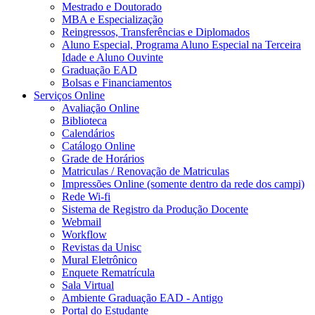
Mestrado e Doutorado
MBA e Especialização
Reingressos, Transferências e Diplomados
Aluno Especial, Programa Aluno Especial na Terceira
Idade e Aluno Ouvinte
Graduação EAD
Bolsas e Financiamentos
Serviços Online
Avaliação Online
Biblioteca
Calendários
Catálogo Online
Grade de Horários
Matriculas / Renovação de Matriculas
Impressões Online (somente dentro da rede dos campi)
Rede Wi-fi
Sistema de Registro da Produção Docente
Webmail
Workflow
Revistas da Unisc
Mural Eletrônico
Enquete Rematrícula
Sala Virtual
Ambiente Graduação EAD - Antigo
Portal do Estudante