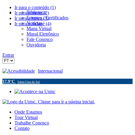
Ir para o conteúdo (1)
Biblioteca
Ir para o menu (2)
Eventos / Certificados
Ir para a busca (3)
Notícias
Ir para o rodapé (4)
Mapa Virtual
Mural Eletrônico
Fale Conosco
Ouvidoria
Entrar
Acessibilidade
Internacional
17.9°C
Santa Cruz do Sul
Onde Estamos
Tour Virtual
Trabalhe Conosco
Contato