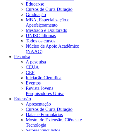
Educar-se
Cursos de Curta Duração
Graduação
MBA, Especialização e
Aperfeiçoamento
Mestrado e Doutorado
UNISC Idiomas
Todos os cursos
Núcleo de Apoio Acadêmico
(NAAC)
Pesquisa
A pesquisa
CEUA
CEP
Iniciação Científica
Eventos
Revista Jovens
Pesquisadores Unisc
Extensão
Apresentação
Cursos de Curta Duração
Datas e Formulários
Mostra de Extensão, Ciência e
Tecnologia
Setores vinculados