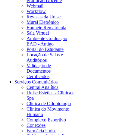
Produção Docente
Webmail
Workflow
Revistas da Unisc
Mural Eletrônico
Enquete Rematrícula
Sala Virtual
Ambiente Graduação
EAD - Antigo
Portal do Estudante
Locação de Salas e
Auditórios
Validação de
Documentos
Certificados
Serviços Comunitários
Central Analítica
Unisc Estética - Clínica e
Spa
Clínica de Odontologia
Clínica do Movimento
Humano
Complexo Esportivo
Conexões
Farmácia Unisc