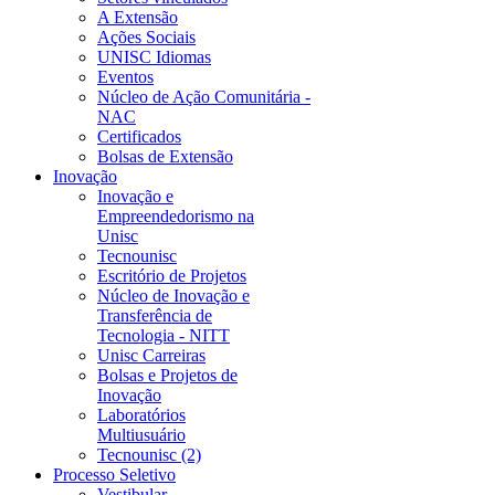
A Extensão
Ações Sociais
UNISC Idiomas
Eventos
Núcleo de Ação Comunitária -
NAC
Certificados
Bolsas de Extensão
Inovação
Inovação e
Empreendedorismo na
Unisc
Tecnounisc
Escritório de Projetos
Núcleo de Inovação e
Transferência de
Tecnologia - NITT
Unisc Carreiras
Bolsas e Projetos de
Inovação
Laboratórios
Multiusuário
Tecnounisc (2)
Processo Seletivo
Vestibular