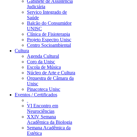
Gabinete de Assistência
Judiciária
Serviço Integrado de
Saúde
Balcão do Consumidor
UNISC
Clínica de Fisioterapia
Projeto Espectro Unisc
Centro Socioambiental
Cultura
Agenda Cultural
Coro da Unisc
Escola de Música
Núcleo de Arte e Cultura
Orquestra de Câmara da
Unisc
Pinacoteca Unisc
Eventos / Certificados
VI Encontro em
Neurociências
XXIV Semana
Acadêmica da Biologia
Semana Acadêmica da
Estética