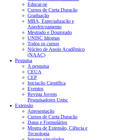
Educar-se
Cursos de Curta Duração
Graduação
MBA, Especialização e
Aperfeiçoamento
Mestrado e Doutorado
UNISC Idiomas
Todos os cursos
Núcleo de Apoio Acadêmico
(NAAC)
Pesquisa
A pesquisa
CEUA
CEP
Iniciação Científica
Eventos
Revista Jovens
Pesquisadores Unisc
Extensão
Apresentação
Cursos de Curta Duração
Datas e Formulários
Mostra de Extensão, Ciência e
Tecnologia
Setores vinculados