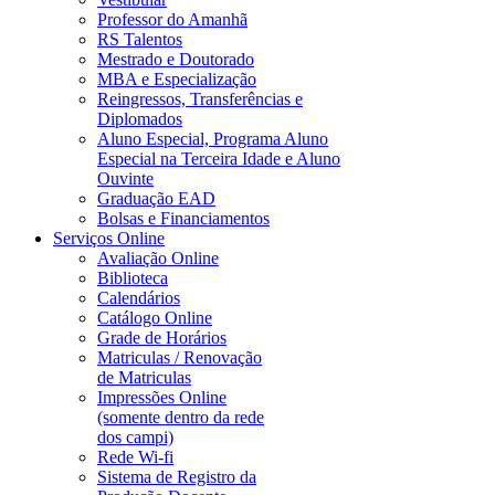
Professor do Amanhã
RS Talentos
Mestrado e Doutorado
MBA e Especialização
Reingressos, Transferências e
Diplomados
Aluno Especial, Programa Aluno
Especial na Terceira Idade e Aluno
Ouvinte
Graduação EAD
Bolsas e Financiamentos
Serviços Online
Avaliação Online
Biblioteca
Calendários
Catálogo Online
Grade de Horários
Matriculas / Renovação
de Matriculas
Impressões Online
(somente dentro da rede
dos campi)
Rede Wi-fi
Sistema de Registro da