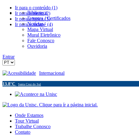
Ir para o conteúdo (1)
Biblioteca
Ir para o menu (2)
Eventos / Certificados
Ir para a busca (3)
Notícias
Ir para o rodapé (4)
Mapa Virtual
Mural Eletrônico
Fale Conosco
Ouvidoria
Entrar
Acessibilidade
Internacional
13.8°C
Santa Cruz do Sul
Onde Estamos
Tour Virtual
Trabalhe Conosco
Contato