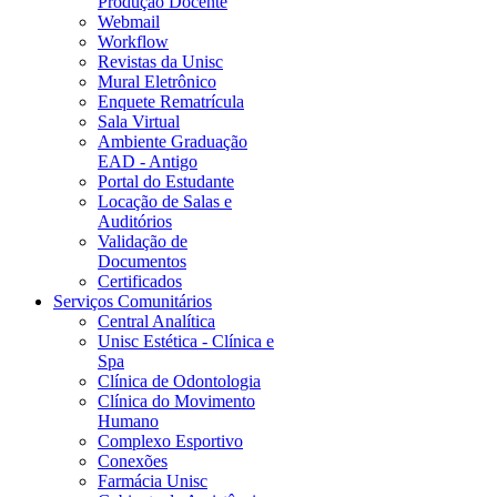
Produção Docente
Webmail
Workflow
Revistas da Unisc
Mural Eletrônico
Enquete Rematrícula
Sala Virtual
Ambiente Graduação
EAD - Antigo
Portal do Estudante
Locação de Salas e
Auditórios
Validação de
Documentos
Certificados
Serviços Comunitários
Central Analítica
Unisc Estética - Clínica e
Spa
Clínica de Odontologia
Clínica do Movimento
Humano
Complexo Esportivo
Conexões
Farmácia Unisc