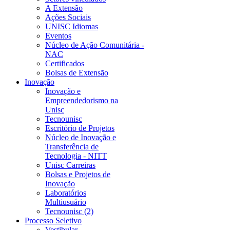
A Extensão
Ações Sociais
UNISC Idiomas
Eventos
Núcleo de Ação Comunitária -
NAC
Certificados
Bolsas de Extensão
Inovação
Inovação e
Empreendedorismo na
Unisc
Tecnounisc
Escritório de Projetos
Núcleo de Inovação e
Transferência de
Tecnologia - NITT
Unisc Carreiras
Bolsas e Projetos de
Inovação
Laboratórios
Multiusuário
Tecnounisc (2)
Processo Seletivo
Vestibular