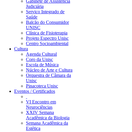
Gabinete de Assistência
Judiciária
Serviço Integrado de
Saúde
Balcão do Consumidor
UNISC
Clínica de Fisioterapia
Projeto Espectro Unisc
Centro Socioambiental
Cultura
Agenda Cultural
Coro da Unisc
Escola de Música
Núcleo de Arte e Cultura
Orquestra de Câmara da
Unisc
Pinacoteca Unisc
Eventos / Certificados
VI Encontro em
Neurociências
XXIV Semana
Acadêmica da Biologia
Semana Acadêmica da
Estética