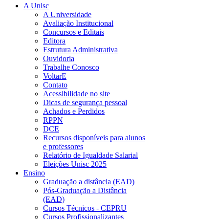
A Unisc
A Universidade
Avaliação Institucional
Concursos e Editais
Editora
Estrutura Administrativa
Ouvidoria
Trabalhe Conosco
VoltarE
Contato
Acessibilidade no site
Dicas de segurança pessoal
Achados e Perdidos
RPPN
DCE
Recursos disponíveis para alunos
e professores
Relatório de Igualdade Salarial
Eleições Unisc 2025
Ensino
Graduação a distância (EAD)
Pós-Graduação a Distância
(EAD)
Cursos Técnicos - CEPRU
Cursos Profissionalizantes