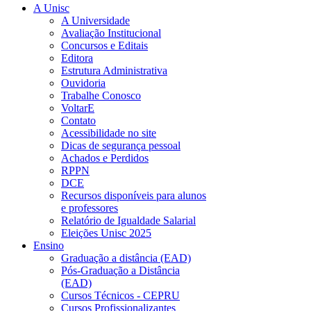
A Unisc
A Universidade
Avaliação Institucional
Concursos e Editais
Editora
Estrutura Administrativa
Ouvidoria
Trabalhe Conosco
VoltarE
Contato
Acessibilidade no site
Dicas de segurança pessoal
Achados e Perdidos
RPPN
DCE
Recursos disponíveis para alunos
e professores
Relatório de Igualdade Salarial
Eleições Unisc 2025
Ensino
Graduação a distância (EAD)
Pós-Graduação a Distância
(EAD)
Cursos Técnicos - CEPRU
Cursos Profissionalizantes