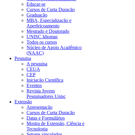
Educar-se
Cursos de Curta Duração
Graduação
MBA, Especialização e
Aperfeiçoamento
Mestrado e Doutorado
UNISC Idiomas
Todos os cursos
Núcleo de Apoio Acadêmico
(NAAC)
Pesquisa
A pesquisa
CEUA
CEP
Iniciação Científica
Eventos
Revista Jovens
Pesquisadores Unisc
Extensão
Apresentação
Cursos de Curta Duração
Datas e Formulários
Mostra de Extensão, Ciência e
Tecnologia
Setores vinculados