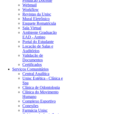
Produção Docente
Webmail
Workflow
Revistas da Unisc
Mural Eletrônico
Enquete Rematrícula
Sala Virtual
Ambiente Graduação
EAD - Antigo
Portal do Estudante
Locação de Salas e
Auditórios
Validação de
Documentos
Certificados
Serviços Comunitários
Central Analítica
Unisc Estética - Clínica e
Spa
Clínica de Odontologia
Clínica do Movimento
Humano
Complexo Esportivo
Conexões
Farmácia Unisc