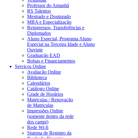
Professor do Amanhã
RS Talentos
Mestrado e Doutorado
MBA e Especialização
Reingressos, Transferências e
Diplomados
Aluno Especial, Programa Aluno
Especial na Terceira Idade e Aluno
Ouvinte
Graduação EAD
Bolsas e Financiamentos
Serviços Online
Avaliação Online
Biblioteca
Calendários
Catálogo Online
Grade de Horários
Matriculas / Renovação
de Matriculas
Impressões Online
(somente dentro da rede
dos campi)
Rede Wi-fi
Sistema de Registro da