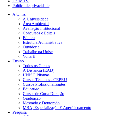
Unisc TV
Política de privacidade
A Unisc
A Universidade
Área Ambiental
Avaliação Institucional
Concursos e Editais
Editora
Estrutura Administrativa
Ouvidoria
Trabalhe na Unisc
VoltarE
Ensino
Todos os Cursos
A Distância (EAD)
UNISC Idiomas
Cursos Técnicos - CEPRU
Cursos Profissionalizantes
Educar-se
Cursos de Curta Duração
Graduação
Mestrado e Doutorado
MBA, Especialização E Aperfeiçoamento
Pesquisa