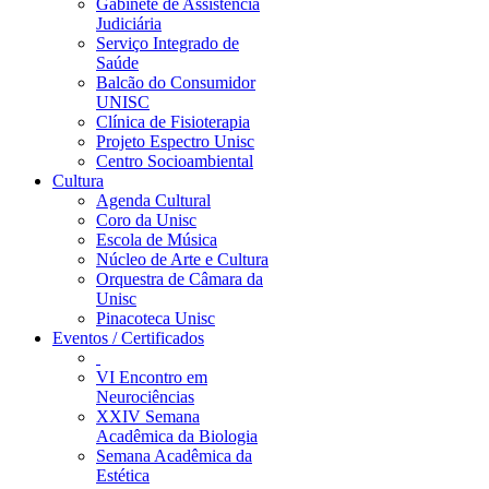
Gabinete de Assistência
Judiciária
Serviço Integrado de
Saúde
Balcão do Consumidor
UNISC
Clínica de Fisioterapia
Projeto Espectro Unisc
Centro Socioambiental
Cultura
Agenda Cultural
Coro da Unisc
Escola de Música
Núcleo de Arte e Cultura
Orquestra de Câmara da
Unisc
Pinacoteca Unisc
Eventos / Certificados
VI Encontro em
Neurociências
XXIV Semana
Acadêmica da Biologia
Semana Acadêmica da
Estética