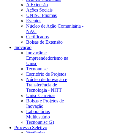
A Extensão
Ações Sociais
UNISC Idiomas
Eventos
Núcleo de Ação Comunitária -
NAC
Certificados
Bolsas de Extensão
Inovação
Inovação e
Empreendedorismo na
Unisc
Tecnounisc
Escritório de Projetos
Núcleo de Inovação e
Transferência de
Tecnologia - NITT
Unisc Carreiras
Bolsas e Projetos de
Inovação
Laboratórios
Multiusuário
Tecnounisc (2)
Processo Seletivo
Vestibular