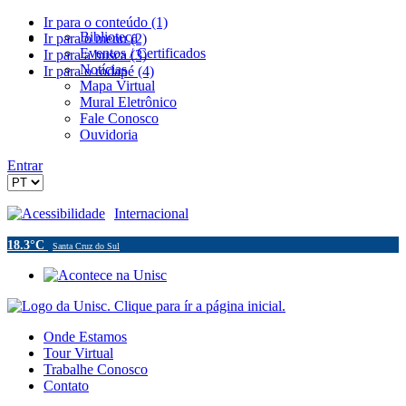
Ir para o conteúdo (1)
Biblioteca
Ir para o menu (2)
Eventos / Certificados
Ir para a busca (3)
Notícias
Ir para o rodapé (4)
Mapa Virtual
Mural Eletrônico
Fale Conosco
Ouvidoria
Entrar
Acessibilidade
Internacional
18.3°C
Santa Cruz do Sul
Onde Estamos
Tour Virtual
Trabalhe Conosco
Contato