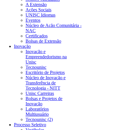
A Extensão
Ações Sociais
UNISC Idiomas
Eventos
Núcleo de Ação Comunitária -
NAC
Certificados
Bolsas de Extensão
Inovação
Inovação e
Empreendedorismo na
Unisc
Tecnounisc
Escritório de Projetos
Núcleo de Inovação e
Transferência de
Tecnologia - NITT
Unisc Carreiras
Bolsas e Projetos de
Inovação
Laboratórios
Multiusuário
Tecnounisc (2)
Processo Seletivo
Vestibular