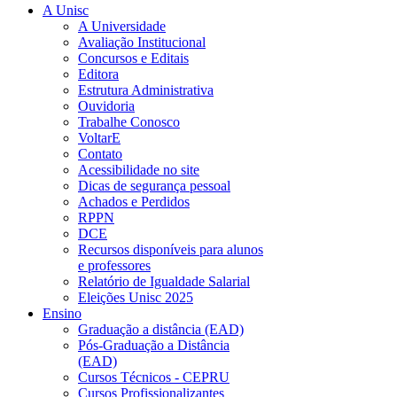
A Unisc
A Universidade
Avaliação Institucional
Concursos e Editais
Editora
Estrutura Administrativa
Ouvidoria
Trabalhe Conosco
VoltarE
Contato
Acessibilidade no site
Dicas de segurança pessoal
Achados e Perdidos
RPPN
DCE
Recursos disponíveis para alunos
e professores
Relatório de Igualdade Salarial
Eleições Unisc 2025
Ensino
Graduação a distância (EAD)
Pós-Graduação a Distância
(EAD)
Cursos Técnicos - CEPRU
Cursos Profissionalizantes