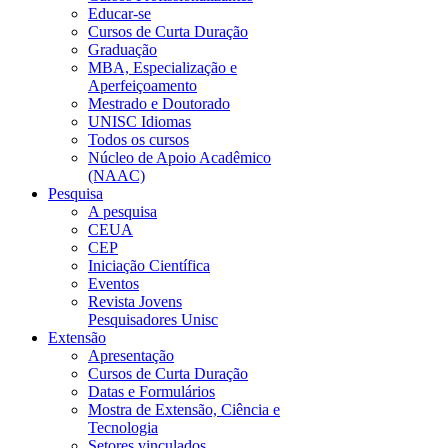
Educar-se
Cursos de Curta Duração
Graduação
MBA, Especialização e
Aperfeiçoamento
Mestrado e Doutorado
UNISC Idiomas
Todos os cursos
Núcleo de Apoio Acadêmico
(NAAC)
Pesquisa
A pesquisa
CEUA
CEP
Iniciação Científica
Eventos
Revista Jovens
Pesquisadores Unisc
Extensão
Apresentação
Cursos de Curta Duração
Datas e Formulários
Mostra de Extensão, Ciência e
Tecnologia
Setores vinculados