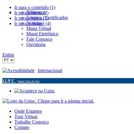
Ir para o conteúdo (1)
Biblioteca
Ir para o menu (2)
Eventos / Certificados
Ir para a busca (3)
Notícias
Ir para o rodapé (4)
Mapa Virtual
Mural Eletrônico
Fale Conosco
Ouvidoria
Entrar
Acessibilidade
Internacional
12.9°C
Santa Cruz do Sul
Onde Estamos
Tour Virtual
Trabalhe Conosco
Contato