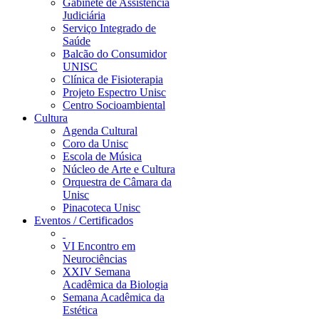
Gabinete de Assistência
Judiciária
Serviço Integrado de
Saúde
Balcão do Consumidor
UNISC
Clínica de Fisioterapia
Projeto Espectro Unisc
Centro Socioambiental
Cultura
Agenda Cultural
Coro da Unisc
Escola de Música
Núcleo de Arte e Cultura
Orquestra de Câmara da
Unisc
Pinacoteca Unisc
Eventos / Certificados
VI Encontro em
Neurociências
XXIV Semana
Acadêmica da Biologia
Semana Acadêmica da
Estética