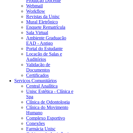
Produção Docente
Webmail
Workflow
Revistas da Unisc
Mural Eletrônico
Enquete Rematrícula
Sala Virtual
Ambiente Graduação
EAD - Antigo
Portal do Estudante
Locação de Salas e
Auditórios
Validação de
Documentos
Certificados
Serviços Comunitários
Central Analítica
Unisc Estética - Clínica e
Spa
Clínica de Odontologia
Clínica do Movimento
Humano
Complexo Esportivo
Conexões
Farmácia Unisc