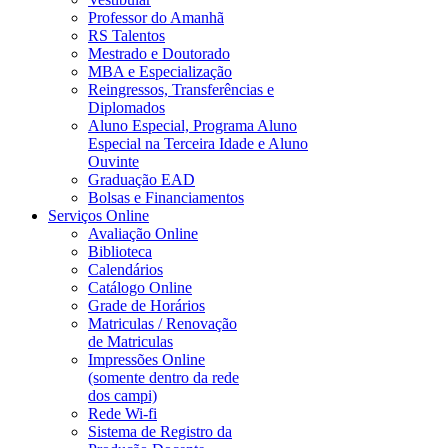
Professor do Amanhã
RS Talentos
Mestrado e Doutorado
MBA e Especialização
Reingressos, Transferências e
Diplomados
Aluno Especial, Programa Aluno
Especial na Terceira Idade e Aluno
Ouvinte
Graduação EAD
Bolsas e Financiamentos
Serviços Online
Avaliação Online
Biblioteca
Calendários
Catálogo Online
Grade de Horários
Matriculas / Renovação
de Matriculas
Impressões Online
(somente dentro da rede
dos campi)
Rede Wi-fi
Sistema de Registro da