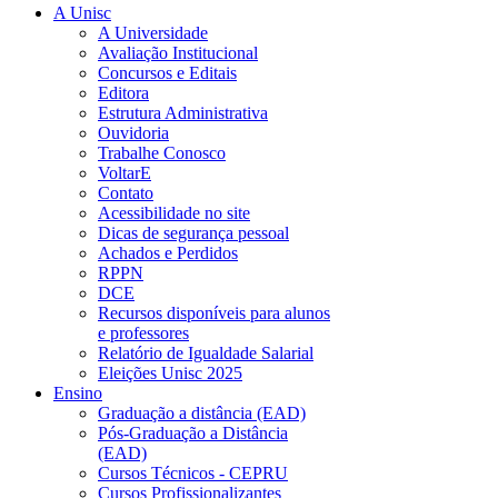
A Unisc
A Universidade
Avaliação Institucional
Concursos e Editais
Editora
Estrutura Administrativa
Ouvidoria
Trabalhe Conosco
VoltarE
Contato
Acessibilidade no site
Dicas de segurança pessoal
Achados e Perdidos
RPPN
DCE
Recursos disponíveis para alunos
e professores
Relatório de Igualdade Salarial
Eleições Unisc 2025
Ensino
Graduação a distância (EAD)
Pós-Graduação a Distância
(EAD)
Cursos Técnicos - CEPRU
Cursos Profissionalizantes