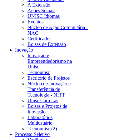
A Extensão
Ações Sociais
UNISC Idiomas
Eventos
Núcleo de Ação Comunitária -
NAC
Certificados
Bolsas de Extensão
Inovação
Inovação e
Empreendedorismo na
Unisc
Tecnounisc
Escritório de Projetos
Núcleo de Inovação e
Transferência de
Tecnologia - NITT
Unisc Carreiras
Bolsas e Projetos de
Inovação
Laboratórios
Multiusuário
Tecnounisc (2)
Processo Seletivo
Vestibular