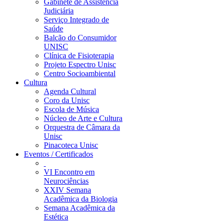
Gabinete de Assistência
Judiciária
Serviço Integrado de
Saúde
Balcão do Consumidor
UNISC
Clínica de Fisioterapia
Projeto Espectro Unisc
Centro Socioambiental
Cultura
Agenda Cultural
Coro da Unisc
Escola de Música
Núcleo de Arte e Cultura
Orquestra de Câmara da
Unisc
Pinacoteca Unisc
Eventos / Certificados
VI Encontro em
Neurociências
XXIV Semana
Acadêmica da Biologia
Semana Acadêmica da
Estética