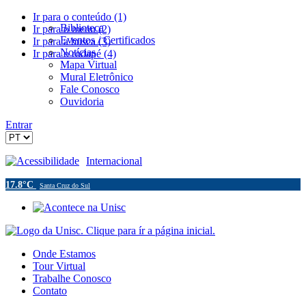
Ir para o conteúdo (1)
Biblioteca
Ir para o menu (2)
Eventos / Certificados
Ir para a busca (3)
Notícias
Ir para o rodapé (4)
Mapa Virtual
Mural Eletrônico
Fale Conosco
Ouvidoria
Entrar
Acessibilidade
Internacional
17.8°C
Santa Cruz do Sul
Onde Estamos
Tour Virtual
Trabalhe Conosco
Contato