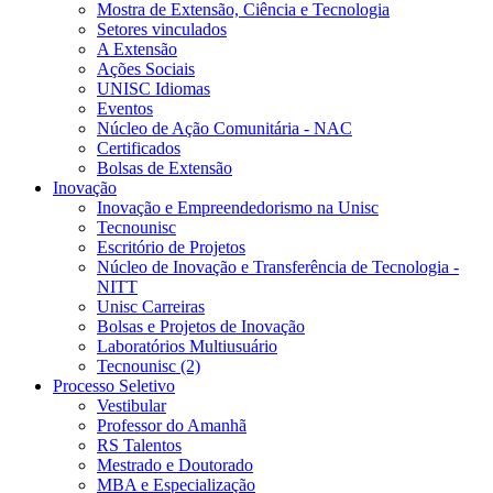
Mostra de Extensão, Ciência e Tecnologia
Setores vinculados
A Extensão
Ações Sociais
UNISC Idiomas
Eventos
Núcleo de Ação Comunitária - NAC
Certificados
Bolsas de Extensão
Inovação
Inovação e Empreendedorismo na Unisc
Tecnounisc
Escritório de Projetos
Núcleo de Inovação e Transferência de Tecnologia -
NITT
Unisc Carreiras
Bolsas e Projetos de Inovação
Laboratórios Multiusuário
Tecnounisc (2)
Processo Seletivo
Vestibular
Professor do Amanhã
RS Talentos
Mestrado e Doutorado
MBA e Especialização