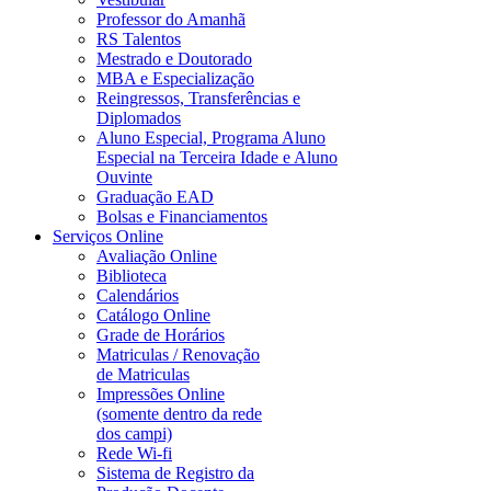
Professor do Amanhã
RS Talentos
Mestrado e Doutorado
MBA e Especialização
Reingressos, Transferências e
Diplomados
Aluno Especial, Programa Aluno
Especial na Terceira Idade e Aluno
Ouvinte
Graduação EAD
Bolsas e Financiamentos
Serviços Online
Avaliação Online
Biblioteca
Calendários
Catálogo Online
Grade de Horários
Matriculas / Renovação
de Matriculas
Impressões Online
(somente dentro da rede
dos campi)
Rede Wi-fi
Sistema de Registro da