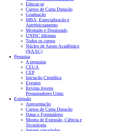
Educar-se
Cursos de Curta Duração
Graduação
MBA, Especialização e
Aperfeiçoamento
Mestrado e Doutorado
UNISC Idiomas
Todos os cursos
Núcleo de Apoio Acadêmico
(NAAC)
Pesquisa
A pesquisa
CEUA
CEP
Iniciação Científica
Eventos
Revista Jovens
Pesquisadores Unisc
Extensão
Apresentação
Cursos de Curta Duração
Datas e Formulários
Mostra de Extensão, Ciência e
Tecnologia
Setores vinculados