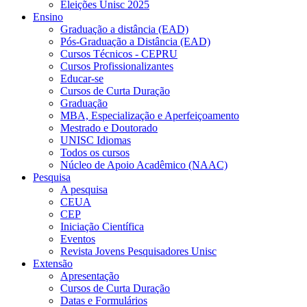
Eleições Unisc 2025
Ensino
Graduação a distância (EAD)
Pós-Graduação a Distância (EAD)
Cursos Técnicos - CEPRU
Cursos Profissionalizantes
Educar-se
Cursos de Curta Duração
Graduação
MBA, Especialização e Aperfeiçoamento
Mestrado e Doutorado
UNISC Idiomas
Todos os cursos
Núcleo de Apoio Acadêmico (NAAC)
Pesquisa
A pesquisa
CEUA
CEP
Iniciação Científica
Eventos
Revista Jovens Pesquisadores Unisc
Extensão
Apresentação
Cursos de Curta Duração
Datas e Formulários