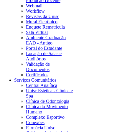
Produção Docente
Webmail
Workflow
Revistas da Unisc
Mural Eletrônico
Enquete Rematrícula
Sala Virtual
Ambiente Graduação
EAD - Antigo
Portal do Estudante
Locação de Salas e
Auditórios
Validação de
Documentos
Certificados
Serviços Comunitários
Central Analítica
Unisc Estética - Clínica e
Spa
Clínica de Odontologia
Clínica do Movimento
Humano
Complexo Esportivo
Conexões
Farmácia Unisc