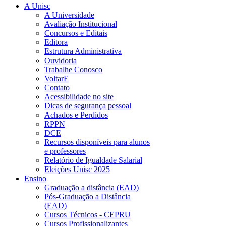
A Unisc
A Universidade
Avaliação Institucional
Concursos e Editais
Editora
Estrutura Administrativa
Ouvidoria
Trabalhe Conosco
VoltarE
Contato
Acessibilidade no site
Dicas de segurança pessoal
Achados e Perdidos
RPPN
DCE
Recursos disponíveis para alunos
e professores
Relatório de Igualdade Salarial
Eleições Unisc 2025
Ensino
Graduação a distância (EAD)
Pós-Graduação a Distância
(EAD)
Cursos Técnicos - CEPRU
Cursos Profissionalizantes