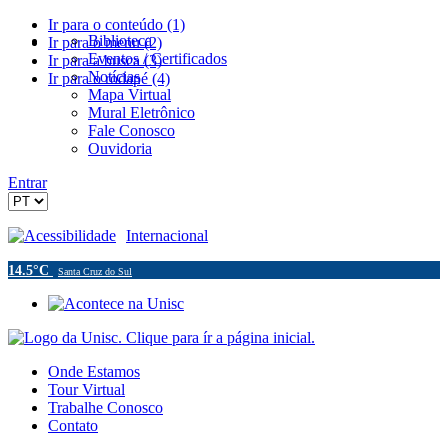
Ir para o conteúdo (1)
Biblioteca
Ir para o menu (2)
Eventos / Certificados
Ir para a busca (3)
Notícias
Ir para o rodapé (4)
Mapa Virtual
Mural Eletrônico
Fale Conosco
Ouvidoria
Entrar
Acessibilidade
Internacional
14.5°C
Santa Cruz do Sul
Onde Estamos
Tour Virtual
Trabalhe Conosco
Contato