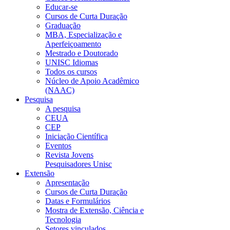
Educar-se
Cursos de Curta Duração
Graduação
MBA, Especialização e
Aperfeiçoamento
Mestrado e Doutorado
UNISC Idiomas
Todos os cursos
Núcleo de Apoio Acadêmico
(NAAC)
Pesquisa
A pesquisa
CEUA
CEP
Iniciação Científica
Eventos
Revista Jovens
Pesquisadores Unisc
Extensão
Apresentação
Cursos de Curta Duração
Datas e Formulários
Mostra de Extensão, Ciência e
Tecnologia
Setores vinculados