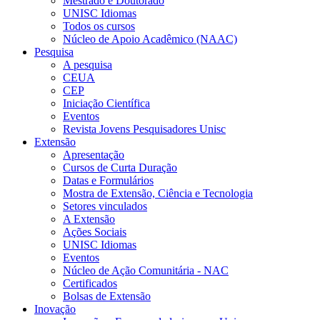
Mestrado e Doutorado
UNISC Idiomas
Todos os cursos
Núcleo de Apoio Acadêmico (NAAC)
Pesquisa
A pesquisa
CEUA
CEP
Iniciação Científica
Eventos
Revista Jovens Pesquisadores Unisc
Extensão
Apresentação
Cursos de Curta Duração
Datas e Formulários
Mostra de Extensão, Ciência e Tecnologia
Setores vinculados
A Extensão
Ações Sociais
UNISC Idiomas
Eventos
Núcleo de Ação Comunitária - NAC
Certificados
Bolsas de Extensão
Inovação