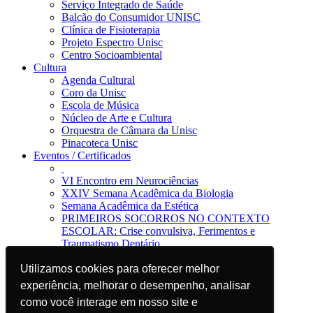
Serviço Integrado de Saúde
Balcão do Consumidor UNISC
Clínica de Fisioterapia
Projeto Espectro Unisc
Centro Socioambiental
Cultura
Agenda Cultural
Coro da Unisc
Escola de Música
Núcleo de Arte e Cultura
Orquestra de Câmara da Unisc
Pinacoteca Unisc
Eventos / Certificados
VI Encontro em Neurociências
XXIV Semana Acadêmica da Biologia
Semana Acadêmica da Estética
PRIMEIROS SOCORROS NO CONTEXTO
ESCOLAR: Crise convulsiva, Ferimentos e
Traumatismo Dentário
Notícias
Utilizamos cookies para oferecer melhor
Utilizamos cookies para oferecer melhor
Jornal da Unisc
Notícias
experiência, melhorar o desempenho, analisar
experiência, melhorar o desempenho, analisar
Imprensa
como você interage em nosso site e
como você interage em nosso site e
Blog EAD