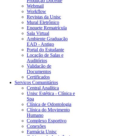
Produção Docente
Webmail
Workflow
Revistas da Unisc
Mural Eletrônico
Enquete Rematrícula
Sala Virtual
Ambiente Graduação
EAD - Antigo
Portal do Estudante
Locação de Salas e
Auditórios
Validação de
Documentos
Certificados
Serviços Comunitários
Central Analítica
Unisc Estética - Clínica e
Spa
Clínica de Odontologia
Clínica do Movimento
Humano
Complexo Esportivo
Conexões
Farmácia Unisc