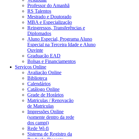
Professor do Amanhã
RS Talentos
Mestrado e Doutorado
MBA e Especialização
Reingressos, Transferências e
Diplomados
Aluno Especial, Programa Aluno
Especial na Terceira Idade e Aluno
Ouvinte
Graduação EAD
Bolsas e Financiamentos
Serviços Online
Avaliação Online
Biblioteca
Calendários
Catálogo Online
Grade de Horários
Matriculas / Renovação
de Matriculas
Impressões Online
(somente dentro da rede
dos campi)
Rede Wi-fi
Sistema de Registro da