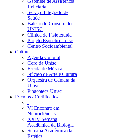
Gabinete de Assistência
Judiciária
Serviço Integrado de
Saúde
Balcão do Consumidor
UNISC
Clínica de Fisioterapia
Projeto Espectro Unisc
Centro Socioambiental
Cultura
Agenda Cultural
Coro da Unisc
Escola de Música
Núcleo de Arte e Cultura
Orquestra de Câmara da
Unisc
Pinacoteca Unisc
Eventos / Certificados
VI Encontro em
Neurociências
XXIV Semana
Acadêmica da Biologia
Semana Acadêmica da
Estética