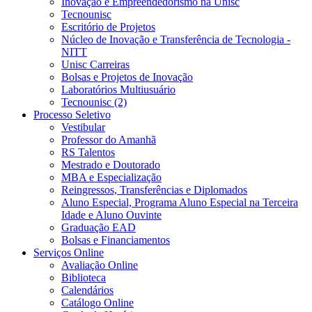
Inovação e Empreendedorismo na Unisc
Tecnounisc
Escritório de Projetos
Núcleo de Inovação e Transferência de Tecnologia -
NITT
Unisc Carreiras
Bolsas e Projetos de Inovação
Laboratórios Multiusuário
Tecnounisc (2)
Processo Seletivo
Vestibular
Professor do Amanhã
RS Talentos
Mestrado e Doutorado
MBA e Especialização
Reingressos, Transferências e Diplomados
Aluno Especial, Programa Aluno Especial na Terceira
Idade e Aluno Ouvinte
Graduação EAD
Bolsas e Financiamentos
Serviços Online
Avaliação Online
Biblioteca
Calendários
Catálogo Online