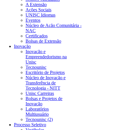
A Extensão
Ações Sociais
UNISC Idiomas
Eventos
Núcleo de Ação Comunitária -
NAC
Certificados
Bolsas de Extensão
Inovação
Inovação e
Empreendedorismo na
Unisc
Tecnounisc
Escritório de Projetos
Núcleo de Inovação e
Transferência de
Tecnologia - NITT
Unisc Carreiras
Bolsas e Projetos de
Inovação
Laboratórios
Multiusuário
Tecnounisc (2)
Processo Seletivo
Vestibular