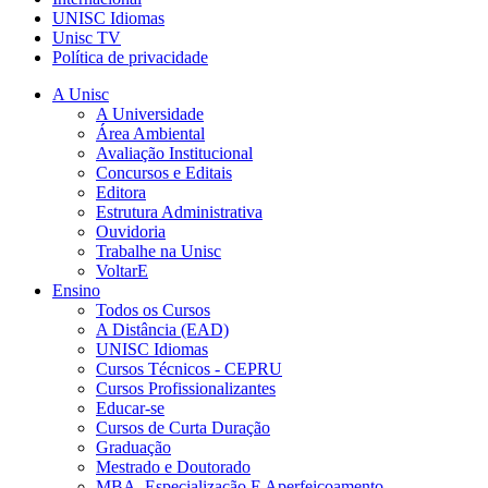
UNISC Idiomas
Unisc TV
Política de privacidade
A Unisc
A Universidade
Área Ambiental
Avaliação Institucional
Concursos e Editais
Editora
Estrutura Administrativa
Ouvidoria
Trabalhe na Unisc
VoltarE
Ensino
Todos os Cursos
A Distância (EAD)
UNISC Idiomas
Cursos Técnicos - CEPRU
Cursos Profissionalizantes
Educar-se
Cursos de Curta Duração
Graduação
Mestrado e Doutorado
MBA, Especialização E Aperfeiçoamento