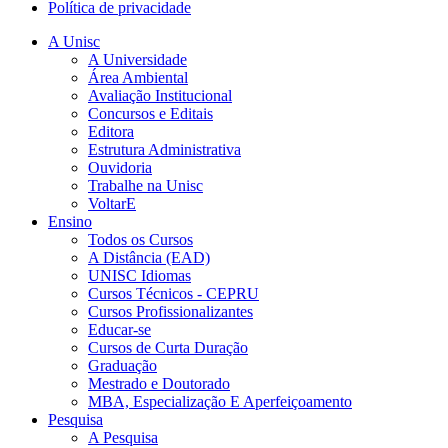
Política de privacidade
A Unisc
A Universidade
Área Ambiental
Avaliação Institucional
Concursos e Editais
Editora
Estrutura Administrativa
Ouvidoria
Trabalhe na Unisc
VoltarE
Ensino
Todos os Cursos
A Distância (EAD)
UNISC Idiomas
Cursos Técnicos - CEPRU
Cursos Profissionalizantes
Educar-se
Cursos de Curta Duração
Graduação
Mestrado e Doutorado
MBA, Especialização E Aperfeiçoamento
Pesquisa
A Pesquisa