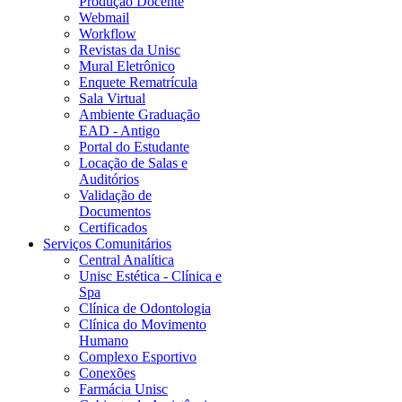
Produção Docente
Webmail
Workflow
Revistas da Unisc
Mural Eletrônico
Enquete Rematrícula
Sala Virtual
Ambiente Graduação
EAD - Antigo
Portal do Estudante
Locação de Salas e
Auditórios
Validação de
Documentos
Certificados
Serviços Comunitários
Central Analítica
Unisc Estética - Clínica e
Spa
Clínica de Odontologia
Clínica do Movimento
Humano
Complexo Esportivo
Conexões
Farmácia Unisc