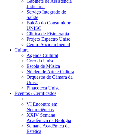
Gabinete de Assistência
Judiciária
Serviço Integrado de
Saúde
Balcão do Consumidor
UNISC
Clínica de Fisioterapia
Projeto Espectro Unisc
Centro Socioambiental
Cultura
Agenda Cultural
Coro da Unisc
Escola de Música
Núcleo de Arte e Cultura
Orquestra de Câmara da
Unisc
Pinacoteca Unisc
Eventos / Certificados
VI Encontro em
Neurociências
XXIV Semana
Acadêmica da Biologia
Semana Acadêmica da
Estética