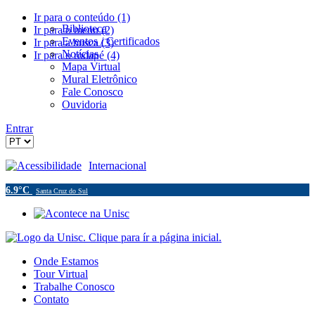
Ir para o conteúdo (1)
Biblioteca
Ir para o menu (2)
Eventos / Certificados
Ir para a busca (3)
Notícias
Ir para o rodapé (4)
Mapa Virtual
Mural Eletrônico
Fale Conosco
Ouvidoria
Entrar
Acessibilidade
Internacional
6.9°C
Santa Cruz do Sul
Onde Estamos
Tour Virtual
Trabalhe Conosco
Contato