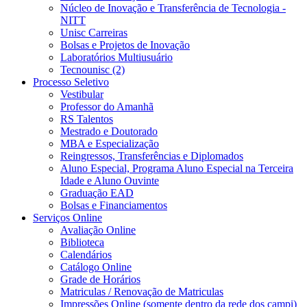
Núcleo de Inovação e Transferência de Tecnologia -
NITT
Unisc Carreiras
Bolsas e Projetos de Inovação
Laboratórios Multiusuário
Tecnounisc (2)
Processo Seletivo
Vestibular
Professor do Amanhã
RS Talentos
Mestrado e Doutorado
MBA e Especialização
Reingressos, Transferências e Diplomados
Aluno Especial, Programa Aluno Especial na Terceira
Idade e Aluno Ouvinte
Graduação EAD
Bolsas e Financiamentos
Serviços Online
Avaliação Online
Biblioteca
Calendários
Catálogo Online
Grade de Horários
Matriculas / Renovação de Matriculas
Impressões Online (somente dentro da rede dos campi)