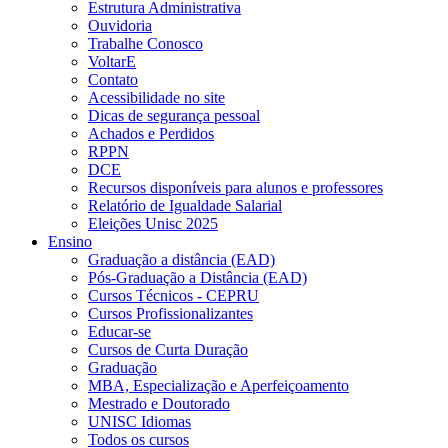
Estrutura Administrativa
Ouvidoria
Trabalhe Conosco
VoltarE
Contato
Acessibilidade no site
Dicas de segurança pessoal
Achados e Perdidos
RPPN
DCE
Recursos disponíveis para alunos e professores
Relatório de Igualdade Salarial
Eleições Unisc 2025
Ensino
Graduação a distância (EAD)
Pós-Graduação a Distância (EAD)
Cursos Técnicos - CEPRU
Cursos Profissionalizantes
Educar-se
Cursos de Curta Duração
Graduação
MBA, Especialização e Aperfeiçoamento
Mestrado e Doutorado
UNISC Idiomas
Todos os cursos