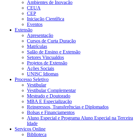
Ambientes de Inovação
CEUA
CEP
Iniciação Científica
Eventos
Extensão
Apresentação
Cursos de Curta Duração
Matrículas
Salão de Ensino e Extensão
Setores Vincualdos
Projetos de Extensão
Ações Sociais
UNISC Idiomas
Processo Seletivo
Vestibular
Vestibular Complementar
Mestrado e Doutorado
MBA E Especialização
Reingressos, Transferências e Diplomados
Bolsas e Financiamentos
Aluno Especial e Programa Aluno Especial na Terceira
Idade
Serviços Online
Biblioteca