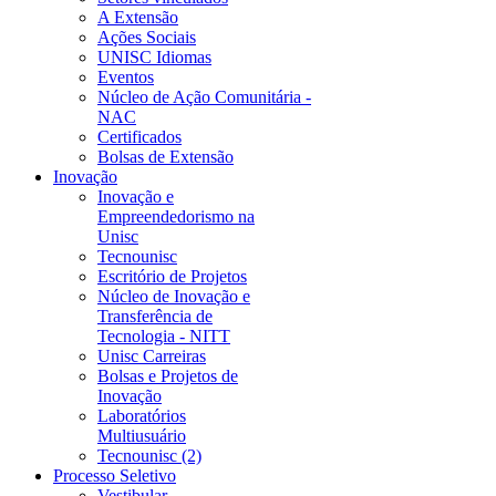
A Extensão
Ações Sociais
UNISC Idiomas
Eventos
Núcleo de Ação Comunitária -
NAC
Certificados
Bolsas de Extensão
Inovação
Inovação e
Empreendedorismo na
Unisc
Tecnounisc
Escritório de Projetos
Núcleo de Inovação e
Transferência de
Tecnologia - NITT
Unisc Carreiras
Bolsas e Projetos de
Inovação
Laboratórios
Multiusuário
Tecnounisc (2)
Processo Seletivo
Vestibular