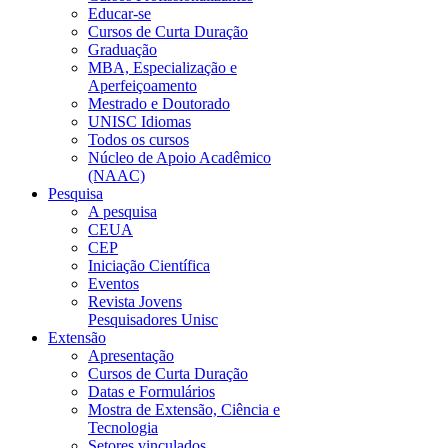
Educar-se
Cursos de Curta Duração
Graduação
MBA, Especialização e
Aperfeiçoamento
Mestrado e Doutorado
UNISC Idiomas
Todos os cursos
Núcleo de Apoio Acadêmico
(NAAC)
Pesquisa
A pesquisa
CEUA
CEP
Iniciação Científica
Eventos
Revista Jovens
Pesquisadores Unisc
Extensão
Apresentação
Cursos de Curta Duração
Datas e Formulários
Mostra de Extensão, Ciência e
Tecnologia
Setores vinculados