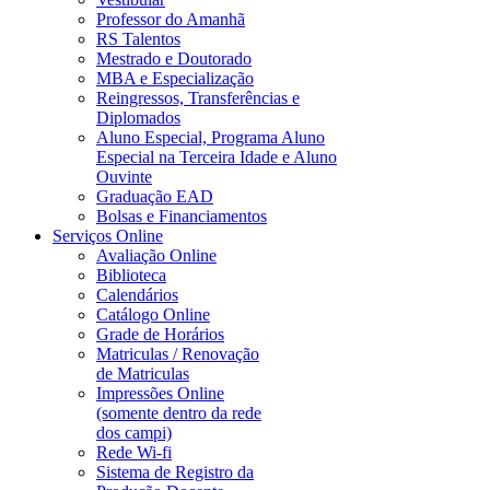
Professor do Amanhã
RS Talentos
Mestrado e Doutorado
MBA e Especialização
Reingressos, Transferências e
Diplomados
Aluno Especial, Programa Aluno
Especial na Terceira Idade e Aluno
Ouvinte
Graduação EAD
Bolsas e Financiamentos
Serviços Online
Avaliação Online
Biblioteca
Calendários
Catálogo Online
Grade de Horários
Matriculas / Renovação
de Matriculas
Impressões Online
(somente dentro da rede
dos campi)
Rede Wi-fi
Sistema de Registro da