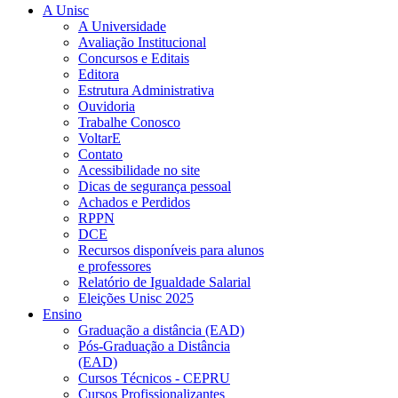
A Unisc
A Universidade
Avaliação Institucional
Concursos e Editais
Editora
Estrutura Administrativa
Ouvidoria
Trabalhe Conosco
VoltarE
Contato
Acessibilidade no site
Dicas de segurança pessoal
Achados e Perdidos
RPPN
DCE
Recursos disponíveis para alunos
e professores
Relatório de Igualdade Salarial
Eleições Unisc 2025
Ensino
Graduação a distância (EAD)
Pós-Graduação a Distância
(EAD)
Cursos Técnicos - CEPRU
Cursos Profissionalizantes