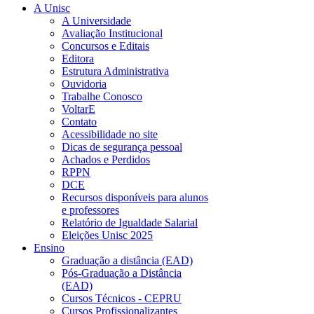
A Unisc
A Universidade
Avaliação Institucional
Concursos e Editais
Editora
Estrutura Administrativa
Ouvidoria
Trabalhe Conosco
VoltarE
Contato
Acessibilidade no site
Dicas de segurança pessoal
Achados e Perdidos
RPPN
DCE
Recursos disponíveis para alunos
e professores
Relatório de Igualdade Salarial
Eleições Unisc 2025
Ensino
Graduação a distância (EAD)
Pós-Graduação a Distância
(EAD)
Cursos Técnicos - CEPRU
Cursos Profissionalizantes