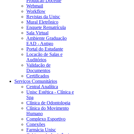
Produção Docente
Webmail
Workflow
Revistas da Unisc
Mural Eletrônico
Enquete Rematrícula
Sala Virtual
Ambiente Graduação
EAD - Antigo
Portal do Estudante
Locação de Salas e
Auditórios
Validação de
Documentos
Certificados
Serviços Comunitários
Central Analítica
Unisc Estética - Clínica e
Spa
Clínica de Odontologia
Clínica do Movimento
Humano
Complexo Esportivo
Conexões
Farmácia Unisc