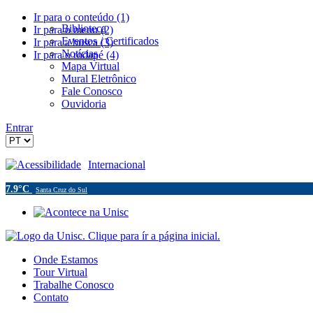
Ir para o conteúdo (1)
Biblioteca
Ir para o menu (2)
Eventos / Certificados
Ir para a busca (3)
Notícias
Ir para o rodapé (4)
Mapa Virtual
Mural Eletrônico
Fale Conosco
Ouvidoria
Entrar
Acessibilidade
Internacional
7.9°C
Santa Cruz do Sul
Onde Estamos
Tour Virtual
Trabalhe Conosco
Contato