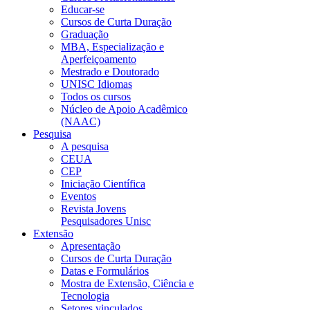
Educar-se
Cursos de Curta Duração
Graduação
MBA, Especialização e
Aperfeiçoamento
Mestrado e Doutorado
UNISC Idiomas
Todos os cursos
Núcleo de Apoio Acadêmico
(NAAC)
Pesquisa
A pesquisa
CEUA
CEP
Iniciação Científica
Eventos
Revista Jovens
Pesquisadores Unisc
Extensão
Apresentação
Cursos de Curta Duração
Datas e Formulários
Mostra de Extensão, Ciência e
Tecnologia
Setores vinculados