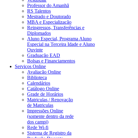
Professor do Amanhã
RS Talentos
Mestrado e Doutorado
MBA e Especialização
Reingressos, Transferências e
Diplomados
Aluno Especial, Programa Aluno
Especial na Terceira Idade e Aluno
Ouvinte
Graduação EAD
Bolsas e Financiamentos
Serviços Online
Avaliação Online
Biblioteca
Calendários
Catálogo Online
Grade de Horários
Matriculas / Renovação
de Matriculas
Impressões Online
(somente dentro da rede
dos campi)
Rede Wi-fi
Sistema de Registro da