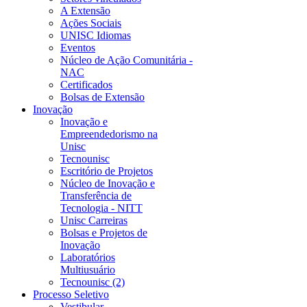
A Extensão
Ações Sociais
UNISC Idiomas
Eventos
Núcleo de Ação Comunitária -
NAC
Certificados
Bolsas de Extensão
Inovação
Inovação e
Empreendedorismo na
Unisc
Tecnounisc
Escritório de Projetos
Núcleo de Inovação e
Transferência de
Tecnologia - NITT
Unisc Carreiras
Bolsas e Projetos de
Inovação
Laboratórios
Multiusuário
Tecnounisc (2)
Processo Seletivo
Vestibular