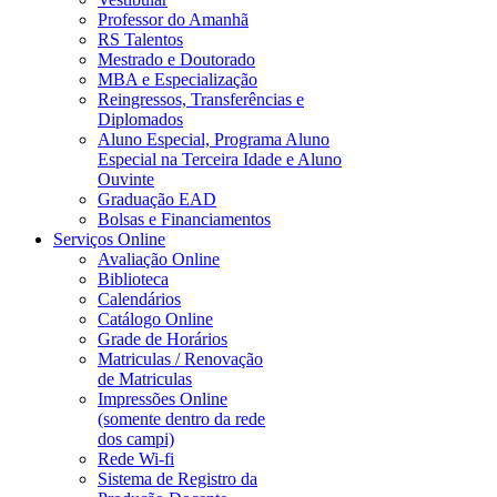
Professor do Amanhã
RS Talentos
Mestrado e Doutorado
MBA e Especialização
Reingressos, Transferências e
Diplomados
Aluno Especial, Programa Aluno
Especial na Terceira Idade e Aluno
Ouvinte
Graduação EAD
Bolsas e Financiamentos
Serviços Online
Avaliação Online
Biblioteca
Calendários
Catálogo Online
Grade de Horários
Matriculas / Renovação
de Matriculas
Impressões Online
(somente dentro da rede
dos campi)
Rede Wi-fi
Sistema de Registro da