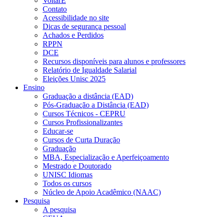
VoltarE
Contato
Acessibilidade no site
Dicas de segurança pessoal
Achados e Perdidos
RPPN
DCE
Recursos disponíveis para alunos e professores
Relatório de Igualdade Salarial
Eleições Unisc 2025
Ensino
Graduação a distância (EAD)
Pós-Graduação a Distância (EAD)
Cursos Técnicos - CEPRU
Cursos Profissionalizantes
Educar-se
Cursos de Curta Duração
Graduação
MBA, Especialização e Aperfeiçoamento
Mestrado e Doutorado
UNISC Idiomas
Todos os cursos
Núcleo de Apoio Acadêmico (NAAC)
Pesquisa
A pesquisa