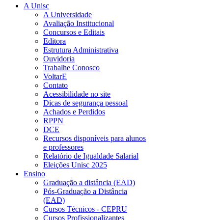
A Unisc
A Universidade
Avaliação Institucional
Concursos e Editais
Editora
Estrutura Administrativa
Ouvidoria
Trabalhe Conosco
VoltarE
Contato
Acessibilidade no site
Dicas de segurança pessoal
Achados e Perdidos
RPPN
DCE
Recursos disponíveis para alunos
e professores
Relatório de Igualdade Salarial
Eleições Unisc 2025
Ensino
Graduação a distância (EAD)
Pós-Graduação a Distância
(EAD)
Cursos Técnicos - CEPRU
Cursos Profissionalizantes