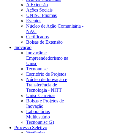
A Extensão
Ações Sociais
UNISC Idiomas
Eventos
Núcleo de Ação Comunitária -
NAC
Certificados
Bolsas de Extensão
Inovação
Inovação e
Empreendedorismo na
Unisc
Tecnounisc
Escritório de Projetos
Núcleo de Inovação e
Transferência de
Tecnologia - NITT
Unisc Carreiras
Bolsas e Projetos de
Inovação
Laboratórios
Multiusuário
Tecnounisc (2)
Processo Seletivo
Vestibular