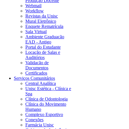
Produção Docente
Webmail
Workflow
Revistas da Unisc
Mural Eletrônico
Enquete Rematrícula
Sala Virtual
Ambiente Graduação
EAD - Antigo
Portal do Estudante
Locação de Salas e
Auditórios
Validação de
Documentos
Certificados
Serviços Comunitários
Central Analítica
Unisc Estética - Clínica e
Spa
Clínica de Odontologia
Clínica do Movimento
Humano
Complexo Esportivo
Conexões
Farmácia Unisc