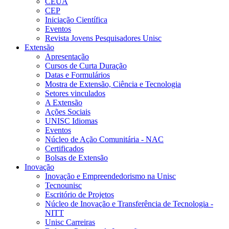
CEUA
CEP
Iniciação Científica
Eventos
Revista Jovens Pesquisadores Unisc
Extensão
Apresentação
Cursos de Curta Duração
Datas e Formulários
Mostra de Extensão, Ciência e Tecnologia
Setores vinculados
A Extensão
Ações Sociais
UNISC Idiomas
Eventos
Núcleo de Ação Comunitária - NAC
Certificados
Bolsas de Extensão
Inovação
Inovação e Empreendedorismo na Unisc
Tecnounisc
Escritório de Projetos
Núcleo de Inovação e Transferência de Tecnologia -
NITT
Unisc Carreiras