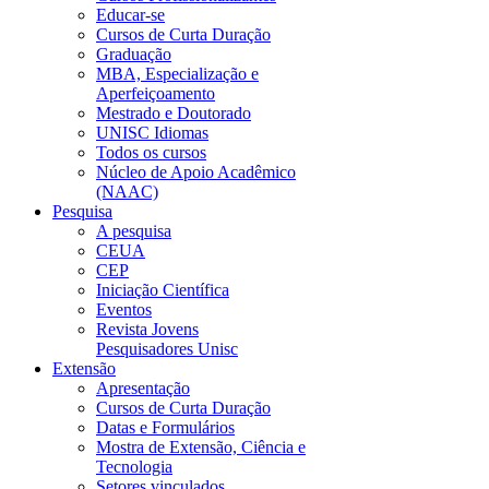
Educar-se
Cursos de Curta Duração
Graduação
MBA, Especialização e
Aperfeiçoamento
Mestrado e Doutorado
UNISC Idiomas
Todos os cursos
Núcleo de Apoio Acadêmico
(NAAC)
Pesquisa
A pesquisa
CEUA
CEP
Iniciação Científica
Eventos
Revista Jovens
Pesquisadores Unisc
Extensão
Apresentação
Cursos de Curta Duração
Datas e Formulários
Mostra de Extensão, Ciência e
Tecnologia
Setores vinculados