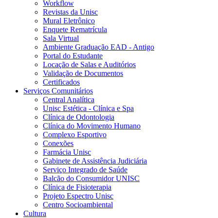
Workflow
Revistas da Unisc
Mural Eletrônico
Enquete Rematrícula
Sala Virtual
Ambiente Graduação EAD - Antigo
Portal do Estudante
Locação de Salas e Auditórios
Validação de Documentos
Certificados
Serviços Comunitários
Central Analítica
Unisc Estética - Clínica e Spa
Clínica de Odontologia
Clínica do Movimento Humano
Complexo Esportivo
Conexões
Farmácia Unisc
Gabinete de Assistência Judiciária
Serviço Integrado de Saúde
Balcão do Consumidor UNISC
Clínica de Fisioterapia
Projeto Espectro Unisc
Centro Socioambiental
Cultura