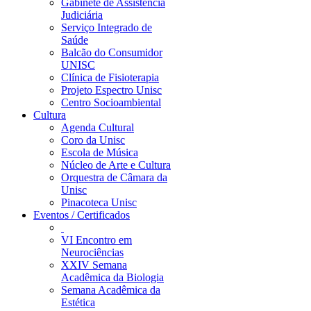
Gabinete de Assistência
Judiciária
Serviço Integrado de
Saúde
Balcão do Consumidor
UNISC
Clínica de Fisioterapia
Projeto Espectro Unisc
Centro Socioambiental
Cultura
Agenda Cultural
Coro da Unisc
Escola de Música
Núcleo de Arte e Cultura
Orquestra de Câmara da
Unisc
Pinacoteca Unisc
Eventos / Certificados
VI Encontro em
Neurociências
XXIV Semana
Acadêmica da Biologia
Semana Acadêmica da
Estética