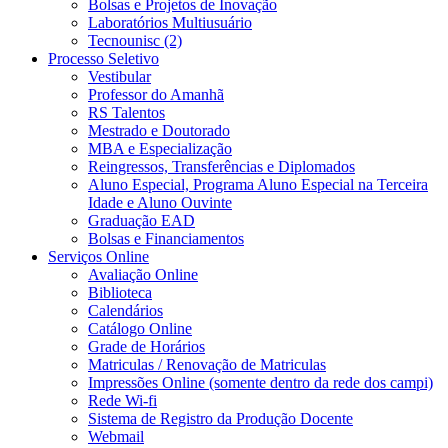
Bolsas e Projetos de Inovação
Laboratórios Multiusuário
Tecnounisc (2)
Processo Seletivo
Vestibular
Professor do Amanhã
RS Talentos
Mestrado e Doutorado
MBA e Especialização
Reingressos, Transferências e Diplomados
Aluno Especial, Programa Aluno Especial na Terceira
Idade e Aluno Ouvinte
Graduação EAD
Bolsas e Financiamentos
Serviços Online
Avaliação Online
Biblioteca
Calendários
Catálogo Online
Grade de Horários
Matriculas / Renovação de Matriculas
Impressões Online (somente dentro da rede dos campi)
Rede Wi-fi
Sistema de Registro da Produção Docente
Webmail