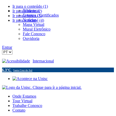
Ir para o conteúdo (1)
Biblioteca
Ir para o menu (2)
Eventos / Certificados
Ir para a busca (3)
Notícias
Ir para o rodapé (4)
Mapa Virtual
Mural Eletrônico
Fale Conosco
Ouvidoria
Entrar
Acessibilidade
Internacional
6.3°C
Santa Cruz do Sul
Onde Estamos
Tour Virtual
Trabalhe Conosco
Contato