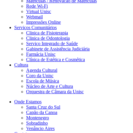
Matriculas / Renovação de Matriculas
Rede Wi-Fi
Virtual Unisc
Webmail
Impressões Online
Serviços Comunitários
Clinica de Fisioterapia
Clinica de Odontologia
Serviço Integrado de Saúde
Gabinete de Assistência Judiciária
Farmácia Unisc
Clínica de Estética e Cosmética
Cultura
Agenda Cultural
Coro da Unisc
Escola de Música
Núcleo de Arte e Cultura
Orquestra de Câmara da Unisc
Onde Estamos
Santa Cruz do Sul
Capão da Canoa
Montenegro
Sobradinho
Venâncio Aires