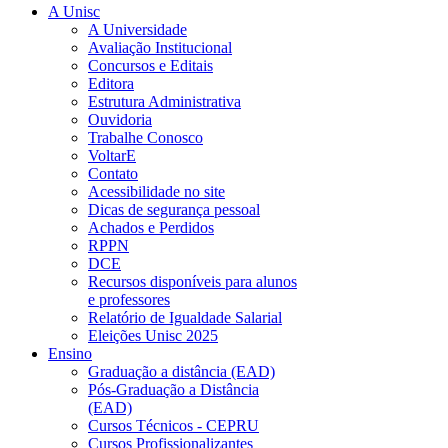
A Unisc
A Universidade
Avaliação Institucional
Concursos e Editais
Editora
Estrutura Administrativa
Ouvidoria
Trabalhe Conosco
VoltarE
Contato
Acessibilidade no site
Dicas de segurança pessoal
Achados e Perdidos
RPPN
DCE
Recursos disponíveis para alunos
e professores
Relatório de Igualdade Salarial
Eleições Unisc 2025
Ensino
Graduação a distância (EAD)
Pós-Graduação a Distância
(EAD)
Cursos Técnicos - CEPRU
Cursos Profissionalizantes