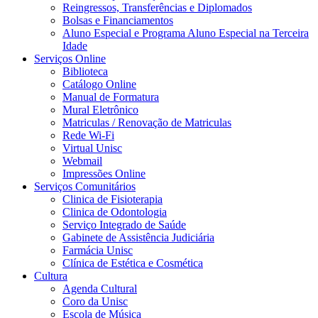
Reingressos, Transferências e Diplomados
Bolsas e Financiamentos
Aluno Especial e Programa Aluno Especial na Terceira
Idade
Serviços Online
Biblioteca
Catálogo Online
Manual de Formatura
Mural Eletrônico
Matriculas / Renovação de Matriculas
Rede Wi-Fi
Virtual Unisc
Webmail
Impressões Online
Serviços Comunitários
Clinica de Fisioterapia
Clinica de Odontologia
Serviço Integrado de Saúde
Gabinete de Assistência Judiciária
Farmácia Unisc
Clínica de Estética e Cosmética
Cultura
Agenda Cultural
Coro da Unisc
Escola de Música