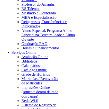
Professor do Amanhã
RS Talentos
Mestrado e Doutorado
MBA e Especialização
Reingressos, Transferências e
Diplomados
Aluno Especial, Programa Aluno
Especial na Terceira Idade e Aluno
Ouvinte
Graduação EAD
Bolsas e Financiamentos
Serviços Online
Avaliação Online
Biblioteca
Calendários
Catálogo Online
Grade de Horários
Matriculas / Renovação
de Matriculas
Impressões Online
(somente dentro da rede
dos campi)
Rede Wi-fi
Sistema de Registro da