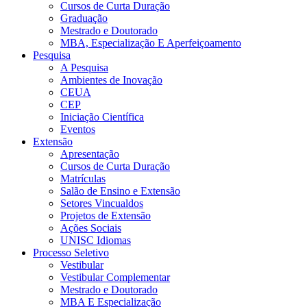
Cursos de Curta Duração
Graduação
Mestrado e Doutorado
MBA, Especialização E Aperfeiçoamento
Pesquisa
A Pesquisa
Ambientes de Inovação
CEUA
CEP
Iniciação Científica
Eventos
Extensão
Apresentação
Cursos de Curta Duração
Matrículas
Salão de Ensino e Extensão
Setores Vincualdos
Projetos de Extensão
Ações Sociais
UNISC Idiomas
Processo Seletivo
Vestibular
Vestibular Complementar
Mestrado e Doutorado
MBA E Especialização