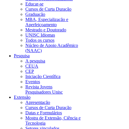
Educar-se
Cursos de Curta Duração
Graduação
MBA, Especialização e
Aperfeiçoamento
Mestrado e Doutorado
UNISC Idiomas
Todos os cursos
Núcleo de Apoio Acadêmico
(NAAC)
Pesquisa
A pesquisa
CEUA
CEP
Iniciação Científica
Eventos
Revista Jovens
Pesquisadores Unisc
Extensão
Apresentação
Cursos de Curta Duração
Datas e Formulários
Mostra de Extensão, Ciência e
Tecnologia
Setores vinculados