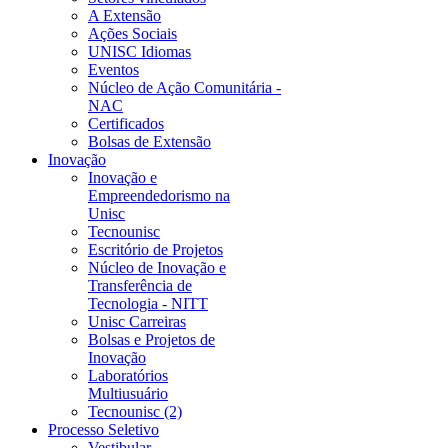
A Extensão
Ações Sociais
UNISC Idiomas
Eventos
Núcleo de Ação Comunitária -
NAC
Certificados
Bolsas de Extensão
Inovação
Inovação e
Empreendedorismo na
Unisc
Tecnounisc
Escritório de Projetos
Núcleo de Inovação e
Transferência de
Tecnologia - NITT
Unisc Carreiras
Bolsas e Projetos de
Inovação
Laboratórios
Multiusuário
Tecnounisc (2)
Processo Seletivo
Vestibular