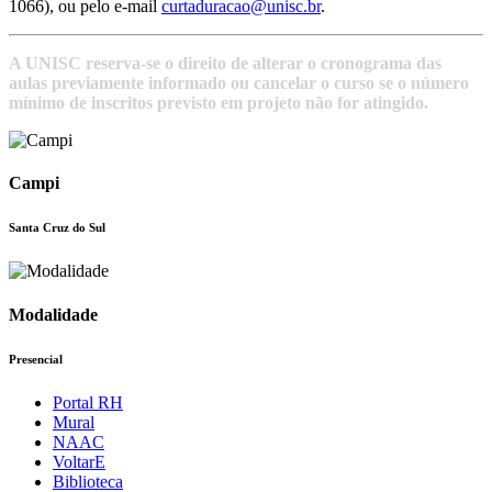
1066), ou pelo e-mail
curtaduracao@unisc.br
.
A UNISC reserva-se o direito de alterar o cronograma das
aulas previamente informado ou cancelar o curso se o número
mínimo de inscritos previsto em projeto não for atingido.
Campi
Santa Cruz do Sul
Modalidade
Presencial
Portal RH
Mural
NAAC
VoltarE
Biblioteca