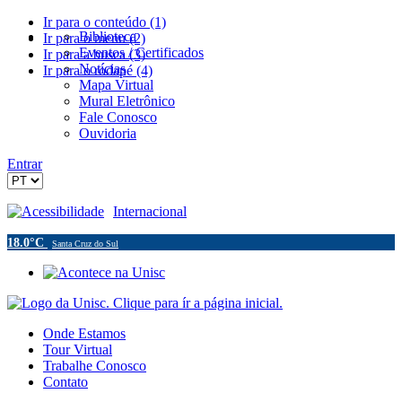
Ir para o conteúdo (1)
Biblioteca
Ir para o menu (2)
Eventos / Certificados
Ir para a busca (3)
Notícias
Ir para o rodapé (4)
Mapa Virtual
Mural Eletrônico
Fale Conosco
Ouvidoria
Entrar
Acessibilidade
Internacional
18.0°C
Santa Cruz do Sul
Onde Estamos
Tour Virtual
Trabalhe Conosco
Contato