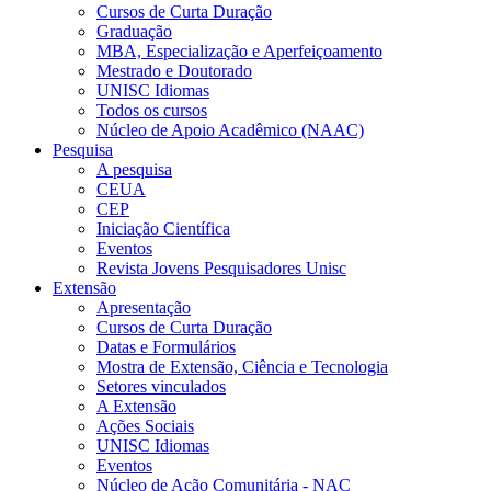
Cursos de Curta Duração
Graduação
MBA, Especialização e Aperfeiçoamento
Mestrado e Doutorado
UNISC Idiomas
Todos os cursos
Núcleo de Apoio Acadêmico (NAAC)
Pesquisa
A pesquisa
CEUA
CEP
Iniciação Científica
Eventos
Revista Jovens Pesquisadores Unisc
Extensão
Apresentação
Cursos de Curta Duração
Datas e Formulários
Mostra de Extensão, Ciência e Tecnologia
Setores vinculados
A Extensão
Ações Sociais
UNISC Idiomas
Eventos
Núcleo de Ação Comunitária - NAC