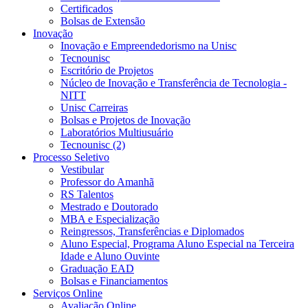
Certificados
Bolsas de Extensão
Inovação
Inovação e Empreendedorismo na Unisc
Tecnounisc
Escritório de Projetos
Núcleo de Inovação e Transferência de Tecnologia -
NITT
Unisc Carreiras
Bolsas e Projetos de Inovação
Laboratórios Multiusuário
Tecnounisc (2)
Processo Seletivo
Vestibular
Professor do Amanhã
RS Talentos
Mestrado e Doutorado
MBA e Especialização
Reingressos, Transferências e Diplomados
Aluno Especial, Programa Aluno Especial na Terceira
Idade e Aluno Ouvinte
Graduação EAD
Bolsas e Financiamentos
Serviços Online
Avaliação Online