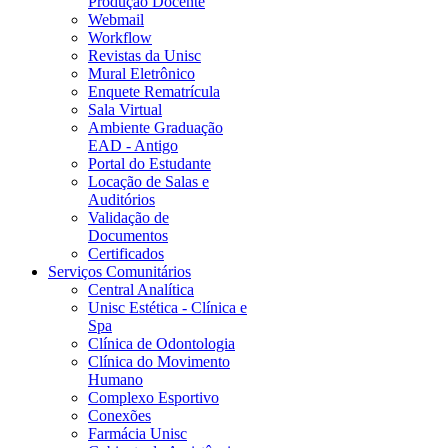
Produção Docente
Webmail
Workflow
Revistas da Unisc
Mural Eletrônico
Enquete Rematrícula
Sala Virtual
Ambiente Graduação
EAD - Antigo
Portal do Estudante
Locação de Salas e
Auditórios
Validação de
Documentos
Certificados
Serviços Comunitários
Central Analítica
Unisc Estética - Clínica e
Spa
Clínica de Odontologia
Clínica do Movimento
Humano
Complexo Esportivo
Conexões
Farmácia Unisc