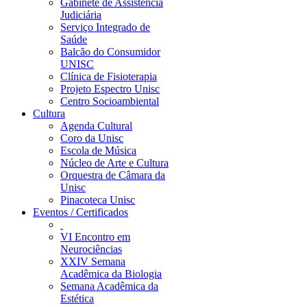
Gabinete de Assistência
Judiciária
Serviço Integrado de
Saúde
Balcão do Consumidor
UNISC
Clínica de Fisioterapia
Projeto Espectro Unisc
Centro Socioambiental
Cultura
Agenda Cultural
Coro da Unisc
Escola de Música
Núcleo de Arte e Cultura
Orquestra de Câmara da
Unisc
Pinacoteca Unisc
Eventos / Certificados
VI Encontro em
Neurociências
XXIV Semana
Acadêmica da Biologia
Semana Acadêmica da
Estética