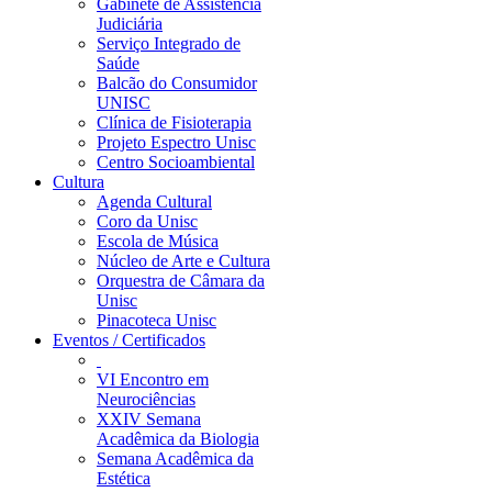
Gabinete de Assistência
Judiciária
Serviço Integrado de
Saúde
Balcão do Consumidor
UNISC
Clínica de Fisioterapia
Projeto Espectro Unisc
Centro Socioambiental
Cultura
Agenda Cultural
Coro da Unisc
Escola de Música
Núcleo de Arte e Cultura
Orquestra de Câmara da
Unisc
Pinacoteca Unisc
Eventos / Certificados
VI Encontro em
Neurociências
XXIV Semana
Acadêmica da Biologia
Semana Acadêmica da
Estética