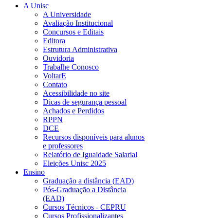
A Unisc
A Universidade
Avaliação Institucional
Concursos e Editais
Editora
Estrutura Administrativa
Ouvidoria
Trabalhe Conosco
VoltarE
Contato
Acessibilidade no site
Dicas de segurança pessoal
Achados e Perdidos
RPPN
DCE
Recursos disponíveis para alunos
e professores
Relatório de Igualdade Salarial
Eleições Unisc 2025
Ensino
Graduação a distância (EAD)
Pós-Graduação a Distância
(EAD)
Cursos Técnicos - CEPRU
Cursos Profissionalizantes