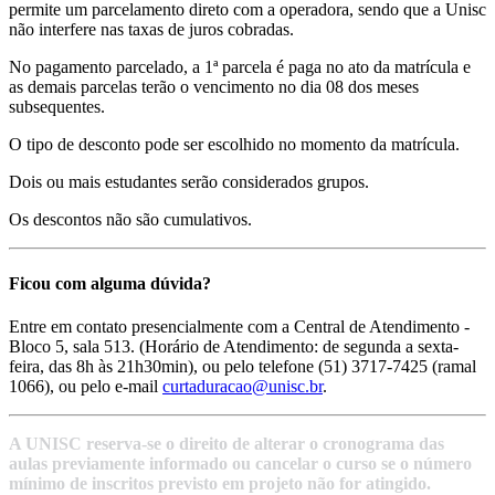
permite um parcelamento direto com a operadora, sendo que a Unisc
não interfere nas taxas de juros cobradas.
No pagamento parcelado, a 1ª parcela é paga no ato da matrícula e
as demais parcelas terão o vencimento no dia 08 dos meses
subsequentes.
O tipo de desconto pode ser escolhido no momento da matrícula.
Dois ou mais estudantes serão considerados grupos.
Os descontos não são cumulativos.
Ficou com alguma dúvida?
Entre em contato presencialmente com a Central de Atendimento -
Bloco 5, sala 513. (Horário de Atendimento: de segunda a sexta-
feira, das 8h às 21h30min), ou pelo telefone (51) 3717-7425 (ramal
1066), ou pelo e-mail
curtaduracao@unisc.br
.
A UNISC reserva-se o direito de alterar o cronograma das
aulas previamente informado ou cancelar o curso se o número
mínimo de inscritos previsto em projeto não for atingido.