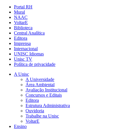
Portal RH
Mural
NAAC
VoltarE
Biblioteca
Central Analítica
Editora
Imprensa
Internacional
UNISC Idiomas
Unisc TV
Política de privacidade
A Unisc
A Universidade
Área Ambiental
Avaliação Institucional
Concursos e Editais
Editora
Estrutura Administrativa
Ouvidoria
Trabalhe na Unisc
VoltarE
Ensino