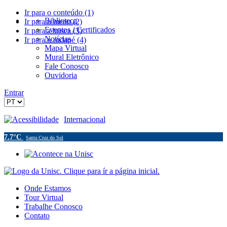
Ir para o conteúdo (1)
Biblioteca
Ir para o menu (2)
Eventos / Certificados
Ir para a busca (3)
Notícias
Ir para o rodapé (4)
Mapa Virtual
Mural Eletrônico
Fale Conosco
Ouvidoria
Entrar
Acessibilidade
Internacional
7.7°C
Santa Cruz do Sul
Onde Estamos
Tour Virtual
Trabalhe Conosco
Contato