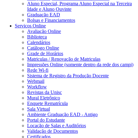
Aluno Especial, Programa Aluno Especial na Terceira
Idade e Aluno Ouvinte
Graduação EAD
Bolsas e Financiamentos
Serviços Online
Avaliação Online
Biblioteca
Calendários
Catálogo Online
Grade de Horários
Matriculas / Renovação de Matriculas
Impressões Online (somente dentro da rede dos campi)
Rede Wi-fi
Sistema de Registro da Produção Docente
Webmail
Workflow
Revistas da Unisc
Mural Eletrônico
Enquete Rematrícula
Sala Virtual
Ambiente Graduação EAD - Antigo
Portal do Estudante
Locação de Salas e Auditórios
Validação de Documentos
Certificados