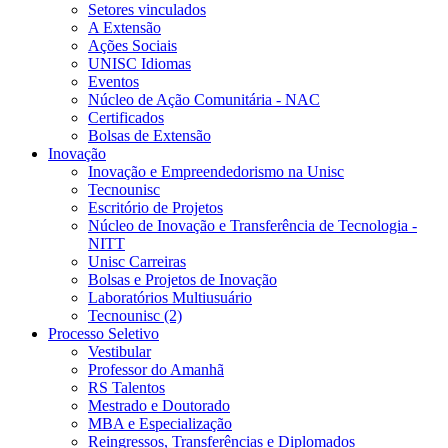
Setores vinculados
A Extensão
Ações Sociais
UNISC Idiomas
Eventos
Núcleo de Ação Comunitária - NAC
Certificados
Bolsas de Extensão
Inovação
Inovação e Empreendedorismo na Unisc
Tecnounisc
Escritório de Projetos
Núcleo de Inovação e Transferência de Tecnologia -
NITT
Unisc Carreiras
Bolsas e Projetos de Inovação
Laboratórios Multiusuário
Tecnounisc (2)
Processo Seletivo
Vestibular
Professor do Amanhã
RS Talentos
Mestrado e Doutorado
MBA e Especialização
Reingressos, Transferências e Diplomados