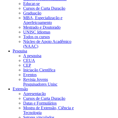
Educar-se
Cursos de Curta Duração
Graduação
MBA, Especialização e
Aperfeiçoamento
Mestrado e Doutorado
UNISC Idiomas
Todos os cursos
Núcleo de Apoio Acadêmico
(NAAC)
Pesquisa
A pesquisa
CEUA
CEP
Iniciação Científica
Eventos
Revista Jovens
Pesquisadores Unisc
Extensão
Apresentação
Cursos de Curta Duração
Datas e Formulários
Mostra de Extensão, Ciência e
Tecnologia
Setores vinculados