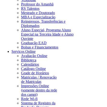
Professor do Amanhã
RS Talentos
Mestrado e Doutorado
MBA e Especialização
Reingressos, Transferências e
Diplomados
Aluno Especial, Programa Aluno
Especial na Terceira Idade e Aluno
Ouvinte
Graduação EAD
Bolsas e Financiamentos
Serviços Online
Avaliação Online
Biblioteca
Calendários
Catálogo Online
Grade de Horários
Matriculas / Renovação
de Matriculas
Impressões Online
(somente dentro da rede
dos campi)
Rede Wi-fi
Sistema de Registro da