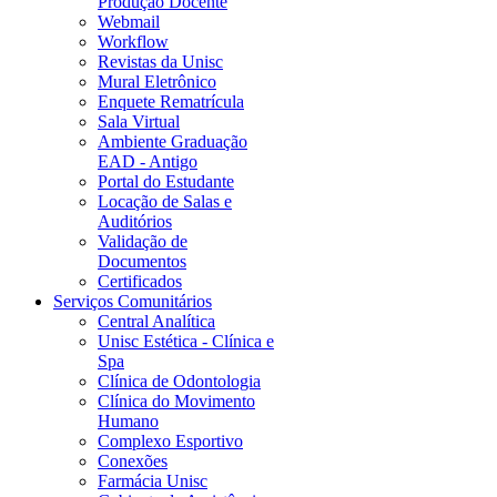
Produção Docente
Webmail
Workflow
Revistas da Unisc
Mural Eletrônico
Enquete Rematrícula
Sala Virtual
Ambiente Graduação
EAD - Antigo
Portal do Estudante
Locação de Salas e
Auditórios
Validação de
Documentos
Certificados
Serviços Comunitários
Central Analítica
Unisc Estética - Clínica e
Spa
Clínica de Odontologia
Clínica do Movimento
Humano
Complexo Esportivo
Conexões
Farmácia Unisc