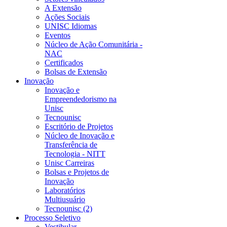
A Extensão
Ações Sociais
UNISC Idiomas
Eventos
Núcleo de Ação Comunitária -
NAC
Certificados
Bolsas de Extensão
Inovação
Inovação e
Empreendedorismo na
Unisc
Tecnounisc
Escritório de Projetos
Núcleo de Inovação e
Transferência de
Tecnologia - NITT
Unisc Carreiras
Bolsas e Projetos de
Inovação
Laboratórios
Multiusuário
Tecnounisc (2)
Processo Seletivo
Vestibular