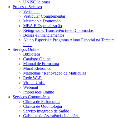
UNISC Idiomas
Processo Seletivo
Vestibular
Vestibular Complementar
Mestrado e Doutorado
MBA E Especialização
Reingressos, Transferências e Diplomados
Bolsas e Financiamentos
Aluno Especial e Programa Aluno Especial na Terceira
Idade
Serviços Online
Biblioteca
Catálogo Online
Manual de Formatura
Mural Eletrônico
Matriculas / Renovação de Matriculas
Rede Wi-Fi
Virtual Unisc
Webmail
Impressões Online
Serviços Comunitários
Clinica de Fisioterapia
Clinica de Odontologia
Serviço Integrado de Saúde
Gabinete de Assistência Judiciária