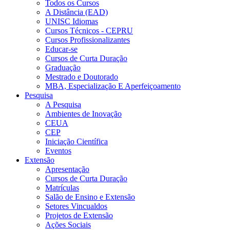
Todos os Cursos
A Distância (EAD)
UNISC Idiomas
Cursos Técnicos - CEPRU
Cursos Profissionalizantes
Educar-se
Cursos de Curta Duração
Graduação
Mestrado e Doutorado
MBA, Especialização E Aperfeiçoamento
Pesquisa
A Pesquisa
Ambientes de Inovação
CEUA
CEP
Iniciação Científica
Eventos
Extensão
Apresentação
Cursos de Curta Duração
Matrículas
Salão de Ensino e Extensão
Setores Vincualdos
Projetos de Extensão
Ações Sociais