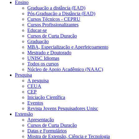
Ensino
Graduação a distância (EAD)
Pós-Graduação a Distância (EAD)
Cursos Técnicos - CEPRU
Cursos Profissionalizantes
Educar-se
Cursos de Curta Duração
Graduação
MBA, Especialização e Aperfeiçoamento
Mestrado e Doutorado
UNISC Idiomas
Todos os cursos
Núcleo de Apoio Acadêmico (NAAC)
Pesquisa
A pesquisa
CEUA
CEP
Iniciação Científica
Eventos
Revista Jovens Pesquisadores Unisc
Extensão
Apresentação
Cursos de Curta Duração
Datas e Formulários
Mostra de Extensão, Ciência e Tecnologia