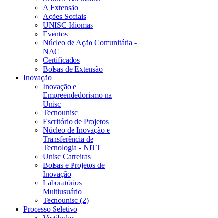
A Extensão
Ações Sociais
UNISC Idiomas
Eventos
Núcleo de Ação Comunitária -
NAC
Certificados
Bolsas de Extensão
Inovação
Inovação e
Empreendedorismo na
Unisc
Tecnounisc
Escritório de Projetos
Núcleo de Inovação e
Transferência de
Tecnologia - NITT
Unisc Carreiras
Bolsas e Projetos de
Inovação
Laboratórios
Multiusuário
Tecnounisc (2)
Processo Seletivo
Vestibular