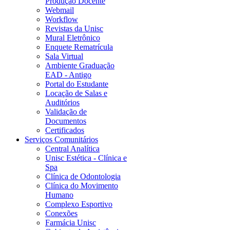
Produção Docente
Webmail
Workflow
Revistas da Unisc
Mural Eletrônico
Enquete Rematrícula
Sala Virtual
Ambiente Graduação
EAD - Antigo
Portal do Estudante
Locação de Salas e
Auditórios
Validação de
Documentos
Certificados
Serviços Comunitários
Central Analítica
Unisc Estética - Clínica e
Spa
Clínica de Odontologia
Clínica do Movimento
Humano
Complexo Esportivo
Conexões
Farmácia Unisc