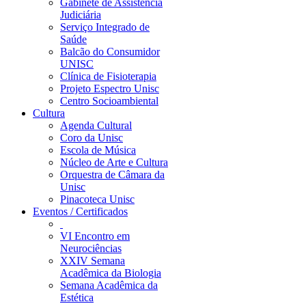
Gabinete de Assistência
Judiciária
Serviço Integrado de
Saúde
Balcão do Consumidor
UNISC
Clínica de Fisioterapia
Projeto Espectro Unisc
Centro Socioambiental
Cultura
Agenda Cultural
Coro da Unisc
Escola de Música
Núcleo de Arte e Cultura
Orquestra de Câmara da
Unisc
Pinacoteca Unisc
Eventos / Certificados
VI Encontro em
Neurociências
XXIV Semana
Acadêmica da Biologia
Semana Acadêmica da
Estética