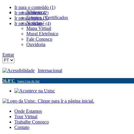
Ir para o conteúdo (1)
Biblioteca
Ir para o menu (2)
Eventos / Certificados
Ir para a busca (3)
Notícias
Ir para o rodapé (4)
Mapa Virtual
Mural Eletrônico
Fale Conosco
Ouvidoria
Entrar
Acessibilidade
Internacional
26.8°C
Santa Cruz do Sul
Onde Estamos
Tour Virtual
Trabalhe Conosco
Contato