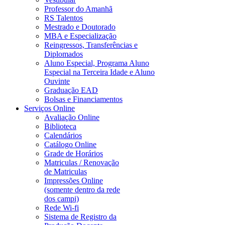
Professor do Amanhã
RS Talentos
Mestrado e Doutorado
MBA e Especialização
Reingressos, Transferências e
Diplomados
Aluno Especial, Programa Aluno
Especial na Terceira Idade e Aluno
Ouvinte
Graduação EAD
Bolsas e Financiamentos
Serviços Online
Avaliação Online
Biblioteca
Calendários
Catálogo Online
Grade de Horários
Matriculas / Renovação
de Matriculas
Impressões Online
(somente dentro da rede
dos campi)
Rede Wi-fi
Sistema de Registro da