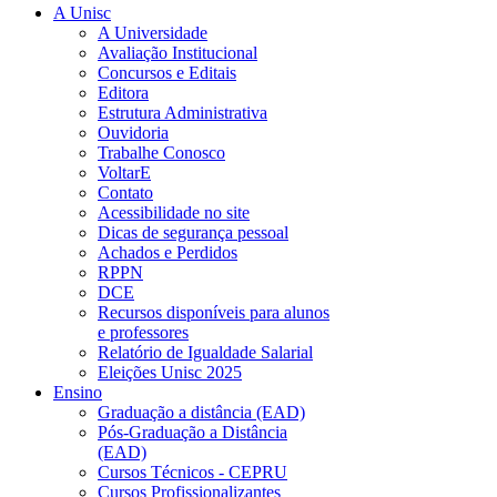
A Unisc
A Universidade
Avaliação Institucional
Concursos e Editais
Editora
Estrutura Administrativa
Ouvidoria
Trabalhe Conosco
VoltarE
Contato
Acessibilidade no site
Dicas de segurança pessoal
Achados e Perdidos
RPPN
DCE
Recursos disponíveis para alunos
e professores
Relatório de Igualdade Salarial
Eleições Unisc 2025
Ensino
Graduação a distância (EAD)
Pós-Graduação a Distância
(EAD)
Cursos Técnicos - CEPRU
Cursos Profissionalizantes