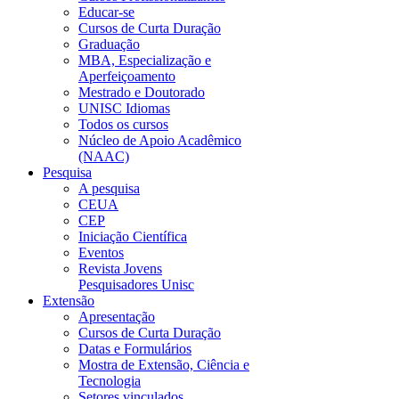
Educar-se
Cursos de Curta Duração
Graduação
MBA, Especialização e
Aperfeiçoamento
Mestrado e Doutorado
UNISC Idiomas
Todos os cursos
Núcleo de Apoio Acadêmico
(NAAC)
Pesquisa
A pesquisa
CEUA
CEP
Iniciação Científica
Eventos
Revista Jovens
Pesquisadores Unisc
Extensão
Apresentação
Cursos de Curta Duração
Datas e Formulários
Mostra de Extensão, Ciência e
Tecnologia
Setores vinculados