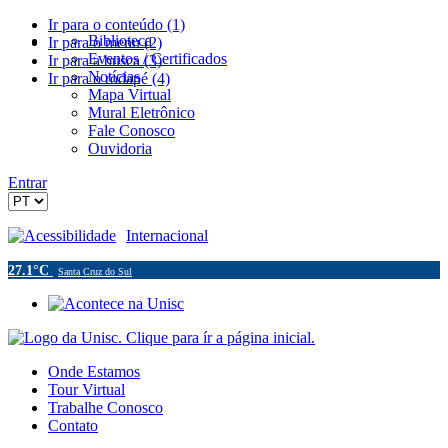
Ir para o conteúdo (1)
Biblioteca
Ir para o menu (2)
Eventos / Certificados
Ir para a busca (3)
Notícias
Ir para o rodapé (4)
Mapa Virtual
Mural Eletrônico
Fale Conosco
Ouvidoria
Entrar
Acessibilidade
Internacional
27.1°C
Santa Cruz do Sul
Onde Estamos
Tour Virtual
Trabalhe Conosco
Contato