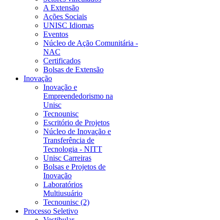
A Extensão
Ações Sociais
UNISC Idiomas
Eventos
Núcleo de Ação Comunitária -
NAC
Certificados
Bolsas de Extensão
Inovação
Inovação e
Empreendedorismo na
Unisc
Tecnounisc
Escritório de Projetos
Núcleo de Inovação e
Transferência de
Tecnologia - NITT
Unisc Carreiras
Bolsas e Projetos de
Inovação
Laboratórios
Multiusuário
Tecnounisc (2)
Processo Seletivo
Vestibular