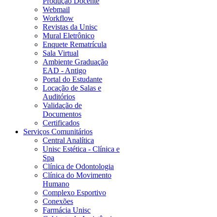
Produção Docente
Webmail
Workflow
Revistas da Unisc
Mural Eletrônico
Enquete Rematrícula
Sala Virtual
Ambiente Graduação
EAD - Antigo
Portal do Estudante
Locação de Salas e
Auditórios
Validação de
Documentos
Certificados
Serviços Comunitários
Central Analítica
Unisc Estética - Clínica e
Spa
Clínica de Odontologia
Clínica do Movimento
Humano
Complexo Esportivo
Conexões
Farmácia Unisc