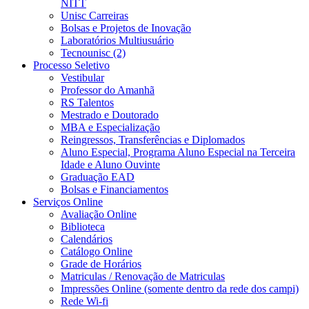
NITT
Unisc Carreiras
Bolsas e Projetos de Inovação
Laboratórios Multiusuário
Tecnounisc (2)
Processo Seletivo
Vestibular
Professor do Amanhã
RS Talentos
Mestrado e Doutorado
MBA e Especialização
Reingressos, Transferências e Diplomados
Aluno Especial, Programa Aluno Especial na Terceira
Idade e Aluno Ouvinte
Graduação EAD
Bolsas e Financiamentos
Serviços Online
Avaliação Online
Biblioteca
Calendários
Catálogo Online
Grade de Horários
Matriculas / Renovação de Matriculas
Impressões Online (somente dentro da rede dos campi)
Rede Wi-fi