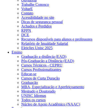
Ouvidoria
Trabalhe Conosco
VoltarE
Contato
Acessibilidade no site
Dicas de segurança pessoal
Achados e Perdidos
RPPN
DCE
Recursos disponíveis para alunos e professores
Relatório de Igualdade Salarial
Eleições Unisc 2025
Ensino
Graduação a distância (EAD)
Pós-Graduação a Distância (EAD)
Cursos Técnicos - CEPRU
Cursos Profissionalizantes
Educar-se
Cursos de Curta Duração
Graduação
MBA, Especialização e Aperfeiçoamento
Mestrado e Doutorado
UNISC Idiomas
Todos os cursos
Núcleo de Apoio Acadêmico (NAAC)