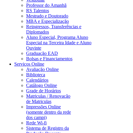
Professor do Amanhã
RS Talentos
Mestrado e Doutorado
MBA e Especialização
Reingressos, Transferências e
Diplomados
Aluno Especial, Programa Aluno
Especial na Terceira Idade e Aluno
Ouvinte
Graduação EAD
Bolsas e Financiamentos
Serviços Online
Avaliação Online
Biblioteca
Calendários
Catálogo Online
Grade de Horários
Matriculas / Renovação
de Matriculas
Impressões Online
(somente dentro da rede
dos campi)
Rede Wi-fi
Sistema de Registro da