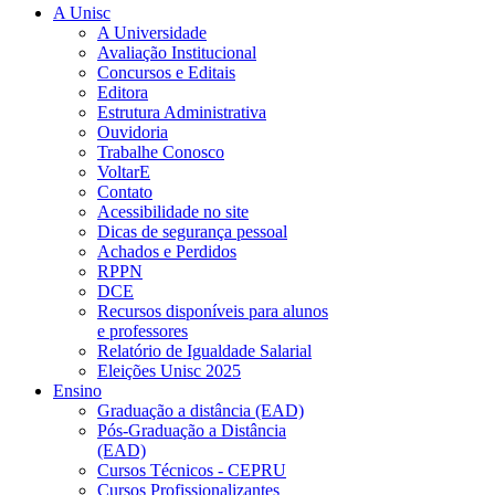
A Unisc
A Universidade
Avaliação Institucional
Concursos e Editais
Editora
Estrutura Administrativa
Ouvidoria
Trabalhe Conosco
VoltarE
Contato
Acessibilidade no site
Dicas de segurança pessoal
Achados e Perdidos
RPPN
DCE
Recursos disponíveis para alunos
e professores
Relatório de Igualdade Salarial
Eleições Unisc 2025
Ensino
Graduação a distância (EAD)
Pós-Graduação a Distância
(EAD)
Cursos Técnicos - CEPRU
Cursos Profissionalizantes