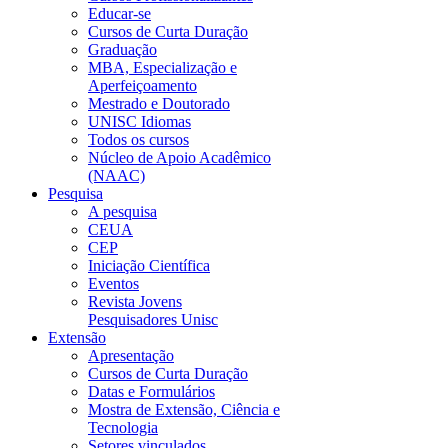
Educar-se
Cursos de Curta Duração
Graduação
MBA, Especialização e
Aperfeiçoamento
Mestrado e Doutorado
UNISC Idiomas
Todos os cursos
Núcleo de Apoio Acadêmico
(NAAC)
Pesquisa
A pesquisa
CEUA
CEP
Iniciação Científica
Eventos
Revista Jovens
Pesquisadores Unisc
Extensão
Apresentação
Cursos de Curta Duração
Datas e Formulários
Mostra de Extensão, Ciência e
Tecnologia
Setores vinculados