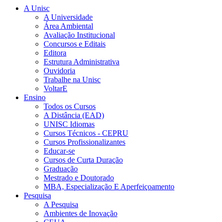
A Unisc
A Universidade
Área Ambiental
Avaliação Institucional
Concursos e Editais
Editora
Estrutura Administrativa
Ouvidoria
Trabalhe na Unisc
VoltarE
Ensino
Todos os Cursos
A Distância (EAD)
UNISC Idiomas
Cursos Técnicos - CEPRU
Cursos Profissionalizantes
Educar-se
Cursos de Curta Duração
Graduação
Mestrado e Doutorado
MBA, Especialização E Aperfeiçoamento
Pesquisa
A Pesquisa
Ambientes de Inovação