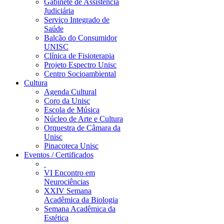
Gabinete de Assistência
Judiciária
Serviço Integrado de
Saúde
Balcão do Consumidor
UNISC
Clínica de Fisioterapia
Projeto Espectro Unisc
Centro Socioambiental
Cultura
Agenda Cultural
Coro da Unisc
Escola de Música
Núcleo de Arte e Cultura
Orquestra de Câmara da
Unisc
Pinacoteca Unisc
Eventos / Certificados
VI Encontro em
Neurociências
XXIV Semana
Acadêmica da Biologia
Semana Acadêmica da
Estética