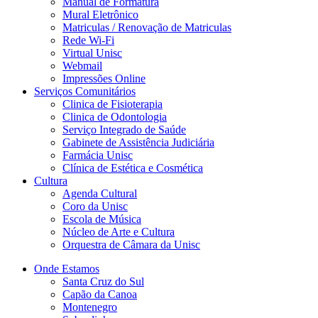
Manual de Formatura
Mural Eletrônico
Matriculas / Renovação de Matriculas
Rede Wi-Fi
Virtual Unisc
Webmail
Impressões Online
Serviços Comunitários
Clinica de Fisioterapia
Clinica de Odontologia
Serviço Integrado de Saúde
Gabinete de Assistência Judiciária
Farmácia Unisc
Clínica de Estética e Cosmética
Cultura
Agenda Cultural
Coro da Unisc
Escola de Música
Núcleo de Arte e Cultura
Orquestra de Câmara da Unisc
Onde Estamos
Santa Cruz do Sul
Capão da Canoa
Montenegro