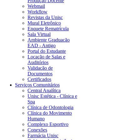
Produção Docente
Webmail
Workflow
Revistas da Unisc
Mural Eletrônico
Enquete Rematrícula
Sala Virtual
Ambiente Graduação
EAD - Antigo
Portal do Estudante
Locação de Salas e
Auditórios
Validação de
Documentos
Certificados
Serviços Comunitários
Central Analítica
Unisc Estética - Clínica e
Spa
Clínica de Odontologia
Clínica do Movimento
Humano
Complexo Esportivo
Conexões
Farmácia Unisc