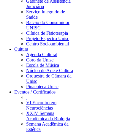
Gabinete de Assistência
Judiciária
Serviço Integrado de
Saúde
Balcão do Consumidor
UNISC
Clínica de Fisioterapia
Projeto Espectro Unisc
Centro Socioambiental
Cultura
Agenda Cultural
Coro da Unisc
Escola de Música
Núcleo de Arte e Cultura
Orquestra de Câmara da
Unisc
Pinacoteca Unisc
Eventos / Certificados
VI Encontro em
Neurociências
XXIV Semana
Acadêmica da Biologia
Semana Acadêmica da
Estética