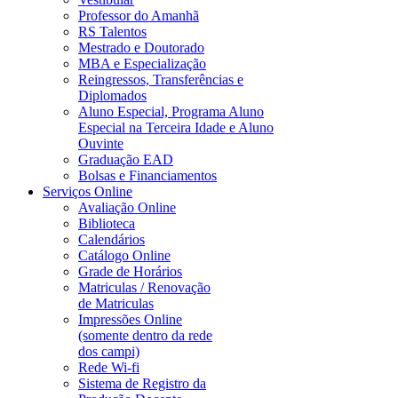
Professor do Amanhã
RS Talentos
Mestrado e Doutorado
MBA e Especialização
Reingressos, Transferências e
Diplomados
Aluno Especial, Programa Aluno
Especial na Terceira Idade e Aluno
Ouvinte
Graduação EAD
Bolsas e Financiamentos
Serviços Online
Avaliação Online
Biblioteca
Calendários
Catálogo Online
Grade de Horários
Matriculas / Renovação
de Matriculas
Impressões Online
(somente dentro da rede
dos campi)
Rede Wi-fi
Sistema de Registro da