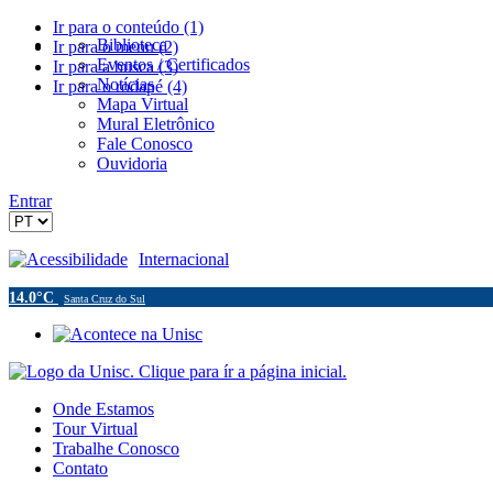
Ir para o conteúdo (1)
Biblioteca
Ir para o menu (2)
Eventos / Certificados
Ir para a busca (3)
Notícias
Ir para o rodapé (4)
Mapa Virtual
Mural Eletrônico
Fale Conosco
Ouvidoria
Entrar
Acessibilidade
Internacional
14.0°C
Santa Cruz do Sul
Onde Estamos
Tour Virtual
Trabalhe Conosco
Contato