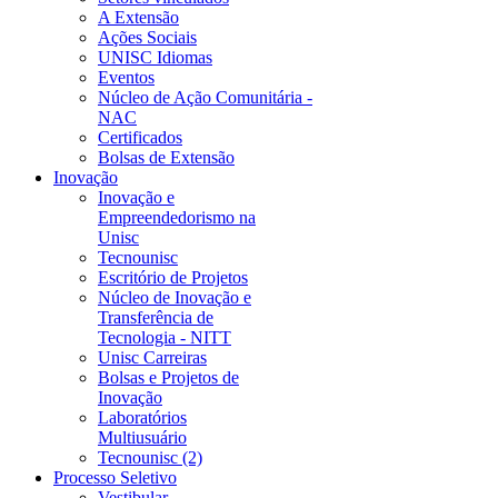
A Extensão
Ações Sociais
UNISC Idiomas
Eventos
Núcleo de Ação Comunitária -
NAC
Certificados
Bolsas de Extensão
Inovação
Inovação e
Empreendedorismo na
Unisc
Tecnounisc
Escritório de Projetos
Núcleo de Inovação e
Transferência de
Tecnologia - NITT
Unisc Carreiras
Bolsas e Projetos de
Inovação
Laboratórios
Multiusuário
Tecnounisc (2)
Processo Seletivo
Vestibular