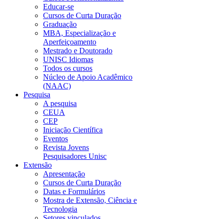
Educar-se
Cursos de Curta Duração
Graduação
MBA, Especialização e
Aperfeiçoamento
Mestrado e Doutorado
UNISC Idiomas
Todos os cursos
Núcleo de Apoio Acadêmico
(NAAC)
Pesquisa
A pesquisa
CEUA
CEP
Iniciação Científica
Eventos
Revista Jovens
Pesquisadores Unisc
Extensão
Apresentação
Cursos de Curta Duração
Datas e Formulários
Mostra de Extensão, Ciência e
Tecnologia
Setores vinculados