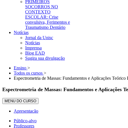
PRIMEIROS
SOCORROS NO
CONTEXTO
ESCOLAR: Crise
convulsiva, Ferimentos e
Traumatismo Dentário
Notícias
Jornal da Unisc
Notícias
Imprensa
Blog EAD
Sugira sua divulgação
Ensino
>
Todos os cursos
>
Espectrometria de Massas: Fundamentos e Aplicações Teórico 
Espectrometria de Massas: Fundamentos e Aplicações T
MENU DO CURSO
Apresentação
Público-alvo
Professores