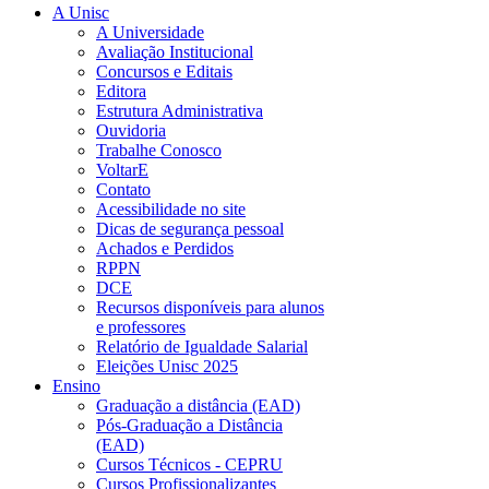
A Unisc
A Universidade
Avaliação Institucional
Concursos e Editais
Editora
Estrutura Administrativa
Ouvidoria
Trabalhe Conosco
VoltarE
Contato
Acessibilidade no site
Dicas de segurança pessoal
Achados e Perdidos
RPPN
DCE
Recursos disponíveis para alunos
e professores
Relatório de Igualdade Salarial
Eleições Unisc 2025
Ensino
Graduação a distância (EAD)
Pós-Graduação a Distância
(EAD)
Cursos Técnicos - CEPRU
Cursos Profissionalizantes