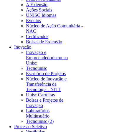
A Extensão
Ações Sociais
UNISC Idiomas
Eventos
Núcleo de Ação Comunitária -
NAC
Certificados
Bolsas de Extensão
Inovação
Inovação e
Empreendedorismo na
Unisc
Tecnounisc
Escritório de Projetos
Núcleo de Inovação e
Transferência de
Tecnologia - NITT
Unisc Carreiras
Bolsas e Projetos de
Inovação
Laboratórios
Multiusuário
Tecnounisc (2)
Processo Seletivo
Vestibular