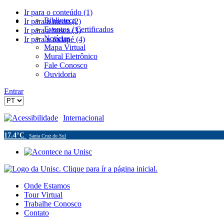
Ir para o conteúdo (1)
Biblioteca
Ir para o menu (2)
Eventos / Certificados
Ir para a busca (3)
Notícias
Ir para o rodapé (4)
Mapa Virtual
Mural Eletrônico
Fale Conosco
Ouvidoria
Entrar
Acessibilidade
Internacional
17.4°C
Santa Cruz do Sul
Onde Estamos
Tour Virtual
Trabalhe Conosco
Contato