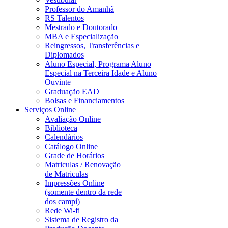
Professor do Amanhã
RS Talentos
Mestrado e Doutorado
MBA e Especialização
Reingressos, Transferências e
Diplomados
Aluno Especial, Programa Aluno
Especial na Terceira Idade e Aluno
Ouvinte
Graduação EAD
Bolsas e Financiamentos
Serviços Online
Avaliação Online
Biblioteca
Calendários
Catálogo Online
Grade de Horários
Matriculas / Renovação
de Matriculas
Impressões Online
(somente dentro da rede
dos campi)
Rede Wi-fi
Sistema de Registro da