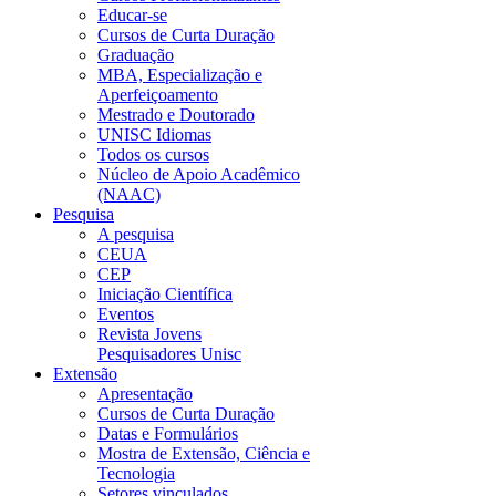
Educar-se
Cursos de Curta Duração
Graduação
MBA, Especialização e
Aperfeiçoamento
Mestrado e Doutorado
UNISC Idiomas
Todos os cursos
Núcleo de Apoio Acadêmico
(NAAC)
Pesquisa
A pesquisa
CEUA
CEP
Iniciação Científica
Eventos
Revista Jovens
Pesquisadores Unisc
Extensão
Apresentação
Cursos de Curta Duração
Datas e Formulários
Mostra de Extensão, Ciência e
Tecnologia
Setores vinculados