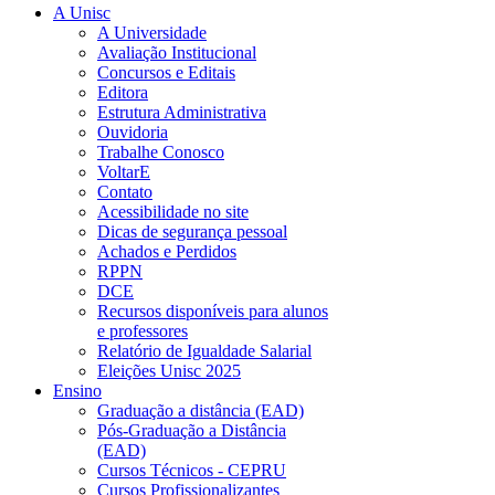
A Unisc
A Universidade
Avaliação Institucional
Concursos e Editais
Editora
Estrutura Administrativa
Ouvidoria
Trabalhe Conosco
VoltarE
Contato
Acessibilidade no site
Dicas de segurança pessoal
Achados e Perdidos
RPPN
DCE
Recursos disponíveis para alunos
e professores
Relatório de Igualdade Salarial
Eleições Unisc 2025
Ensino
Graduação a distância (EAD)
Pós-Graduação a Distância
(EAD)
Cursos Técnicos - CEPRU
Cursos Profissionalizantes