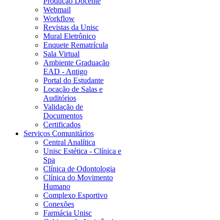
Produção Docente
Webmail
Workflow
Revistas da Unisc
Mural Eletrônico
Enquete Rematrícula
Sala Virtual
Ambiente Graduação
EAD - Antigo
Portal do Estudante
Locação de Salas e
Auditórios
Validação de
Documentos
Certificados
Serviços Comunitários
Central Analítica
Unisc Estética - Clínica e
Spa
Clínica de Odontologia
Clínica do Movimento
Humano
Complexo Esportivo
Conexões
Farmácia Unisc