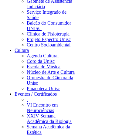
Gabinete de Assistência
Judiciária
Serviço Integrado de
Saúde
Balcão do Consumidor
UNISC
Clínica de Fisioterapia
Projeto Espectro Unisc
Centro Socioambiental
Cultura
Agenda Cultural
Coro da Unisc
Escola de Música
Núcleo de Arte e Cultura
Orquestra de Câmara da
Unisc
Pinacoteca Unisc
Eventos / Certificados
VI Encontro em
Neurociências
XXIV Semana
Acadêmica da Biologia
Semana Acadêmica da
Estética