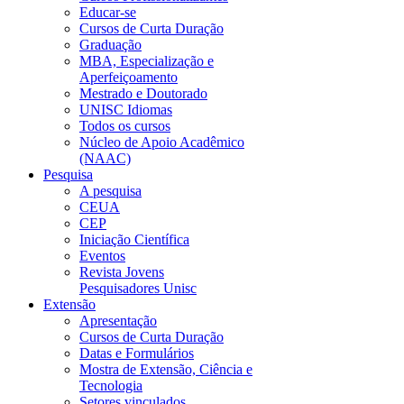
Educar-se
Cursos de Curta Duração
Graduação
MBA, Especialização e
Aperfeiçoamento
Mestrado e Doutorado
UNISC Idiomas
Todos os cursos
Núcleo de Apoio Acadêmico
(NAAC)
Pesquisa
A pesquisa
CEUA
CEP
Iniciação Científica
Eventos
Revista Jovens
Pesquisadores Unisc
Extensão
Apresentação
Cursos de Curta Duração
Datas e Formulários
Mostra de Extensão, Ciência e
Tecnologia
Setores vinculados