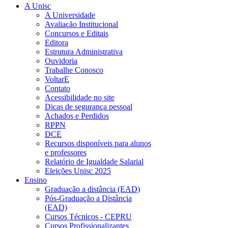
A Unisc
A Universidade
Avaliação Institucional
Concursos e Editais
Editora
Estrutura Administrativa
Ouvidoria
Trabalhe Conosco
VoltarE
Contato
Acessibilidade no site
Dicas de segurança pessoal
Achados e Perdidos
RPPN
DCE
Recursos disponíveis para alunos
e professores
Relatório de Igualdade Salarial
Eleições Unisc 2025
Ensino
Graduação a distância (EAD)
Pós-Graduação a Distância
(EAD)
Cursos Técnicos - CEPRU
Cursos Profissionalizantes