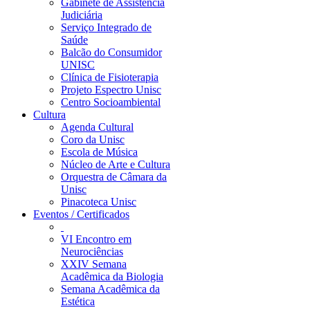
Gabinete de Assistência
Judiciária
Serviço Integrado de
Saúde
Balcão do Consumidor
UNISC
Clínica de Fisioterapia
Projeto Espectro Unisc
Centro Socioambiental
Cultura
Agenda Cultural
Coro da Unisc
Escola de Música
Núcleo de Arte e Cultura
Orquestra de Câmara da
Unisc
Pinacoteca Unisc
Eventos / Certificados
VI Encontro em
Neurociências
XXIV Semana
Acadêmica da Biologia
Semana Acadêmica da
Estética