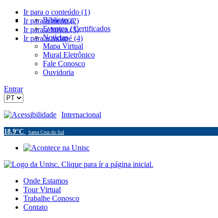
Ir para o conteúdo (1)
Biblioteca
Ir para o menu (2)
Eventos / Certificados
Ir para a busca (3)
Notícias
Ir para o rodapé (4)
Mapa Virtual
Mural Eletrônico
Fale Conosco
Ouvidoria
Entrar
Acessibilidade
Internacional
18.9°C
Santa Cruz do Sul
Onde Estamos
Tour Virtual
Trabalhe Conosco
Contato