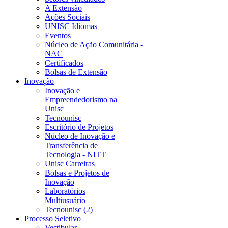
A Extensão
Ações Sociais
UNISC Idiomas
Eventos
Núcleo de Ação Comunitária -
NAC
Certificados
Bolsas de Extensão
Inovação
Inovação e
Empreendedorismo na
Unisc
Tecnounisc
Escritório de Projetos
Núcleo de Inovação e
Transferência de
Tecnologia - NITT
Unisc Carreiras
Bolsas e Projetos de
Inovação
Laboratórios
Multiusuário
Tecnounisc (2)
Processo Seletivo
Vestibular