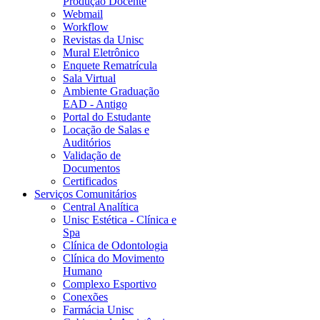
Produção Docente
Webmail
Workflow
Revistas da Unisc
Mural Eletrônico
Enquete Rematrícula
Sala Virtual
Ambiente Graduação
EAD - Antigo
Portal do Estudante
Locação de Salas e
Auditórios
Validação de
Documentos
Certificados
Serviços Comunitários
Central Analítica
Unisc Estética - Clínica e
Spa
Clínica de Odontologia
Clínica do Movimento
Humano
Complexo Esportivo
Conexões
Farmácia Unisc