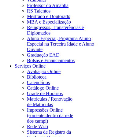
Professor do Amanhã
RS Talentos
Mestrado e Doutorado
MBA e Especialização
Reingressos, Transferências e
Diplomados
Aluno Especial, Programa Aluno
Especial na Terceira Idade e Aluno
Ouvinte
Graduação EAD
Bolsas e Financiamentos
Serviços Online
Avaliação Online
Biblioteca
Calendários
Catálogo Online
Grade de Horários
Matriculas / Renovação
de Matriculas
Impressões Online
(somente dentro da rede
dos campi)
Rede Wi-fi
Sistema de Registro da