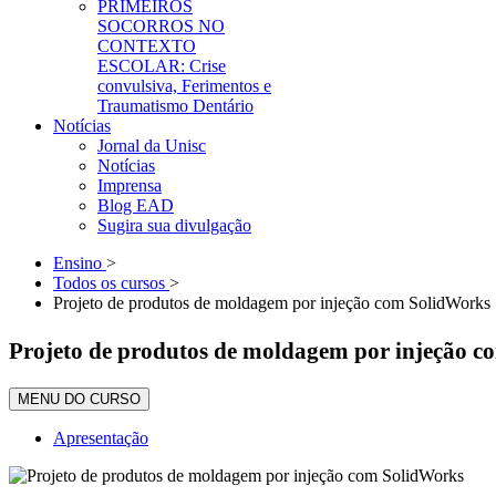
PRIMEIROS
SOCORROS NO
CONTEXTO
ESCOLAR: Crise
convulsiva, Ferimentos e
Traumatismo Dentário
Notícias
Jornal da Unisc
Notícias
Imprensa
Blog EAD
Sugira sua divulgação
Ensino
>
Todos os cursos
>
Projeto de produtos de moldagem por injeção com SolidWorks
Projeto de produtos de moldagem por injeção 
MENU DO CURSO
Apresentação